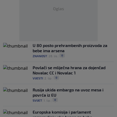
Oglas
U 80 posto prehrambenih proizvoda za
bebe ima arsena
0
ZNANOST
|
28. lis.
|
Povlači se mliječna hrana za dojenčad
Novalac CC i Novalac 1
0
VIJESTI
|
2. lip.
|
Rusija ukida embargo na uvoz mesa i
povrća iz EU
0
SVIJET
|
1. lip.
|
Europska komisija i parlament