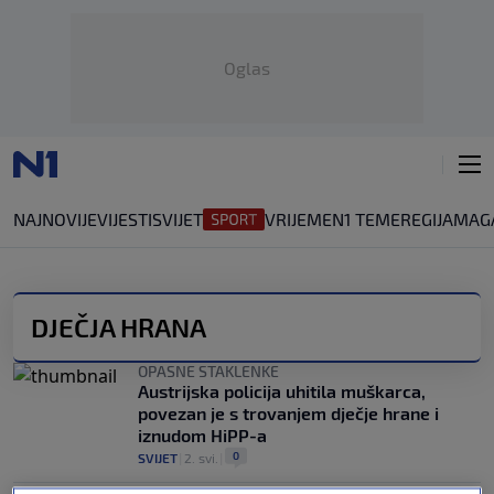
Oglas
NAJNOVIJE
VIJESTI
SVIJET
VRIJEME
N1 TEME
REGIJA
MAG
DJEČJA HRANA
OPASNE STAKLENKE
Austrijska policija uhitila muškarca,
povezan je s trovanjem dječje hrane i
iznudom HiPP-a
0
SVIJET
|
2. svi.
|