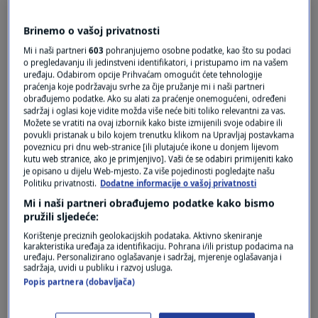
DOBRE VIJESTI
Inspektorat: Nema dokaza o nesigurnosti
Brinemo o vašoj privatnosti
proizvoda HiPP u Hrvatskoj
0
VIJESTI
|
22. tra.
|
Mi i naši partneri
603
pohranjujemo osobne podatke, kao što su podaci
o pregledavanju ili jedinstveni identifikatori, i pristupamo im na vašem
uređaju. Odabirom opcije Prihvaćam omogućit ćete tehnologije
VAŽNA UPUTA RODITELJIMA
praćenja koje podržavaju svrhe za čije pružanje mi i naši partneri
Kako prepoznati otrovane staklenke
obrađujemo podatke. Ako su alati za praćenje onemogućeni, određeni
dječje hrane?
sadržaj i oglasi koje vidite možda više neće biti toliko relevantni za vas.
1
SVIJET
|
21. tra.
|
Možete se vratiti na ovaj izbornik kako biste izmijenili svoje odabire ili
povukli pristanak u bilo kojem trenutku klikom na Upravljaj postavkama
poveznicu pri dnu web-stranice [ili plutajuće ikone u donjem lijevom
kutu web stranice, ako je primjenjivo]. Vaši će se odabiri primijeniti kako
je opisano u dijelu Web-mjesto. Za više pojedinosti pogledajte našu
Politiku privatnosti.
Dodatne informacije o vašoj privatnosti
Mi i naši partneri obrađujemo podatke kako bismo
pružili sljedeće:
Oglas
Korištenje preciznih geolokacijskih podataka. Aktivno skeniranje
karakteristika uređaja za identifikaciju. Pohrana i/ili pristup podacima na
uređaju. Personalizirano oglašavanje i sadržaj, mjerenje oglašavanja i
sadržaja, uvidi u publiku i razvoj usluga.
Popis partnera (dobavljača)