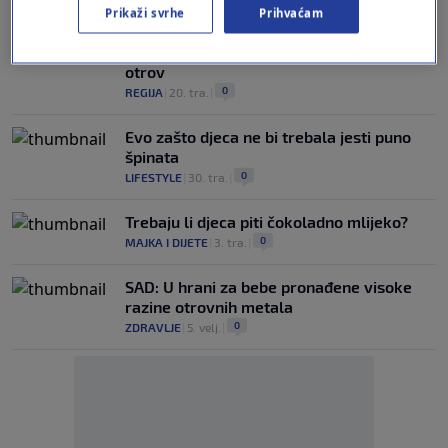
PREVENTIVNA MJERA
Prikaži svrhe
Prihvaćam
I slovenske trgovine povukle dječju hranu
HiPP nakon što je u Austriji pronađen
otrov
0
REGIJA
|
20. tra.
|
Evo zašto djeca ne bi trebala jesti puno
špinata
0
LIFESTYLE
|
30. tra.
|
Trebaju li djeca piti čokoladno mlijeko?
0
MAJKA I DIJETE
|
3. tra.
|
SAD: U hrani za bebe pronađene visoke
razine otrovnih metala
0
ZDRAVLJE
|
5. velj.
|