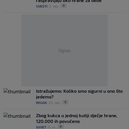
raspravljaju oko hrane za bebe
0
VIJESTI
|
3. velj.
|
Oglas
Istražujemo: Koliko smo sigurni u ono što
jedemo?
0
REGIJA
|
20. velj.
|
Zbog kukca u jednoj kutiji dječje hrane,
120.000 ih povučeno
0
SVIJET
|
8. sij.
|