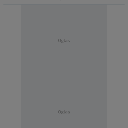
Oglas
Oglas