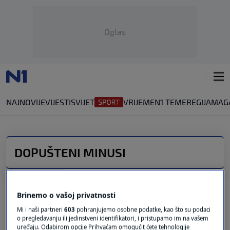
Oglas
NAJNOVIJE
VIJESTI
SVIJET
VRIJEME
N1 TEME
REGIJA
MAG
DOPUŠTENI MINUSI
Prešutni minusi odlaze u povijest, evo što
će ih zamijeniti
Brinemo o vašoj privatnosti
1
EKONOMIJA
|
29. svi.
|
Mi i naši partneri
603
pohranjujemo osobne podatke, kao što su podaci
Do kraja mjeseca banke moraju klijentima
o pregledavanju ili jedinstveni identifikatori, i pristupamo im na vašem
poslati nove ponude za dopuštene minuse
uređaju. Odabirom opcije Prihvaćam omogućit ćete tehnologije