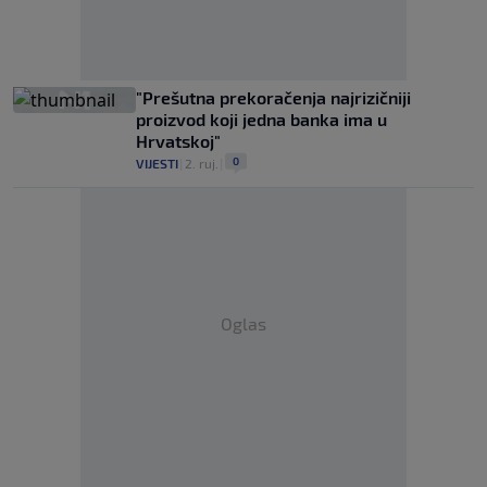
"Prešutna prekoračenja najrizičniji
proizvod koji jedna banka ima u
Hrvatskoj"
0
VIJESTI
|
2. ruj.
|
Oglas