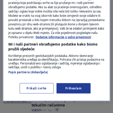
praćenja koje podržavaju svrhe za čije pružanje mi i naši partneri
0
VIJESTI
|
9. lip.
|
obrađujemo podatke. Ako su alati za praćenje onemogućeni, određeni
sadržaj i oglasi koje vidite možda više neće biti toliko relevantni za vas.
Banke šalju obavijesti o prešutnim
Možete se vratiti na ovaj izbornik kako biste izmijenili svoje odabire ili
minusima, provjerili smo o čemu je riječ
povukli pristanak u bilo kojem trenutku klikom na Upravljaj postavkama
poveznicu pri dnu web-stranice [ili plutajuće ikone u donjem lijevom
0
VIJESTI
|
21. tra.
|
kutu web stranice, ako je primjenjivo]. Vaši će se odabiri primijeniti kako
je opisano u dijelu Web-mjesto. Za više pojedinosti pogledajte našu
Politiku privatnosti.
Dodatne informacije o vašoj privatnosti
Mi i naši partneri obrađujemo podatke kako bismo
pružili sljedeće:
Korištenje preciznih geolokacijskih podataka. Aktivno skeniranje
karakteristika uređaja za identifikaciju. Pohrana i/ili pristup podacima na
uređaju. Personalizirano oglašavanje i sadržaj, mjerenje oglašavanja i
Oglas
sadržaja, uvidi u publiku i razvoj usluga.
Popis partnera (dobavljača)
Prikaži svrhe
Prihvaćam
Od 1. rujna važna promjena oko minusa na
tekućim računima
0
VIJESTI
|
24. kol.
|