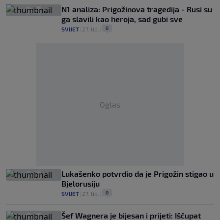
N1 analiza: Prigožinova tragedija - Rusi su
ga slavili kao heroja, sad gubi sve
0
SVIJET
|
27. lip.
|
Oglas
Lukašenko potvrdio da je Prigožin stigao u
Bjelorusiju
0
SVIJET
|
27. lip.
|
Šef Wagnera je bijesan i prijeti: Iščupat