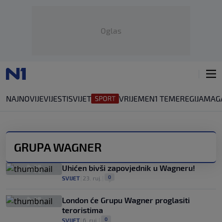
Oglas
NAJNOVIJE
VIJESTI
SVIJET
VRIJEME
N1 TEME
REGIJA
MAG
GRUPA WAGNER
Uhićen bivši zapovjednik u Wagneru!
0
SVIJET
|
23. ruj.
|
London će Grupu Wagner proglasiti
teroristima
0
SVIJET
|
6. ruj.
|