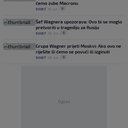
ćemo zube Macronu
0
SVIJET
|
10. svi.
|
Šef Wagnera upozorava: Ovo bi se moglo
pretvoriti u tragediju za Rusiju
0
SVIJET
|
30. tra.
|
Grupa Wagner prijeti Moskvi: Ako ovo ne
riješite ili ćemo se povući ili izginuti
0
SVIJET
|
29. tra.
|
Oglas