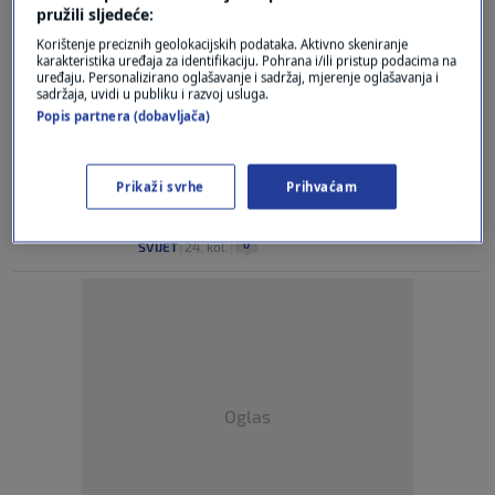
Isplivao video Prigožina, priča o
pružili sljedeće:
raspadanju aviona: "Bolje me ubijte"
Korištenje preciznih geolokacijskih podataka. Aktivno skeniranje
0
SVIJET
|
28. kol.
|
karakteristika uređaja za identifikaciju. Pohrana i/ili pristup podacima na
uređaju. Personalizirano oglašavanje i sadržaj, mjerenje oglašavanja i
sadržaja, uvidi u publiku i razvoj usluga.
Tko je zapravo odgovoran za pogibiju
Popis partnera (dobavljača)
Prigožina? Tri su moguća scenarija
0
VIJESTI
|
24. kol.
|
Prikaži svrhe
Prihvaćam
N1 analiza: Nakon ruskog ruleta Prigožin
se nadao da se izvukao. Prevario se
0
SVIJET
|
24. kol.
|
Oglas