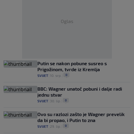
Oglas
Putin se nakon pobune susreo s
Prigožinom, tvrde iz Kremlja
0
SVIJET
|
10. srp.
|
BBC: Wagner unatoč pobuni i dalje radi
jednu stvar
0
SVIJET
|
30. lip.
|
Ovo su razlozi zašto je Wagner prevelik
da bi propao, i Putin to zna
0
SVIJET
|
29. lip.
|