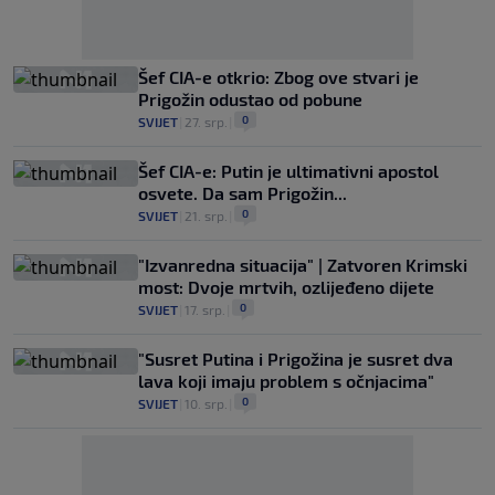
Šef CIA-e otkrio: Zbog ove stvari je
Prigožin odustao od pobune
0
SVIJET
|
27. srp.
|
Šef CIA-e: Putin je ultimativni apostol
osvete. Da sam Prigožin...
0
SVIJET
|
21. srp.
|
"Izvanredna situacija" | Zatvoren Krimski
most: Dvoje mrtvih, ozlijeđeno dijete
0
SVIJET
|
17. srp.
|
"Susret Putina i Prigožina je susret dva
lava koji imaju problem s očnjacima"
0
SVIJET
|
10. srp.
|