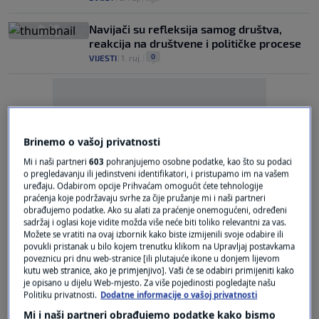
Navijači su refleksija samog društva,
reakcija na društvene i političke procese
0
VIJESTI
|
1. ruj.
|
Brinemo o vašoj privatnosti
Mi i naši partneri
603
pohranjujemo osobne podatke, kao što su podaci
Oglas
o pregledavanju ili jedinstveni identifikatori, i pristupamo im na vašem
uređaju. Odabirom opcije Prihvaćam omogućit ćete tehnologije
praćenja koje podržavaju svrhe za čije pružanje mi i naši partneri
obrađujemo podatke. Ako su alati za praćenje onemogućeni, određeni
sadržaj i oglasi koje vidite možda više neće biti toliko relevantni za vas.
Možete se vratiti na ovaj izbornik kako biste izmijenili svoje odabire ili
povukli pristanak u bilo kojem trenutku klikom na Upravljaj postavkama
poveznicu pri dnu web-stranice [ili plutajuće ikone u donjem lijevom
Kremlj se oglasio oko smrti Prigožina:
kutu web stranice, ako je primjenjivo]. Vaši će se odabiri primijeniti kako
'Razmatraju se različite verzije...'
je opisano u dijelu Web-mjesto. Za više pojedinosti pogledajte našu
Politiku privatnosti.
Dodatne informacije o vašoj privatnosti
0
SVIJET
|
30. kol.
|
Mi i naši partneri obrađujemo podatke kako bismo