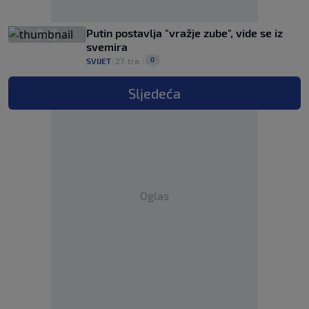
Putin postavlja "vražje zube", vide se iz
svemira
0
SVIJET
|
27. tra.
|
Sljedeća
Oglas