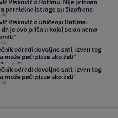
ić Visković o Rotimu: Nije priznao
, a paralelne istrage su šizofrene
0
|
ić Visković o uhićenju Rotima:
 da je ovo priča u kojoj se on nema
amiti"
2
|
ečnik odradi dovoljno sati, izvan tog
 može peći pizze ako želi”
0
VO
|
21. srp.
|
ečnik odradi dovoljno sati, izvan tog
 može peći pizze ako želi"
0
|