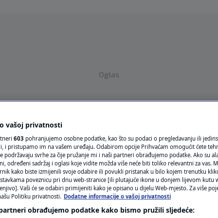
Oglas
 vašoj privatnosti
rtneri
603
pohranjujemo osobne podatke, kao što su podaci o pregledavanju ili jedins
ori, i pristupamo im na vašem uređaju. Odabirom opcije Prihvaćam omogućit ćete teh
e podržavaju svrhe za čije pružanje mi i naši partneri obrađujemo podatke. Ako su ala
VRIJEME
 određeni sadržaj i oglasi koje vidite možda više neće biti toliko relevantni za vas. Mo
rnik kako biste izmijenili svoje odabire ili povukli pristanak u bilo kojem trenutku kl
N1 TEME
stavkama poveznicu pri dnu web-stranice [ili plutajuće ikone u donjem lijevom kutu w
enjivo]. Vaši će se odabiri primijeniti kako je opisano u dijelu Web-mjesto. Za više poj
ašu Politiku privatnosti.
Dodatne informacije o vašoj privatnosti
REGIJA
 partneri obrađujemo podatke kako bismo pružili sljedeće: