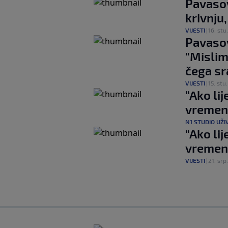
Pavasov
krivnju
VIJESTI
|
16. stu.
Pavasov
"Mislim
čega sr
VIJESTI
|
15. stu.
“Ako lij
vremena
N1 STUDIO UŽI
"Ako lij
vremena
VIJESTI
|
21. srp.