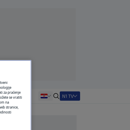
tveni
nologije
ti za praćenje
N1 TV
žete se vratiti
ikom na
eb stranice,
edinosti