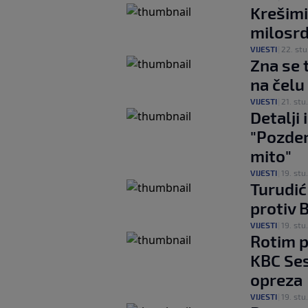
Krešimi
milosrd
VIJESTI
|
22. stu
Zna se 
na čelu
VIJESTI
|
21. stu.
Detalji
"Pozder
mito"
VIJESTI
|
19. stu.
Turudić
protiv 
VIJESTI
|
19. stu.
Rotim p
KBC Ses
opreza
VIJESTI
|
19. stu.