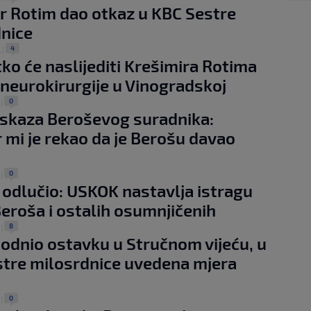
r Rotim dao otkaz u KBC Sestre
nice
4
.
|
tko će naslijediti Krešimira Rotima
 neurokirurgije u Vinogradskoj
0
|
 iskaza Beroševog suradnika:
 mi je rekao da je Berošu davao
0
|
 odlučio: USKOK nastavlja istragu
Beroša i ostalih osumnjičenih
8
|
odnio ostavku u Stručnom vijeću, u
tre milosrdnice uvedena mjera
0
|