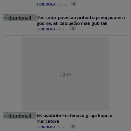
0
EKONOMIJA
|
12. ožu.
|
Mercator povećao prihod u prvoj polovici
godine, ali zabilježio mali gubitak
0
EKONOMIJA
|
24. ruj.
|
Oglas
EK odobrila Fortenova grupi kupnju
Mercatora
0
EKONOMIJA
|
22. ruj.
|