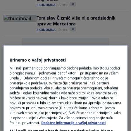
0
EKONOMIJA
|
15. stu.
|
Tomislav Čizmić više nije predsjednik
uprave Mercatora
0
EKONOMIJA
|
19. tra.
|
Brinemo o vašoj privatnosti
Mi i naši partneri
603
pohranjujemo osobne podatke, kao što su podaci
o pregledavanju ili jedinstveni identifikatori, i pristupamo im na vašem
Oglas
uređaju. Odabirom opcije Prihvaćam omogućit ćete tehnologije
praćenja koje podržavaju svrhe za čije pružanje mi i naši partneri
obrađujemo podatke. Ako su alati za praćenje onemogućeni, određeni
sadržaj i oglasi koje vidite možda više neće biti toliko relevantni za vas.
Možete se vratiti na ovaj izbornik kako biste izmijenili svoje odabire ili
povukli pristanak u bilo kojem trenutku klikom na Upravljaj postavkama
poveznicu pri dnu web-stranice [ili plutajuće ikone u donjem lijevom
kutu web stranice, ako je primjenjivo]. Vaši će se odabiri primijeniti kako
Biser nekadašnjeg Agrokora promijenio
je opisano u dijelu Web-mjesto. Za više pojedinosti pogledajte našu
vlasnika - strateški proces ili komadanje?
Politiku privatnosti.
Dodatne informacije o vašoj privatnosti
0
EKONOMIJA
|
28. ožu.
|
Mi i naši partneri obrađujemo podatke kako bismo