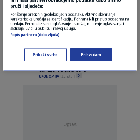
pružili sljedeće:
Slovenski medij: Preobrat u Fortenovi,
Korištenje preciznih geolokacijskih podataka. Aktivno skeniranje
Putin doveo Arape
karakteristika uređaja za identifikaciju. Pohrana i/ili pristup podacima na
0
VIJESTI
|
3. stu.
|
uređaju. Personalizirano oglašavanje i sadržaj, mjerenje oglašavanja i
sadržaja, uvidi u publiku i razvoj usluga.
Popis partnera (dobavljača)
Fortenova grupa postala jedini vlasnik
Mercatora
0
EKONOMIJA
|
4. tra.
|
Prikaži svrhe
Prihvaćam
Mercator povećao prihode i ostvario dobit
od 12,6 milijuna eura
0
EKONOMIJA
|
25. stu.
|
Oglas