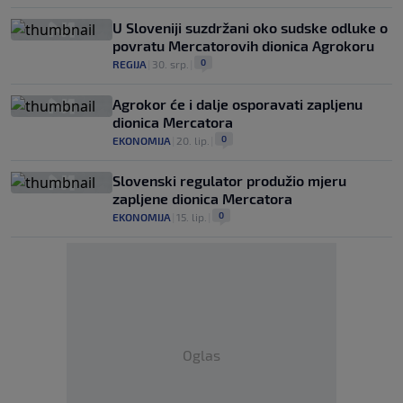
U Sloveniji suzdržani oko sudske odluke o
povratu Mercatorovih dionica Agrokoru
0
REGIJA
|
30. srp.
|
Agrokor će i dalje osporavati zapljenu
dionica Mercatora
0
EKONOMIJA
|
20. lip.
|
Slovenski regulator produžio mjeru
zapljene dionica Mercatora
0
EKONOMIJA
|
15. lip.
|
Oglas