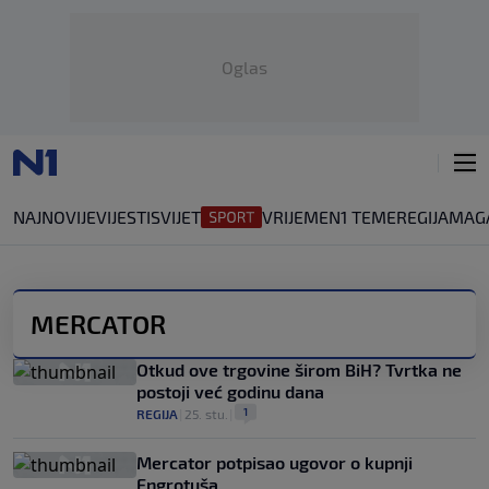
Oglas
NAJNOVIJE
VIJESTI
SVIJET
VRIJEME
N1 TEME
REGIJA
MAG
MERCATOR
Otkud ove trgovine širom BiH? Tvrtka ne
postoji već godinu dana
1
REGIJA
|
25. stu.
|
Mercator potpisao ugovor o kupnji
Engrotuša