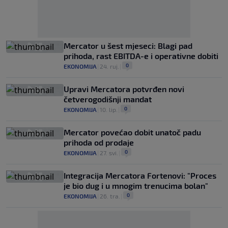
Mercator u šest mjeseci: Blagi pad
prihoda, rast EBITDA-e i operativne dobiti
0
EKONOMIJA
|
24. ruj.
|
Upravi Mercatora potvrđen novi
četverogodišnji mandat
0
EKONOMIJA
|
10. lip.
|
Mercator povećao dobit unatoč padu
prihoda od prodaje
0
EKONOMIJA
|
27. svi.
|
Integracija Mercatora Fortenovi: "Proces
je bio dug i u mnogim trenucima bolan"
0
EKONOMIJA
|
26. tra.
|