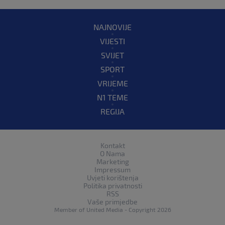
NAJNOVIJE
VIJESTI
SVIJET
SPORT
VRIJEME
N1 TEME
REGIJA
Kontakt
O Nama
Marketing
Impressum
Uvjeti korištenja
Politika privatnosti
RSS
Vaše primjedbe
Member of
United Media
- Copyright 2026