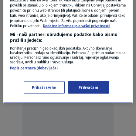
INCIDENT U SABORNICI
povukli pristanak u bilo kojem trenutku klikom na Upravljaj postavkama
Zekanović vikao po Saboru: "Go*nari s
poveznicu pri dnu web-stranice [ili plutajuće ikone u donjem lijevom
ljevice snimaju moju privatnu
kutu web stranice, ako je primjenjivo]. Vaši će se odabiri primijeniti kako
korespondenciju!"
je opisano u dijelu Web-mjesto. Za više pojedinosti pogledajte našu
Politiku privatnosti.
Dodatne informacije o vašoj privatnosti
10
VIJESTI
|
21. sij.
|
Mi i naši partneri obrađujemo podatke kako bismo
pružili sljedeće:
Šef Primarka odstupio zbog optužbi za
neprimjereno ponašanje
Korištenje preciznih geolokacijskih podataka. Aktivno skeniranje
0
EKONOMIJA
|
31. ožu.
|
karakteristika uređaja za identifikaciju. Pohrana i/ili pristup podacima na
uređaju. Personalizirano oglašavanje i sadržaj, mjerenje oglašavanja i
sadržaja, uvidi u publiku i razvoj usluga.
Popis partnera (dobavljača)
Prikaži svrhe
Prihvaćam
Oglas