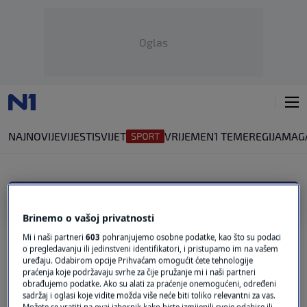
Oglas
NAJNOVIJE
VIJESTI
SVIJET
VRIJEME
N1 TEME
REGIJA
MAG
NEPRIMJERENO PONAŠANJE
Brinemo o vašoj privatnosti
"ANTISOCIJALNO PONAŠANJE"
Mi i naši partneri
603
pohranjujemo osobne podatke, kao što su podaci
Novo pravilo u Švedskoj: Moguće
o pregledavanju ili jedinstveni identifikatori, i pristupamo im na vašem
oduzimanje boravišnih dozvola zbog
uređaju. Odabirom opcije Prihvaćam omogućit ćete tehnologije
"lošeg ponašanja"
praćenja koje podržavaju svrhe za čije pružanje mi i naši partneri
obrađujemo podatke. Ako su alati za praćenje onemogućeni, određeni
1
SVIJET
|
24. ožu.
|
sadržaj i oglasi koje vidite možda više neće biti toliko relevantni za vas.
Možete se vratiti na ovaj izbornik kako biste izmijenili svoje odabire ili