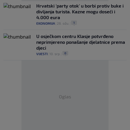
Hrvatski ‘party otok’ u borbi protiv buke i
divljanja turista. Kazne mogu doseći i
4.000 eura
1
EKONOMIJA
|
26. ožu.
|
U osječkom centru Klasje potvrđeno
neprimjereno ponašanje djelatnice prema
djeci
0
VIJESTI
|
10. srp.
|
Oglas