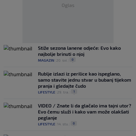
Oglas
Stiže sezona lanene odjeće: Evo kako
najbolje brinuti o njoj
0
MAGAZIN
|
20. svi.
|
Rublje izlazi iz perilice kao ispeglano,
samo stavite jednu stvar u bubanj tijekom
pranja i gledajte čudo
1
LIFESTYLE
|
29. tra.
|
VIDEO / Znate li da glačalo ima tajni utor?
Evo čemu služi i kako vam može olakšati
peglanje
0
LIFESTYLE
|
14. stu.
|