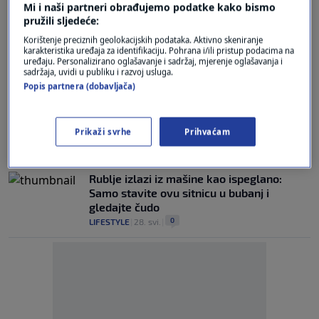
Mi i naši partneri obrađujemo podatke kako bismo
moguće uz ovaj sjajan trik
pružili sljedeće:
0
MAGAZIN
|
27. velj.
|
Korištenje preciznih geolokacijskih podataka. Aktivno skeniranje
karakteristika uređaja za identifikaciju. Pohrana i/ili pristup podacima na
Stavite jednu stvar u perilicu rublja i veš
uređaju. Personalizirano oglašavanje i sadržaj, mjerenje oglašavanja i
će izaći kao ispeglan
sadržaja, uvidi u publiku i razvoj usluga.
0
Popis partnera (dobavljača)
LIFESTYLE
|
4. kol.
|
Napravite ovaj prirodni sprej i izbjegnite
peglanje po velikim vrućinama
Prikaži svrhe
Prihvaćam
0
LIFESTYLE
|
12. srp.
|
Rublje izlazi iz mašine kao ispeglano:
Samo stavite ovu sitnicu u bubanj i
gledajte čudo
0
LIFESTYLE
|
28. svi.
|