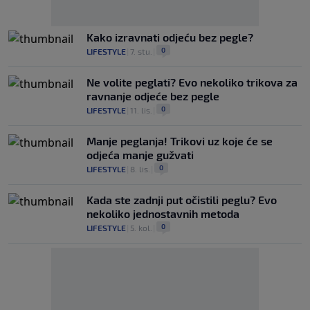
Kako izravnati odjeću bez pegle?
0
LIFESTYLE
|
7. stu.
|
Ne volite peglati? Evo nekoliko trikova za
ravnanje odjeće bez pegle
0
LIFESTYLE
|
11. lis.
|
Manje peglanja! Trikovi uz koje će se
odjeća manje gužvati
0
LIFESTYLE
|
8. lis.
|
Kada ste zadnji put očistili peglu? Evo
nekoliko jednostavnih metoda
0
LIFESTYLE
|
5. kol.
|