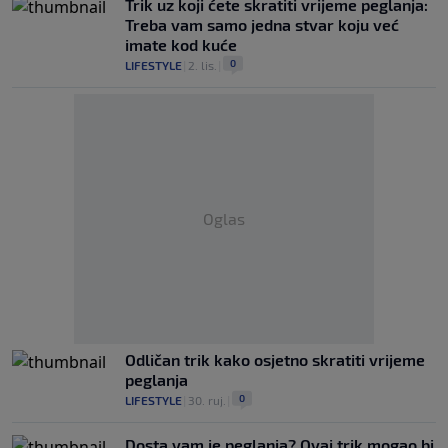
Trik uz koji ćete skratiti vrijeme peglanja:
Treba vam samo jedna stvar koju već
imate kod kuće
0
LIFESTYLE
|
2. lis.
|
Oglas
Odličan trik kako osjetno skratiti vrijeme
peglanja
0
LIFESTYLE
|
30. ruj.
|
Dosta vam je peglanja? Ovaj trik mogao bi