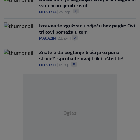
vam promijeniti život
0
LIFESTYLE
|
25. srp.
|
Izravnajte zgužvanu odjeću bez pegle: Ovi
trikovi pomažu u tom
0
MAGAZIN
|
22. svi.
|
Znate li da peglanje troši jako puno
struje? Isprobajte ovaj trik i uštedite!
0
LIFESTYLE
|
16. sij.
|
Oglas