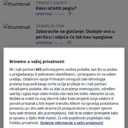
TRIKOVI I SAVJETI
Kako očistiti peglu?
0
LIFESTYLE
|
14. ožu.
|
ZANIMLJIV TRIK
Zaboravite na glačanje: Dodajte ovo u
perilicu i odjeća će biti kao ispeglana
0
LIFESTYLE
|
30. svi.
|
Brinemo o vašoj privatnosti
Mi i naši partneri
603
pohranjujemo osobne podatke, kao što su podaci
o pregledavanju ili jedinstveni identifikatori, i pristupamo im na vašem
uređaju. Odabirom opcije Prihvaćam omogućit ćete tehnologije
praćenja koje podržavaju svrhe za čije pružanje mi i naši partneri
Oglas
obrađujemo podatke. Ako su alati za praćenje onemogućeni, određeni
sadržaj i oglasi koje vidite možda više neće biti toliko relevantni za vas.
Možete se vratiti na ovaj izbornik kako biste izmijenili svoje odabire ili
povukli pristanak u bilo kojem trenutku klikom na Upravljaj postavkama
poveznicu pri dnu web-stranice [ili plutajuće ikone u donjem lijevom
kutu web stranice, ako je primjenjivo]. Vaši će se odabiri primijeniti kako
je opisano u dijelu Web-mjesto. Za više pojedinosti pogledajte našu
Politiku privatnosti.
Dodatne informacije o vašoj privatnosti
Savršeno rublje bez peglanja? Sve je