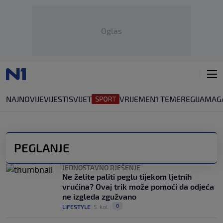
Oglas
NAJNOVIJE
VIJESTI
SVIJET
VRIJEME
N1 TEME
REGIJA
MAG
PEGLANJE
JEDNOSTAVNO RJEŠENJE
Ne želite paliti peglu tijekom ljetnih
vrućina? Ovaj trik može pomoći da odjeća
ne izgleda zgužvano
0
LIFESTYLE
|
5. kol.
|