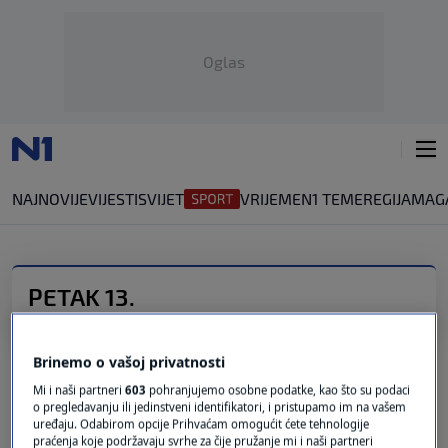
Oglas
NAJNOVIJE
VIJESTI
SVIJET
VRIJEME
N1 TEME
REGIJA
MAG
PETAK 13.
SINONIM ZA NESREĆU
Zašto se petak 13. smatra nesretnim?
Brinemo o vašoj privatnosti
0
LIFESTYLE
|
13. lip.
|
Mi i naši partneri
603
pohranjujemo osobne podatke, kao što su podaci
o pregledavanju ili jedinstveni identifikatori, i pristupamo im na vašem
Povijest petka 13.: Što trebate znati o
uređaju. Odabirom opcije Prihvaćam omogućit ćete tehnologije
ovom danu i što izbjegavati?
praćenja koje podržavaju svrhe za čije pružanje mi i naši partneri