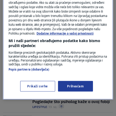
obrađujemo podatke. Ako su alati za praćenje onemogućeni, određeni
0
MAGAZIN
|
13. pro.
|
sadržaj i oglasi koje vidite možda više neće biti toliko relevantni za vas.
Možete se vratiti na ovaj izbornik kako biste izmijenili svoje odabire ili
Zašto se bojimo petka 13.?
povukli pristanak u bilo kojem trenutku klikom na Upravljaj postavkama
0
LIFESTYLE
|
13. lis.
|
poveznicu pri dnu web-stranice [ili plutajuće ikone u donjem lijevom
kutu web stranice, ako je primjenjivo]. Vaši će se odabiri primijeniti kako
je opisano u dijelu Web-mjesto. Za više pojedinosti pogledajte našu
Politiku privatnosti.
Dodatne informacije o vašoj privatnosti
Mi i naši partneri obrađujemo podatke kako bismo
pružili sljedeće:
Korištenje preciznih geolokacijskih podataka. Aktivno skeniranje
karakteristika uređaja za identifikaciju. Pohrana i/ili pristup podacima na
Oglas
uređaju. Personalizirano oglašavanje i sadržaj, mjerenje oglašavanja i
sadržaja, uvidi u publiku i razvoj usluga.
Popis partnera (dobavljača)
Prikaži svrhe
Prihvaćam
Zašto se broj 13 smatra nesretnim?
Pogledajte što psiholog kaže o ovoj fobiji
0
LIFESTYLE
|
13. sij.
|