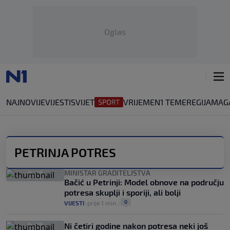
Oglas
NAJNOVIJE
VIJESTI
SVIJET
VRIJEME
N1 TEME
REGIJA
MAG
PETRINJA POTRES
MINISTAR GRADITELJSTVA
Bačić u Petrinji: Model obnove na području
potresa skuplji i sporiji, ali bolji
0
VIJESTI
|
prije 1 min.
|
Ni četiri godine nakon potresa neki još