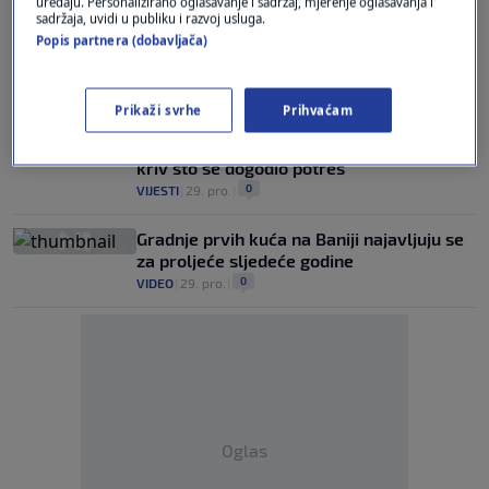
uređaju. Personalizirano oglašavanje i sadržaj, mjerenje oglašavanja i
0
FOTO
|
29. pro.
|
sadržaja, uvidi u publiku i razvoj usluga.
Popis partnera (dobavljača)
Policajac Vuković o stanju u Petrinji: Nema
više mladosti, sve je razrušeno...
0
VIJESTI
|
30. pro.
|
Prikaži svrhe
Prihvaćam
Horvat: Ministar graditeljstva ne može biti
kriv što se dogodio potres
0
VIJESTI
|
29. pro.
|
Gradnje prvih kuća na Baniji najavljuju se
za proljeće sljedeće godine
0
VIDEO
|
29. pro.
|
Oglas