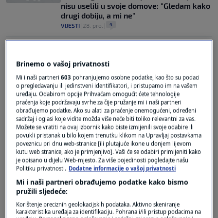
nisu uselili u svoje domove: "Gledam kako
drugi dobiju, a mi ne"
4
VIJESTI
|
28. pro.
|
Četvrta obljetnica petrinjskog potresa
0
VIDEO
|
28. pro.
|
Brinemo o vašoj privatnosti
Mi i naši partneri
603
pohranjujemo osobne podatke, kao što su podaci
o pregledavanju ili jedinstveni identifikatori, i pristupamo im na vašem
uređaju. Odabirom opcije Prihvaćam omogućit ćete tehnologije
praćenja koje podržavaju svrhe za čije pružanje mi i naši partneri
obrađujemo podatke. Ako su alati za praćenje onemogućeni, određeni
sadržaj i oglasi koje vidite možda više neće biti toliko relevantni za vas.
Možete se vratiti na ovaj izbornik kako biste izmijenili svoje odabire ili
Oglas
povukli pristanak u bilo kojem trenutku klikom na Upravljaj postavkama
poveznicu pri dnu web-stranice [ili plutajuće ikone u donjem lijevom
kutu web stranice, ako je primjenjivo]. Vaši će se odabiri primijeniti kako
je opisano u dijelu Web-mjesto. Za više pojedinosti pogledajte našu
Politiku privatnosti.
Dodatne informacije o vašoj privatnosti
Mi i naši partneri obrađujemo podatke kako bismo
pružili sljedeće:
Velika FOTOGALERIJA Pogledajte kako
Korištenje preciznih geolokacijskih podataka. Aktivno skeniranje
Banija izgleda dvije godine od potresa
karakteristika uređaja za identifikaciju. Pohrana i/ili pristup podacima na