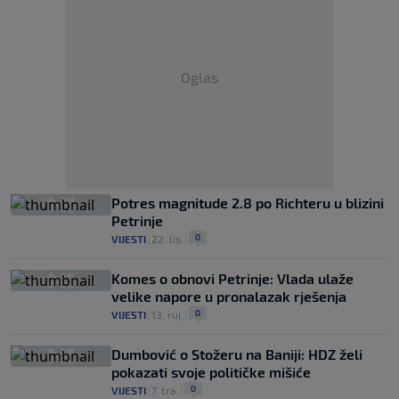
Oglas
Potres magnitude 2.8 po Richteru u blizini
Petrinje
0
VIJESTI
|
22. lis.
|
Komes o obnovi Petrinje: Vlada ulaže
velike napore u pronalazak rješenja
0
VIJESTI
|
13. ruj.
|
Dumbović o Stožeru na Baniji: HDZ želi
pokazati svoje političke mišiće
0
VIJESTI
|
7. tra.
|