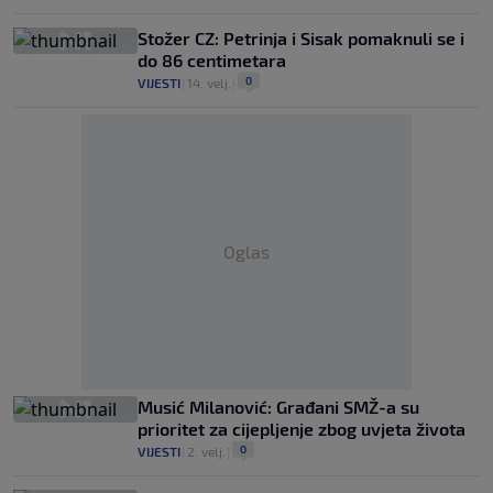
Stožer CZ: Petrinja i Sisak pomaknuli se i
do 86 centimetara
0
VIJESTI
|
14. velj.
|
Oglas
Musić Milanović: Građani SMŽ-a su
prioritet za cijepljenje zbog uvjeta života
0
VIJESTI
|
2. velj.
|