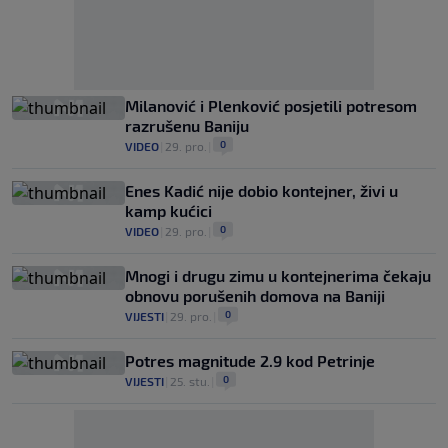
Milanović i Plenković posjetili potresom
razrušenu Baniju
0
VIDEO
|
29. pro.
|
Enes Kadić nije dobio kontejner, živi u
kamp kućici
0
VIDEO
|
29. pro.
|
Mnogi i drugu zimu u kontejnerima čekaju
obnovu porušenih domova na Baniji
0
VIJESTI
|
29. pro.
|
Potres magnitude 2.9 kod Petrinje
0
VIJESTI
|
25. stu.
|