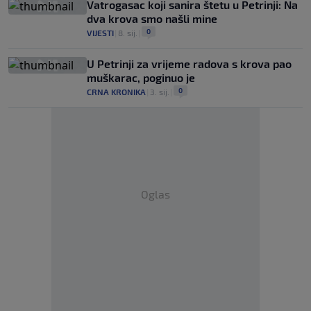
Vatrogasac koji sanira štetu u Petrinji: Na
dva krova smo našli mine
0
VIJESTI
|
8. sij.
|
U Petrinji za vrijeme radova s krova pao
muškarac, poginuo je
0
CRNA KRONIKA
|
3. sij.
|
Oglas