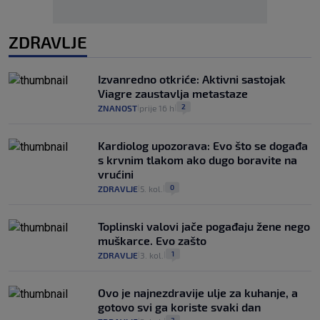
ZDRAVLJE
Izvanredno otkriće: Aktivni sastojak
Viagre zaustavlja metastaze
2
ZNANOST
prije 16 h
|
|
Kardiolog upozorava: Evo što se događa
s krvnim tlakom ako dugo boravite na
vrućini
0
ZDRAVLJE
5. kol.
|
|
Toplinski valovi jače pogađaju žene nego
muškarce. Evo zašto
1
ZDRAVLJE
3. kol.
|
|
Ovo je najnezdravije ulje za kuhanje, a
gotovo svi ga koriste svaki dan