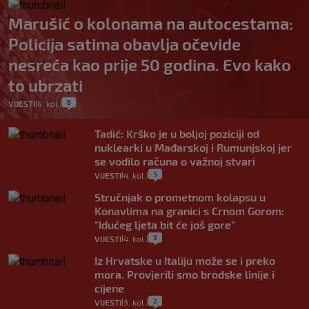
Marušić o kolonama na autocestama:
Policija satima obavlja očevide
nesreća kao prije 50 godina. Evo kako
to ubrzati
6
VIJESTI
4. kol.
|
|
Tadić: Krško je u boljoj poziciji od
nuklearki u Mađarskoj i Rumunjskoj jer
se vodilo računa o važnoj stvari
5
VIJESTI
4. kol.
|
|
Stručnjak o prometnom kolapsu u
Konavlima na granici s Crnom Gorom:
"Idućeg ljeta bit će još gore"
3
VIJESTI
4. kol.
|
|
Iz Hrvatske u Italiju može se i preko
mora. Provjerili smo brodske linije i
cijene
2
VIJESTI
3. kol.
|
|