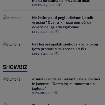
među turistima na hrvatskoj obali
1
LIFESTYLE
prije 5 h
|
|
Ne želite paliti peglu tijekom ljetnih
vrućina? Ovaj trik može pomoći da
odjeća ne izgleda zgužvano
0
LIFESTYLE
5. kol.
|
|
Pet horoskopskih znakova koji bi ovog
ljeta pronaći svoju srodnu dušu
0
LIFESTYLE
5. kol.
|
|
SHOWBIZ
Ariana Grande se nakon turneje povlači
iz javnosti: "Dosta joj je komentara o
izgledu"
0
SHOWBIZ
4. kol.
|
|