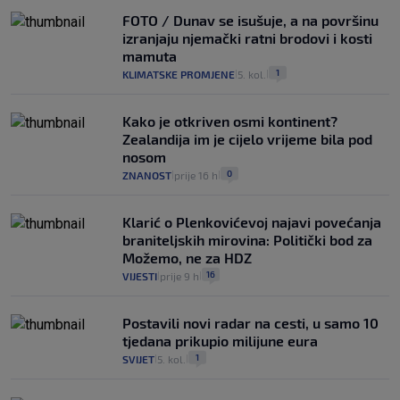
FOTO / Dunav se isušuje, a na površinu
izranjaju njemački ratni brodovi i kosti
mamuta
1
KLIMATSKE PROMJENE
5. kol.
|
|
Kako je otkriven osmi kontinent?
Zealandija im je cijelo vrijeme bila pod
nosom
0
ZNANOST
prije 16 h
|
|
Klarić o Plenkovićevoj najavi povećanja
braniteljskih mirovina: Politički bod za
Možemo, ne za HDZ
16
VIJESTI
prije 9 h
|
|
Postavili novi radar na cesti, u samo 10
tjedana prikupio milijune eura
1
SVIJET
5. kol.
|
|