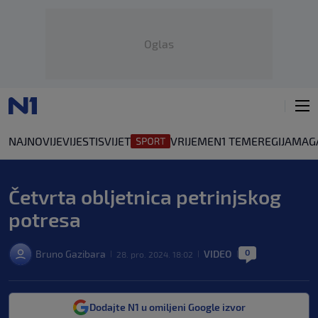
Oglas
NAJNOVIJE
VIJESTI
SVIJET
VRIJEME
N1 TEME
REGIJA
MAG
Četvrta obljetnica petrinjskog
potresa
0
Bruno Gazibara
VIDEO
28. pro. 2024. 18:02
|
|
|
Dodajte N1 u omiljeni Google izvor