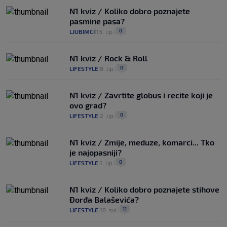
N1 kviz / Koliko dobro poznajete
pasmine pasa?
0
LJUBIMCI
13. lip.
|
|
N1 kviz / Rock & Roll
0
LIFESTYLE
8. lip.
|
|
N1 kviz / Zavrtite globus i recite koji je
ovo grad?
0
LIFESTYLE
2. lip.
|
|
N1 kviz / Zmije, meduze, komarci... Tko
je najopasniji?
0
LIFESTYLE
1. lip.
|
|
N1 kviz / Koliko dobro poznajete stihove
Đorđa Balaševića?
11
LIFESTYLE
18. svi.
|
|