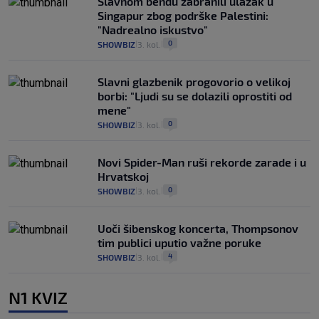
Slavnom bendu zabranili ulazak u
Singapur zbog podrške Palestini:
"Nadrealno iskustvo"
0
SHOWBIZ
3. kol.
|
|
Slavni glazbenik progovorio o velikoj
borbi: "Ljudi su se dolazili oprostiti od
mene"
0
SHOWBIZ
3. kol.
|
|
Novi Spider-Man ruši rekorde zarade i u
Hrvatskoj
0
SHOWBIZ
3. kol.
|
|
Uoči šibenskog koncerta, Thompsonov
tim publici uputio važne poruke
4
SHOWBIZ
3. kol.
|
|
N1 KVIZ