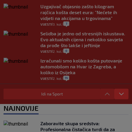
Uzgajivač objasnio zašto kilogram
rajčica košta deset eura: "Nećete ih
vidjeti na akcijama u trgovinama"
7
VIJESTI
3. kol.
|
|
Selidba je jedno od stresnijih iskustava.
Evo aktualnih cijena i nekoliko savjeta
da prođe što lakše i jeftinije
0
VIJESTI
2. kol.
|
|
Izračunali smo koliko košta putovanje
automobilom na Hvar iz Zagreba, a
koliko iz Osijeka
14
VIJESTI
2. kol.
|
|
"Kći je otišla na more, a zaboravila
zdravstvenu iskaznicu". Kakva su prava
Idi na Sport
pacijenata izvan mjesta prebivališta?
1
VIJESTI
1. kol.
NAJNOVIJE
|
|
Provjerili smo "što ćemo onda" ako
Plenković na 15 dana ukine mjere: "Ne bi
Zaboravite skupa sredstva:
se dogodilo ništa. Vlada se zaljubila u te
Profesionalna čistačica tvrdi da za