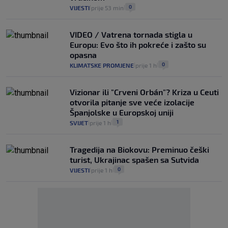
0
VIJESTI
prije 53 min
|
|
VIDEO / Vatrena tornada stigla u
Europu: Evo što ih pokreće i zašto su
opasna
0
KLIMATSKE PROMJENE
prije 1 h
|
|
Vizionar ili "Crveni Orbán"? Kriza u Ceuti
otvorila pitanje sve veće izolacije
Španjolske u Europskoj uniji
1
SVIJET
prije 1 h
|
|
Tragedija na Biokovu: Preminuo češki
turist, Ukrajinac spašen sa Sutvida
0
VIJESTI
prije 1 h
|
|