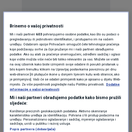
Oglas
Brinemo o vašoj privatnosti
Mi i naši partneri
603
pohranjujemo osobne podatke, kao što su podaci o
pregledavanju ili jedinstveni identifikatori, i pristupamo im na vašem
uređaju. Odabirom opcije Prihvaćam omogućit ćete tehnologije praćenja
koje podržavaju svrhe za čije pružanje mi i naši partneri obrađujemo
podatke. Ako su alati za praćenje onemogućeni, određeni sadržaj i oglasi
KAKVO JE TVOJE MIŠLJENJE O OVOME?
koje vidite možda više neće biti toliko relevantni za vas. Možete se vratiti
na ovaj izbornik kako biste izmijenili svoje odabire ili povukli pristanak u
Pridruži se raspravi ili pročitaj komentare
bilo kojem trenutku klikom na Upravljaj postavkama poveznicu pri dnu
web-stranice [ili plutajuće ikone u donjem lijevom kutu web stranice, ako
je primjenjivo]. Vaši će se odabiri primijeniti kako je opisano u dijelu Web-
mjesto. Za više pojedinosti pogledajte našu Politiku privatnosti.
Dodatne
Budi prvi koji će ostaviti komentar
informacije o vašoj privatnosti
Mi i naši partneri obrađujemo podatke kako bismo pružili
sljedeće:
Pratite nas na društvenim mrežama
Korištenje preciznih geolokacijskih podataka. Aktivno skeniranje
karakteristika uređaja za identifikaciju. Pohrana i/ili pristup podacima na
uređaju. Personalizirano oglašavanje i sadržaj, mjerenje oglašavanja i
sadržaja, uvidi u publiku i razvoj usluga.
Popis partnera (dobavljača)