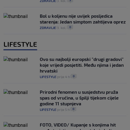
3
ZDRAVLJE
3. kol.
|
|
Bol u koljenu nije uvijek posljedica
starenja: Jedan simptom zahtijeva oprez
0
ZDRAVLJE
3. kol.
|
|
LIFESTYLE
Ovo su najbolji europski "drugi gradovi"
koje vrijedi posjetiti. Među njima i jedan
hrvatski
0
LIFESTYLE
prije 4 h
|
|
Prirodni fenomen u susjedstvu pruža
spas od vrućina, u špilji tijekom cijele
godine 11 stupnjeva
0
LIFESTYLE
prije 5 h
|
|
FOTO, VIDEO/ Kupanje s konjima hit