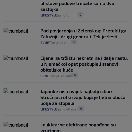
intervencije"
blistave podove trebate samo dva
25
VIJESTI
30. srp.
|
|
sastojka
0
LIFESTYLE
prije 13 min
|
|
Pad povjerenja u Zelenskog: Pretekli ga
Zalužnji i drugi generali. Tek je šesti
0
SVIJET
prije 21 min
|
|
Cijene na tržištu nekretnina i dalje rastu,
u Njemačkoj opet poskupjeli stanovi i
obiteljske kuće
0
SVIJET
prije 32 min
|
|
Japanke nisu uvijek najbolji izbor:
Stručnjaci otkrivaju koja je ljetna obuća
bolja za stopala
0
LIFESTYLE
prije 40 min
|
|
I nuklearne elektrane pogođene su
vrućinom