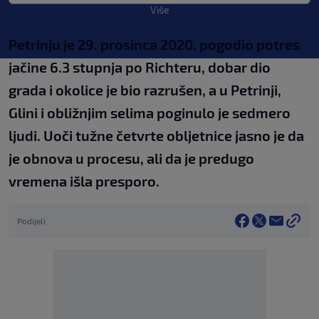
Više
Petrinju je 29. prosinca 2020. pogodio potres
jačine 6.3 stupnja po Richteru, dobar dio
grada i okolice je bio razrušen, a u Petrinji,
Glini i obližnjim selima poginulo je sedmero
ljudi. Uoči tužne četvrte obljetnice jasno je da
je obnova u procesu, ali da je predugo
vremena išla presporo.
Podijeli