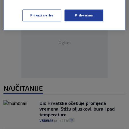
Prikaži svrhe
Prihvaćam
Oglas
NAJČITANIJE
Dio Hrvatske očekuje promjena
vremena: Stižu pljuskovi, bura i pad
temperature
0
VRIJEME
prije 15 h
|
|