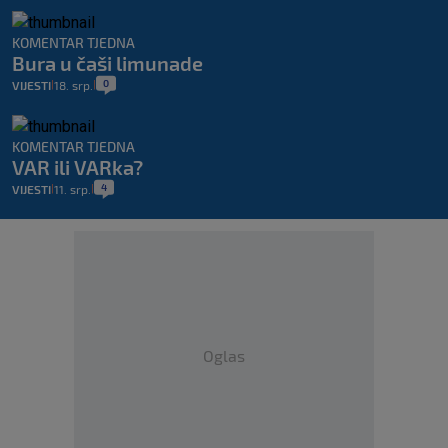
KOMENTAR TJEDNA
Bura u čaši limunade
0
VIJESTI
18. srp.
|
|
KOMENTAR TJEDNA
VAR ili VARka?
4
VIJESTI
11. srp.
|
|
Oglas