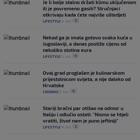
Je li bolje stalno držati klimu uključenom
ili je povremeno gasiti? Stručnjaci
otkrivaju kada ćete najviše uštedjeti
0
LIFESTYLE
4. kol.
|
|
Nekad ga je imala gotovo svaka kuća u
Jugoslaviji, a danas postiže cijenu od
nekoliko stotina eura
0
LIFESTYLE
5. kol.
|
|
Ovaj grad proglašen je kulinarskom
prijestolnicom svijeta, a nije daleko od
Hrvatske
0
COOKING
5. kol.
|
|
Stariji bračni par otišao na odmor u
Italiju i odlučio ostati: "Nismo se htjeli
vratiti, život nam je puno jeftiniji"
2
LIFESTYLE
4. kol.
|
|