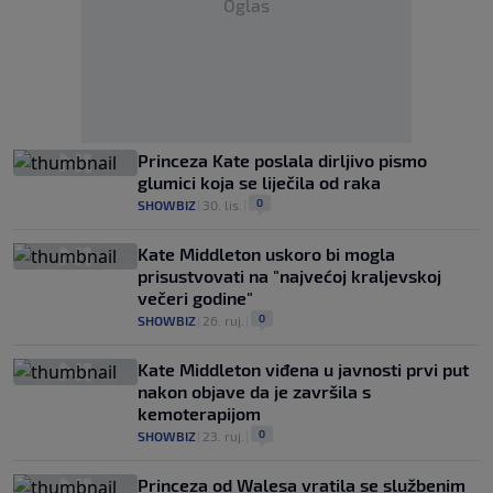
Oglas
Princeza Kate poslala dirljivo pismo
glumici koja se liječila od raka
0
SHOWBIZ
|
30. lis.
|
Kate Middleton uskoro bi mogla
prisustvovati na "najvećoj kraljevskoj
večeri godine"
0
SHOWBIZ
|
26. ruj.
|
Kate Middleton viđena u javnosti prvi put
nakon objave da je završila s
kemoterapijom
0
SHOWBIZ
|
23. ruj.
|
Princeza od Walesa vratila se službenim