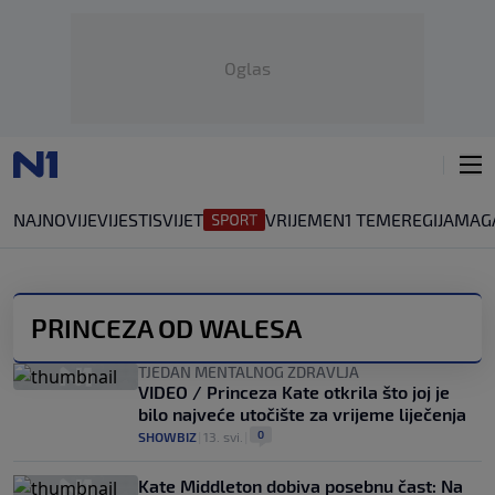
Oglas
NAJNOVIJE
VIJESTI
SVIJET
VRIJEME
N1 TEME
REGIJA
MAG
PRINCEZA OD WALESA
TJEDAN MENTALNOG ZDRAVLJA
VIDEO / Princeza Kate otkrila što joj je
bilo najveće utočište za vrijeme liječenja
0
SHOWBIZ
|
13. svi.
|
Kate Middleton dobiva posebnu čast: Na