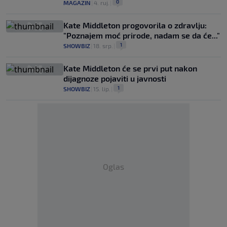
0
MAGAZIN
|
4. ruj.
|
Kate Middleton progovorila o zdravlju:
"Poznajem moć prirode, nadam se da će..."
1
SHOWBIZ
|
18. srp.
|
Kate Middleton će se prvi put nakon
dijagnoze pojaviti u javnosti
1
SHOWBIZ
|
15. lip.
|
Oglas