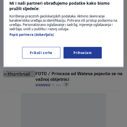
0
SHOWBIZ
|
6. pro.
|
Mi i naši partneri obrađujemo podatke kako bismo
pružili sljedeće:
Poslane pozivnice: Posebni gosti stižu na
Korištenje preciznih geolokacijskih podataka. Aktivno skeniranje
tradicionalni božićni koncert Kate
karakteristika uređaja za identifikaciju. Pohrana i/ili pristup podacima na
Middleton
uređaju. Personalizirano oglašavanje i sadržaj, mjerenje oglašavanja i
sadržaja, uvidi u publiku i razvoj usluga.
0
SHOWBIZ
|
23. stu.
|
Popis partnera (dobavljača)
Provalnici upali u Windsor, princeza od
Walesa s djecom na sigurnom: Evo što su
Prikaži svrhe
Prihvaćam
ukrali
0
SHOWBIZ
|
18. stu.
|
FOTO / Princeza od Walesa pojavila se na
važnoj obljetnici
0
SHOWBIZ
|
9. stu.
|