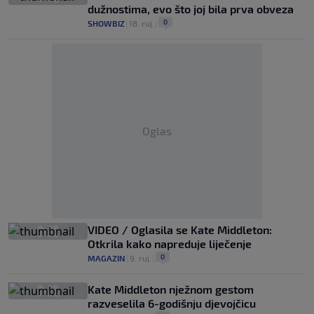
dužnostima, evo što joj bila prva obveza
0
SHOWBIZ
|
18. ruj.
|
Oglas
VIDEO / Oglasila se Kate Middleton:
Otkrila kako napreduje liječenje
0
MAGAZIN
|
9. ruj.
|
Kate Middleton nježnom gestom
razveselila 6-godišnju djevojčicu