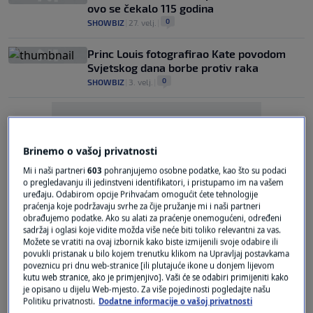
ovo se čekalo 115 godina
0
SHOWBIZ
|
27. velj.
|
Princ Louis fotografirao Kate povodom
Svjetskog dana borbe protiv raka
0
SHOWBIZ
|
3. velj.
|
Brinemo o vašoj privatnosti
Mi i naši partneri
603
pohranjujemo osobne podatke, kao što su podaci
o pregledavanju ili jedinstveni identifikatori, i pristupamo im na vašem
Oglas
uređaju. Odabirom opcije Prihvaćam omogućit ćete tehnologije
praćenja koje podržavaju svrhe za čije pružanje mi i naši partneri
obrađujemo podatke. Ako su alati za praćenje onemogućeni, određeni
sadržaj i oglasi koje vidite možda više neće biti toliko relevantni za vas.
Možete se vratiti na ovaj izbornik kako biste izmijenili svoje odabire ili
povukli pristanak u bilo kojem trenutku klikom na Upravljaj postavkama
poveznicu pri dnu web-stranice [ili plutajuće ikone u donjem lijevom
kutu web stranice, ako je primjenjivo]. Vaši će se odabiri primijeniti kako
Kate Middleton emotivno o borbi protiv
je opisano u dijelu Web-mjesto. Za više pojedinosti pogledajte našu
raka na dirljivom božićnom koncertu
Politiku privatnosti.
Dodatne informacije o vašoj privatnosti