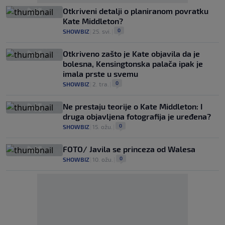
Otkriveni detalji o planiranom povratku
Kate Middleton?
0
SHOWBIZ
|
25. svi.
|
Otkriveno zašto je Kate objavila da je
bolesna, Kensingtonska palača ipak je
imala prste u svemu
0
SHOWBIZ
|
2. tra.
|
Ne prestaju teorije o Kate Middleton: I
druga objavljena fotografija je uređena?
0
SHOWBIZ
|
15. ožu.
|
FOTO/ Javila se princeza od Walesa
0
SHOWBIZ
|
10. ožu.
|