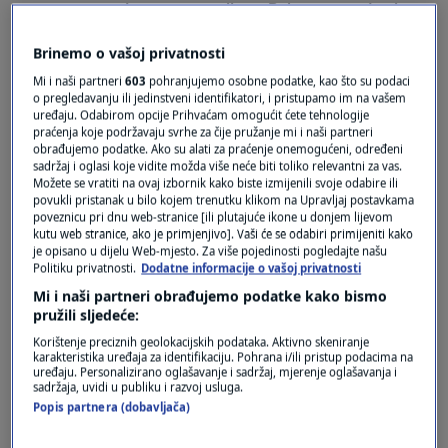
Inverzna psorijaza: Bolna, neugodna i
svrbi. Evo kako se tretira ovaj problem na
koži
Brinemo o vašoj privatnosti
0
ZDRAVLJE
|
3. svi.
|
Mi i naši partneri
603
pohranjujemo osobne podatke, kao što su podaci
o pregledavanju ili jedinstveni identifikatori, i pristupamo im na vašem
POGAĐA SVE VIŠE LJUDI
uređaju. Odabirom opcije Prihvaćam omogućit ćete tehnologije
Psorijaza: Ozbiljna imunološka bolest koje
praćenja koje podržavaju svrhe za čije pružanje mi i naši partneri
zahvaća "više od kože"
obrađujemo podatke. Ako su alati za praćenje onemogućeni, određeni
sadržaj i oglasi koje vidite možda više neće biti toliko relevantni za vas.
0
ZDRAVLJE
|
14. lip.
|
Možete se vratiti na ovaj izbornik kako biste izmijenili svoje odabire ili
povukli pristanak u bilo kojem trenutku klikom na Upravljaj postavkama
poveznicu pri dnu web-stranice [ili plutajuće ikone u donjem lijevom
kutu web stranice, ako je primjenjivo]. Vaši će se odabiri primijeniti kako
je opisano u dijelu Web-mjesto. Za više pojedinosti pogledajte našu
Politiku privatnosti.
Dodatne informacije o vašoj privatnosti
Mi i naši partneri obrađujemo podatke kako bismo
pružili sljedeće:
Oglas
Korištenje preciznih geolokacijskih podataka. Aktivno skeniranje
karakteristika uređaja za identifikaciju. Pohrana i/ili pristup podacima na
uređaju. Personalizirano oglašavanje i sadržaj, mjerenje oglašavanja i
sadržaja, uvidi u publiku i razvoj usluga.
Popis partnera (dobavljača)