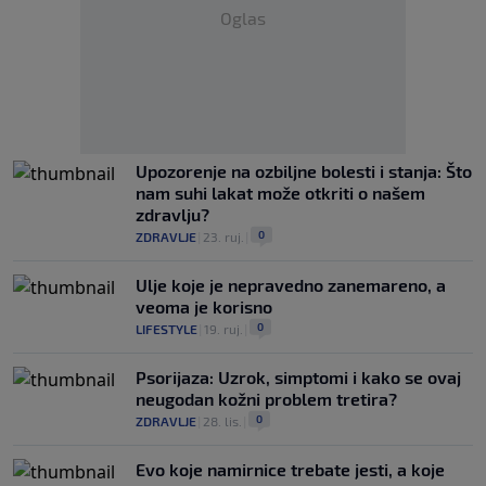
Oglas
Upozorenje na ozbiljne bolesti i stanja: Što
nam suhi lakat može otkriti o našem
zdravlju?
0
ZDRAVLJE
|
23. ruj.
|
Ulje koje je nepravedno zanemareno, a
veoma je korisno
0
LIFESTYLE
|
19. ruj.
|
Psorijaza: Uzrok, simptomi i kako se ovaj
neugodan kožni problem tretira?
0
ZDRAVLJE
|
28. lis.
|
Evo koje namirnice trebate jesti, a koje