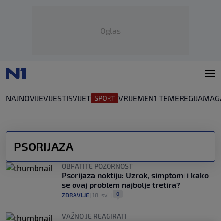
Oglas
NAJNOVIJE
VIJESTI
SVIJET
VRIJEME
N1 TEME
REGIJA
MAG
PSORIJAZA
OBRATITE POZORNOST
Psorijaza noktiju: Uzrok, simptomi i kako
se ovaj problem najbolje tretira?
0
ZDRAVLJE
|
18. svi.
|
VAŽNO JE REAGIRATI