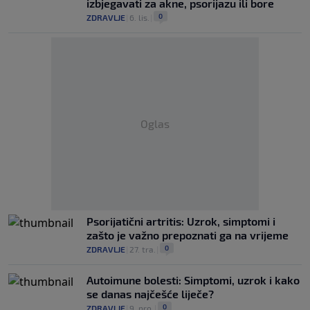
izbjegavati za akne, psorijazu ili bore
0
ZDRAVLJE
|
6. lis.
|
Oglas
Psorijatični artritis: Uzrok, simptomi i
zašto je važno prepoznati ga na vrijeme
0
ZDRAVLJE
|
27. tra.
|
Autoimune bolesti: Simptomi, uzrok i kako
se danas najčešće liječe?
0
ZDRAVLJE
|
9. pro.
|