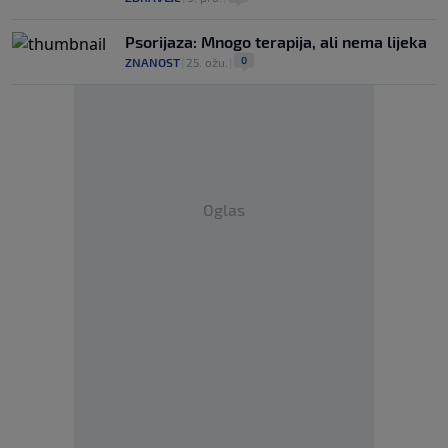
Psorijaza: Mnogo terapija, ali nema lijeka
0
ZNANOST
|
25. ožu.
|
Oglas