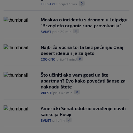
0
LIFESTYLE
prije 17 min.
|
|
Moskva o incidentu s dronom u Leipzigu:
"Brzopleto organizirana provokacija"
0
SVIJET
prije 29 min.
|
|
Najbrža voćna torta bez pečenja: Ovaj
desert idealan je za ljeto
0
COOKING
prije 41 min.
|
|
Što učiniti ako vam gosti unište
apartman? Evo kako povećati šanse za
naknadu štete
0
VIJESTI
prije 42 min.
|
|
Američki Senat odobrio uvođenje novih
sankcija Rusiji
0
SVIJET
prije 1 h
|
|