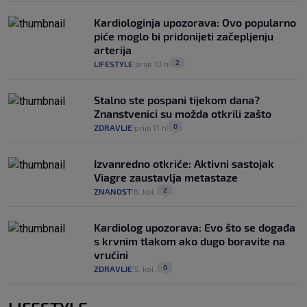
Kardiologinja upozorava: Ovo popularno
piće moglo bi pridonijeti začepljenju
arterija
2
LIFESTYLE
prije 10 h
|
|
Stalno ste pospani tijekom dana?
Znanstvenici su možda otkrili zašto
0
ZDRAVLJE
prije 11 h
|
|
Izvanredno otkriće: Aktivni sastojak
Viagre zaustavlja metastaze
2
ZNANOST
6. kol.
|
|
Kardiolog upozorava: Evo što se događa
s krvnim tlakom ako dugo boravite na
vrućini
0
ZDRAVLJE
5. kol.
|
|