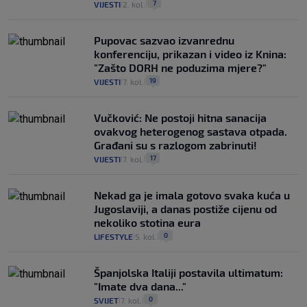
7
VIJESTI
2. kol.
|
|
Pupovac sazvao izvanrednu
konferenciju, prikazan i video iz Knina:
"Zašto DORH ne poduzima mjere?"
19
VIJESTI
7. kol.
|
|
Vučković: Ne postoji hitna sanacija
ovakvog heterogenog sastava otpada.
Građani su s razlogom zabrinuti!
17
VIJESTI
7. kol.
|
|
Nekad ga je imala gotovo svaka kuća u
Jugoslaviji, a danas postiže cijenu od
nekoliko stotina eura
0
LIFESTYLE
5. kol.
|
|
Španjolska Italiji postavila ultimatum:
"Imate dva dana..."
0
SVIJET
7. kol.
|
|