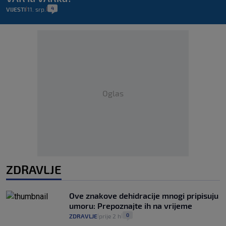
4
VIJESTI
11. srp.
|
|
Oglas
ZDRAVLJE
Ove znakove dehidracije mnogi pripisuju
umoru: Prepoznajte ih na vrijeme
0
ZDRAVLJE
prije 2 h
|
|