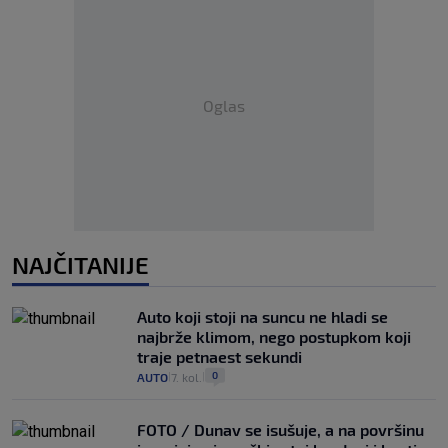
Oglas
NAJČITANIJE
Auto koji stoji na suncu ne hladi se
najbrže klimom, nego postupkom koji
traje petnaest sekundi
0
AUTO
7. kol.
|
|
FOTO / Dunav se isušuje, a na površinu