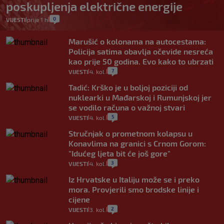
poskupljenja električne energije
0
VIJESTI
prije 1 h
|
|
Marušić o kolonama na autocestama:
Policija satima obavlja očevide nesreća
kao prije 50 godina. Evo kako to ubrzati
7
VIJESTI
4. kol.
|
|
Tadić: Krško je u boljoj poziciji od
nuklearki u Mađarskoj i Rumunjskoj jer
se vodilo računa o važnoj stvari
5
VIJESTI
4. kol.
|
|
Stručnjak o prometnom kolapsu u
Konavlima na granici s Crnom Gorom:
"Idućeg ljeta bit će još gore"
3
VIJESTI
4. kol.
|
|
Iz Hrvatske u Italiju može se i preko
mora. Provjerili smo brodske linije i
cijene
2
VIJESTI
3. kol.
|
|