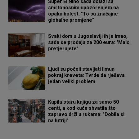
Super El Niño sada dolazi sa
smrtonosnim upozorenjem na
opaku bolest: "To su značajne
globalne promjene"
Svaki dom u Jugoslaviji ih je imao,
sada se prodaju za 200 eura: "Malo
pretjerujete"
Ljudi su počeli stavljati limun
pokraj kreveta: Tvrde da rješava
jedan veliki problem
Kupila staru knjigu za samo 50
centi, a kod kuće shvatila što
zapravo drži u rukama: "Dobila si
na lutriji"