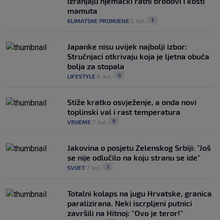
izranjaju njemački ratni brodovi i kosti
mamuta
2
KLIMATSKE PROMJENE
5. kol.
|
|
Japanke nisu uvijek najbolji izbor:
Stručnjaci otkrivaju koja je ljetna obuća
bolja za stopala
0
LIFESTYLE
6. kol.
|
|
Stiže kratko osvježenje, a onda novi
toplinski val i rast temperatura
0
VRIJEME
7. kol.
|
|
Jakovina o posjetu Zelenskog Srbiji: "Još
se nije odlučilo na koju stranu se ide"
3
SVIJET
7. kol.
|
|
Totalni kolaps na jugu Hrvatske, granica
paralizirana. Neki iscrpljeni putnici
završili na Hitnoj: "Ovo je teror!"