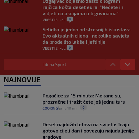
Uzgajivač objasnio zašto kilogram
rajčica košta deset eura: "Nećete ih
vidjeti na akcijama u trgovinama"
8
VIJESTI
3. kol.
|
|
Selidba je jedno od stresnijih iskustava.
Evo aktualnih cijena i nekoliko savjeta
da prođe što lakše i jeftinije
0
VIJESTI
2. kol.
|
|
Izračunali smo koliko košta putovanje
automobilom na Hvar iz Zagreba, a
Idi na Sport
koliko iz Osijeka
14
VIJESTI
2. kol.
NAJNOVIJE
|
|
"Kći je otišla na more, a zaboravila
zdravstvenu iskaznicu". Kakva su prava
Pogačice za 15 minuta: Mekane su,
pacijenata izvan mjesta prebivališta?
prozračne i tražit ćete još jednu turu
1
VIJESTI
1. kol.
|
|
0
COOKING
prije 10 min.
|
|
Deset najdužih letova na svijetu: Traju
gotovo cijeli dan i povezuju najudaljenije
gradove