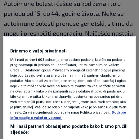
Autoimune bolesti češće su kod žena i to u
periodu od 15. do 44. godine života. Neke se
autoimune bolesti prenose genetski, s time da
mogu i preskočiti generaciju. Najčešće nastaju
zbog kombinacije genetike i vanjskih faktora, a
Brinemo o vašoj privatnosti
veliki utjecaj kod pojave autoimunih bolesti
Mi i naši partneri
603
pohranjujemo osobne podatke, kao što su podaci o
može imati i
stres
.
pregledavanju ili jedinstveni identifikatori, i pristupamo im na vašem
uređaju. Odabirom opcije Prihvaćam omogućit ćete tehnologije praćenja
Koje su najčešće
koje podržavaju svrhe za čije pružanje mi i naši partneri obrađujemo
podatke. Ako su alati za praćenje onemogućeni, određeni sadržaj i oglasi
koje vidite možda više neće biti toliko relevantni za vas. Možete se vratiti
autoimune bolesti?
na ovaj izbornik kako biste izmijenili svoje odabire ili povukli pristanak u
bilo kojem trenutku klikom na Upravljaj postavkama poveznicu pri dnu
web-stranice [ili plutajuće ikone u donjem lijevom kutu web stranice, ako
je primjenjivo]. Vaši će se odabiri primijeniti kako je opisano u dijelu Web-
Postoji preko 80 različitih vrsta autoimunih
mjesto. Za više pojedinosti pogledajte našu Politiku privatnosti.
Dodatne
informacije o vašoj privatnosti
bolesti. Najčešće autoimune bolesti su
Mi i naši partneri obrađujemo podatke kako bismo pružili
dijabetes tipa I, reumatoidni artritis (zahvaća
sljedeće: