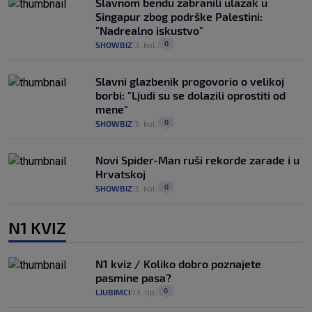
Slavnom bendu zabranili ulazak u
Singapur zbog podrške Palestini:
"Nadrealno iskustvo"
0
SHOWBIZ
3. kol.
|
|
Slavni glazbenik progovorio o velikoj
borbi: "Ljudi su se dolazili oprostiti od
mene"
0
SHOWBIZ
3. kol.
|
|
Novi Spider-Man ruši rekorde zarade i u
Hrvatskoj
0
SHOWBIZ
3. kol.
|
|
N1 KVIZ
N1 kviz / Koliko dobro poznajete
pasmine pasa?
0
LJUBIMCI
13. lip.
|
|