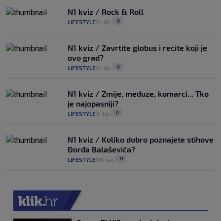
N1 kviz / Rock & Roll
0
LIFESTYLE
8. lip.
|
|
N1 kviz / Zavrtite globus i recite koji je
ovo grad?
0
LIFESTYLE
2. lip.
|
|
N1 kviz / Zmije, meduze, komarci... Tko
je najopasniji?
0
LIFESTYLE
1. lip.
|
|
N1 kviz / Koliko dobro poznajete stihove
Đorđa Balaševića?
11
LIFESTYLE
18. svi.
|
|