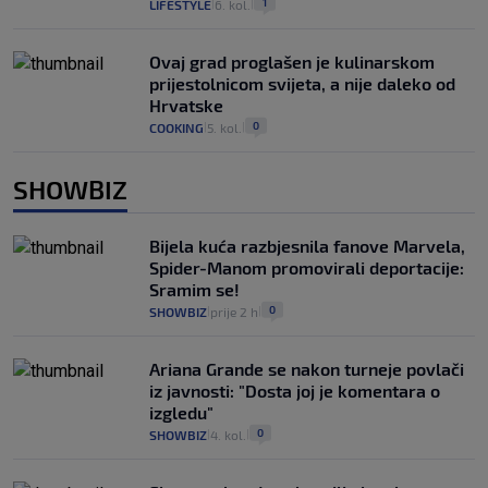
1
LIFESTYLE
6. kol.
|
|
Ovaj grad proglašen je kulinarskom
prijestolnicom svijeta, a nije daleko od
Hrvatske
0
COOKING
5. kol.
|
|
SHOWBIZ
Bijela kuća razbjesnila fanove Marvela,
Spider-Manom promovirali deportacije:
Sramim se!
0
SHOWBIZ
prije 2 h
|
|
Ariana Grande se nakon turneje povlači
iz javnosti: "Dosta joj je komentara o
izgledu"
0
SHOWBIZ
4. kol.
|
|