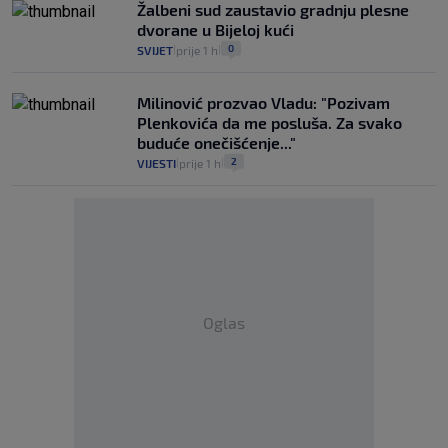
Žalbeni sud zaustavio gradnju plesne
dvorane u Bijeloj kući
0
SVIJET
prije 1 h
|
|
Milinović prozvao Vladu: "Pozivam
Plenkovića da me posluša. Za svako
buduće onečišćenje..."
2
VIJESTI
prije 1 h
|
|
Oglas