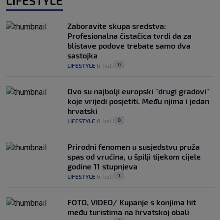
LIFESTYLE
Zaboravite skupa sredstva:
Profesionalna čistačica tvrdi da za
blistave podove trebate samo dva
sastojka
0
LIFESTYLE
6. kol.
|
|
Ovo su najbolji europski "drugi gradovi"
koje vrijedi posjetiti. Među njima i jedan
hrvatski
0
LIFESTYLE
6. kol.
|
|
Prirodni fenomen u susjedstvu pruža
spas od vrućina, u špilji tijekom cijele
godine 11 stupnjeva
1
LIFESTYLE
6. kol.
|
|
FOTO, VIDEO/ Kupanje s konjima hit
među turistima na hrvatskoj obali