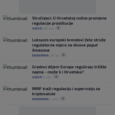
Stručnjaci: U Hrvatskoj nužna promjena
regulacije prostitucije
0
VIJESTI
|
30. stu.
|
Luksuzni europski brendovi žele strože
regulatorne mjere za divove poput
Amazona
0
EKONOMIJA
|
29. sij.
|
Gradovi diljem Europe reguliraju tržište
najma - može li i Hrvatska?
0
VIJESTI
|
5. stu.
|
MMF traži regulaciju i superviziju za
kriptovalute
0
EKONOMIJA
|
1. pro.
|