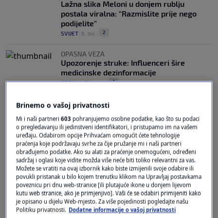
Lažna slika Meloni u donjem rublju
postala viralna: “Razmislite prije nego
podijelite”
2
SVIJET
|
6. svi.
|
OPASNA VEZA
Upozorenje struke: Influenceri šire
medicinske dezinformacije
1
ZDRAVLJE
|
1. tra.
|
Brinemo o vašoj privatnosti
Mi i naši partneri
603
pohranjujemo osobne podatke, kao što su podaci
o pregledavanju ili jedinstveni identifikatori, i pristupamo im na vašem
uređaju. Odabirom opcije Prihvaćam omogućit ćete tehnologije
praćenja koje podržavaju svrhe za čije pružanje mi i naši partneri
obrađujemo podatke. Ako su alati za praćenje onemogućeni, određeni
Oglas
sadržaj i oglasi koje vidite možda više neće biti toliko relevantni za vas.
Možete se vratiti na ovaj izbornik kako biste izmijenili svoje odabire ili
povukli pristanak u bilo kojem trenutku klikom na Upravljaj postavkama
poveznicu pri dnu web-stranice [ili plutajuće ikone u donjem lijevom
kutu web stranice, ako je primjenjivo]. Vaši će se odabiri primijeniti kako
je opisano u dijelu Web-mjesto. Za više pojedinosti pogledajte našu
Politiku privatnosti.
Dodatne informacije o vašoj privatnosti