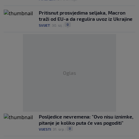
Pritisnut prosvjedima seljaka, Macron
traži od EU-a da regulira uvoz iz Ukrajine
0
SVIJET
|
30. sij.
|
Oglas
Posljedice nevremena: "Ovo nisu iznimke,
pitanje je koliko puta će vas pogoditi"
0
VIJESTI
|
31. srp.
|