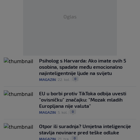
Oglas
Psiholog s Harvarda: Ako imate ovih 5
osobina, spadate među emocionalno
najinteligentnije ljude na svijetu
0
MAGAZIN
|
22. kol.
|
EU u borbi protiv TikToka odbija uvesti
"ovisničku" značajku: "Mozak mladih
Europljana nije valuta"
0
MAGAZIN
|
5. kol.
|
Otpor ili suradnja? Umjetna inteligencije
stavlja novinare pred teške odluke
0
MAGAZIN
|
21. tra.
|