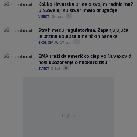
Koliko Hrvatska brine o svojim radnicima?
U Sloveniji su stvari malo drugačije
0
VIJESTI
|
24. srp.
|
Strah među regulatorima: Zapanjujujuća
je brzina kolapsa američkih banaka
0
EKONOMIJA
|
27. tra.
|
EMA traži da američko cjepivo Nuvaxovid
nosi upozorenje o miokarditisu
0
SVIJET
|
3. kol.
|
Oglas