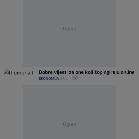
Oglas
Dobre vijesti za one koji šopingiraju online
0
EKONOMIJA
|
17. sij.
|
Oglas