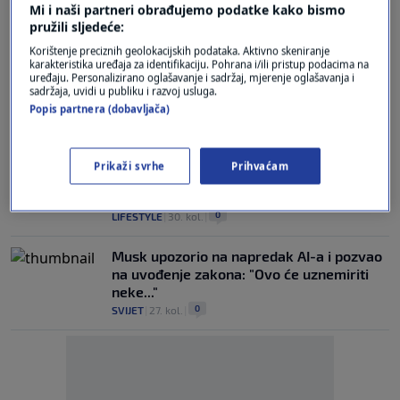
Mi i naši partneri obrađujemo podatke kako bismo
NOVOST
pružili sljedeće:
Vlada po hitnom postupku mijenja zakon,
jedan duhanski proizvod ide u povijest
Korištenje preciznih geolokacijskih podataka. Aktivno skeniranje
0
karakteristika uređaja za identifikaciju. Pohrana i/ili pristup podacima na
EKONOMIJA
|
18. lip.
|
uređaju. Personalizirano oglašavanje i sadržaj, mjerenje oglašavanja i
sadržaja, uvidi u publiku i razvoj usluga.
Hoće li Hrvatska regulirati djelovanje
Popis partnera (dobavljača)
influencera?
0
N1 INFO
|
25. lis.
|
Prikaži svrhe
Prihvaćam
Ovi popularni dodaci prehrani mogu
oštetiti jetru, oprezno s njima
0
LIFESTYLE
|
30. kol.
|
Musk upozorio na napredak AI-a i pozvao
na uvođenje zakona: "Ovo će uznemiriti
neke..."
0
SVIJET
|
27. kol.
|