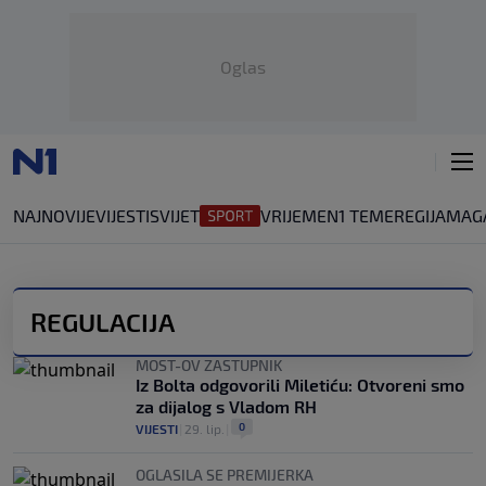
Oglas
NAJNOVIJE
VIJESTI
SVIJET
VRIJEME
N1 TEME
REGIJA
MAG
REGULACIJA
MOST-OV ZASTUPNIK
Iz Bolta odgovorili Miletiću: Otvoreni smo
za dijalog s Vladom RH
0
VIJESTI
|
29. lip.
|
OGLASILA SE PREMIJERKA