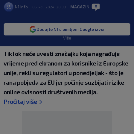
0
N1 Info
MAGAZIN
05. kol. 2024. 20:33
|
|
|
Dodajte N1 u omiljeni Google izvor
Više
TikTok neće uvesti značajku koja nagrađuje
vrijeme pred ekranom za korisnike iz Europske
unije, rekli su regulatori u ponedjeljak - što je
rana pobjeda za EU jer počinje suzbijati rizike
online ovisnosti društvenih medija.
Pročitaj više