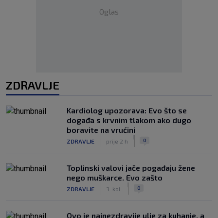
Oglas
ZDRAVLJE
Kardiolog upozorava: Evo što se
događa s krvnim tlakom ako dugo
boravite na vrućini
|
|
0
ZDRAVLJE
prije 2 h
Toplinski valovi jače pogađaju žene
nego muškarce. Evo zašto
|
|
0
ZDRAVLJE
3. kol.
Ovo je najnezdravije ulje za kuhanje, a