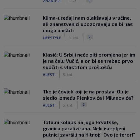
ZNANOST
3. kol.
Klima-uređaji nam olakšavaju vrućine,
ali znanstvenici upozoravaju da bi nas
mogli uništiti
|
|
2
LIFESTYLE
4. kol.
Klasić: U Srbiji neće biti promjena jer im
je na čelu Vučić, a on bi se trebao prvo
suočiti s vlastitom prošlošću
|
VIJESTI
5. kol.
Tko je čovjek koji je na proslavi Oluje
sjedio između Plenkovića i Milanovića?
|
|
2
VIJESTI
5. kol.
Totalni kolaps na jugu Hrvatske,
granica paralizirana. Neki iscrpljeni
putnici završili na Hitnoj: "Ovo je teror!"
|
|