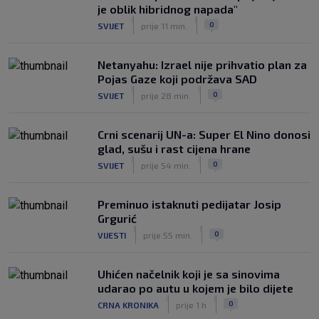
je oblik hibridnog napada"
|
|
0
SVIJET
prije 11 min.
Netanyahu: Izrael nije prihvatio plan za
Pojas Gaze koji podržava SAD
|
|
0
SVIJET
prije 28 min.
Crni scenarij UN-a: Super El Nino donosi
glad, sušu i rast cijena hrane
|
|
0
SVIJET
prije 54 min.
Preminuo istaknuti pedijatar Josip
Grgurić
|
|
0
VIJESTI
prije 55 min.
Uhićen načelnik koji je sa sinovima
udarao po autu u kojem je bilo dijete
|
|
0
CRNA KRONIKA
prije 1 h