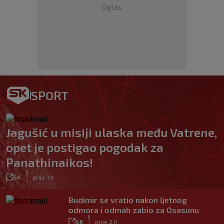
Oglas
SPORT
Jagušić u misiji ulaska među Vatrene,
opet je postigao pogodak za
Panathinaikos!
|
SK
prije 1 h
Budimir se vratio nakon ljetnog
odmora i odmah zabio za Osasunu
|
SK
prije 2 h