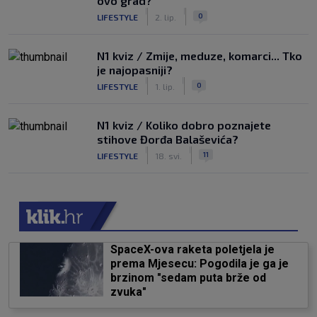
ovo grad?
|
|
0
LIFESTYLE
2. lip.
N1 kviz / Zmije, meduze, komarci... Tko
je najopasniji?
|
|
0
LIFESTYLE
1. lip.
N1 kviz / Koliko dobro poznajete
stihove Đorđa Balaševića?
|
|
11
LIFESTYLE
18. svi.
SpaceX-ova raketa poletjela je
prema Mjesecu: Pogodila je ga je
brzinom "sedam puta brže od
zvuka"