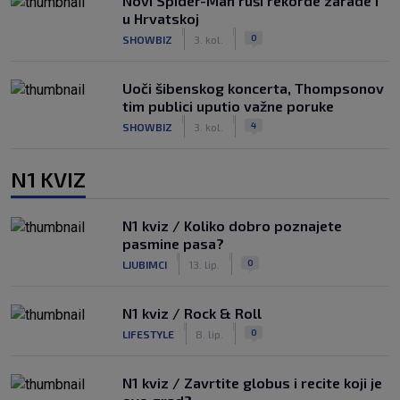
Novi Spider-Man ruši rekorde zarade i
u Hrvatskoj
|
|
0
SHOWBIZ
3. kol.
Uoči šibenskog koncerta, Thompsonov
tim publici uputio važne poruke
|
|
4
SHOWBIZ
3. kol.
N1 KVIZ
N1 kviz / Koliko dobro poznajete
pasmine pasa?
|
|
0
LJUBIMCI
13. lip.
N1 kviz / Rock & Roll
|
|
0
LIFESTYLE
8. lip.
N1 kviz / Zavrtite globus i recite koji je