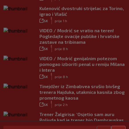
Kulenović dvostruki strijelac za Torino,
igrao i Vlašić
|
SK
prije 1 h
VIDEO / Modrić se vratio na teren!
Pogledajte ovacije publike i hrvatske
zastave na tribinama
|
SK
prije 8 h
VIDEO / Modrić genijalnim potezom
pomogao izboriti penal u remiju Milana
i Intera
|
SK
prije 8 h
Tinejdžer iz Zimbabvea srušio bivšeg
trenera Hajduka, utakmica kasnila zbog
prometnog kaosa
|
SK
prije 2 h
Trener Žalgirisa: ‘Osjetio sam auru
Poljuda kad je trener bio Dambrauskas.
Hajduk danas igra nestabilno’