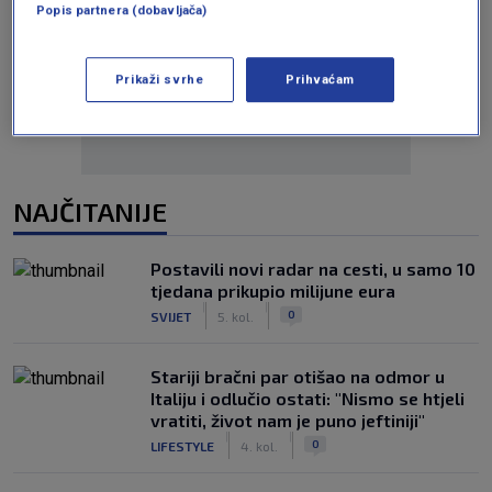
Popis partnera (dobavljača)
Oglas
Prikaži svrhe
Prihvaćam
NAJČITANIJE
Postavili novi radar na cesti, u samo 10
tjedana prikupio milijune eura
|
|
0
SVIJET
5. kol.
Stariji bračni par otišao na odmor u
Italiju i odlučio ostati: "Nismo se htjeli
vratiti, život nam je puno jeftiniji"
|
|
0
LIFESTYLE
4. kol.