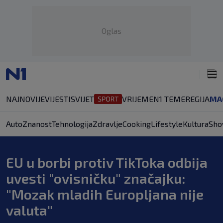
Oglas
NAJNOVIJE
VIJESTI
SVIJET
VRIJEME
N1 TEME
REGIJA
MA
Auto
Znanost
Tehnologija
Zdravlje
Cooking
Lifestyle
Kultura
Sho
EU u borbi protiv TikToka odbija
uvesti "ovisničku" značajku:
"Mozak mladih Europljana nije
valuta"