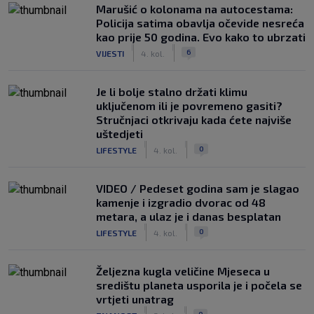
Marušić o kolonama na autocestama:
Policija satima obavlja očevide nesreća
kao prije 50 godina. Evo kako to ubrzati
|
|
6
VIJESTI
4. kol.
Je li bolje stalno držati klimu
uključenom ili je povremeno gasiti?
Stručnjaci otkrivaju kada ćete najviše
uštedjeti
|
|
0
LIFESTYLE
4. kol.
VIDEO / Pedeset godina sam je slagao
kamenje i izgradio dvorac od 48
metara, a ulaz je i danas besplatan
|
|
0
LIFESTYLE
4. kol.
Željezna kugla veličine Mjeseca u
središtu planeta usporila je i počela se
vrtjeti unatrag
|
|
0