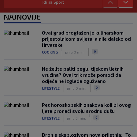
Idi na Sport
|
SK
prije 4 h
Vatreni u Cityju sve bolji: ‘Kovačić
NAJNOVIJE
izgleda potpuno fit, a Gvardiol bi
mogao biti starter na boku’
|
Ovaj grad proglašen je kulinarskom
SK
prije 4 h
prijestolnicom svijeta, a nije daleko od
Luis Figo žestoko prozvao Infantina:
Hrvatske
‘Najniže, najlopovskije i kukavički
|
|
0
COOKING
prije 0 min.
sebično ponašanje. Mora otići!’
|
SK
prije 6 h
Ne želite paliti peglu tijekom ljetnih
vrućina? Ovaj trik može pomoći da
odjeća ne izgleda zgužvano
|
|
0
LIFESTYLE
prije 0 min.
Pet horoskopskih znakova koji bi ovog
ljeta pronaći svoju srodnu dušu
|
|
0
LIFESTYLE
prije 3 min.
Dron s eksplozivom nova prijetnja: "To