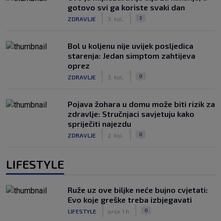
gotovo svi ga koriste svaki dan
|
|
3
ZDRAVLJE
3. kol.
Bol u koljenu nije uvijek posljedica
starenja: Jedan simptom zahtijeva
oprez
|
|
0
ZDRAVLJE
3. kol.
Pojava žohara u domu može biti rizik za
zdravlje: Stručnjaci savjetuju kako
spriječiti najezdu
|
|
0
ZDRAVLJE
2. kol.
LIFESTYLE
Ruže uz ove biljke neće bujno cvjetati:
Evo koje greške treba izbjegavati
|
|
0
LIFESTYLE
prije 1 h