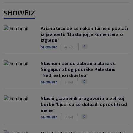
SHOWBIZ
Ariana Grande se nakon turneje povlači
iz javnosti: "Dosta joj je komentara o
izgledu"
|
|
0
SHOWBIZ
4. kol.
Slavnom bendu zabranili ulazak u
Singapur zbog podrške Palestini:
"Nadrealno iskustvo"
|
|
0
SHOWBIZ
3. kol.
Slavni glazbenik progovorio o velikoj
borbi: "Ljudi su se dolazili oprostiti od
mene"
|
|
0
SHOWBIZ
3. kol.