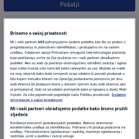
Pošalji
Brinemo o vašoj privatnosti
Mi i naši partneri
603
pohranjujemo osobne podatke, kao što su podaci o
pregledavanju ili jedinstveni identifikatori, i pristupamo im na vašem
uređaju. Odabirom opcije Prihvaćam omogućit ćete tehnologije praćenja
koje podržavaju svrhe za čije pružanje mi i naši partneri obrađujemo
podatke. Ako su alati za praćenje onemogućeni, određeni sadržaj i oglasi
koje vidite možda više neće biti toliko relevantni za vas. Možete se vratiti
Oglas
na ovaj izbornik kako biste izmijenili svoje odabire ili povukli pristanak u
bilo kojem trenutku klikom na Upravljaj postavkama poveznicu pri dnu
web-stranice [ili plutajuće ikone u donjem lijevom kutu web stranice, ako
je primjenjivo]. Vaši će se odabiri primijeniti kako je opisano u dijelu Web-
mjesto. Za više pojedinosti pogledajte našu Politiku privatnosti.
Dodatne
informacije o vašoj privatnosti
Mi i naši partneri obrađujemo podatke kako bismo pružili
sljedeće:
Korištenje preciznih geolokacijskih podataka. Aktivno skeniranje
karakteristika uređaja za identifikaciju. Pohrana i/ili pristup podacima na
uređaju. Personalizirano oglašavanje i sadržaj, mjerenje oglašavanja i
sadržaja, uvidi u publiku i razvoj usluga.