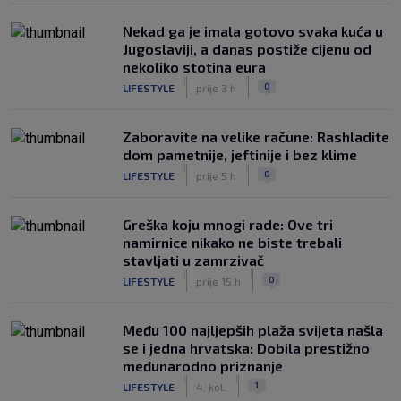
Nekad ga je imala gotovo svaka kuća u
Jugoslaviji, a danas postiže cijenu od
nekoliko stotina eura
|
|
0
LIFESTYLE
prije 3 h
Zaboravite na velike račune: Rashladite
dom pametnije, jeftinije i bez klime
|
|
0
LIFESTYLE
prije 5 h
Greška koju mnogi rade: Ove tri
namirnice nikako ne biste trebali
stavljati u zamrzivač
|
|
0
LIFESTYLE
prije 15 h
Među 100 najljepših plaža svijeta našla
se i jedna hrvatska: Dobila prestižno
međunarodno priznanje
|
|
1
LIFESTYLE
4. kol.