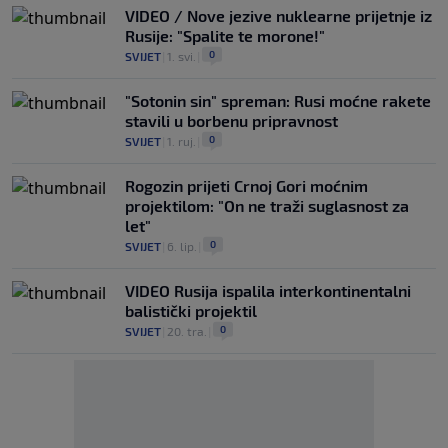
VIDEO / Nove jezive nuklearne prijetnje iz
Rusije: "Spalite te morone!"
0
SVIJET
|
1. svi.
|
"Sotonin sin" spreman: Rusi moćne rakete
stavili u borbenu pripravnost
0
SVIJET
|
1. ruj.
|
Rogozin prijeti Crnoj Gori moćnim
projektilom: "On ne traži suglasnost za
let"
0
SVIJET
|
6. lip.
|
VIDEO Rusija ispalila interkontinentalni
balistički projektil
0
SVIJET
|
20. tra.
|