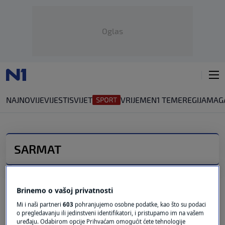
Oglas
NAJNOVIJE
VIJESTI
SVIJET
VRIJEME
N1 TEME
REGIJA
MAG
SARMAT
PRIJETNJA
Jeziva poruka iz Moskve: "Ohladit ćemo
usijane glave Zapada”
Brinemo o vašoj privatnosti
4
SVIJET
|
26. svi.
|
Mi i naši partneri
603
pohranjujemo osobne podatke, kao što su podaci
o pregledavanju ili jedinstveni identifikatori, i pristupamo im na vašem
"SARMAT"
uređaju. Odabirom opcije Prihvaćam omogućit ćete tehnologije