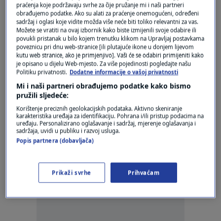
VIDEO / Putin kaže da je nova ruska
praćenja koje podržavaju svrhe za čije pružanje mi i naši partneri
balistička raketa "najmoćnija na svijetu"
obrađujemo podatke. Ako su alati za praćenje onemogućeni, određeni
sadržaj i oglasi koje vidite možda više neće biti toliko relevantni za vas.
0
SVIJET
|
13. svi.
|
Možete se vratiti na ovaj izbornik kako biste izmijenili svoje odabire ili
povukli pristanak u bilo kojem trenutku klikom na Upravljaj postavkama
DOMET 35 000 KM
poveznicu pri dnu web-stranice [ili plutajuće ikone u donjem lijevom
Putin: Rasporedit ćemo najmoćniji
kutu web stranice, ako je primjenjivo]. Vaši će se odabiri primijeniti kako
strateški nuklearni projektil Sarmat do
je opisano u dijelu Web-mjesto. Za više pojedinosti pogledajte našu
Politiku privatnosti.
Dodatne informacije o vašoj privatnosti
kraja godine
3
SVIJET
|
12. svi.
|
Mi i naši partneri obrađujemo podatke kako bismo
pružili sljedeće:
Korištenje preciznih geolokacijskih podataka. Aktivno skeniranje
karakteristika uređaja za identifikaciju. Pohrana i/ili pristup podacima na
uređaju. Personalizirano oglašavanje i sadržaj, mjerenje oglašavanja i
sadržaja, uvidi u publiku i razvoj usluga.
Popis partnera (dobavljača)
Oglas
Prikaži svrhe
Prihvaćam