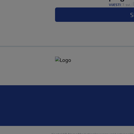
VIJESTI
|
7. svi.
|
S