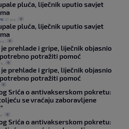
upale pluća, liječnik uputio savjet
ima
0
VO
|
27. pro.
|
upale pluća, liječnik uputio savjet
ima
0
pro.
|
je prehlade i gripe, liječnik objasnio
 potrebno potražiti pomoć
0
ro.
|
je prehlade i gripe, liječnik objasnio
 potrebno potražiti pomoć
0
|
g Srića o antivakserskom pokretu:
stoljeću se vraćaju zaboravljene
”
0
tu.
|
g Srića o antivakserskom pokretu: