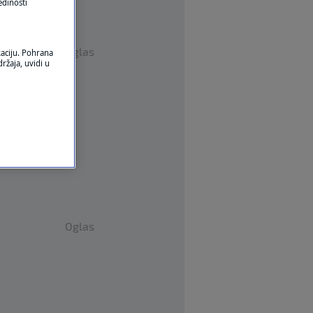
edinosti
Oglas
kaciju. Pohrana
ržaja, uvidi u
Oglas