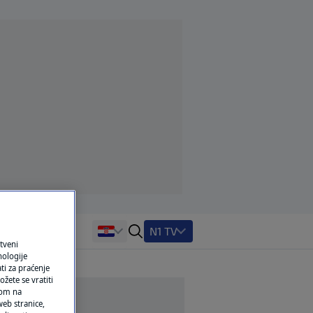
N1 TV
tveni
nologije
ti za praćenje
žete se vratiti
ikom na
eb stranice,