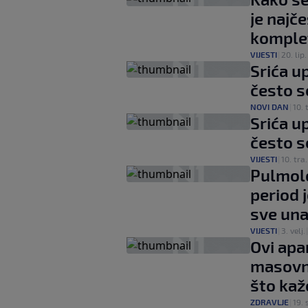
je najč
komple
VIJESTI
|
20. lip.
Srića u
često s
NOVI DAN
|
10. 
Srića u
često s
VIJESTI
|
10. tra.
Pulmolo
period 
sve una
VIJESTI
|
3. velj.
Ovi apar
masovno
što kaže
ZDRAVLJE
|
19. s