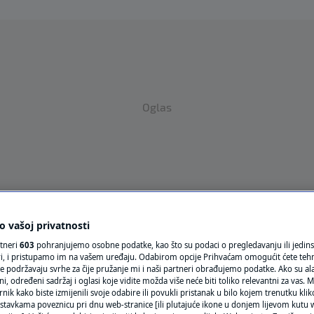
Oglas
 vašoj privatnosti
VRIJEME
rtneri
603
pohranjujemo osobne podatke, kao što su podaci o pregledavanju ili jedins
N1 TEME
ori, i pristupamo im na vašem uređaju. Odabirom opcije Prihvaćam omogućit ćete teh
e podržavaju svrhe za čije pružanje mi i naši partneri obrađujemo podatke. Ako su ala
 određeni sadržaj i oglasi koje vidite možda više neće biti toliko relevantni za vas. Mo
REGIJA
rnik kako biste izmijenili svoje odabire ili povukli pristanak u bilo kojem trenutku kl
stavkama poveznicu pri dnu web-stranice [ili plutajuće ikone u donjem lijevom kutu w