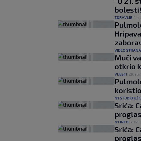
"U 21. 
bolesti!
ZDRAVLJE
|
1. s
Pulmolo
Hripavac
zaborav
VIDEO STRANA
Muči va
otkrio k
VIJESTI
|
29. ruj.
Pulmolo
koristi
N1 STUDIO UŽI
Srića: C
proglas
N1 INFO
|
7. svi.
Srića: C
proglas