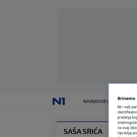
Brinemo o
NAJNOVIJE
VIJESTI
SVIJET
Mi i naši pa
identifikat
praćenja koj
onemogućeni,
na ovaj izbo
SAŠA SRIĆA
Upravljaj po