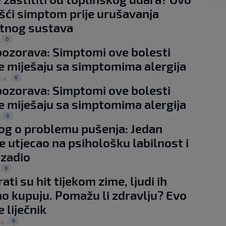
ešći simptom prije urušavanja
tnog sustava
0
|
pozorava: Simptomi ove bolesti
e miješaju sa simptomima alergija
0
tra.
|
pozorava: Simptomi ove bolesti
e miješaju sa simptomima alergija
0
|
g o problemu pušenja: Jedan
je utjecao na psihološku labilnost i
zadio
0
|
ati su hit tijekom zime, ljudi ih
 kupuju. Pomažu li zdravlju? Evo
 liječnik
0
ij.
|