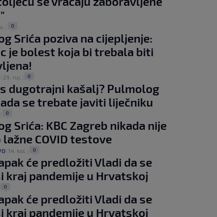
stoljeću se vraćaju zaboravljene
"
0
tu.
|
g Srića poziva na cijepljenje:
 je bolest koja bi trebala biti
ljena!
0
|
29. ruj.
|
s dugotrajni kašalj? Pulmolog
ada se trebate javiti liječniku
0
|
g Srića: KBC Zagreb nikada nije
o lažne COVID testove
0
VO
|
14. kol.
|
apak će predložiti Vladi da se
i kraj pandemije u Hrvatskoj
0
|
apak će predložiti Vladi da se
i kraj pandemije u Hrvatskoj