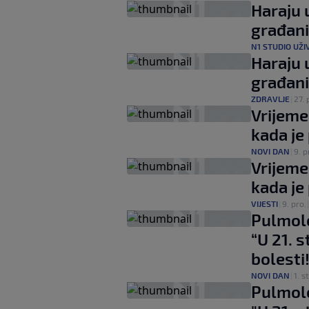
Haraju 
građan
N1 STUDIO UŽI
Haraju 
građan
ZDRAVLJE
|
27. 
Vrijeme 
kada je
NOVI DAN
|
9. p
Vrijeme 
kada je
VIJESTI
|
9. pro.
Pulmolo
“U 21. 
bolesti!
NOVI DAN
|
1. s
Pulmolo