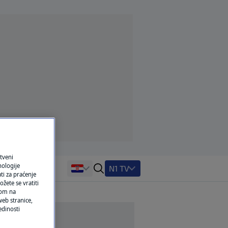
tveni
nologije
N1 TV
ti za praćenje
žete se vratiti
ikom na
eb stranice,
edinosti