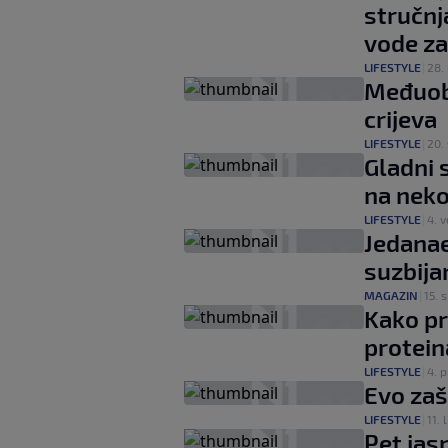
stručnja
vode za
LIFESTYLE
|
28. 
Međuobr
crijeva
LIFESTYLE
|
20. 
Gladni 
na neko
LIFESTYLE
|
4. v
Jedanae
suzbija
MAGAZIN
|
15. si
Kako pr
protein
LIFESTYLE
|
4. p
Evo zaš
LIFESTYLE
|
11. l
Pet jas