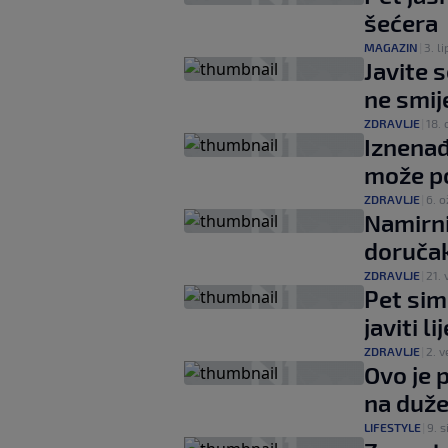
šećera
MAGAZIN
|
3. li
Javite 
ne smij
ZDRAVLJE
|
18. 
Iznenađ
može po
ZDRAVLJE
|
6. o
Namirni
doručak
ZDRAVLJE
|
21. 
Pet sim
javiti l
ZDRAVLJE
|
2. ve
Ovo je 
na duže
LIFESTYLE
|
9. si