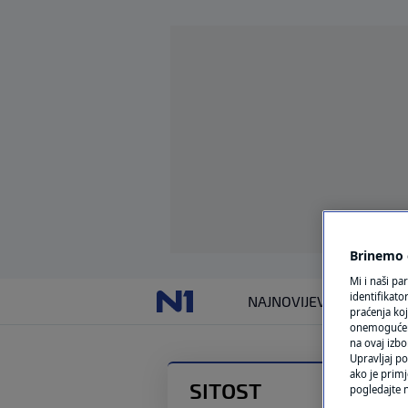
Brinemo o
Mi i naši pa
identifikat
NAJNOVIJE
VIJESTI
SVIJET
praćenja koj
onemogućeni,
na ovaj izbo
Upravljaj po
ako je primj
SITOST
pogledajte n