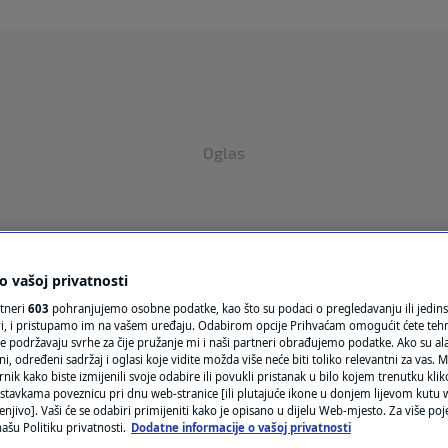
Oglas
 vašoj privatnosti
rtneri
603
pohranjujemo osobne podatke, kao što su podaci o pregledavanju ili jedins
ori, i pristupamo im na vašem uređaju. Odabirom opcije Prihvaćam omogućit ćete teh
VRIJEME
e podržavaju svrhe za čije pružanje mi i naši partneri obrađujemo podatke. Ako su ala
 određeni sadržaj i oglasi koje vidite možda više neće biti toliko relevantni za vas. Mo
N1 TEME
rnik kako biste izmijenili svoje odabire ili povukli pristanak u bilo kojem trenutku kl
stavkama poveznicu pri dnu web-stranice [ili plutajuće ikone u donjem lijevom kutu w
REGIJA
enjivo]. Vaši će se odabiri primijeniti kako je opisano u dijelu Web-mjesto. Za više poj
ašu Politiku privatnosti.
Dodatne informacije o vašoj privatnosti