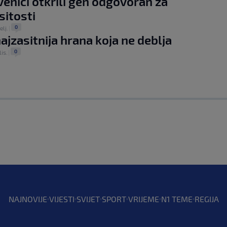
enici otkrili gen odgovoran za
sitosti
0
elj.
|
najzasitnija hrana koja ne deblja
0
lis.
|
NAJNOVIJE
VIJESTI
SVIJET
SPORT
VRIJEME
N1 TEME
REGIJA