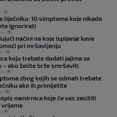
0
p.
|
se liječniku: 10 simptoma koje nikada
ete ignorirati
0
ožu.
|
ujući načini na koje ispijanje kave
moći pri mršavljenju
0
žu.
|
ca koju trebate dodati jajima za
 – ako želite brže smršaviti
0
velj.
|
ptoma zbog kojih se odmah trebate
iječniku ako ih primijetite
0
lj.
|
popis namirnica koje će vas zasititi
 vrijeme
0
j.
|