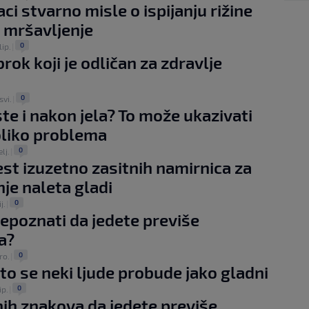
ci stvarno misle o ispijanju rižine
 mršavljenje
0
lip.
|
ok koji je odličan za zdravlje
0
svi.
|
ste i nakon jela? To može ukazivati
liko problema
0
elj.
|
st izuzetno zasitnih namirnica za
nje naleta gladi
0
j.
|
epoznati da jedete previše
a?
0
ro.
|
to se neki ljude probude jako gladni
0
ip.
|
nih znakova da jedete previše