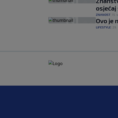
Znanstv
osjećaj 
ZNANOST
|
15. v
Ovo je 
LIFESTYLE
|
29. 