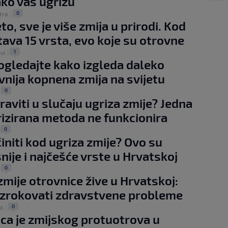
ako vas ugrizu
0
tra.
|
eto, sve je više zmija u prirodi. Kod
tava 15 vrsta, evo koje su otrovne
1
vi.
|
gledajte kako izgleda daleko
vnija kopnena zmija na svijetu
0
|
raviti u slučaju ugriza zmije? Jedna
izirana metoda ne funkcionira
0
|
činiti kod ugriza zmije? Ovo su
nije i najčešće vrste u Hrvatskoj
0
|
 zmije otrovnice žive u Hrvatskoj:
zrokovati zdravstvene probleme
0
ol.
|
ca je zmijskog protuotrova u