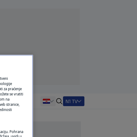
tveni
nologije
ti za praćenje
žete se vratiti
ikom na
N1 TV
eb stranice,
edinosti
kaciju. Pohrana
ržaja, uvidi u