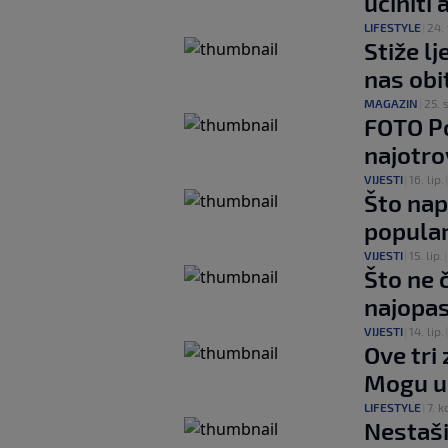
učiniti 
LIFESTYLE
|
24. 
Stiže lj
nas obi
MAGAZIN
|
25. s
FOTO Po
najotro
VIJESTI
|
16. lip.
Što nap
popular
VIJESTI
|
15. lip.
Što ne 
najopas
VIJESTI
|
14. lip.
Ove tri
Mogu u
LIFESTYLE
|
7. k
Nestaši