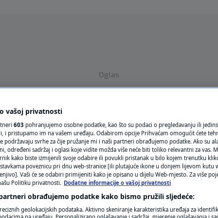
Oglas
 vašoj privatnosti
rtneri
603
pohranjujemo osobne podatke, kao što su podaci o pregledavanju ili jedins
ori, i pristupamo im na vašem uređaju. Odabirom opcije Prihvaćam omogućit ćete teh
e podržavaju svrhe za čije pružanje mi i naši partneri obrađujemo podatke. Ako su ala
 određeni sadržaj i oglasi koje vidite možda više neće biti toliko relevantni za vas. Mo
rnik kako biste izmijenili svoje odabire ili povukli pristanak u bilo kojem trenutku kl
VRIJEME
stavkama poveznicu pri dnu web-stranice [ili plutajuće ikone u donjem lijevom kutu w
enjivo]. Vaši će se odabiri primijeniti kako je opisano u dijelu Web-mjesto. Za više poj
N1 TEME
ašu Politiku privatnosti.
Dodatne informacije o vašoj privatnosti
 partneri obrađujemo podatke kako bismo pružili sljedeće:
REGIJA
reciznih geolokacijskih podataka. Aktivno skeniranje karakteristika uređaja za identifi
p podacima na uređaju. Personalizirano oglašavanje i sadržaj, mjerenje oglašavanja i sad