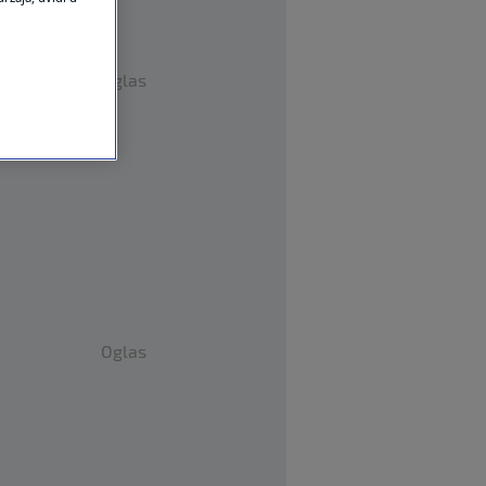
Oglas
Oglas