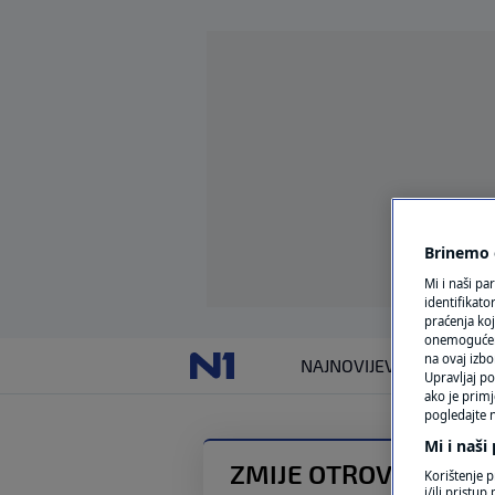
Brinemo o
Mi i naši pa
identifikat
praćenja koj
onemogućeni,
na ovaj izbo
NAJNOVIJE
VIJESTI
SVIJET
Upravljaj po
ako je primj
pogledajte n
Mi i naši
ZMIJE OTROVNICE
Korištenje p
i/ili pristu