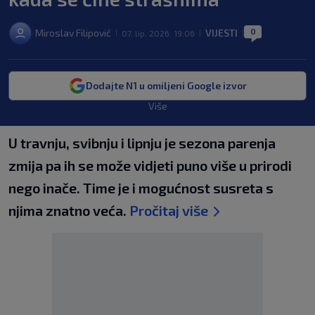
0
Miroslav Filipović
VIJESTI
07. lip. 2026. 19:06
|
|
|
Dodajte N1 u omiljeni Google izvor
Više
U travnju, svibnju i lipnju je sezona parenja
zmija pa ih se može vidjeti puno više u prirodi
nego inače. Time je i mogućnost susreta s
njima znatno veća.
Pročitaj više