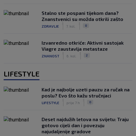
Stalno ste pospani tijekom dana?
Znanstvenici su možda otkrili zašto
|
|
0
ZDRAVLJE
7. kol.
Izvanredno otkriće: Aktivni sastojak
Viagre zaustavlja metastaze
|
|
2
ZNANOST
6. kol.
LIFESTYLE
Kad je najbolje uzeti pauzu za ručak na
poslu? Evo što kažu stručnjaci
|
|
0
LIFESTYLE
prije 7 h
Deset najdužih letova na svijetu: Traju
gotovo cijeli dan i povezuju
najudaljenije gradove
|
|