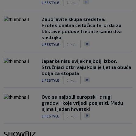
0
LIFESTYLE
7. kol.
Zaboravite skupa sredstva:
Profesionalna čistačica tvrdi da za
blistave podove trebate samo dva
sastojka
|
|
0
LIFESTYLE
6. kol.
Japanke nisu uvijek najbolji izbor:
Stručnjaci otkrivaju koja je ljetna obuća
bolja za stopala
|
|
0
LIFESTYLE
6. kol.
Ovo su najbolji europski "drugi
gradovi" koje vrijedi posjetiti. Među
njima i jedan hrvatski
|
|
0
LIFESTYLE
6. kol.
SHOWBIZ