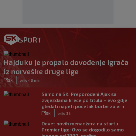
SPORT
Hajduku je propalo dovođenje igrača
iz norveške druge lige
|
SK
prije 48 min
Samo na SK: Preporođeni Ajax sa
zvijezdama kreće po titulu – evo gdje
gledati napeti početak borbe za vrh
|
SK
prije 3 h
Devet novih menadžera na startu
Premier lige: Ovo se dogodilo samo
jednom od 1889. godine