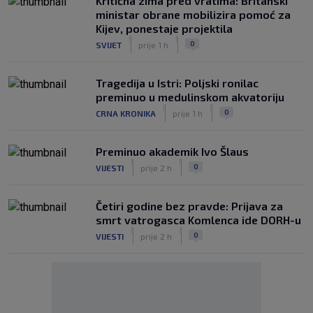
Kritična zima pred vratima: Britanski
ministar obrane mobilizira pomoć za
Kijev, ponestaje projektila
|
|
0
SVIJET
prije 1 h
Tragedija u Istri: Poljski ronilac
preminuo u medulinskom akvatoriju
|
|
0
CRNA KRONIKA
prije 1 h
Preminuo akademik Ivo Šlaus
|
|
0
VIJESTI
prije 2 h
Četiri godine bez pravde: Prijava za
smrt vatrogasca Komlenca ide DORH-u
|
|
0
VIJESTI
prije 2 h