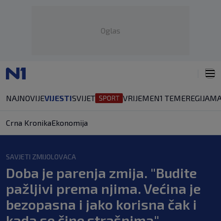
Oglas
NAJNOVIJE
VIJESTI
SVIJET
VRIJEME
N1 TEME
REGIJA
MA
Crna Kronika
Ekonomija
SAVJETI ZMIJOLOVACA
Doba je parenja zmija. "Budite
pažljivi prema njima. Većina je
bezopasna i jako korisna čak i
kada se čine strašnima"