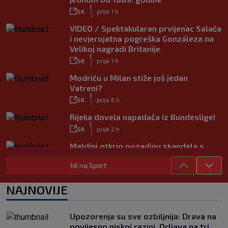
|
SK
prije 1 h
VIDEO / Spektakularan prvijenac Salača
i nevjerojatna pogreška Gonzáleza na
Velikoj nagradi Britanije
|
SK
prije 1 h
Modriću u Milan stiže još jedan
Vatreni?
|
SK
prije 6 h
Rijeka dovela napadača iz Bundeslige!
|
SK
prije 2 h
Maldini otkrio pozadinu skandala s
Pirlom: ‘Povjerenje više ne postoji’
Idi na Sport
|
SK
prije 3 h
Mourinho naljutio naše susjede
NAJNOVIJE
ponižavajućim komentarom
|
SK
prije 6 h
Upozorenja su sve ozbiljnija: Drava na
Osijek se preporodio, Špehar poručuje:
povijesno niskoj razini, Orljava na tri