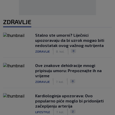
ZDRAVLJE
Stalno ste umorni? Liječnici
upozoravaju da bi uzrok mogao biti
nedostatak ovog važnog nutrijenta
|
|
0
ZDRAVLJE
8. kol.
Ove znakove dehidracije mnogi
pripisuju umoru: Prepoznajte ih na
vrijeme
|
|
0
ZDRAVLJE
7. kol.
Kardiologinja upozorava: Ovo
popularno piće moglo bi pridonijeti
začepljenju arterija
|
|
2
LIFESTYLE
7. kol.