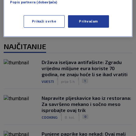
Popis partnera (dobavljača)
Prikaži svrhe
Prihvaćam
NAJČITANIJE
Država iseljava antifašiste: Zgradu
vrijednu milijune eura koriste 70
godina, ne znaju hoće li se ikad vratiti
|
|
1
VIJESTI
prije 5 h
Napravite pljeskavice kao iz restorana:
Za savršeno mekano i sočno meso
isprobajte ovaj trik
|
|
0
COOKING
8. kol.
Punjene paprike kao nekad: Ovaj mali