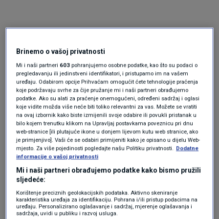
Brinemo o vašoj privatnosti
Mi i naši partneri
603
pohranjujemo osobne podatke, kao što su podaci o
pregledavanju ili jedinstveni identifikatori, i pristupamo im na vašem
uređaju. Odabirom opcije Prihvaćam omogućit ćete tehnologije praćenja
koje podržavaju svrhe za čije pružanje mi i naši partneri obrađujemo
Oglas
podatke. Ako su alati za praćenje onemogućeni, određeni sadržaj i oglasi
koje vidite možda više neće biti toliko relevantni za vas. Možete se vratiti
na ovaj izbornik kako biste izmijenili svoje odabire ili povukli pristanak u
bilo kojem trenutku klikom na Upravljaj postavkama poveznicu pri dnu
web-stranice [ili plutajuće ikone u donjem lijevom kutu web stranice, ako
je primjenjivo]. Vaši će se odabiri primijeniti kako je opisano u dijelu Web-
mjesto. Za više pojedinosti pogledajte našu Politiku privatnosti.
Dodatne
informacije o vašoj privatnosti
Mi i naši partneri obrađujemo podatke kako bismo pružili
sljedeće:
Korištenje preciznih geolokacijskih podataka. Aktivno skeniranje
karakteristika uređaja za identifikaciju. Pohrana i/ili pristup podacima na
uređaju. Personalizirano oglašavanje i sadržaj, mjerenje oglašavanja i
sadržaja, uvidi u publiku i razvoj usluga.
Oglas