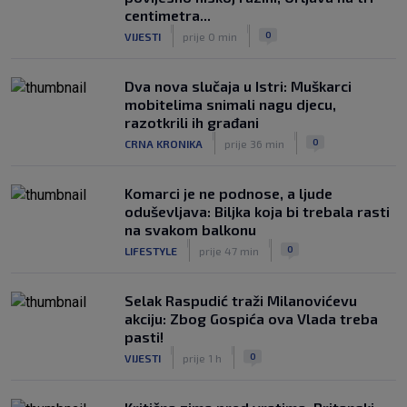
‘Mogu se nadati Europi’
centimetra...
|
|
|
SK
prije 4 h
0
VIJESTI
prije 0 min
Dva nova slučaja u Istri: Muškarci
mobitelima snimali nagu djecu,
razotkrili ih građani
|
|
0
CRNA KRONIKA
prije 36 min
Komarci je ne podnose, a ljude
oduševljava: Biljka koja bi trebala rasti
na svakom balkonu
|
|
0
LIFESTYLE
prije 47 min
Selak Raspudić traži Milanovićevu
akciju: Zbog Gospića ova Vlada treba
pasti!
|
|
0
VIJESTI
prije 1 h