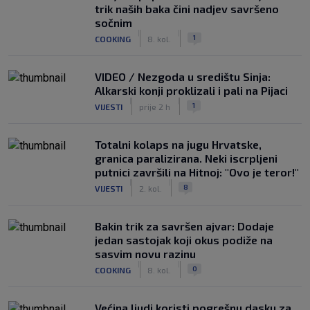
trik naših baka čini nadjev savršeno
sočnim
|
|
1
COOKING
8. kol.
VIDEO / Nezgoda u središtu Sinja:
Alkarski konji proklizali i pali na Pijaci
|
|
1
VIJESTI
prije 2 h
Totalni kolaps na jugu Hrvatske,
granica paralizirana. Neki iscrpljeni
putnici završili na Hitnoj: "Ovo je teror!"
|
|
8
VIJESTI
2. kol.
Bakin trik za savršen ajvar: Dodaje
jedan sastojak koji okus podiže na
sasvim novu razinu
|
|
0
COOKING
8. kol.
Većina ljudi koristi pogrešnu dasku za