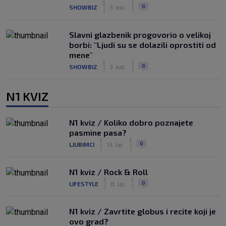
|
|
0
SHOWBIZ
3. kol.
Slavni glazbenik progovorio o velikoj
borbi: "Ljudi su se dolazili oprostiti od
mene"
|
|
0
SHOWBIZ
3. kol.
N1 KVIZ
N1 kviz / Koliko dobro poznajete
pasmine pasa?
|
|
0
LJUBIMCI
13. lip.
N1 kviz / Rock & Roll
|
|
0
LIFESTYLE
8. lip.
N1 kviz / Zavrtite globus i recite koji je
ovo grad?