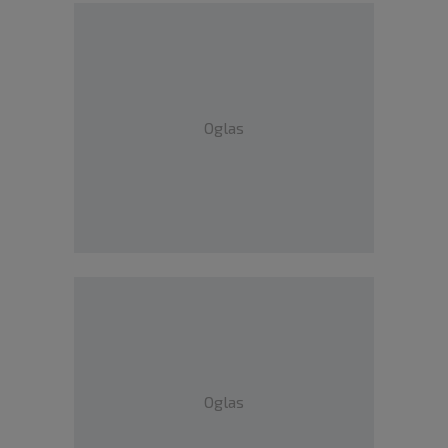
Oglas
Oglas