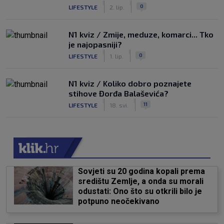
|
|
0
LIFESTYLE
2. lip.
N1 kviz / Zmije, meduze, komarci... Tko
je najopasniji?
|
|
0
LIFESTYLE
1. lip.
N1 kviz / Koliko dobro poznajete
stihove Đorđa Balaševića?
|
|
11
LIFESTYLE
18. svi.
Sovjeti su 20 godina kopali prema
središtu Zemlje, a onda su morali
odustati: Ono što su otkrili bilo je
potpuno neočekivano