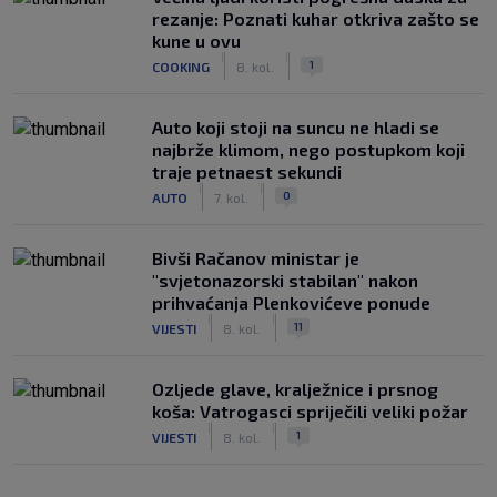
rezanje: Poznati kuhar otkriva zašto se
kune u ovu
|
|
1
COOKING
8. kol.
Auto koji stoji na suncu ne hladi se
najbrže klimom, nego postupkom koji
traje petnaest sekundi
|
|
0
AUTO
7. kol.
Bivši Račanov ministar je
"svjetonazorski stabilan" nakon
prihvaćanja Plenkovićeve ponude
|
|
11
VIJESTI
8. kol.
Ozljede glave, kralježnice i prsnog
koša: Vatrogasci spriječili veliki požar
|
|
1
VIJESTI
8. kol.