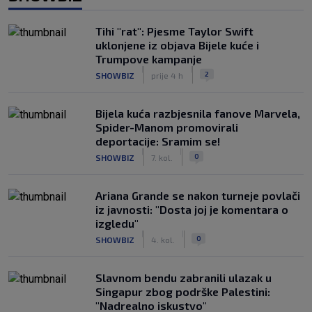
Tihi "rat": Pjesme Taylor Swift
uklonjene iz objava Bijele kuće i
Trumpove kampanje
|
|
2
SHOWBIZ
prije 4 h
Bijela kuća razbjesnila fanove Marvela,
Spider-Manom promovirali
deportacije: Sramim se!
|
|
0
SHOWBIZ
7. kol.
Ariana Grande se nakon turneje povlači
iz javnosti: "Dosta joj je komentara o
izgledu"
|
|
0
SHOWBIZ
4. kol.
Slavnom bendu zabranili ulazak u
Singapur zbog podrške Palestini:
"Nadrealno iskustvo"