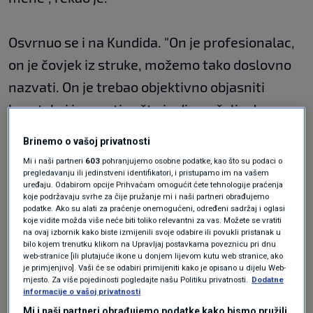
Osvrnuo se i na Kundida. "On je profesionalac,
on je čovjek iz struke, možemo tako doslovno
nazvati. On je trebao objektivno objasniti
hrvatskoj javnosti zašto i gdje se šalju dva
časnika za logistiku u Wiesbaden. Ali je
Brinemo o vašoj privatnosti
pokazao kičmu, za razliku od nekih drugih
Mi i naši partneri
603
pohranjujemo osobne podatke, kao što su podaci o
pregledavanju ili jedinstveni identifikatori, i pristupamo im na vašem
načelnika Glavnog stožera, i rekao je da će reći
uređaju. Odabirom opcije Prihvaćam omogućit ćete tehnologije praćenja
ono što je i kako je", naveo je.
koje podržavaju svrhe za čije pružanje mi i naši partneri obrađujemo
podatke. Ako su alati za praćenje onemogućeni, određeni sadržaj i oglasi
koje vidite možda više neće biti toliko relevantni za vas. Možete se vratiti
na ovaj izbornik kako biste izmijenili svoje odabire ili povukli pristanak u
"Kada je to saznao predsjednik Milanović, onda
bilo kojem trenutku klikom na Upravljaj postavkama poveznicu pri dnu
web-stranice [ili plutajuće ikone u donjem lijevom kutu web stranice, ako
mu je onemogućio dolazak, izdajući mu
je primjenjivo]. Vaši će se odabiri primijeniti kako je opisano u dijelu Web-
mjesto. Za više pojedinosti pogledajte našu Politiku privatnosti.
Dodatne
naredbu da u 12:30 mora biti kod njega u uredu",
informacije o vašoj privatnosti
dodao je.
Mi i naši partneri obrađujemo podatke kako bismo pružili