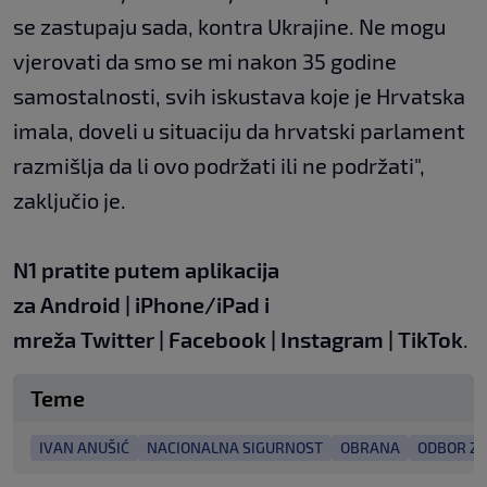
se zastupaju sada, kontra Ukrajine. Ne mogu
vjerovati da smo se mi nakon 35 godine
samostalnosti, svih iskustava koje je Hrvatska
imala, doveli u situaciju da hrvatski parlament
razmišlja da li ovo podržati ili ne podržati",
zaključio je.
N1 pratite putem aplikacija
za
Android
|
iPhone/iPad
i
mreža
Twitter
|
Facebook
|
Instagram
|
TikTok
.
Teme
IVAN ANUŠIĆ
NACIONALNA SIGURNOST
OBRANA
ODBOR Z