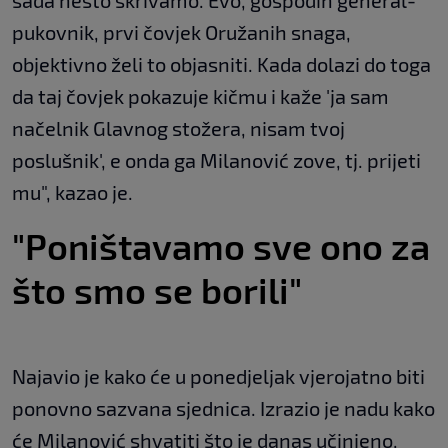
sada nešto skrivamo. Evo, gospodin general-
pukovnik, prvi čovjek Oružanih snaga,
objektivno želi to objasniti. Kada dolazi do toga
da taj čovjek pokazuje kičmu i kaže 'ja sam
načelnik Glavnog stožera, nisam tvoj
poslušnik', e onda ga Milanović zove, tj. prijeti
mu", kazao je.
"Poništavamo sve ono za
što smo se borili"
Najavio je kako će u ponedjeljak vjerojatno biti
ponovno sazvana sjednica. Izrazio je nadu kako
će Milanović shvatiti što je danas učinjeno,