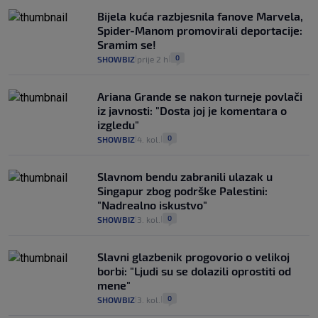
Bijela kuća razbjesnila fanove Marvela,
Spider-Manom promovirali deportacije:
Sramim se!
0
SHOWBIZ
prije 2 h
|
|
Ariana Grande se nakon turneje povlači
iz javnosti: "Dosta joj je komentara o
izgledu"
0
SHOWBIZ
4. kol.
|
|
Slavnom bendu zabranili ulazak u
Singapur zbog podrške Palestini:
"Nadrealno iskustvo"
0
SHOWBIZ
3. kol.
|
|
Slavni glazbenik progovorio o velikoj
borbi: "Ljudi su se dolazili oprostiti od
mene"
0
SHOWBIZ
3. kol.
|
|