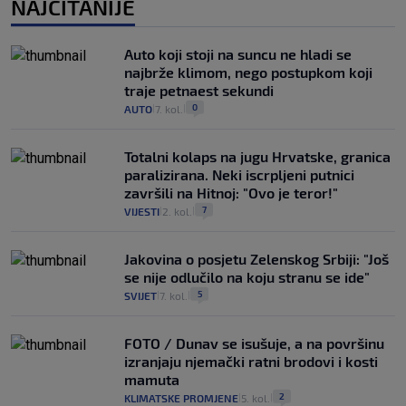
NAJČITANIJE
Auto koji stoji na suncu ne hladi se
najbrže klimom, nego postupkom koji
traje petnaest sekundi
0
AUTO
7. kol.
|
|
Totalni kolaps na jugu Hrvatske, granica
paralizirana. Neki iscrpljeni putnici
završili na Hitnoj: "Ovo je teror!"
7
VIJESTI
2. kol.
|
|
Jakovina o posjetu Zelenskog Srbiji: "Još
se nije odlučilo na koju stranu se ide"
5
SVIJET
7. kol.
|
|
FOTO / Dunav se isušuje, a na površinu
izranjaju njemački ratni brodovi i kosti
mamuta
2
KLIMATSKE PROMJENE
5. kol.
|
|