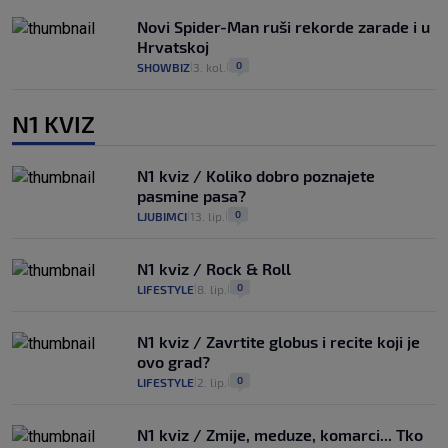
Novi Spider-Man ruši rekorde zarade i u
Hrvatskoj
0
SHOWBIZ
3. kol.
|
|
N1 KVIZ
N1 kviz / Koliko dobro poznajete
pasmine pasa?
0
LJUBIMCI
13. lip.
|
|
N1 kviz / Rock & Roll
0
LIFESTYLE
8. lip.
|
|
N1 kviz / Zavrtite globus i recite koji je
ovo grad?
0
LIFESTYLE
2. lip.
|
|
N1 kviz / Zmije, meduze, komarci... Tko