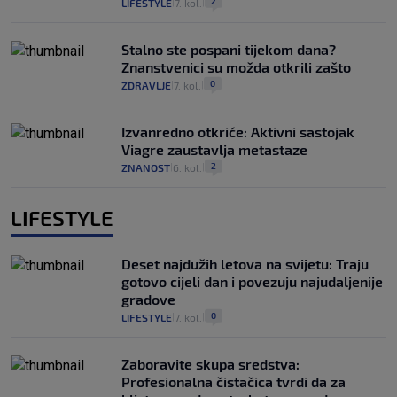
2
LIFESTYLE
7. kol.
|
|
Stalno ste pospani tijekom dana?
Znanstvenici su možda otkrili zašto
0
ZDRAVLJE
7. kol.
|
|
Izvanredno otkriće: Aktivni sastojak
Viagre zaustavlja metastaze
2
ZNANOST
6. kol.
|
|
LIFESTYLE
Deset najdužih letova na svijetu: Traju
gotovo cijeli dan i povezuju najudaljenije
gradove
0
LIFESTYLE
7. kol.
|
|
Zaboravite skupa sredstva:
Profesionalna čistačica tvrdi da za