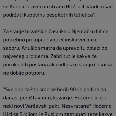
se Kundid stavio na stranu HDZ-a ili vlade i išao
podržati kupovinu bespilotnih letjelica".
Za slanje hrvatskih časnika u Njemačku bit će
potrebno prikupiti dvotrećinsku većinu u
saboru. Anušić smatra da upravo tu dolazi do
najvećeg problema. Zabrinut je kakva će
poruka biti poslana ako odluka o slanju časnika
ne dobije potporu.
"Sve ono za što smo se borili 90-ih godina do
danas, poništavamo, kazao je. Hoćemo li ići u
neki novi Varšavski pakt, Nesvrstane? Hoćemo
li ići sa Srbijom i s Rusijom zastupati teze kakve