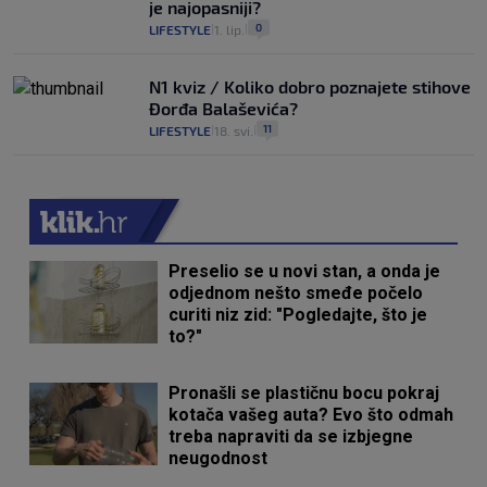
je najopasniji?
0
LIFESTYLE
1. lip.
|
|
N1 kviz / Koliko dobro poznajete stihove
Đorđa Balaševića?
11
LIFESTYLE
18. svi.
|
|
Preselio se u novi stan, a onda je
odjednom nešto smeđe počelo
curiti niz zid: "Pogledajte, što je
to?"
Pronašli se plastičnu bocu pokraj
kotača vašeg auta? Evo što odmah
treba napraviti da se izbjegne
neugodnost