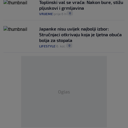
Toplinski val se vraća: Nakon bure, stižu
pljuskovi i grmljavina
0
VRIJEME
prije 6 h
|
|
Japanke nisu uvijek najbolji izbor:
Stručnjaci otkrivaju koja je ljetna obuća
bolja za stopala
0
LIFESTYLE
6. kol.
|
|
Oglas