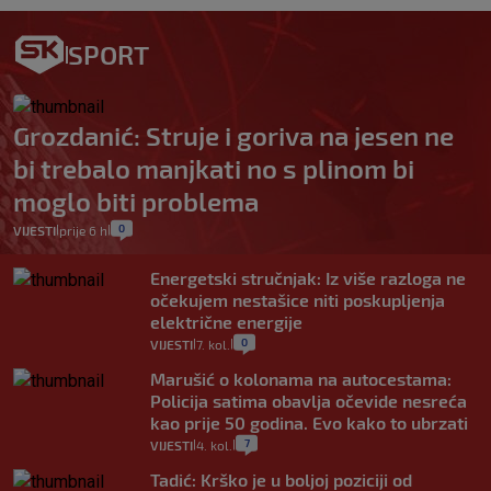
SPORT
Grozdanić: Struje i goriva na jesen ne
bi trebalo manjkati no s plinom bi
moglo biti problema
0
VIJESTI
prije 6 h
|
|
Energetski stručnjak: Iz više razloga ne
očekujem nestašice niti poskupljenja
električne energije
0
VIJESTI
7. kol.
|
|
Marušić o kolonama na autocestama:
Policija satima obavlja očevide nesreća
kao prije 50 godina. Evo kako to ubrzati
7
VIJESTI
4. kol.
|
|
Tadić: Krško je u boljoj poziciji od