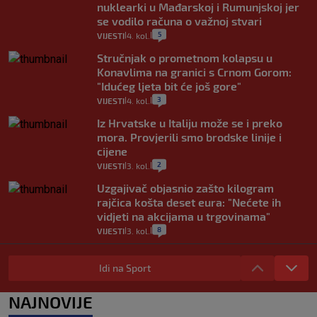
nuklearki u Mađarskoj i Rumunjskoj jer
se vodilo računa o važnoj stvari
5
VIJESTI
4. kol.
|
|
Stručnjak o prometnom kolapsu u
Konavlima na granici s Crnom Gorom:
"Idućeg ljeta bit će još gore"
3
VIJESTI
4. kol.
|
|
Iz Hrvatske u Italiju može se i preko
mora. Provjerili smo brodske linije i
cijene
2
VIJESTI
3. kol.
|
|
Uzgajivač objasnio zašto kilogram
rajčica košta deset eura: "Nećete ih
vidjeti na akcijama u trgovinama"
8
VIJESTI
3. kol.
|
|
Selidba je jedno od stresnijih iskustava.
Evo aktualnih cijena i nekoliko savjeta
Idi na Sport
da prođe što lakše i jeftinije
0
VIJESTI
2. kol.
NAJNOVIJE
|
|