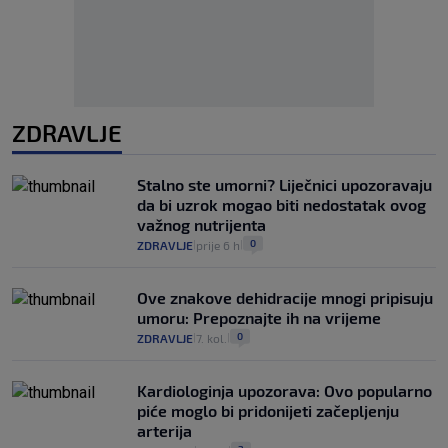
ZDRAVLJE
Stalno ste umorni? Liječnici upozoravaju
da bi uzrok mogao biti nedostatak ovog
važnog nutrijenta
0
ZDRAVLJE
prije 6 h
|
|
Ove znakove dehidracije mnogi pripisuju
umoru: Prepoznajte ih na vrijeme
0
ZDRAVLJE
7. kol.
|
|
Kardiologinja upozorava: Ovo popularno
piće moglo bi pridonijeti začepljenju
arterija