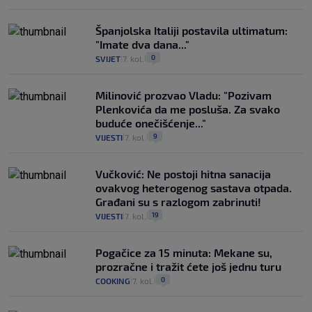
Španjolska Italiji postavila ultimatum:
"Imate dva dana..."
0
SVIJET
7. kol.
|
|
Milinović prozvao Vladu: "Pozivam
Plenkovića da me posluša. Za svako
buduće onečišćenje..."
9
VIJESTI
7. kol.
|
|
Vučković: Ne postoji hitna sanacija
ovakvog heterogenog sastava otpada.
Građani su s razlogom zabrinuti!
19
VIJESTI
7. kol.
|
|
Pogačice za 15 minuta: Mekane su,
prozračne i tražit ćete još jednu turu
0
COOKING
7. kol.
|
|