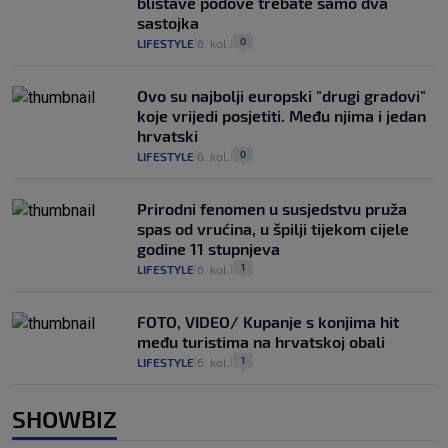
blistave podove trebate samo dva
sastojka
0
LIFESTYLE
6. kol.
|
|
Ovo su najbolji europski "drugi gradovi"
koje vrijedi posjetiti. Među njima i jedan
hrvatski
0
LIFESTYLE
6. kol.
|
|
Prirodni fenomen u susjedstvu pruža
spas od vrućina, u špilji tijekom cijele
godine 11 stupnjeva
1
LIFESTYLE
6. kol.
|
|
FOTO, VIDEO/ Kupanje s konjima hit
među turistima na hrvatskoj obali
1
LIFESTYLE
6. kol.
|
|
SHOWBIZ