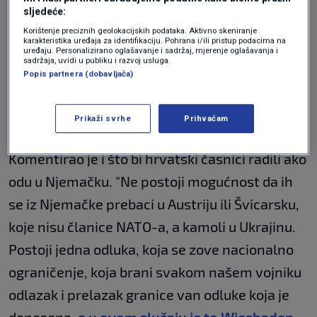
sljedeće:
Što je s časnicima?
Korištenje preciznih geolokacijskih podataka. Aktivno skeniranje
karakteristika uređaja za identifikaciju. Pohrana i/ili pristup podacima na
uređaju. Personalizirano oglašavanje i sadržaj, mjerenje oglašavanja i
"Postoji nacionalno
sadržaja, uvidi u publiku i razvoj usluga.
Popis partnera (dobavljača)
ograničenje"
Prikaži svrhe
Prihvaćam
Komentirao je i što bi hrvatski časnici radili ako
odu u Njemačku. "Ne postoji mogućnost da ih
se iz Njemačke prebaci u Austriju ili Švicarsku,
koje nisu članice NATO-a, a kamoli u Ukrajinu.
Postoji jedna odluka, koja se zove nacionalno
ograničenje, koja brani svakom našem vojniku
odlazak i prelazak granice van odluke koja je