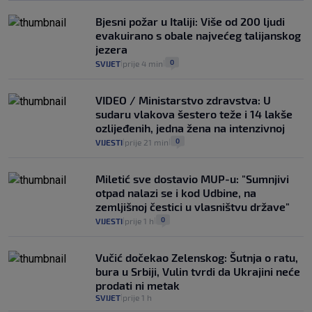
Izračunali smo koliko košta putovanje
automobilom na Hvar iz Zagreba, a
Bjesni požar u Italiji: Više od 200 ljudi
koliko iz Osijeka
evakuirano s obale najvećeg talijanskog
14
VIJESTI
2. kol.
|
|
jezera
0
SVIJET
prije 4 min
|
|
VIDEO / Ministarstvo zdravstva: U
sudaru vlakova šestero teže i 14 lakše
ozlijeđenih, jedna žena na intenzivnoj
0
VIJESTI
prije 21 min
|
|
Miletić sve dostavio MUP-u: "Sumnjivi
otpad nalazi se i kod Udbine, na
zemljišnoj čestici u vlasništvu države"
0
VIJESTI
prije 1 h
|
|
Vučić dočekao Zelenskog: Šutnja o ratu,
bura u Srbiji, Vulin tvrdi da Ukrajini neće
prodati ni metak
SVIJET
prije 1 h
|