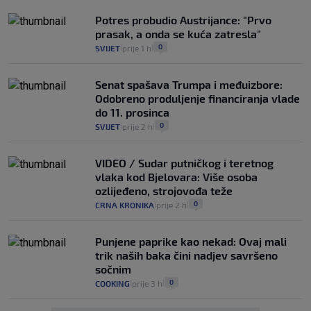
Potres probudio Austrijance: "Prvo
prasak, a onda se kuća zatresla"
0
SVIJET
prije 1 h
|
|
Senat spašava Trumpa i međuizbore:
Odobreno produljenje financiranja vlade
do 11. prosinca
0
SVIJET
prije 2 h
|
|
VIDEO / Sudar putničkog i teretnog
vlaka kod Bjelovara: Više osoba
ozlijeđeno, strojovođa teže
0
CRNA KRONIKA
prije 2 h
|
|
Punjene paprike kao nekad: Ovaj mali
trik naših baka čini nadjev savršeno
sočnim
0
COOKING
prije 3 h
|
|