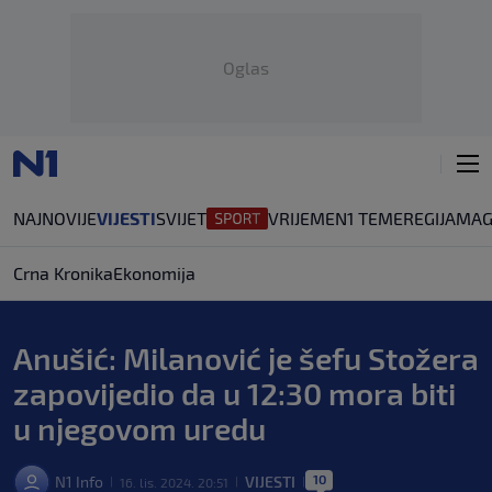
Oglas
NAJNOVIJE
VIJESTI
SVIJET
VRIJEME
N1 TEME
REGIJA
MAG
Crna Kronika
Ekonomija
Anušić: Milanović je šefu Stožera
zapovijedio da u 12:30 mora biti
u njegovom uredu
10
N1 Info
VIJESTI
16. lis. 2024. 20:51
|
|
|