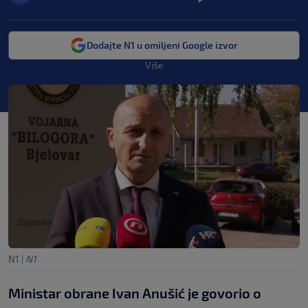
Dodajte N1 u omiljeni Google izvor
Više
N1
|
N1
Ministar obrane Ivan Anušić je govorio o