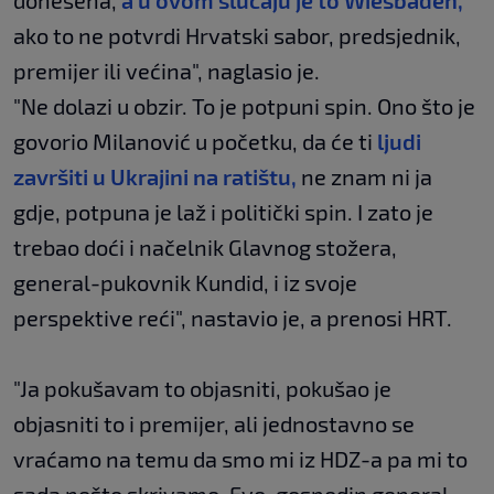
donesena,
a u ovom slučaju je to Wiesbaden,
ako to ne potvrdi Hrvatski sabor, predsjednik,
premijer ili većina", naglasio je.
"Ne dolazi u obzir. To je potpuni spin. Ono što je
govorio Milanović u početku, da će ti
ljudi
završiti u Ukrajini na ratištu,
ne znam ni ja
gdje, potpuna je laž i politički spin. I zato je
trebao doći i načelnik Glavnog stožera,
general-pukovnik Kundid, i iz svoje
perspektive reći", nastavio je, a prenosi HRT.
"Ja pokušavam to objasniti, pokušao je
objasniti to i premijer, ali jednostavno se
vraćamo na temu da smo mi iz HDZ-a pa mi to