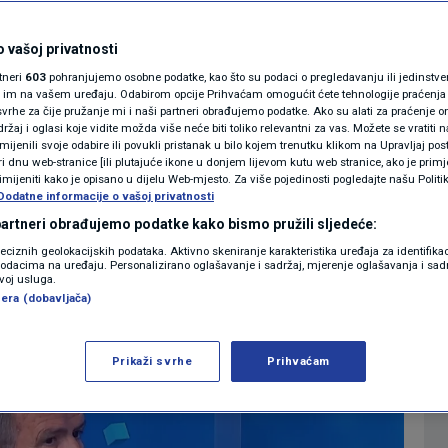
i: "To me asocira na
MAGAZIN
N1 KOMENTAR
 vašoj privatnosti
e. Nema jednog
rtneri
603
pohranjujemo osobne podatke, kao što su podaci o pregledavanju ili jedinstveni 
KOLUMNE
o im na vašem uređaju. Odabirom opcije Prihvaćam omogućit ćete tehnologije praćenja
vrhe za čije pružanje mi i naši partneri obrađujemo podatke. Ako su alati za praćenje
žaj i oglasi koje vidite možda više neće biti toliko relevantni za vas. Možete se vratiti n
N1(DIS)INFO
zmijenili svoje odabire ili povukli pristanak u bilo kojem trenutku klikom na Upravljaj p
i dnu web-stranice [ili plutajuće ikone u donjem lijevom kutu web stranice, ako je primje
0
17:53
VIJESTI
komentara
|
|
KLIMATSKE PROMJENE
rimijeniti kako je opisano u dijelu Web-mjesto. Za više pojedinosti pogledajte našu Politi
Dodatne informacije o vašoj privatnosti
FOTO
 partneri obrađujemo podatke kako bismo pružili sljedeće:
Više
reciznih geolokacijskih podataka. Aktivno skeniranje karakteristika uređaja za identifika
p podacima na uređaju. Personalizirano oglašavanje i sadržaj, mjerenje oglašavanja i sadr
VIDEO
zvoj usluga.
era (dobavljača)
Prikaži svrhe
Prihvaćam