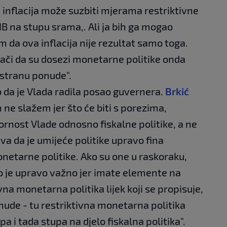
e inflacija može suzbiti mjerama restriktivne
B na stupu srama,. Ali ja bih ga mogao
 da ova inflacija nije rezultat samo toga.
znači da su dosezi monetarne politike onda
 stranu ponude".
 da je Vlada radila posao guvernera.
Brkić
ne slažem jer što će biti s porezima,
rnost Vlade odnosno fiskalne politike, a ne
va da je umijeće politike upravo fina
onetarne politike. Ako su one u raskoraku,
To je upravo važno jer imate elemente na
vna monetarna politika lijek koji se propisuje,
nude - tu restriktivna monetarna politika
pa i tada stupa na djelo fiskalna politika".