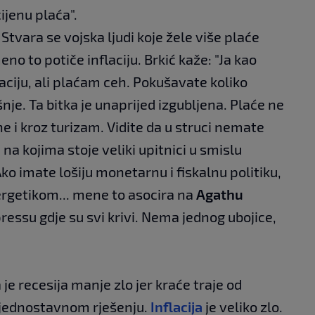
ijenu plaća".
. Stvara se vojska ljudi koje žele više plaće
eno to potiče inflaciju. Brkić kaže: "Ja kao
aciju, ali plaćam ceh. Pokušavate koliko
nje. Ta bitka je unaprijed izgubljena. Plaće ne
ne i kroz turizam. Vidite da u struci nemate
a kojima stoje veliki upitnici u smislu
ko imate lošiju monetarnu i fiskalnu politiku,
rgetikom... mene to asocira na
Agathu
ressu gdje su svi krivi. Nema jednog ubojice,
 je recesija manje zlo jer kraće traje od
on jednostavnom rješenju.
Inflacija
je veliko zlo.