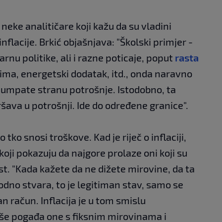
neke analitičare koji kažu da su vladini
inflacije. Brkić objašnjava: "Školski primjer -
nu politike, ali i razne poticaje, poput
rasta
ma, energetski dodatak, itd., onda naravno
pumpate stranu potrošnje. Istodobno, ta
ršava u potrošnji. Ide do određene granice".
 tko snosi troškove. Kad je riječ o inflaciji,
oji pokazuju da najgore prolaze oni koji su
st. "Kada kažete da ne dižete mirovine, da ta
odno stvara, to je legitiman stav, samo se
n račun. Inflacija je u tom smislu
iše pogađa one s fiksnim mirovinama i