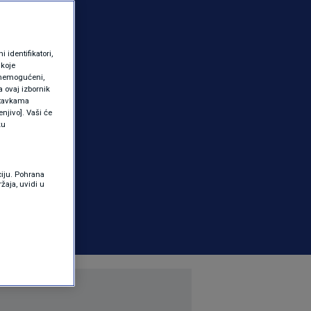
identifikatori,
 koje
 onemogućeni,
a ovaj izbornik
ostavkama
njivo]. Vaši će
ku
ciju. Pohrana
žaja, uvidi u