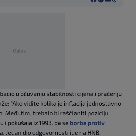
Oglas
bacio u očuvanju stabilnosti cijena i praćenju
že: "Ako vidite kolika je inflacija jednostavno
io. Međutim, trebalo bi raščlaniti poziciju
 i pokušaja iz 1993. da se
borba protiv
ja. Jedan dio odgovornosti ide na HNB.