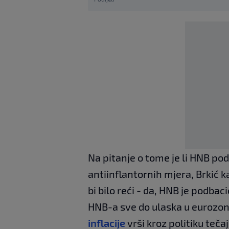
Na pitanje o tome je li HNB pod
antiinflantornih mjera, Brkić ka
bi bilo reći - da, HNB je podbac
HNB-a sve do ulaska u eurozonu
inflacije
vrši kroz politiku teča