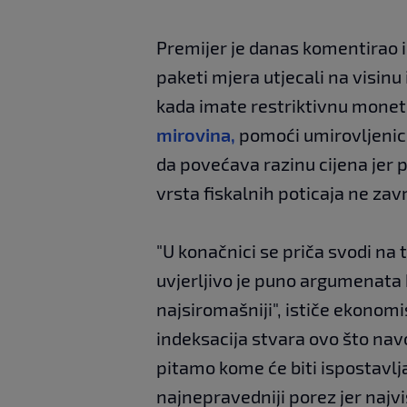
Premijer je danas komentirao i 
paketi mjera utjecali na visinu 
kada imate restriktivnu monetar
mirovina,
pomoći umirovljenici
da povećava razinu cijena jer 
vrsta fiskalnih poticaja ne zav
"U konačnici se priča svodi na to
uvjerljivo je puno argumenata k
najsiromašniji", ističe ekonomi
indeksacija stvara ovo što nav
pitamo kome će biti ispostavlja
najnepravedniji porez jer najv