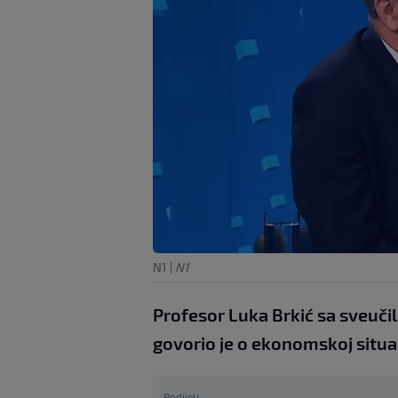
N1
|
N1
Profesor Luka Brkić sa sveuči
govorio je o ekonomskoj situac
Podijeli