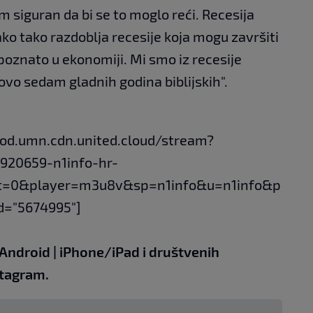
am siguran da bi se to moglo reći. Recesija
nako tako razdoblja recesije koja mogu završiti
epoznato u ekonomiji. Mi smo iz recesije
ovo sedam gladnih godina biblijskih".
vod.umn.cdn.united.cloud/stream?
920659-n1info-hr-
t=0&player=m3u8v&sp=n1info&u=n1info&p
d="5674995"]
Android
|
iPhone/iPad
i društvenih
tagram.