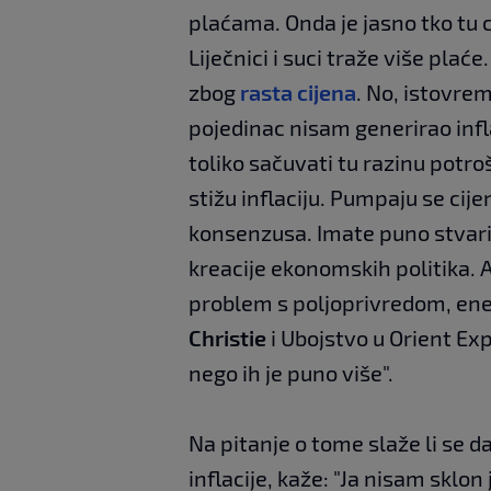
plaćama. Onda je jasno tko tu c
Liječnici i suci traže više plaće
zbog
rasta cijena
. No, istovrem
pojedinac nisam generirao infl
toliko sačuvati tu razinu potroš
stižu inflaciju. Pumpaju se cije
konsenzusa. Imate puno stvari n
kreacije ekonomskih politika. A
problem s poljoprivredom, ene
Christie
i Ubojstvo u Orient Exp
nego ih je puno više".
Na pitanje o tome slaže li se da
inflacije, kaže: "Ja nisam skl