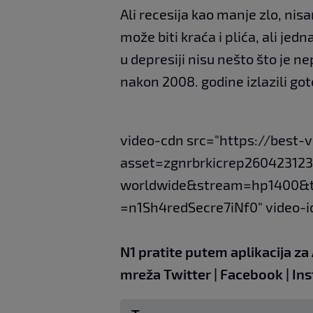
Ali recesija kao manje zlo, nis
može biti kraća i plića, ali jed
u depresiji nisu nešto što je n
nakon 2008. godine izlazili got
video-cdn src="https://best-
asset=zgnrbrkicrep260423123
worldwide&stream=hp1400&
=n1Sh4redSecre7iNf0" video-i
N1 pratite putem aplikacija za
mreža
Twitter
|
Facebook
|
Ins