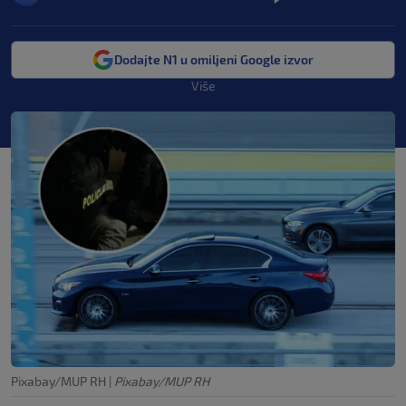
Dodajte N1 u omiljeni Google izvor
Više
Pixabay/MUP RH
|
Pixabay/MUP RH