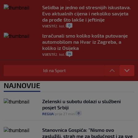
Selidba je jedno od stresnijih iskustava.
Evo aktualnih cijena i nekoliko savjeta
da prođe što lakše i jeftinije
0
VIJESTI
2. kol.
|
|
Izračunali smo koliko košta putovanje
automobilom na Hvar iz Zagreba, a
koliko iz Osijeka
14
VIJESTI
2. kol.
|
|
"Kći je otišla na more, a zaboravila
zdravstvenu iskaznicu". Kakva su prava
Idi na Sport
pacijenata izvan mjesta prebivališta?
1
VIJESTI
1. kol.
NAJNOVIJE
|
|
Provjerili smo "što ćemo onda" ako
Plenković na 15 dana ukine mjere: "Ne bi
Zelenski u subotu dolazi u službeni
se dogodilo ništa. Vlada se zaljubila u te
posjet Srbiji
intervencije"
0
REGIJA
prije 27 min
|
|
25
VIJESTI
30. srp.
|
|
Stanovnica Gospića: "Nismo ovo
zaslužili, strah me za budućnost i za sve