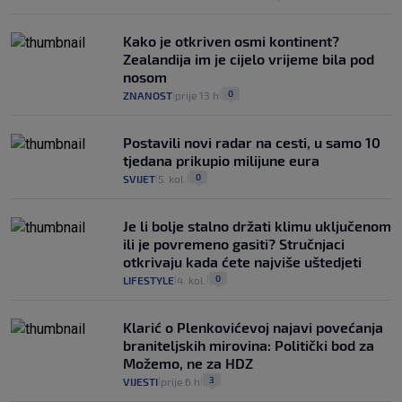
Kako je otkriven osmi kontinent?
Zealandija im je cijelo vrijeme bila pod
nosom
0
ZNANOST
prije 13 h
|
|
Postavili novi radar na cesti, u samo 10
tjedana prikupio milijune eura
0
SVIJET
5. kol.
|
|
Je li bolje stalno držati klimu uključenom
ili je povremeno gasiti? Stručnjaci
otkrivaju kada ćete najviše uštedjeti
0
LIFESTYLE
4. kol.
|
|
Klarić o Plenkovićevoj najavi povećanja
braniteljskih mirovina: Politički bod za
Možemo, ne za HDZ
3
VIJESTI
prije 6 h
|
|