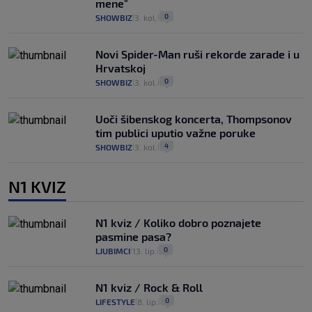
mene"
0
SHOWBIZ
3. kol.
|
|
Novi Spider-Man ruši rekorde zarade i u
Hrvatskoj
0
SHOWBIZ
3. kol.
|
|
Uoči šibenskog koncerta, Thompsonov
tim publici uputio važne poruke
4
SHOWBIZ
3. kol.
|
|
N1 KVIZ
N1 kviz / Koliko dobro poznajete
pasmine pasa?
0
LJUBIMCI
13. lip.
|
|
N1 kviz / Rock & Roll
0
LIFESTYLE
8. lip.
|
|