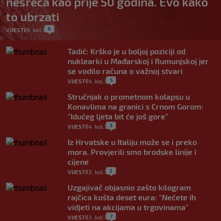
nesreća kao prije 50 godina. Evo kako
to ubrzati
6
VIJESTI
4. kol.
|
|
Tadić: Krško je u boljoj poziciji od
nuklearki u Mađarskoj i Rumunjskoj jer
se vodilo računa o važnoj stvari
5
VIJESTI
4. kol.
|
|
Stručnjak o prometnom kolapsu u
Konavlima na granici s Crnom Gorom:
"Idućeg ljeta bit će još gore"
3
VIJESTI
4. kol.
|
|
Iz Hrvatske u Italiju može se i preko
mora. Provjerili smo brodske linije i
cijene
2
VIJESTI
3. kol.
|
|
Uzgajivač objasnio zašto kilogram
rajčica košta deset eura: "Nećete ih
vidjeti na akcijama u trgovinama"
7
VIJESTI
3. kol.
|
|