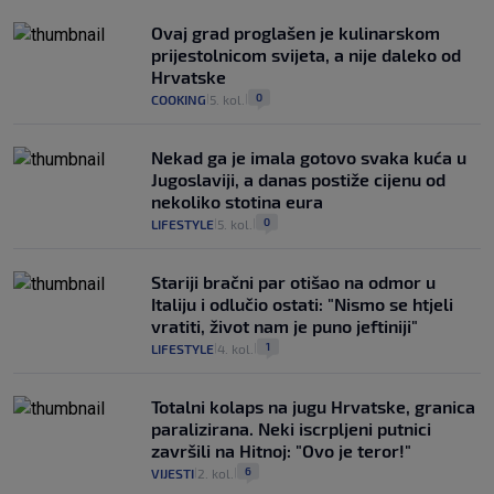
Ovaj grad proglašen je kulinarskom
prijestolnicom svijeta, a nije daleko od
Hrvatske
0
COOKING
5. kol.
|
|
Nekad ga je imala gotovo svaka kuća u
Jugoslaviji, a danas postiže cijenu od
nekoliko stotina eura
0
LIFESTYLE
5. kol.
|
|
Stariji bračni par otišao na odmor u
Italiju i odlučio ostati: "Nismo se htjeli
vratiti, život nam je puno jeftiniji"
1
LIFESTYLE
4. kol.
|
|
Totalni kolaps na jugu Hrvatske, granica
paralizirana. Neki iscrpljeni putnici
završili na Hitnoj: "Ovo je teror!"
6
VIJESTI
2. kol.
|
|