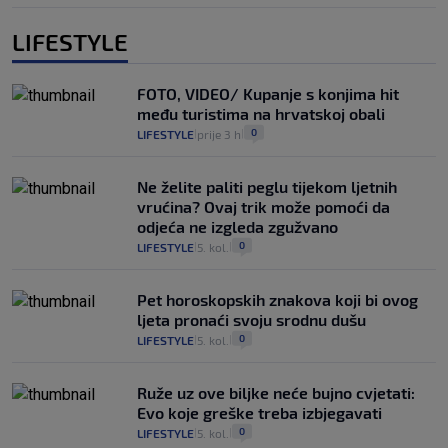
LIFESTYLE
FOTO, VIDEO/ Kupanje s konjima hit
među turistima na hrvatskoj obali
0
LIFESTYLE
prije 3 h
|
|
Ne želite paliti peglu tijekom ljetnih
vrućina? Ovaj trik može pomoći da
odjeća ne izgleda zgužvano
0
LIFESTYLE
5. kol.
|
|
Pet horoskopskih znakova koji bi ovog
ljeta pronaći svoju srodnu dušu
0
LIFESTYLE
5. kol.
|
|
Ruže uz ove biljke neće bujno cvjetati:
Evo koje greške treba izbjegavati
0
LIFESTYLE
5. kol.
|
|