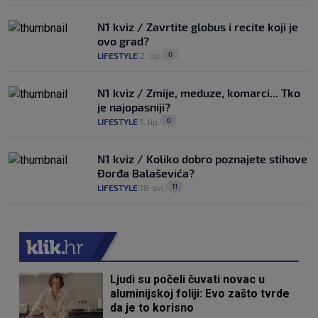
N1 kviz / Zavrtite globus i recite koji je
ovo grad?
0
LIFESTYLE
2. lip.
|
|
N1 kviz / Zmije, meduze, komarci... Tko
je najopasniji?
0
LIFESTYLE
1. lip.
|
|
N1 kviz / Koliko dobro poznajete stihove
Đorđa Balaševića?
11
LIFESTYLE
18. svi.
|
|
Ljudi su počeli čuvati novac u
aluminijskoj foliji: Evo zašto tvrde
da je to korisno