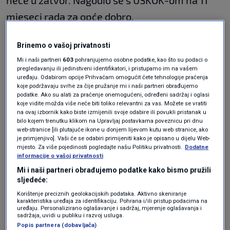
neće u zatvor. Nagodio se s USKOK-om na 11
mjeseci rada za opće dobro.
Što sve mora platiti?
Brinemo o vašoj privatnosti
Mi i naši partneri
603
pohranjujemo osobne podatke, kao što su podaci o
pregledavanju ili jedinstveni identifikatori, i pristupamo im na vašem
uređaju. Odabirom opcije Prihvaćam omogućit ćete tehnologije praćenja
Osim toga, dobio je i 19,9 tisuća eura odnosno
koje podržavaju svrhe za čije pružanje mi i naši partneri obrađujemo
podatke. Ako su alati za praćenje onemogućeni, određeni sadržaj i oglasi
150 tisuća kuna sporedne novčane kazne, a
koje vidite možda više neće biti toliko relevantni za vas. Možete se vratiti
na ovaj izbornik kako biste izmijenili svoje odabire ili povukli pristanak u
mora podmiriti i milijun kuna sudskih troškova.
bilo kojem trenutku klikom na Upravljaj postavkama poveznicu pri dnu
web-stranice [ili plutajuće ikone u donjem lijevom kutu web stranice, ako
U državni proračun Bašić mora uplatiti 141
je primjenjivo]. Vaši će se odabiri primijeniti kako je opisano u dijelu Web-
mjesto. Za više pojedinosti pogledajte našu Politiku privatnosti.
Dodatne
tisuću eura odnosno nešto više od milijun kuna
informacije o vašoj privatnosti
utajenih poreznih i carinskih davanja.
Mi i naši partneri obrađujemo podatke kako bismo pružili
sljedeće:
Korištenje preciznih geolokacijskih podataka. Aktivno skeniranje
Sporazumom što ga je prihvatio država mu je
karakteristika uređaja za identifikaciju. Pohrana i/ili pristup podacima na
uređaju. Personalizirano oglašavanje i sadržaj, mjerenje oglašavanja i
sadržaja, uvidi u publiku i razvoj usluga.
oduzela i sedam automobila marke Nisan
Popis partnera (dobavljača)