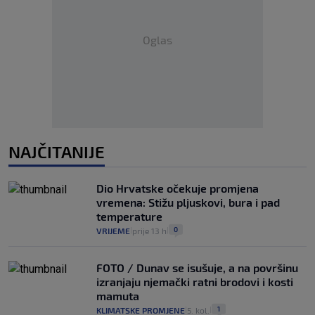
Oglas
NAJČITANIJE
Dio Hrvatske očekuje promjena
vremena: Stižu pljuskovi, bura i pad
temperature
0
VRIJEME
prije 13 h
|
|
FOTO / Dunav se isušuje, a na površinu
izranjaju njemački ratni brodovi i kosti
mamuta
1
KLIMATSKE PROMJENE
5. kol.
|
|