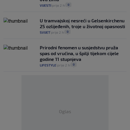
0
VIJESTI
prije 2 h
|
|
U tramvajskoj nesreći u Gelsenkirchenu
25 ozlijeđenih, troje u životnoj opasnosti
0
SVIJET
prije 2 h
|
|
Prirodni fenomen u susjedstvu pruža
spas od vrućina, u špilji tijekom cijele
godine 11 stupnjeva
0
LIFESTYLE
prije 2 h
|
|
Oglas