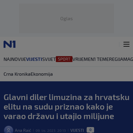
Oglas
NAJNOVIJE
VIJESTI
SVIJET
VRIJEME
N1 TEME
REGIJA
MAG
Crna Kronika
Ekonomija
Glavni diler limuzina za hrvatsku
elitu na sudu priznao kako je
varao državu i utajio milijune
0
Ana Raić
VIJESTI
09. lis. 2023. 20:13
|
|
|