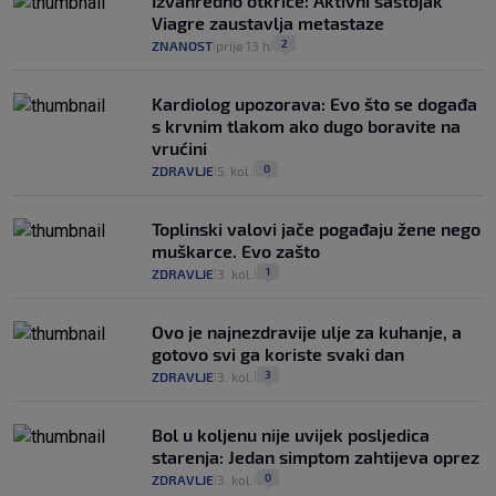
Izvanredno otkriće: Aktivni sastojak
Viagre zaustavlja metastaze
2
ZNANOST
prije 13 h
|
|
Kardiolog upozorava: Evo što se događa
s krvnim tlakom ako dugo boravite na
vrućini
0
ZDRAVLJE
5. kol.
|
|
Toplinski valovi jače pogađaju žene nego
muškarce. Evo zašto
1
ZDRAVLJE
3. kol.
|
|
Ovo je najnezdravije ulje za kuhanje, a
gotovo svi ga koriste svaki dan
3
ZDRAVLJE
3. kol.
|
|
Bol u koljenu nije uvijek posljedica
starenja: Jedan simptom zahtijeva oprez
0
ZDRAVLJE
3. kol.
|
|