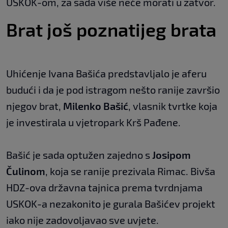
USKOK-om, za sada više neće morati u zatvor.
Brat još poznatijeg brata
Uhićenje Ivana Bašića predstavljalo je aferu
budući i da je pod istragom nešto ranije završio
njegov brat,
Milenko Bašić
, vlasnik tvrtke koja
je investirala u vjetropark Krš Pađene.
Bašić je sada optužen zajedno s
Josipom
Čulinom
, koja se ranije prezivala Rimac. Bivša
HDZ-ova državna tajnica prema tvrdnjama
USKOK-a nezakonito je gurala Bašićev projekt
iako nije zadovoljavao sve uvjete.