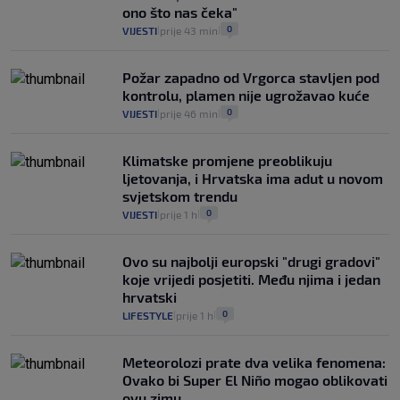
ono što nas čeka"
0
VIJESTI
prije 43 min
|
|
Požar zapadno od Vrgorca stavljen pod
kontrolu, plamen nije ugrožavao kuće
0
VIJESTI
prije 46 min
|
|
Klimatske promjene preoblikuju
ljetovanja, i Hrvatska ima adut u novom
svjetskom trendu
0
VIJESTI
prije 1 h
|
|
Ovo su najbolji europski "drugi gradovi"
koje vrijedi posjetiti. Među njima i jedan
hrvatski
0
LIFESTYLE
prije 1 h
|
|
Meteorolozi prate dva velika fenomena:
Ovako bi Super El Niño mogao oblikovati
ovu zimu