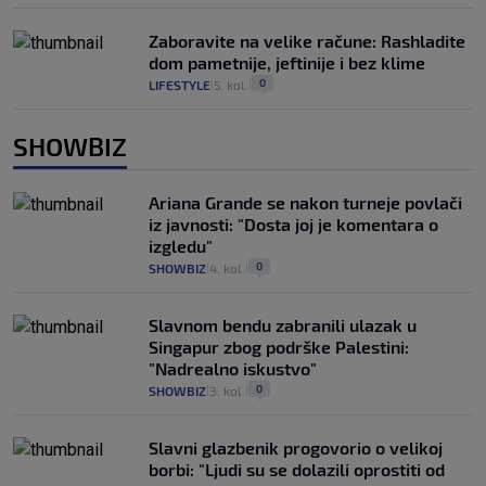
Zaboravite na velike račune: Rashladite
dom pametnije, jeftinije i bez klime
0
LIFESTYLE
5. kol.
|
|
SHOWBIZ
Ariana Grande se nakon turneje povlači
iz javnosti: "Dosta joj je komentara o
izgledu"
0
SHOWBIZ
4. kol.
|
|
Slavnom bendu zabranili ulazak u
Singapur zbog podrške Palestini:
"Nadrealno iskustvo"
0
SHOWBIZ
3. kol.
|
|
Slavni glazbenik progovorio o velikoj
borbi: "Ljudi su se dolazili oprostiti od