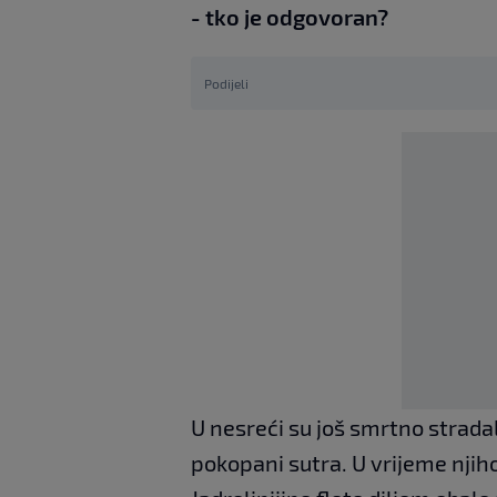
- tko je odgovoran?
Podijeli
U nesreći su još smrtno strada
pokopani sutra. U vrijeme njiho