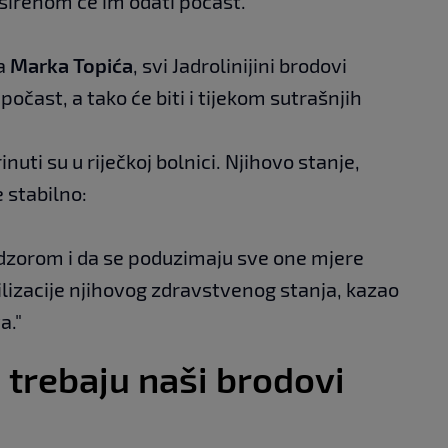
e sirenom će im odati počast.
ja
Marka Topića
, svi Jadrolinijini brodovi
očast, a tako će biti i tijekom sutrašnjih
inuti su u riječkoj bolnici. Njihovo stanje,
 stabilno:
adzorom i da se poduzimaju sve one mjere
ilizacije njihovog zdravstvenog stanja, kazao
a."
trebaju naši brodovi