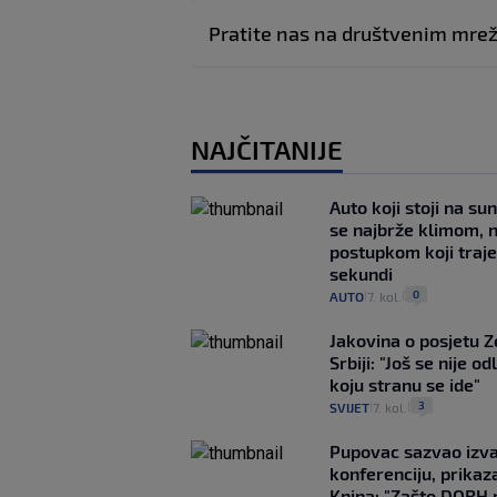
Pratite nas na društvenim mr
NAJČITANIJE
Auto koji stoji na su
se najbrže klimom, 
postupkom koji traj
sekundi
0
AUTO
7. kol.
|
|
Jakovina o posjetu 
Srbiji: "Još se nije od
koju stranu se ide"
3
SVIJET
7. kol.
|
|
Pupovac sazvao izv
konferenciju, prikaza
Knina: "Zašto DORH 