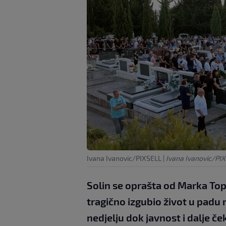
Ivana Ivanovic/PIXSELL
|
Ivana Ivanovic/PI
Solin se oprašta od Marka Top
tragično izgubio život u padu
nedjelju dok javnost i dalje č