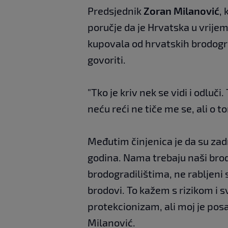
Predsjednik
Zoran Milanović
, 
poručje da je Hrvatska u vrijem
kupovala od hrvatskih brodogra
govoriti.
"Tko je kriv nek se vidi i odluči
neću reći ne tiče me se, ali o t
Međutim činjenica je da su zadn
godina. Nama trebaju naši brodo
brodogradilištima, ne rabljeni 
brodovi. To kažem s rizikom i s
protekcionizam, ali moj je pos
Milanović.