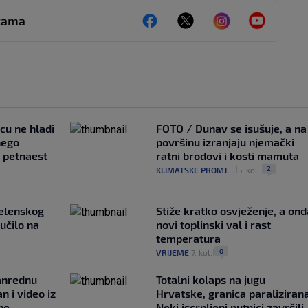
ežama
ncu ne hladi
FOTO / Dunav se isušuje, a na
nego
površinu izranjaju njemački
e petnaest
ratni brodovi i kosti mamuta
2
KLIMATSKE PROMJENE
5. kol.
|
|
Zelenskog
Stiže kratko osvježenje, a ond
lučilo na
novi toplinski val i rast
temperatura
0
VRIJEME
7. kol.
|
|
anrednu
Totalni kolaps na jugu
n i video iz
Hrvatske, granica paralizirana
ne
Neki iscrpljeni putnici završili