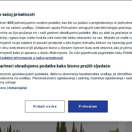
ta od preminulog
MAGAZIN
N1 KOMENTAR
 vašoj privatnosti
inijini brodovi
rtneri
603
pohranjujemo osobne podatke, kao što su podaci o pregledavanju ili jedinstveni 
KOLUMNE
o im na vašem uređaju. Odabirom opcije Prihvaćam omogućit ćete tehnologije praćenja
 počast
vrhe za čije pružanje mi i naši partneri obrađujemo podatke. Ako su alati za praćenje
žaj i oglasi koje vidite možda više neće biti toliko relevantni za vas. Možete se vratiti n
N1(DIS)INFO
zmijenili svoje odabire ili povukli pristanak u bilo kojem trenutku klikom na Upravljaj p
i dnu web-stranice [ili plutajuće ikone u donjem lijevom kutu web stranice, ako je primje
0
VIJESTI
komentara
|
KLIMATSKE PROMJENE
rimijeniti kako je opisano u dijelu Web-mjesto. Za više pojedinosti pogledajte našu Politi
Dodatne informacije o vašoj privatnosti
FOTO
 partneri obrađujemo podatke kako bismo pružili sljedeće:
Više
reciznih geolokacijskih podataka. Aktivno skeniranje karakteristika uređaja za identifika
p podacima na uređaju. Personalizirano oglašavanje i sadržaj, mjerenje oglašavanja i sadr
VIDEO
zvoj usluga.
era (dobavljača)
Prikaži svrhe
Prihvaćam