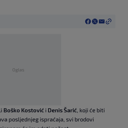
Oglas
li
Boško Kostović
i
Denis Šarić
, koji će biti
va posljednjeg ispraćaja, svi brodovi