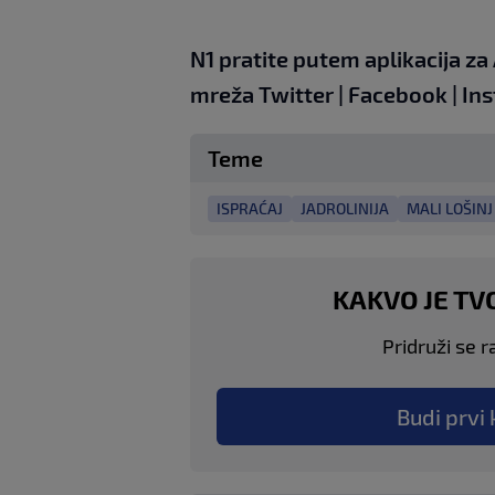
N1 pratite putem aplikacija za
mreža
Twitter
|
Facebook
|
In
Teme
ISPRAĆAJ
JADROLINIJA
MALI LOŠINJ
KAKVO JE TV
Pridruži se r
Budi prvi 