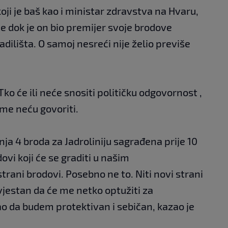
koji je baš kao i ministar zdravstva na Hvaru,
e dok je on bio premijer svoje brodove
dilišta. O samoj nesreći nije želio previše
. Tko će ili neće snositi političku odgovornost ,
ome neću govoriti.
ja 4 broda za Jadroliniju sagrađena prije 10
vi koji će se graditi u našim
strani brodovi. Posebno ne to. Niti novi strani
vjestan da će me netko optužiti za
ao da budem protektivan i sebičan, kazao je