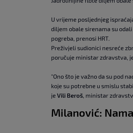
Jadrolinijine flote diljem obal
U vrijeme posljednjeg ispraća
diljem obale sirenama su odali p
pogreba, prenosi HRT.
Preživjeli sudionici nesreće zbr
poručuje ministar zdravstva, je
"Ono što je važno da su pod n
koje su potrebne u smislu stab
je
Vili
Beroš
, ministar zdravstv
Milanović: Nama 