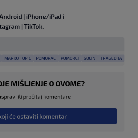
Android
|
iPhone/iPad
i
stagram
|
TikTok
.
MARKO TOPIC
POMORAC
POMORCI
SOLIN
TRAGEDIJA
OJE MIŠLJENJE O OVOME?
aspravi ili pročitaj komentare
koji će ostaviti komentar