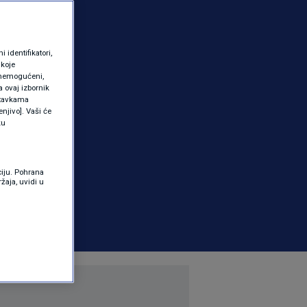
identifikatori,
 koje
 onemogućeni,
a ovaj izbornik
ostavkama
njivo]. Vaši će
ku
ciju. Pohrana
žaja, uvidi u