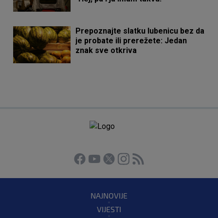
Prepoznajte slatku lubenicu bez da
je probate ili prerežete: Jedan
znak sve otkriva
NAJNOVIJE
VIJESTI