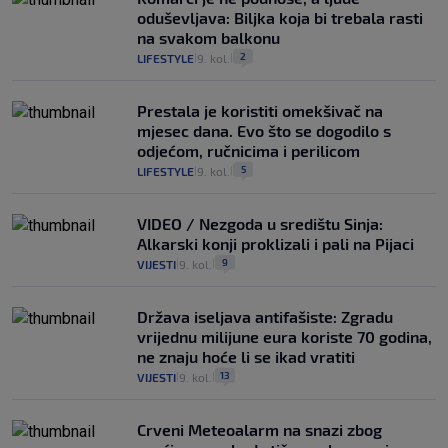
oduševljava: Biljka koja bi trebala rasti
na svakom balkonu
2
LIFESTYLE
9. kol.
|
|
Prestala je koristiti omekšivač na
mjesec dana. Evo što se dogodilo s
odjećom, ručnicima i perilicom
5
LIFESTYLE
9. kol.
|
|
VIDEO / Nezgoda u središtu Sinja:
Alkarski konji proklizali i pali na Pijaci
9
VIJESTI
9. kol.
|
|
Država iseljava antifašiste: Zgradu
vrijednu milijune eura koriste 70 godina,
ne znaju hoće li se ikad vratiti
13
VIJESTI
9. kol.
|
|
Crveni Meteoalarm na snazi zbog