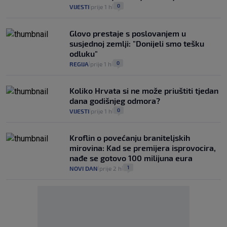
0
VIJESTI
prije 1 h
|
|
Glovo prestaje s poslovanjem u
susjednoj zemlji: "Donijeli smo tešku
odluku"
0
REGIJA
prije 1 h
|
|
Koliko Hrvata si ne može priuštiti tjedan
dana godišnjeg odmora?
0
VIJESTI
prije 1 h
|
|
Kroflin o povećanju braniteljskih
mirovina: Kad se premijera isprovocira,
nađe se gotovo 100 milijuna eura
1
NOVI DAN
prije 2 h
|
|