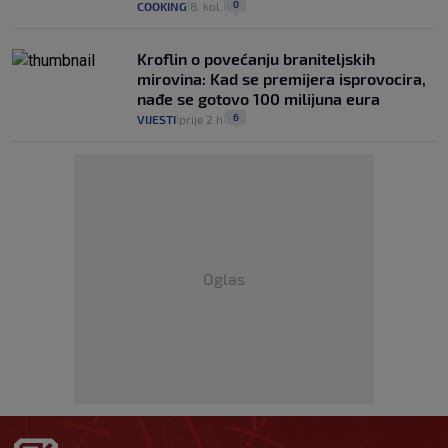
0
COOKING
8. kol.
|
|
Kroflin o povećanju braniteljskih
mirovina: Kad se premijera isprovocira,
nađe se gotovo 100 milijuna eura
6
VIJESTI
prije 2 h
|
|
Oglas