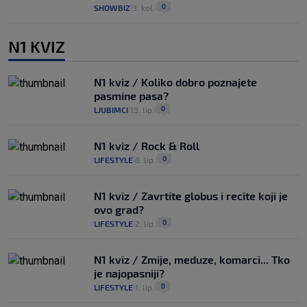
0
SHOWBIZ
3. kol.
|
|
N1 KVIZ
N1 kviz / Koliko dobro poznajete
pasmine pasa?
0
LJUBIMCI
13. lip.
|
|
N1 kviz / Rock & Roll
0
LIFESTYLE
8. lip.
|
|
N1 kviz / Zavrtite globus i recite koji je
ovo grad?
0
LIFESTYLE
2. lip.
|
|
N1 kviz / Zmije, meduze, komarci... Tko
je najopasniji?
0
LIFESTYLE
1. lip.
|
|