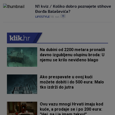
N1 kviz / Koliko dobro poznajete stihove
Đorđa Balaševića?
11
LIFESTYLE
18. svi.
|
|
Na dubini od 2200 metara pronašli
davno izgubljenu olupinu broda: U
njemu se krilo neviđeno blago
Ako prespavate u ovoj kući
možete dobiti i do 500 eura: Malo
tko izdrži do jutra
Ovu vazu mnogi Hrvati imaju kod
kuće, a prodaje se i po 200 eura:
"Hej, pa i ja imam takvu!"