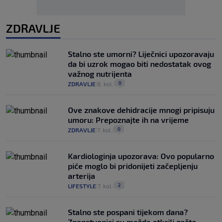
ZDRAVLJE
Stalno ste umorni? Liječnici upozoravaju
da bi uzrok mogao biti nedostatak ovog
važnog nutrijenta
0
ZDRAVLJE
8. kol.
|
|
Ove znakove dehidracije mnogi pripisuju
umoru: Prepoznajte ih na vrijeme
0
ZDRAVLJE
7. kol.
|
|
Kardiologinja upozorava: Ovo popularno
piće moglo bi pridonijeti začepljenju
arterija
2
LIFESTYLE
7. kol.
|
|
Stalno ste pospani tijekom dana?
Znanstvenici su možda otkrili zašto