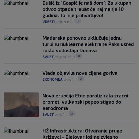
Bušić iz "Gospić je naš dom": Za ukupan
vidjeti na akcijama u trgovinama"
odvoz otpada trebat će najmanje 10
8
VIJESTI
3. kol.
|
|
godina. To nije prihvatljivo!
0
VIJESTI
prije 4 min
|
|
Mađarska ponovno uključuje jednu
turbinu nuklearne elektrane Paks usred
rasta vodostaja Dunava
0
SVIJET
prije 40 min
|
|
Vlada objavila nove cijene goriva
0
EKONOMIJA
prije 1 h
|
|
Nova erupcija Etne paralizirala zračni
promet, vulkanski pepeo stigao do
aerodroma
0
SVIJET
prije 1 h
|
|
HŽ Infrastruktura: Otvaranje pruge
Križevci - Bjelovar još neizvjesno