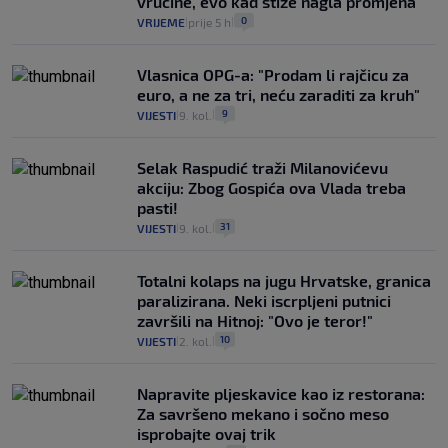
vrućine, evo kad stiže nagla promjena
0
VRIJEME
prije 5 h
|
|
Vlasnica OPG-a: "Prodam li rajčicu za
euro, a ne za tri, neću zaraditi za kruh"
9
VIJESTI
9. kol.
|
|
Selak Raspudić traži Milanovićevu
akciju: Zbog Gospića ova Vlada treba
pasti!
31
VIJESTI
9. kol.
|
|
Totalni kolaps na jugu Hrvatske, granica
paralizirana. Neki iscrpljeni putnici
završili na Hitnoj: "Ovo je teror!"
10
VIJESTI
2. kol.
|
|
Napravite pljeskavice kao iz restorana:
Za savršeno mekano i sočno meso
isprobajte ovaj trik