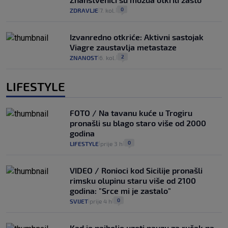
0
ZDRAVLJE
7. kol.
|
|
Izvanredno otkriće: Aktivni sastojak
Viagre zaustavlja metastaze
2
ZNANOST
6. kol.
|
|
LIFESTYLE
FOTO / Na tavanu kuće u Trogiru
pronašli su blago staro više od 2000
godina
0
LIFESTYLE
prije 3 h
|
|
VIDEO / Ronioci kod Sicilije pronašli
rimsku olupinu staru više od 2100
godina: "Srce mi je zastalo"
0
SVIJET
prije 4 h
|
|
Kad je najbolje uzeti pauzu za ručak na