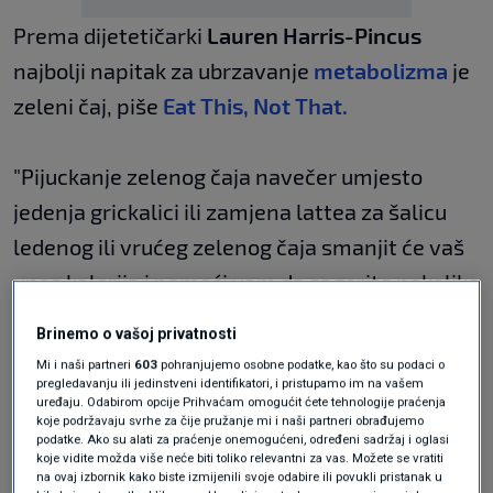
Prema dijetetičarki
Lauren Harris-Pincus
najbolji napitak za ubrzavanje
metabolizma
je
zeleni čaj, piše
Eat This, Not That.
"Pijuckanje zelenog čaja navečer umjesto
jedenja grickalici ili zamjena lattea za šalicu
ledenog ili vrućeg zelenog čaja smanjit će vaš
unos kalorija i pomoći vam da sagorite nekoliko
dodatnih kalorija", kaže Pincus.
Brinemo o vašoj privatnosti
Mi i naši partneri
603
pohranjujemo osobne podatke, kao što su podaci o
"Zeleni čaj ima dvostruku svrhu. Ne samo da je
pregledavanju ili jedinstveni identifikatori, i pristupamo im na vašem
uređaju. Odabirom opcije Prihvaćam omogućit ćete tehnologije praćenja
pun antioksidansa i drugih zdravih
koje podržavaju svrhe za čije pružanje mi i naši partneri obrađujemo
podatke. Ako su alati za praćenje onemogućeni, određeni sadržaj i oglasi
fitokemikalija već ima blagodat ubrzavanja
koje vidite možda više neće biti toliko relevantni za vas. Možete se vratiti
na ovaj izbornik kako biste izmijenili svoje odabire ili povukli pristanak u