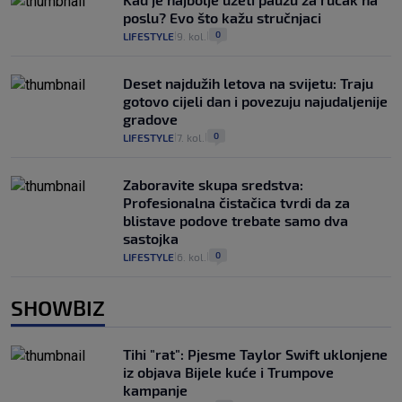
poslu? Evo što kažu stručnjaci
0
LIFESTYLE
9. kol.
|
|
Deset najdužih letova na svijetu: Traju
gotovo cijeli dan i povezuju najudaljenije
gradove
0
LIFESTYLE
7. kol.
|
|
Zaboravite skupa sredstva:
Profesionalna čistačica tvrdi da za
blistave podove trebate samo dva
sastojka
0
LIFESTYLE
6. kol.
|
|
SHOWBIZ
Tihi "rat": Pjesme Taylor Swift uklonjene
iz objava Bijele kuće i Trumpove
kampanje