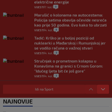
električne energije
0
VIJESTI
7. kol.
|
|
Marušić o kolonama na autocestama:
Policija satima obavlja očevide nesreća
kao prije 50 godina. Evo kako to ubrzati
8
VIJESTI
4. kol.
|
|
Tadić: Krško je u boljoj poziciji od
nuklearki u Mađarskoj i Rumunjskoj jer
se vodilo računa o važnoj stvari
5
VIJESTI
4. kol.
|
|
Stručnjak o prometnom kolapsu u
Konavlima na granici s Crnom Gorom:
"Idućeg ljeta bit će još gore"
3
VIJESTI
4. kol.
|
|
Iz Hrvatske u Italiju može se i preko
mora. Provjerili smo brodske linije i
Idi na Sport
cijene
2
VIJESTI
3. kol.
NAJNOVIJE
|
|
Uzgajivač objasnio zašto kilogram
rajčica košta deset eura: "Nećete ih