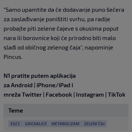
"Samo upamtite da će dodavanje puno šećera
za zaslađivanje poništiti svrhu, pa radije
probajte piti zelene čajeve s okusima poput
nara ili borovnice koji će prirodno biti malo
slađi od običnog zelenog čaja", napominje
Pincus.
N1 pratite putem aplikacija
za
Android
|
iPhone/iPad
i
mreža
Twitter
|
Facebook
|
Instagram
|
TikTok
Teme
EGCC
GRICKALICE
METABOLIZAM
ZELENI ČAJ