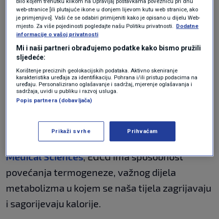
vašeg metabolizma", pojašnjava Pincus.
bilo kojem trenutku klikom na Upravljaj postavkama poveznicu pri dnu
web-stranice [ili plutajuće ikone u donjem lijevom kutu web stranice, ako
Mnoge dobrobiti zelenog čaja za metabolizam
je primjenjivo]. Vaši će se odabiri primijeniti kako je opisano u dijelu Web-
mjesto. Za više pojedinosti pogledajte našu Politiku privatnosti.
Dodatne
potječu od njegovih katehina, snažnih
informacije o vašoj privatnosti
antioksidansa koji pripadaju obitelji flavonoida
Mi i naši partneri obrađujemo podatke kako bismo pružili
sljedeće:
za koje se zna da smanjuju rizik od
Korištenje preciznih geolokacijskih podataka. Aktivno skeniranje
kardiovaskularnih bolesti i nekih vrsta raka.
karakteristika uređaja za identifikaciju. Pohrana i/ili pristup podacima na
uređaju. Personalizirano oglašavanje i sadržaj, mjerenje oglašavanja i
sadržaja, uvidi u publiku i razvoj usluga.
Popis partnera (dobavljača)
Jedan od najjačih katehina u zelenom čaju je
EGCC ili epigalokatehin galat. Prema izvješću
Prikaži svrhe
Prihvaćam
objavljenom u
The Journal of Research in
Medical Sciences
, EGCG ima sposobnost
povećanja termogeneze, važnog dijela
metabolizma u kojem se naša tijela zagrijavaju
i sagorijevaju kalorije.