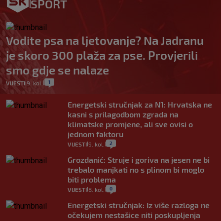
SPORT
Vodite psa na ljetovanje? Na Jadranu
je skoro 300 plaža za pse. Provjerili
smo gdje se nalaze
1
VIJESTI
9. kol.
|
|
Energetski stručnjak za N1: Hrvatska ne
kasni s prilagodbom zgrada na
klimatske promjene, ali sve ovisi o
jednom faktoru
2
VIJESTI
9. kol.
|
|
Grozdanić: Struje i goriva na jesen ne bi
trebalo manjkati no s plinom bi moglo
biti problema
0
VIJESTI
8. kol.
|
|
Energetski stručnjak: Iz više razloga ne
očekujem nestašice niti poskupljenja