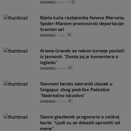
2
SHOWBIZ
prije 3 h
|
|
Bijela kuća razbjesnila fanove Marvela,
Spider-Manom promovirali deportacije:
Sramim se!
0
SHOWBIZ
7. kol.
|
|
Ariana Grande se nakon turneje povlači
iz javnosti: "Dosta joj je komentara o
izgledu"
0
SHOWBIZ
4. kol.
|
|
Slavnom bendu zabranili ulazak u
Singapur zbog podrške Palestini:
"Nadrealno iskustvo"
0
SHOWBIZ
3. kol.
|
|
Slavni glazbenik progovorio o velikoj
borbi: "Ljudi su se dolazili oprostiti od
mene"