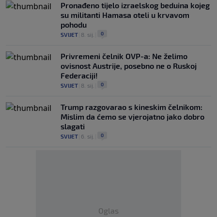
Pronađeno tijelo izraelskog beduina kojeg
su militanti Hamasa oteli u krvavom
pohodu
0
SVIJET
|
8. sij.
|
Privremeni čelnik OVP-a: Ne želimo
ovisnost Austrije, posebno ne o Ruskoj
Federaciji!
0
SVIJET
|
8. sij.
|
Trump razgovarao s kineskim čelnikom:
Mislim da ćemo se vjerojatno jako dobro
slagati
0
SVIJET
|
6. sij.
|
Oglas