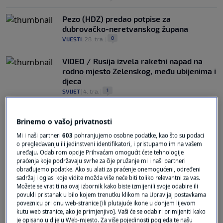
Pezo (HDZ) predao potpise za
dubrovačko-neretvanskog župana
0
VIJESTI
|
28. tra.
|
VIDEO / Rusija izvela raketni napad na
rodno mjesto Zelenskog, među ubijenima i
djeca
1
SVIJET
|
4. tra.
|
Brinemo o vašoj privatnosti
Mi i naši partneri
603
pohranjujemo osobne podatke, kao što su podaci
o pregledavanju ili jedinstveni identifikatori, i pristupamo im na vašem
uređaju. Odabirom opcije Prihvaćam omogućit ćete tehnologije
praćenja koje podržavaju svrhe za čije pružanje mi i naši partneri
Oglas
obrađujemo podatke. Ako su alati za praćenje onemogućeni, određeni
sadržaj i oglasi koje vidite možda više neće biti toliko relevantni za vas.
Možete se vratiti na ovaj izbornik kako biste izmijenili svoje odabire ili
povukli pristanak u bilo kojem trenutku klikom na Upravljaj postavkama
poveznicu pri dnu web-stranice [ili plutajuće ikone u donjem lijevom
kutu web stranice, ako je primjenjivo]. Vaši će se odabiri primijeniti kako
je opisano u dijelu Web-mjesto. Za više pojedinosti pogledajte našu