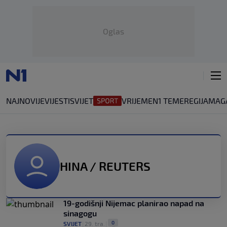
Oglas
NAJNOVIJE
VIJESTI
SVIJET
VRIJEME
N1 TEME
REGIJA
MAG
HINA / REUTERS
19-godišnji Nijemac planirao napad na
sinagogu
0
SVIJET
|
29. tra.
|