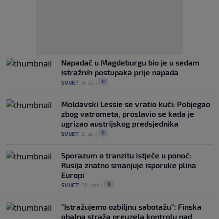
Napadač u Magdeburgu bio je u sedam
istražnih postupaka prije napada
0
SVIJET
|
4. sij.
|
Moldavski Lessie se vratio kući: Pobjegao
zbog vatrometa, proslavio se kada je
ugrizao austrijskog predsjednika
0
SVIJET
|
2. sij.
|
Sporazum o tranzitu istječe u ponoć:
Rusija znatno smanjuje isporuke plina
Europi
0
SVIJET
|
31. pro.
|
"Istražujemo ozbiljnu sabotažu": Finska
obalna straža preuzela kontrolu nad