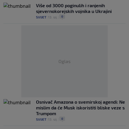
Više od 3000 poginulih i ranjenih
sjevernokorejskih vojnika u Ukrajini
0
SVIJET
|
13. sij.
|
Oglas
Osnivač Amazona o svemirskoj agendi: Ne
mislim da će Musk iskoristiti bliske veze s
Trumpom
0
SVIJET
|
13. sij.
|