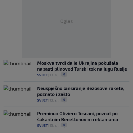
Oglas
Moskva tvrdi da je Ukrajina pokušala
napasti plinovod Turski tok na jugu Rusije
0
SVIJET
|
13. sij.
|
Neuspješno lansiranje Bezosove rakete,
poznato i zašto
0
SVIJET
|
13. sij.
|
Preminuo Oliviero Toscani, poznat po
šokantnim Benettonovim reklamama
0
SVIJET
|
13. sij.
|