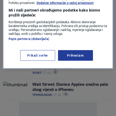
Politiku privatnosti.
Dodatne informacije o vašoj privatnosti
VIDEO / Zastrašujući prizori iz Mjanmara i
Mi i naši partneri obrađujemo podatke kako bismo
Tajlanda: Zgrade sravnjene sa zemljom,
pružili sljedeće:
ljudi pod ruševinama
Korištenje preciznih geolokacijskih podataka. Aktivno skeniranje
0
SVIJET
|
28. ožu.
|
karakteristika uređaja za identifikaciju. Pohrana i/ili pristup podacima na
uređaju. Personalizirano oglašavanje i sadržaj, mjerenje oglašavanja i
sadržaja, uvidi u publiku i razvoj usluga.
Raketni napad u Ukrajini: Ubijene
Popis partnera (dobavljača)
najmanje četiri osobe, eksplozije
odjekivale gradom
0
SVIJET
|
17. sij.
|
Prikaži svrhe
Prihvaćam
Netanyahuov ured priopćio kada će biti
oslobođeni prvi taoci
0
SVIJET
|
17. sij.
|
Wall Street: Dionice Applea snažno pale
zbog vijesti o iPhoneu
0
TEHNOLOGIJA
|
17. sij.
|