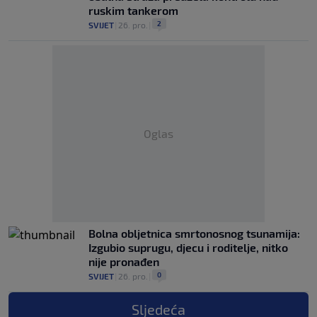
ruskim tankerom
2
SVIJET
|
26. pro.
|
Oglas
Bolna obljetnica smrtonosnog tsunamija:
Izgubio suprugu, djecu i roditelje, nitko
nije pronađen
0
SVIJET
|
26. pro.
|
Sljedeća