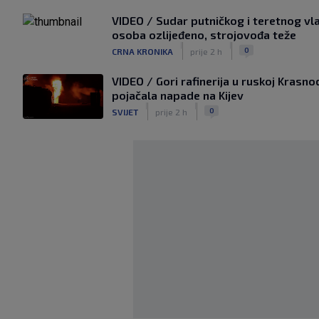
VIDEO / Sudar putničkog i teretnog vla
osoba ozlijeđeno, strojovođa teže
|
|
0
CRNA KRONIKA
prije 2 h
VIDEO / Gori rafinerija u ruskoj Krasno
pojačala napade na Kijev
|
|
0
SVIJET
prije 2 h