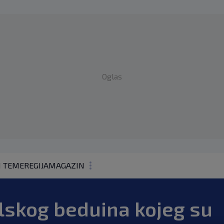
Oglas
1 TEME
REGIJA
MAGAZIN
N1 KOMENTAR
elskog beduina kojeg su
KOLUMNE