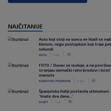
NAJČITANIJE
Auto koji stoji na suncu ne hladi se naj
klimom, nego postupkom koji traje pe
sekundi
|
|
0
AUTO
7. kol.
FOTO / Dunav se isušuje, a na površin
izranjaju njemački ratni brodovi i kosti
mamuta
|
|
2
KLIMATSKE PROMJENE
5. kol.
Španjolska Italiji postavila ultimatum:
"Imate dva dana..."
|
|
0
SVIJET
7. kol.