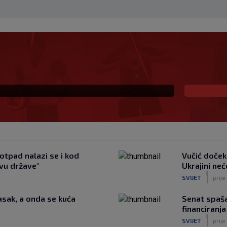
eprezentaciju UAE-a,
otpad nalazi se i kod
Vučić dočeka
tvu države"
Ukrajini ne
|
SVIJET
prije
asak, a onda se kuća
Senat spaš
financiranja
|
SVIJET
prije