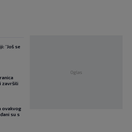
i: "Još se
"
Oglas
ranica
 završili
ja ovakvog
đani su s