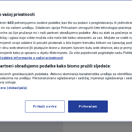
li u krvavom pohodu
N1(DIS)INFO
KLIMATSKE PROMJENE
 vašoj privatnosti
omentara
rtneri
603
pohranjujemo osobne podatke, kao što su podaci o pregledavanju ili jedinstveni 
FOTO
o im na vašem uređaju. Odabirom opcije Prihvaćam omogućit ćete tehnologije praćenja
vrhe za čije pružanje mi i naši partneri obrađujemo podatke. Ako su alati za praćenje
žaj i oglasi koje vidite možda više neće biti toliko relevantni za vas. Možete se vratiti n
VIDEO
zmijenili svoje odabire ili povukli pristanak u bilo kojem trenutku klikom na Upravljaj p
i dnu web-stranice [ili plutajuće ikone u donjem lijevom kutu web stranice, ako je primje
rimijeniti kako je opisano u dijelu Web-mjesto. Za više pojedinosti pogledajte našu Politi
Dodatne informacije o vašoj privatnosti
 partneri obrađujemo podatke kako bismo pružili sljedeće:
kojeg su militanti Hamasa oteli u krvavom pohodu 
reciznih geolokacijskih podataka. Aktivno skeniranje karakteristika uređaja za identifika
p podacima na uređaju. Personalizirano oglašavanje i sadržaj, mjerenje oglašavanja i sadr
u Gaze, uz dokaze da je njegov sin možda isto ubij
zvoj usluga.
era (dobavljača)
više
Prikaži svrhe
Prihvaćam