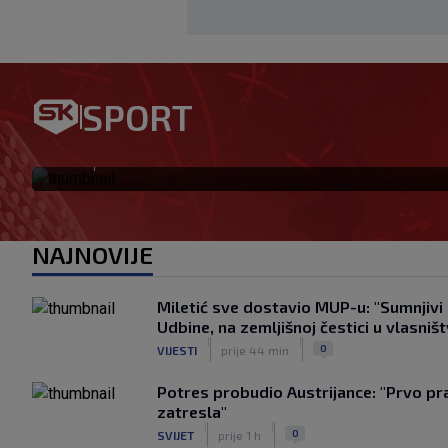
Igor Bišćan preuzima U-23 r
SPORT
radit će u projektu s Dalićem
|
SK
prije 43 min
NAJNOVIJE
Miletić sve dostavio MUP-u: "Sumnjivi 
Udbine, na zemljišnoj čestici u vlasniš
|
|
0
VIJESTI
prije 44 min
Potres probudio Austrijance: "Prvo pr
zatresla"
|
|
0
SVIJET
prije 1 h