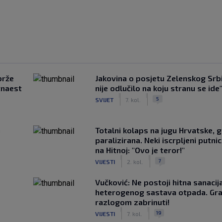
brže
Jakovina o posjetu Zelenskog Srbij
tnaest
nije odlučilo na koju stranu se ide
|
|
5
SVIJET
7. kol.
u
Totalni kolaps na jugu Hrvatske, g
paralizirana. Neki iscrpljeni putnici
na Hitnoj: "Ovo je teror!"
|
|
7
VIJESTI
2. kol.
Vučković: Ne postoji hitna sanaci
heterogenog sastava otpada. Gra
razlogom zabrinuti!
|
|
19
VIJESTI
7. kol.