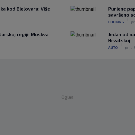
ka kod Bjelovara: Više
Punjene papr
savršeno s
|
COOKING
pr
darskoj regiji: Moskva
Jedan od na
Hrvatskoj
|
AUTO
prije 
Oglas