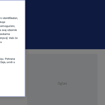
identifikatori,
 koje
 onemogućeni,
a ovaj izbornik
ostavkama
njivo]. Vaši će
ku
7.
ciju. Pohrana
žaja, uvidi u
en,
Oglas