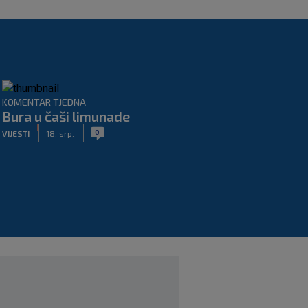
KOMENTAR TJEDNA
Bura u čaši limunade
|
|
0
VIJESTI
18. srp.