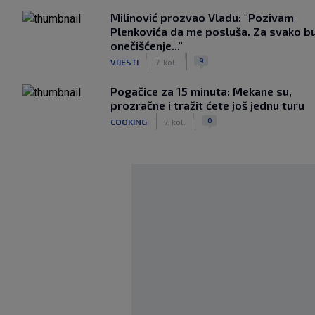
Milinović prozvao Vladu: "Pozivam
Plenkovića da me posluša. Za svako b
onečišćenje..."
|
|
9
VIJESTI
7. kol.
Pogačice za 15 minuta: Mekane su,
prozračne i tražit ćete još jednu turu
|
|
0
COOKING
7. kol.