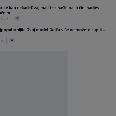
Hajduk želi Selahija, oglasio se igračev
ike kao nekad: Ovaj mali trik naših baka čini nadjev
menadžer: ‘Garcia ga dobro poznaje,
očnim
ali postoji problem…’
|
|
0
ije 2 h
SK
prije 4 h
Majer predstavljen u AEK-u. Vlasnik
jpopularnijih: Ovaj model Golfa više ne možete kupiti u
kluba: ‘Imaš tigrove oči, jako si
inteligentan’
|
|
0
3 h
SK
prije 4 h
Bio je hit druge lige, a sada s Istrom
prijeti Hajduku: ‘Imao sam 16 ponuda,
ali htio sam SHNL’
|
SK
prije 4 h
VIDEO / Tenisač se požalio na
gledatelja koji mu je smetao, reakcija
suca je hit
|
SK
prije 4 h