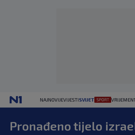
NAJNOVIJE
VIJESTI
SVIJET
VRIJEME
N
Pronađeno tijelo izra