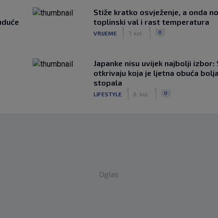
Stiže kratko osvježenje, a onda no
uduće
toplinski val i rast temperatura
|
|
0
VRIJEME
7. kol.
Japanke nisu uvijek najbolji izbor:
otkrivaju koja je ljetna obuća bolj
stopala
|
|
0
LIFESTYLE
6. kol.
Oglas