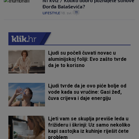
N1 kviz / Koliko dobro poznajete stihove
Đorđa Balaševića?
11
LIFESTYLE
18. svi.
|
|
Ljudi su počeli čuvati novac u
aluminijskoj foliji: Evo zašto tvrde
da je to korisno
Ljudi tvrde da je ovo piće bolje od
vode kada su vrućine: Gasi žeđ,
čuva crijeva i daje energiju
Ljeti vam se skuplja previše leda u
frižideru i škrinji: Uz samo nekoliko
kapi sastojka iz kuhinje riješit ćete
problem