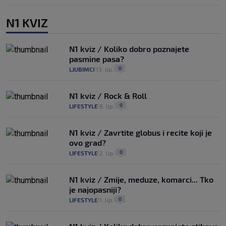
N1 KVIZ
N1 kviz / Koliko dobro poznajete
pasmine pasa?
0
LJUBIMCI
13. lip.
|
|
N1 kviz / Rock & Roll
0
LIFESTYLE
8. lip.
|
|
N1 kviz / Zavrtite globus i recite koji je
ovo grad?
0
LIFESTYLE
2. lip.
|
|
N1 kviz / Zmije, meduze, komarci... Tko
je najopasniji?
0
LIFESTYLE
1. lip.
|
|