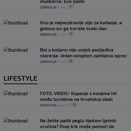
muškarce. Evo zašto
1
ZDRAVLJE
3. kol.
|
|
Ovo je najnezdravije ulje za kuhanje, a
gotovo svi ga koriste svaki dan
3
ZDRAVLJE
3. kol.
|
|
Bol u koljenu nije uvijek posljedica
starenja: Jedan simptom zahtijeva oprez
0
ZDRAVLJE
3. kol.
|
|
LIFESTYLE
FOTO, VIDEO/ Kupanje s konjima hit
među turistima na hrvatskoj obali
0
LIFESTYLE
prije 3 h
|
|
Ne želite paliti peglu tijekom ljetnih
vrućina? Ovaj trik može pomoći da