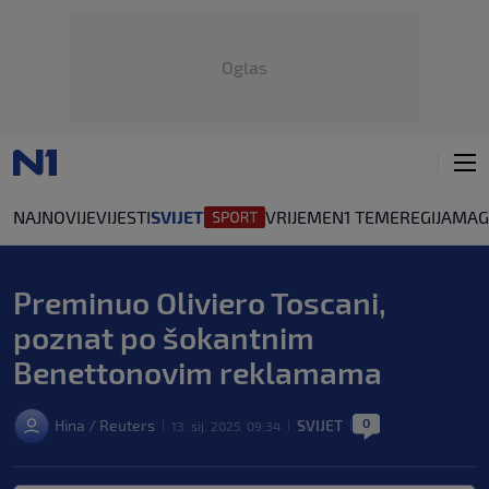
Oglas
NAJNOVIJE
VIJESTI
SVIJET
VRIJEME
N1 TEME
REGIJA
MAG
Preminuo Oliviero Toscani,
poznat po šokantnim
Benettonovim reklamama
0
Hina / Reuters
SVIJET
13. sij. 2025. 09:34
|
|
|