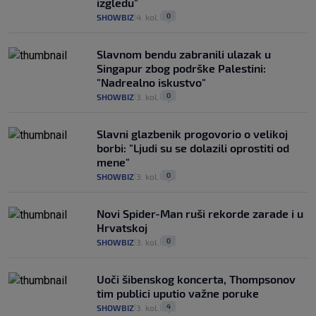
izgledu"
0
SHOWBIZ
4. kol.
|
|
Slavnom bendu zabranili ulazak u
Singapur zbog podrške Palestini:
"Nadrealno iskustvo"
0
SHOWBIZ
3. kol.
|
|
Slavni glazbenik progovorio o velikoj
borbi: "Ljudi su se dolazili oprostiti od
mene"
0
SHOWBIZ
3. kol.
|
|
Novi Spider-Man ruši rekorde zarade i u
Hrvatskoj
0
SHOWBIZ
3. kol.
|
|
Uoči šibenskog koncerta, Thompsonov
tim publici uputio važne poruke
4
SHOWBIZ
3. kol.
|
|