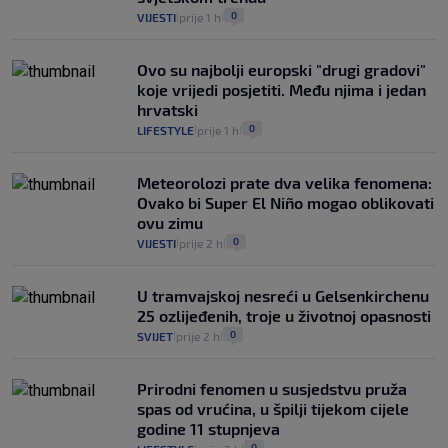
0
VIJESTI
prije 1 h
|
|
Ovo su najbolji europski "drugi gradovi"
koje vrijedi posjetiti. Među njima i jedan
hrvatski
0
LIFESTYLE
prije 1 h
|
|
Meteorolozi prate dva velika fenomena:
Ovako bi Super El Niño mogao oblikovati
ovu zimu
0
VIJESTI
prije 2 h
|
|
U tramvajskoj nesreći u Gelsenkirchenu
25 ozlijeđenih, troje u životnoj opasnosti
0
SVIJET
prije 2 h
|
|
Prirodni fenomen u susjedstvu pruža
spas od vrućina, u špilji tijekom cijele
godine 11 stupnjeva
0