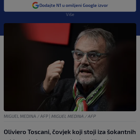
Dodajte N1 u omiljeni Google izvor
Više
MIGUEL MEDINA / AFP
|
MIGUEL MEDINA / AFP
Oliviero Toscani, čovjek koji stoji iza šokantnih