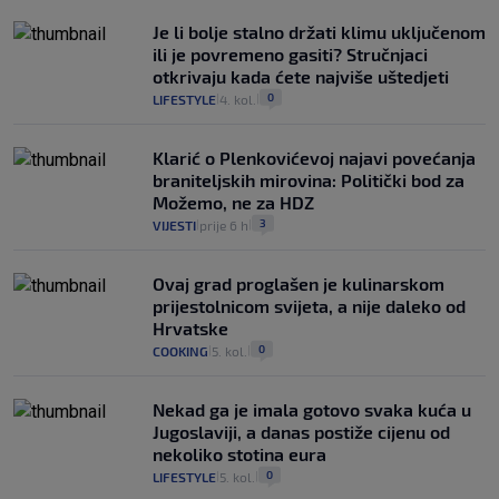
Je li bolje stalno držati klimu uključenom
ili je povremeno gasiti? Stručnjaci
otkrivaju kada ćete najviše uštedjeti
0
LIFESTYLE
4. kol.
|
|
Klarić o Plenkovićevoj najavi povećanja
braniteljskih mirovina: Politički bod za
Možemo, ne za HDZ
3
VIJESTI
prije 6 h
|
|
Ovaj grad proglašen je kulinarskom
prijestolnicom svijeta, a nije daleko od
Hrvatske
0
COOKING
5. kol.
|
|
Nekad ga je imala gotovo svaka kuća u
Jugoslaviji, a danas postiže cijenu od
nekoliko stotina eura
0
LIFESTYLE
5. kol.
|
|