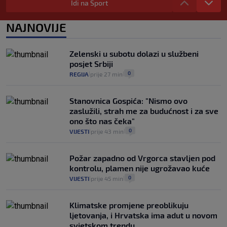
zdravstvenu iskaznicu". Kakva su prava
Idi na Sport
pacijenata izvan mjesta prebivališta?
1
VIJESTI
1. kol.
NAJNOVIJE
|
|
Provjerili smo "što ćemo onda" ako
Plenković na 15 dana ukine mjere: "Ne bi
Zelenski u subotu dolazi u službeni
se dogodilo ništa. Vlada se zaljubila u te
posjet Srbiji
intervencije"
0
REGIJA
prije 27 min
|
|
25
VIJESTI
30. srp.
|
|
Stanovnica Gospića: "Nismo ovo
zaslužili, strah me za budućnost i za sve
ono što nas čeka"
0
VIJESTI
prije 43 min
|
|
Požar zapadno od Vrgorca stavljen pod
kontrolu, plamen nije ugrožavao kuće
0
VIJESTI
prije 45 min
|
|
Klimatske promjene preoblikuju
ljetovanja, i Hrvatska ima adut u novom
svjetskom trendu