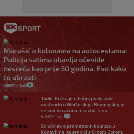
SPORT
Marušić o kolonama na autocestama:
Policija satima obavlja očevide
nesreća kao prije 50 godina. Evo kako
to ubrzati
6
VIJESTI
4. kol.
|
|
Tadić: Krško je u boljoj poziciji od
nuklearki u Mađarskoj i Rumunjskoj jer
se vodilo računa o važnoj stvari
5
VIJESTI
4. kol.
|
|
Stručnjak o prometnom kolapsu u
Konavlima na granici s Crnom Gorom: