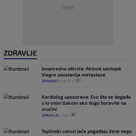
Oglas
ZDRAVLJE
Izvanredno otkriće: Aktivni sastojak
Viagre zaustavlja metastaze
2
ZNANOST
prije 13 h
|
|
Kardiolog upozorava: Evo što se događa
s krvnim tlakom ako dugo boravite na
vrućini
0
ZDRAVLJE
5. kol.
|
|
Toplinski valovi jače pogađaju žene nego