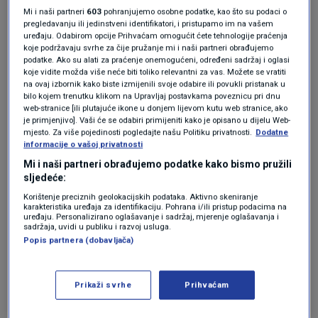
izgubio 40 kilograma.
Mi i naši partneri
603
pohranjujemo osobne podatke, kao što su podaci o
pregledavanju ili jedinstveni identifikatori, i pristupamo im na vašem
Toscani, rođen 28. veljače 1942., krenuo je
uređaju. Odabirom opcije Prihvaćam omogućit ćete tehnologije praćenja
koje podržavaju svrhe za čije pružanje mi i naši partneri obrađujemo
očevim stopama školujući se za fotografa.
podatke. Ako su alati za praćenje onemogućeni, određeni sadržaj i oglasi
koje vidite možda više neće biti toliko relevantni za vas. Možete se vratiti
Studirao je u Zuerichu nakon čega je radio za
na ovaj izbornik kako biste izmijenili svoje odabire ili povukli pristanak u
bilo kojem trenutku klikom na Upravljaj postavkama poveznicu pri dnu
mnogobrojne modne časopise pomogavši u
web-stranice [ili plutajuće ikone u donjem lijevom kutu web stranice, ako
je primjenjivo]. Vaši će se odabiri primijeniti kako je opisano u dijelu Web-
izgradnji karijera mnogih poznatih modela kao
mjesto. Za više pojedinosti pogledajte našu Politiku privatnosti.
Dodatne
što je
Monica Bellucci
.
informacije o vašoj privatnosti
Mi i naši partneri obrađujemo podatke kako bismo pružili
sljedeće:
Proslavio se 1980-ih kao kreativni direktor
Korištenje preciznih geolokacijskih podataka. Aktivno skeniranje
karakteristika uređaja za identifikaciju. Pohrana i/ili pristup podacima na
Benettona
, obiteljskog modnog lanca sa
uređaju. Personalizirano oglašavanje i sadržaj, mjerenje oglašavanja i
sadržaja, uvidi u publiku i razvoj usluga.
sjevera Italije. Toscani je stavio fotografije
Popis partnera (dobavljača)
pacijenta koji je umirao od AIDS-a i krvave
odjeće vojnika ubijenog u Bosni na plakate
Prikaži svrhe
Prihvaćam
širom svijeta, izazvavši kontroverze koje su