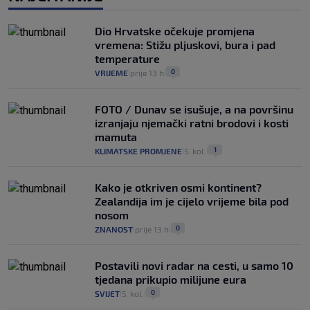
Dio Hrvatske očekuje promjena
vremena: Stižu pljuskovi, bura i pad
temperature
0
VRIJEME
prije 13 h
|
|
FOTO / Dunav se isušuje, a na površinu
izranjaju njemački ratni brodovi i kosti
mamuta
1
KLIMATSKE PROMJENE
5. kol.
|
|
Kako je otkriven osmi kontinent?
Zealandija im je cijelo vrijeme bila pod
nosom
0
ZNANOST
prije 13 h
|
|
Postavili novi radar na cesti, u samo 10
tjedana prikupio milijune eura
0
SVIJET
5. kol.
|
|