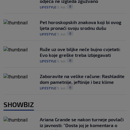
odjeća ne izgleda zgužvano
0
LIFESTYLE
5. kol.
|
|
Pet horoskopskih znakova koji bi ovog
ljeta pronaći svoju srodnu dušu
0
LIFESTYLE
5. kol.
|
|
Ruže uz ove biljke neće bujno cvjetati:
Evo koje greške treba izbjegavati
0
LIFESTYLE
5. kol.
|
|
Zaboravite na velike račune: Rashladite
dom pametnije, jeftinije i bez klime
0
LIFESTYLE
5. kol.
|
|
SHOWBIZ
Ariana Grande se nakon turneje povlači
iz javnosti: "Dosta joj je komentara o