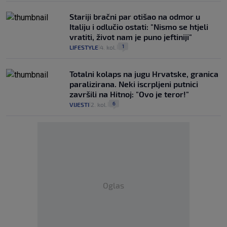
Stariji bračni par otišao na odmor u
Italiju i odlučio ostati: "Nismo se htjeli
vratiti, život nam je puno jeftiniji"
1
LIFESTYLE
4. kol.
|
|
Totalni kolaps na jugu Hrvatske, granica
paralizirana. Neki iscrpljeni putnici
završili na Hitnoj: "Ovo je teror!"
6
VIJESTI
2. kol.
|
|
Oglas