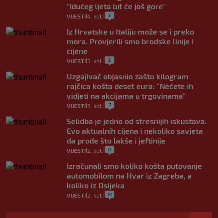
"Idućeg ljeta bit će još gore"
3
VIJESTI
4. kol.
|
|
Iz Hrvatske u Italiju može se i preko
mora. Provjerili smo brodske linije i
cijene
2
VIJESTI
3. kol.
|
|
Uzgajivač objasnio zašto kilogram
rajčica košta deset eura: "Nećete ih
vidjeti na akcijama u trgovinama"
7
VIJESTI
3. kol.
|
|
Selidba je jedno od stresnijih iskustava.
Evo aktualnih cijena i nekoliko savjeta
da prođe što lakše i jeftinije
0
VIJESTI
2. kol.
|
|
Izračunali smo koliko košta putovanje
automobilom na Hvar iz Zagreba, a
koliko iz Osijeka
14
VIJESTI
2. kol.
|
|
"Kći je otišla na more, a zaboravila