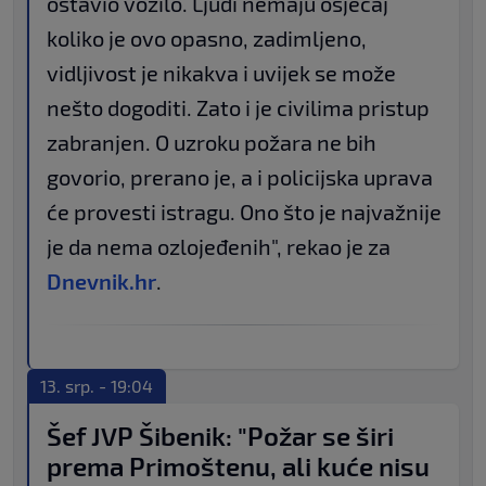
ostavio vozilo. Ljudi nemaju osjećaj
koliko je ovo opasno, zadimljeno,
vidljivost je nikakva i uvijek se može
nešto dogoditi. Zato i je civilima pristup
zabranjen. O uzroku požara ne bih
govorio, prerano je, a i policijska uprava
će provesti istragu. Ono što je najvažnije
je da nema ozlojeđenih", rekao je za
Dnevnik.hr
.
13. srp. - 19:04
Šef JVP Šibenik: "Požar se širi
prema Primoštenu, ali kuće nisu