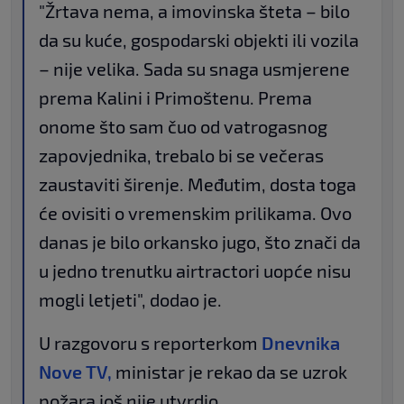
"Žrtava nema, a imovinska šteta – bilo
da su kuće, gospodarski objekti ili vozila
– nije velika. Sada su snaga usmjerene
prema Kalini i Primoštenu. Prema
onome što sam čuo od vatrogasnog
zapovjednika, trebalo bi se večeras
zaustaviti širenje. Međutim, dosta toga
će ovisiti o vremenskim prilikama. Ovo
danas je bilo orkansko jugo, što znači da
u jedno trenutku airtractori uopće nisu
mogli letjeti", dodao je.
U razgovoru s reporterkom
Dnevnika
Nove TV,
ministar je rekao da se uzrok
požara još nije utvrdio.