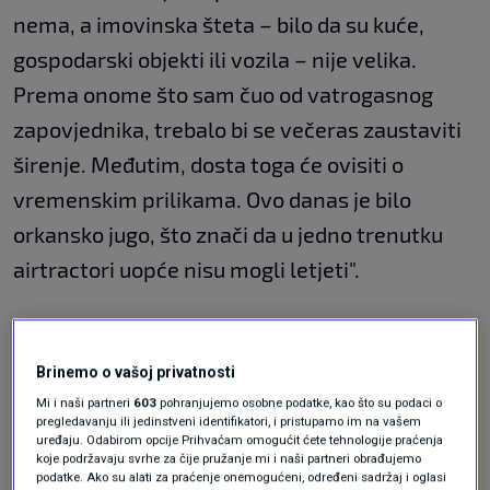
nema, a imovinska šteta – bilo da su kuće,
gospodarski objekti ili vozila – nije velika.
Prema onome što sam čuo od vatrogasnog
zapovjednika, trebalo bi se večeras zaustaviti
širenje. Međutim, dosta toga će ovisiti o
vremenskim prilikama. Ovo danas je bilo
orkansko jugo, što znači da u jedno trenutku
airtractori uopće nisu mogli letjeti".
Brinemo o vašoj privatnosti
Mi i naši partneri
603
pohranjujemo osobne podatke, kao što su podaci o
pregledavanju ili jedinstveni identifikatori, i pristupamo im na vašem
uređaju. Odabirom opcije Prihvaćam omogućit ćete tehnologije praćenja
koje podržavaju svrhe za čije pružanje mi i naši partneri obrađujemo
podatke. Ako su alati za praćenje onemogućeni, određeni sadržaj i oglasi