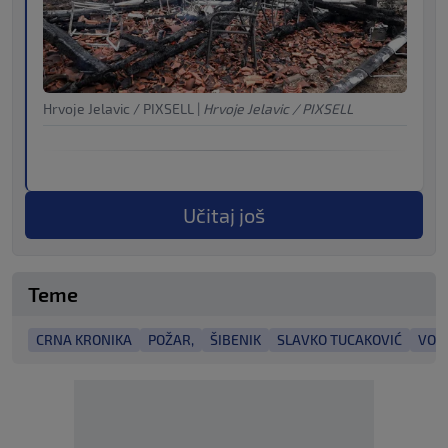
Hrvoje Jelavic / PIXSELL
|
Hrvoje Jelavic / PIXSELL
Učitaj još
Teme
CRNA KRONIKA
POŽAR,
ŠIBENIK
SLAVKO TUCAKOVIĆ
VOLI