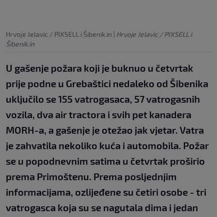
Hrvoje Jelavic / PIXSELL i Šibenik.in
|
Hrvoje Jelavic / PIXSELL i
Šibenik.in
U gašenje požara koji je buknuo u četvrtak
prije podne u Grebaštici nedaleko od Šibenika
uključilo se 155 vatrogasaca, 57 vatrogasnih
vozila, dva air tractora i svih pet kanadera
MORH-a, a gašenje je otežao jak vjetar. Vatra
je zahvatila nekoliko kuća i automobila. Požar
se u popodnevnim satima u četvrtak proširio
prema Primoštenu. Prema posljednjim
informacijama, ozlijeđene su četiri osobe - tri
vatrogasca koja su se nagutala dima i jedan