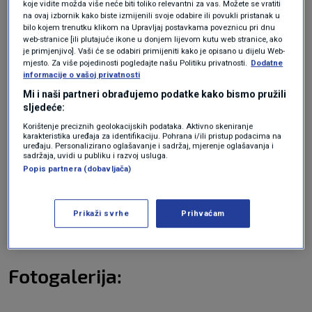
koje vidite možda više neće biti toliko relevantni za vas. Možete se vratiti
na ovaj izbornik kako biste izmijenili svoje odabire ili povukli pristanak u
bilo kojem trenutku klikom na Upravljaj postavkama poveznicu pri dnu
web-stranice [ili plutajuće ikone u donjem lijevom kutu web stranice, ako
je primjenjivo]. Vaši će se odabiri primijeniti kako je opisano u dijelu Web-
mjesto. Za više pojedinosti pogledajte našu Politiku privatnosti.
Dodatne
informacije o vašoj privatnosti
Mi i naši partneri obrađujemo podatke kako bismo pružili
sljedeće:
Korištenje preciznih geolokacijskih podataka. Aktivno skeniranje
karakteristika uređaja za identifikaciju. Pohrana i/ili pristup podacima na
uređaju. Personalizirano oglašavanje i sadržaj, mjerenje oglašavanja i
sadržaja, uvidi u publiku i razvoj usluga.
Popis partnera (dobavljača)
Prikaži svrhe
Prihvaćam
Fotogalerija: