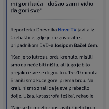
mi gori kuća - došao sam i vidio
da gori sve"
Reporterka Dnevnika
Nove TV
javila iz
Grebaštice, gdje je razgovarala s
pripadnikom DVD-a
Josipom Bačelićem
.
"Kad je to jutros u brdu krenulo, mislili
smo da neće biti ništa, ali jugo je bilo
prejako i sve se dogodilo u 15-20 minuta.
Branili smo kuće gore, prema brdu. Na
kraju nismo znali da je sve prebacilo
dolje. Užas, katastrofa teška", rekao je.
"Nije se to moglo zaustaviti. Cijelo brdo