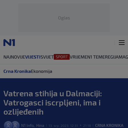
Oglas
NAJNOVIJE
VIJESTI
SVIJET
VRIJEME
N1 TEME
REGIJA
MAG
Crna Kronika
Ekonomija
Vatrena stihija u Dalmaciji:
Vatrogasci iscrpljeni, ima i
ozlijeđenih
N1 Info
Hina
CRNA KRONIKA
,
13. srp. 2023. 12:31
21:18
|
>
|