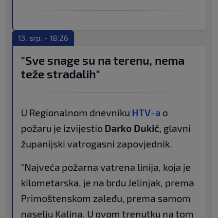
13. srp. - 18:26
"Sve snage su na terenu, nema
teže stradalih"
U Regionalnom dnevniku
HTV-a
o
požaru je izvijestio
Darko Dukić
, glavni
županijski vatrogasni zapovjednik.
"Najveća požarna vatrena linija, koja je
kilometarska, je na brdu Jelinjak, prema
Primoštenskom zaleđu, prema samom
naselju Kalina. U ovom trenutku na tom