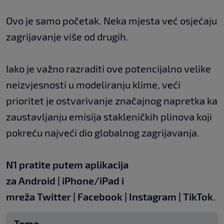
Ovo je samo početak. Neka mjesta već osjećaju
zagrijavanje više od drugih.
Iako je važno razraditi ove potencijalno velike
neizvjesnosti u modeliranju klime, veći
prioritet je ostvarivanje značajnog napretka ka
zaustavljanju emisija stakleničkih plinova koji
pokreću najveći dio globalnog zagrijavanja.
N1 pratite putem aplikacija
za
Android
|
iPhone/iPad
i
mreža
Twitter
|
Facebook
|
Instagram
|
TikTok
.
Teme