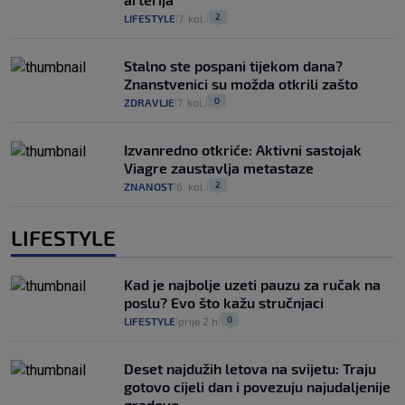
2
LIFESTYLE
7. kol.
|
|
Stalno ste pospani tijekom dana?
Znanstvenici su možda otkrili zašto
0
ZDRAVLJE
7. kol.
|
|
Izvanredno otkriće: Aktivni sastojak
Viagre zaustavlja metastaze
2
ZNANOST
6. kol.
|
|
LIFESTYLE
Kad je najbolje uzeti pauzu za ručak na
poslu? Evo što kažu stručnjaci
0
LIFESTYLE
prije 2 h
|
|
Deset najdužih letova na svijetu: Traju
gotovo cijeli dan i povezuju najudaljenije
gradove