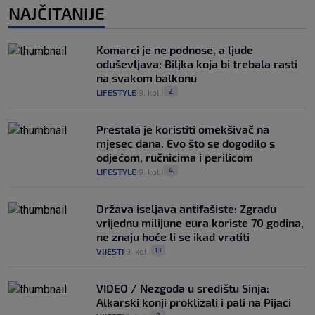
NAJČITANIJE
Komarci je ne podnose, a ljude
oduševljava: Biljka koja bi trebala rasti
na svakom balkonu
2
LIFESTYLE
9. kol.
|
|
Prestala je koristiti omekšivač na
mjesec dana. Evo što se dogodilo s
odjećom, ručnicima i perilicom
4
LIFESTYLE
9. kol.
|
|
Država iseljava antifašiste: Zgradu
vrijednu milijune eura koriste 70 godina,
ne znaju hoće li se ikad vratiti
13
VIJESTI
9. kol.
|
|
VIDEO / Nezgoda u središtu Sinja:
Alkarski konji proklizali i pali na Pijaci
8