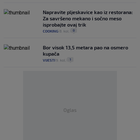
Napravite pljeskavice kao iz restorana:
Za savršeno mekano i sočno meso
isprobajte ovaj trik
0
COOKING
8. kol.
|
|
Bor visok 13,5 metara pao na osmero
kupača
1
VIJESTI
9. kol.
|
|
Oglas