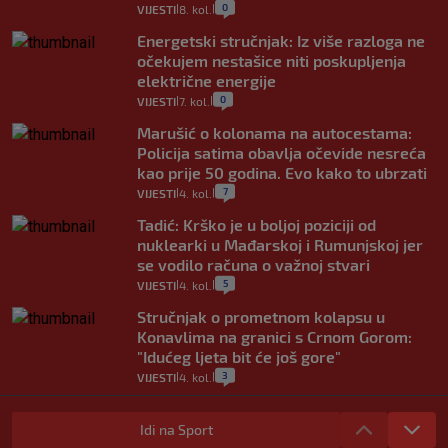
0
VIJESTI
8. kol.
|
|
Energetski stručnjak: Iz više razloga ne
očekujem nestašice niti poskupljenja
električne energije
0
VIJESTI
7. kol.
|
|
Marušić o kolonama na autocestama:
Policija satima obavlja očevide nesreća
kao prije 50 godina. Evo kako to ubrzati
7
VIJESTI
4. kol.
|
|
Tadić: Krško je u boljoj poziciji od
nuklearki u Mađarskoj i Rumunjskoj jer
se vodilo računa o važnoj stvari
5
VIJESTI
4. kol.
|
|
Stručnjak o prometnom kolapsu u
Konavlima na granici s Crnom Gorom:
"Idućeg ljeta bit će još gore"
3
VIJESTI
4. kol.
|
|
Iz Hrvatske u Italiju može se i preko
mora. Provjerili smo brodske linije i
Idi na Sport