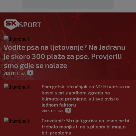
SPORT
Vodite psa na ljetovanje? Na Jadranu
je skoro 300 plaža za pse. Provjerili
smo gdje se nalaze
1
VIJESTI
9. kol.
|
|
Energetski stručnjak za N1: Hrvatska ne
kasni s prilagodbom zgrada na
klimatske promjene, ali sve ovisi o
jednom faktoru
2
VIJESTI
9. kol.
|
|
Grozdanić: Struje i goriva na jesen ne bi
trebalo manjkati no s plinom bi moglo
biti problema