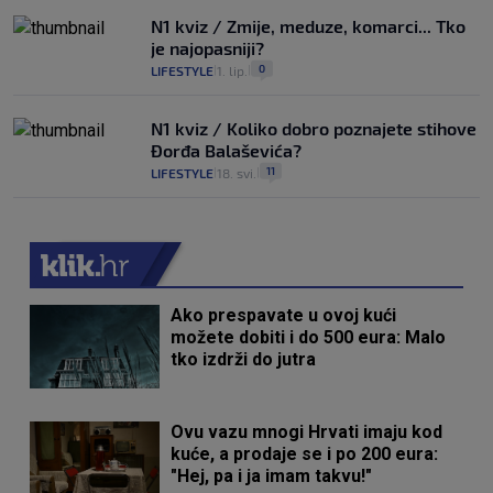
N1 kviz / Zmije, meduze, komarci... Tko
je najopasniji?
0
LIFESTYLE
1. lip.
|
|
N1 kviz / Koliko dobro poznajete stihove
Đorđa Balaševića?
11
LIFESTYLE
18. svi.
|
|
Ako prespavate u ovoj kući
možete dobiti i do 500 eura: Malo
tko izdrži do jutra
Ovu vazu mnogi Hrvati imaju kod
kuće, a prodaje se i po 200 eura:
"Hej, pa i ja imam takvu!"