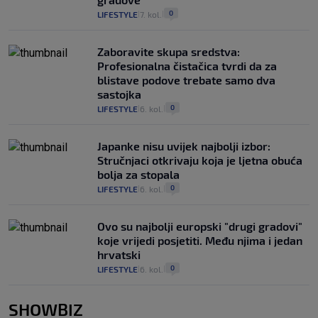
0
LIFESTYLE
7. kol.
|
|
Zaboravite skupa sredstva:
Profesionalna čistačica tvrdi da za
blistave podove trebate samo dva
sastojka
0
LIFESTYLE
6. kol.
|
|
Japanke nisu uvijek najbolji izbor:
Stručnjaci otkrivaju koja je ljetna obuća
bolja za stopala
0
LIFESTYLE
6. kol.
|
|
Ovo su najbolji europski "drugi gradovi"
koje vrijedi posjetiti. Među njima i jedan
hrvatski
0
LIFESTYLE
6. kol.
|
|
SHOWBIZ