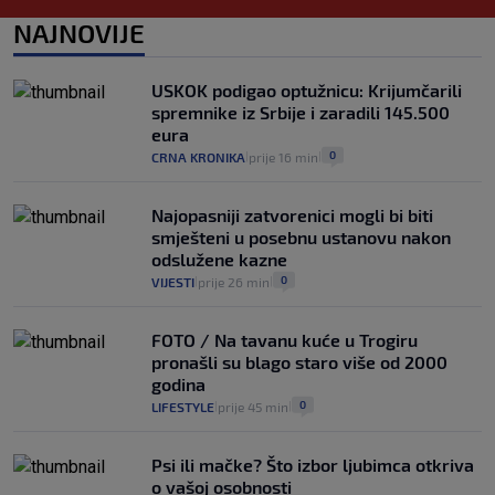
cijene
2
VIJESTI
3. kol.
NAJNOVIJE
|
|
Uzgajivač objasnio zašto kilogram
rajčica košta deset eura: "Nećete ih
USKOK podigao optužnicu: Krijumčarili
vidjeti na akcijama u trgovinama"
spremnike iz Srbije i zaradili 145.500
8
VIJESTI
3. kol.
|
|
eura
0
CRNA KRONIKA
prije 16 min
|
|
Najopasniji zatvorenici mogli bi biti
smješteni u posebnu ustanovu nakon
odslužene kazne
0
VIJESTI
prije 26 min
|
|
FOTO / Na tavanu kuće u Trogiru
pronašli su blago staro više od 2000
godina
0
LIFESTYLE
prije 45 min
|
|
Psi ili mačke? Što izbor ljubimca otkriva
o vašoj osobnosti