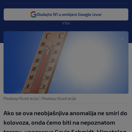
Dodajte N1 u omiljeni Google izvor
Više
Pixabay/Ilustracija
|
Pixabay/Ilustracija
Ako se ova neobjašnjiva anomalija ne smiri do
kolovoza, onda ćemo biti na nepoznatom
terenu, upozorava Gavin Schmidt, klimatolog