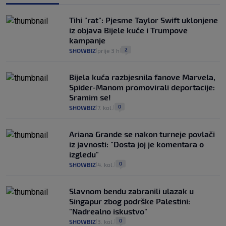
Tihi "rat": Pjesme Taylor Swift uklonjene
iz objava Bijele kuće i Trumpove
kampanje
2
SHOWBIZ
prije 3 h
|
|
Bijela kuća razbjesnila fanove Marvela,
Spider-Manom promovirali deportacije:
Sramim se!
0
SHOWBIZ
7. kol.
|
|
Ariana Grande se nakon turneje povlači
iz javnosti: "Dosta joj je komentara o
izgledu"
0
SHOWBIZ
4. kol.
|
|
Slavnom bendu zabranili ulazak u
Singapur zbog podrške Palestini:
"Nadrealno iskustvo"
0
SHOWBIZ
3. kol.
|
|