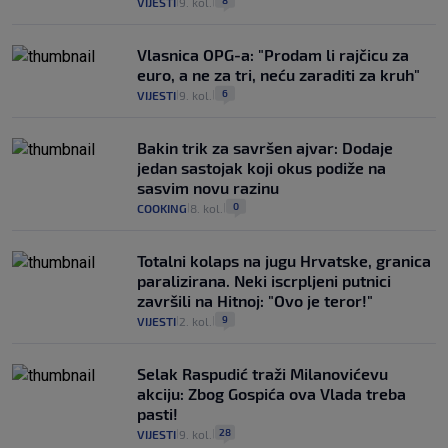
VIJESTI
9. kol.
|
|
Vlasnica OPG-a: "Prodam li rajčicu za
euro, a ne za tri, neću zaraditi za kruh"
6
VIJESTI
9. kol.
|
|
Bakin trik za savršen ajvar: Dodaje
jedan sastojak koji okus podiže na
sasvim novu razinu
0
COOKING
8. kol.
|
|
Totalni kolaps na jugu Hrvatske, granica
paralizirana. Neki iscrpljeni putnici
završili na Hitnoj: "Ovo je teror!"
9
VIJESTI
2. kol.
|
|
Selak Raspudić traži Milanovićevu
akciju: Zbog Gospića ova Vlada treba
pasti!
28
VIJESTI
9. kol.
|
|