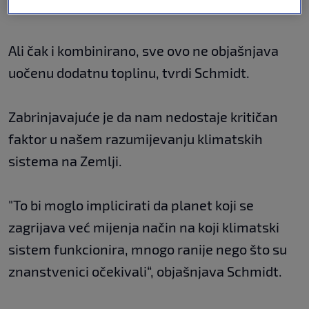
topline u našem smjeru.
Ali čak i kombinirano, sve ovo ne objašnjava
uočenu dodatnu toplinu, tvrdi Schmidt.
Zabrinjavajuće je da nam nedostaje kritičan
faktor u našem razumijevanju klimatskih
sistema na Zemlji.
"To bi moglo implicirati da planet koji se
zagrijava već mijenja način na koji klimatski
sistem funkcionira, mnogo ranije nego što su
znanstvenici očekivali“, objašnjava Schmidt.