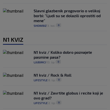
Slavni glazbenik progovorio o velikoj
borbi: "Ljudi su se dolazili oprostiti od
mene"
0
SHOWBIZ
3. kol.
|
|
N1 KVIZ
N1 kviz / Koliko dobro poznajete
pasmine pasa?
0
LJUBIMCI
13. lip.
|
|
N1 kviz / Rock & Roll
0
LIFESTYLE
8. lip.
|
|
N1 kviz / Zavrtite globus i recite koji je
ovo grad?
0
LIFESTYLE
2. lip.
|
|