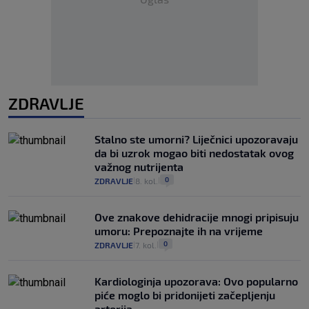
ZDRAVLJE
Stalno ste umorni? Liječnici upozoravaju
da bi uzrok mogao biti nedostatak ovog
važnog nutrijenta
0
ZDRAVLJE
8. kol.
|
|
Ove znakove dehidracije mnogi pripisuju
umoru: Prepoznajte ih na vrijeme
0
ZDRAVLJE
7. kol.
|
|
Kardiologinja upozorava: Ovo popularno
piće moglo bi pridonijeti začepljenju
arterija