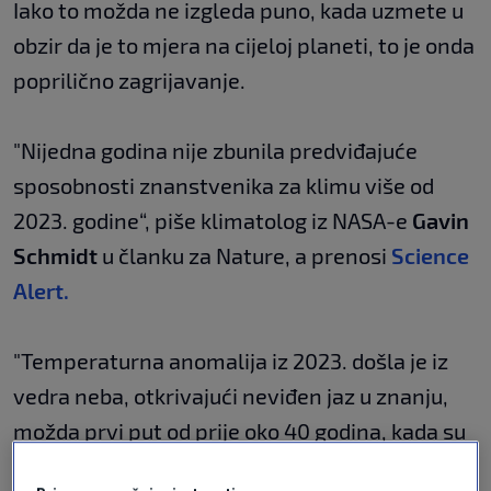
Iako to možda ne izgleda puno, kada uzmete u
obzir da je to mjera na cijeloj planeti, to je onda
poprilično zagrijavanje.
"Nijedna godina nije zbunila predviđajuće
sposobnosti znanstvenika za klimu više od
2023. godine“, piše klimatolog iz NASA-e
Gavin
Schmidt
u članku za Nature, a prenosi
Science
Alert.
"Temperaturna anomalija iz 2023. došla je iz
vedra neba, otkrivajući neviđen jaz u znanju,
možda prvi put od prije oko 40 godina, kada su
satelitski podaci počeli nuditi pogled na