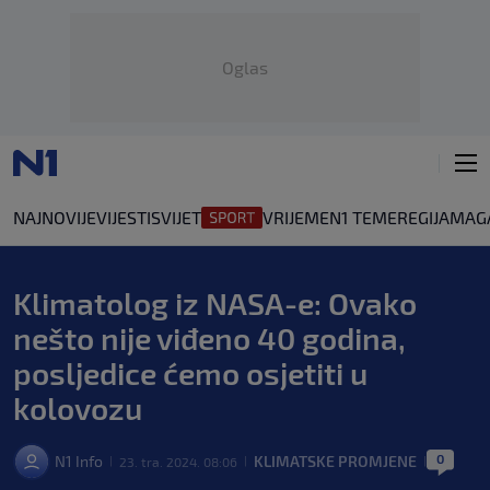
Oglas
NAJNOVIJE
VIJESTI
SVIJET
VRIJEME
N1 TEME
REGIJA
MAG
Klimatolog iz NASA-e: Ovako
nešto nije viđeno 40 godina,
posljedice ćemo osjetiti u
kolovozu
0
N1 Info
KLIMATSKE PROMJENE
23. tra. 2024. 08:06
|
|
|