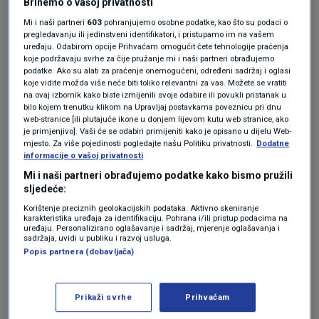
Brinemo o vašoj privatnosti
Zemljin klimatski sistem u realnom vremenu“.
Mi i naši partneri
603
pohranjujemo osobne podatke, kao što su podaci o
Schmidt upozorava da ako se ova neobjašnjiva
pregledavanju ili jedinstveni identifikatori, i pristupamo im na vašem
uređaju. Odabirom opcije Prihvaćam omogućit ćete tehnologije praćenja
anomalija ne smiri do kolovoza, u skladu s
koje podržavaju svrhe za čije pružanje mi i naši partneri obrađujemo
podatke. Ako su alati za praćenje onemogućeni, određeni sadržaj i oglasi
prethodnim El Nino fluktuacijama, onda ćemo
koje vidite možda više neće biti toliko relevantni za vas. Možete se vratiti
biti na nepoznatom terenu.
na ovaj izbornik kako biste izmijenili svoje odabire ili povukli pristanak u
bilo kojem trenutku klikom na Upravljaj postavkama poveznicu pri dnu
web-stranice [ili plutajuće ikone u donjem lijevom kutu web stranice, ako
je primjenjivo]. Vaši će se odabiri primijeniti kako je opisano u dijelu Web-
Postavljeno je nekoliko teorija za višak topline
mjesto. Za više pojedinosti pogledajte našu Politiku privatnosti.
Dodatne
informacije o vašoj privatnosti
koja premašuje ono što se očekuje od El Nina i
Mi i naši partneri obrađujemo podatke kako bismo pružili
stope povećanja CO2. To uključuje smanjenje
sljedeće:
aerosoli za površinsko hlađenje nakon
Korištenje preciznih geolokacijskih podataka. Aktivno skeniranje
karakteristika uređaja za identifikaciju. Pohrana i/ili pristup podacima na
uređaju. Personalizirano oglašavanje i sadržaj, mjerenje oglašavanja i
promjena regulative 2020. godine; povećanje
sadržaja, uvidi u publiku i razvoj usluga.
Popis partnera (dobavljača)
vodene pare koja zadržava toplinu od erupcije
Hunga Tonga-Hunga Ha’apai 2022; i aktivnost u
Prikaži svrhe
Prihvaćam
trenutnom solarnom ciklusu koja šalje više