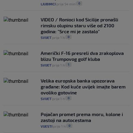
0
LJUBIMCI
prije 54 min
|
|
VIDEO / Ronioci kod Sicilije pronašli
rimsku olupinu staru više od 2100
godina: "Srce mi je zastalo"
0
SVIJET
prije 1 h
|
|
Američki F-16 presreli dva zrakoplova
blizu Trumpovog golf kluba
1
SVIJET
prije 1 h
|
|
Velika europska banka upozorava
građane: Kod kuće uvijek imajte barem
ovoliko gotovine
0
SVIJET
prije 1 h
|
|
Pojačan promet prema moru, kolone i
zastoji na autocestama
0
VIJESTI
prije 1 h
|
|