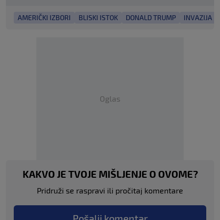
AMERIČKI IZBORI
BLISKI ISTOK
DONALD TRUMP
INVAZIJA N
Oglas
KAKVO JE TVOJE MIŠLJENJE O OVOME?
Pridruži se raspravi ili pročitaj komentare
Pošalji komentar