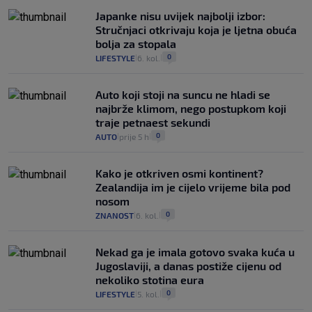
Japanke nisu uvijek najbolji izbor:
Stručnjaci otkrivaju koja je ljetna obuća
bolja za stopala
0
LIFESTYLE
6. kol.
|
|
Auto koji stoji na suncu ne hladi se
najbrže klimom, nego postupkom koji
traje petnaest sekundi
0
AUTO
prije 5 h
|
|
Kako je otkriven osmi kontinent?
Zealandija im je cijelo vrijeme bila pod
nosom
0
ZNANOST
6. kol.
|
|
Nekad ga je imala gotovo svaka kuća u
Jugoslaviji, a danas postiže cijenu od
nekoliko stotina eura
0
LIFESTYLE
5. kol.
|
|