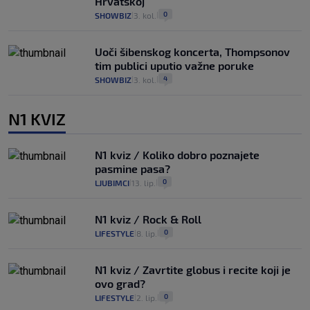
Hrvatskoj
0
SHOWBIZ
3. kol.
|
|
Uoči šibenskog koncerta, Thompsonov
tim publici uputio važne poruke
4
SHOWBIZ
3. kol.
|
|
N1 KVIZ
N1 kviz / Koliko dobro poznajete
pasmine pasa?
0
LJUBIMCI
13. lip.
|
|
N1 kviz / Rock & Roll
0
LIFESTYLE
8. lip.
|
|
N1 kviz / Zavrtite globus i recite koji je
ovo grad?
0
LIFESTYLE
2. lip.
|
|