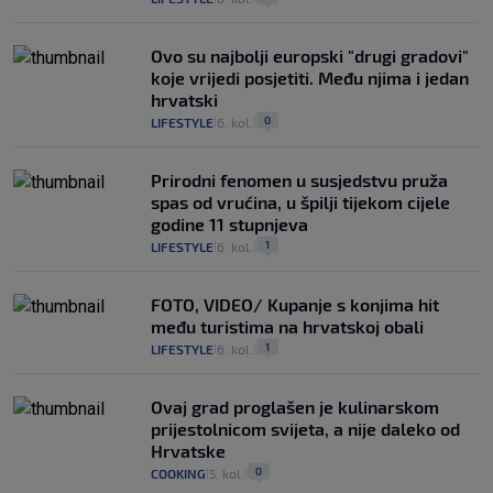
Ovo su najbolji europski "drugi gradovi"
koje vrijedi posjetiti. Među njima i jedan
hrvatski
0
LIFESTYLE
6. kol.
|
|
Prirodni fenomen u susjedstvu pruža
spas od vrućina, u špilji tijekom cijele
godine 11 stupnjeva
1
LIFESTYLE
6. kol.
|
|
FOTO, VIDEO/ Kupanje s konjima hit
među turistima na hrvatskoj obali
1
LIFESTYLE
6. kol.
|
|
Ovaj grad proglašen je kulinarskom
prijestolnicom svijeta, a nije daleko od
Hrvatske
0
COOKING
5. kol.
|
|