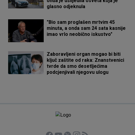
onda je uslijedila osveta koja je
glasno odjeknula
"Bio sam proglašen mrtvim 45
minuta, a onda sam 24 sata kasnije
imao vrlo neobično iskustvo"
Zaboravljeni organ mogao bi biti
ključ zaštite od raka: Znanstvenici
tvrde da smo desetljećima
podcjenjivali njegovu ulogu