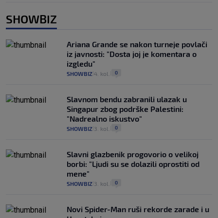
SHOWBIZ
Ariana Grande se nakon turneje povlači
iz javnosti: "Dosta joj je komentara o
izgledu"
0
SHOWBIZ
4. kol.
|
|
Slavnom bendu zabranili ulazak u
Singapur zbog podrške Palestini:
"Nadrealno iskustvo"
0
SHOWBIZ
3. kol.
|
|
Slavni glazbenik progovorio o velikoj
borbi: "Ljudi su se dolazili oprostiti od
mene"
0
SHOWBIZ
3. kol.
|
|
Novi Spider-Man ruši rekorde zarade i u