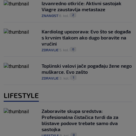
Izvanredno otkriće: Aktivni sastojak
Viagre zaustavlja metastaze
2
ZNANOST
6. kol.
|
|
Kardiolog upozorava: Evo što se događa
s krvnim tlakom ako dugo boravite na
vrućini
0
ZDRAVLJE
5. kol.
|
|
Toplinski valovi jače pogađaju žene nego
muškarce. Evo zašto
1
ZDRAVLJE
3. kol.
|
|
LIFESTYLE
Zaboravite skupa sredstva:
Profesionalna čistačica tvrdi da za
blistave podove trebate samo dva
sastojka
0
LIFESTYLE
6. kol.
|
|