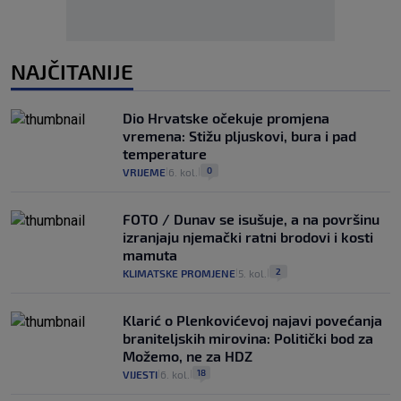
NAJČITANIJE
Dio Hrvatske očekuje promjena
vremena: Stižu pljuskovi, bura i pad
temperature
0
VRIJEME
6. kol.
|
|
FOTO / Dunav se isušuje, a na površinu
izranjaju njemački ratni brodovi i kosti
mamuta
2
KLIMATSKE PROMJENE
5. kol.
|
|
Klarić o Plenkovićevoj najavi povećanja
braniteljskih mirovina: Politički bod za
Možemo, ne za HDZ
18
VIJESTI
6. kol.
|
|