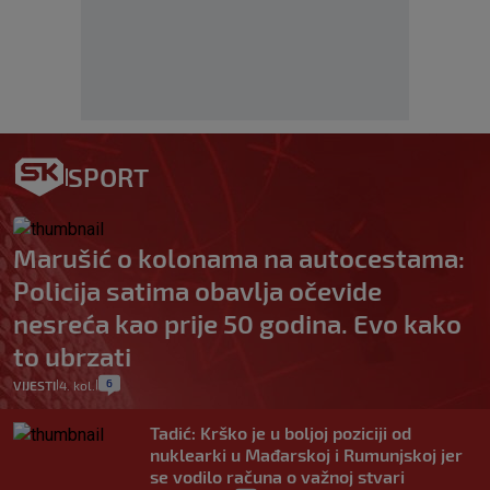
SPORT
Marušić o kolonama na autocestama:
Policija satima obavlja očevide
nesreća kao prije 50 godina. Evo kako
to ubrzati
6
VIJESTI
4. kol.
|
|
Tadić: Krško je u boljoj poziciji od
nuklearki u Mađarskoj i Rumunjskoj jer
se vodilo računa o važnoj stvari