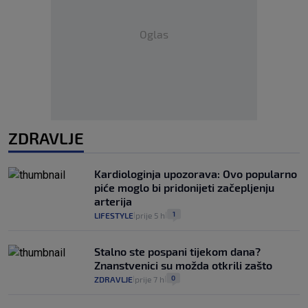
Oglas
ZDRAVLJE
Kardiologinja upozorava: Ovo popularno
piće moglo bi pridonijeti začepljenju
arterija
1
LIFESTYLE
prije 5 h
|
|
Stalno ste pospani tijekom dana?
Znanstvenici su možda otkrili zašto
0
ZDRAVLJE
prije 7 h
|
|