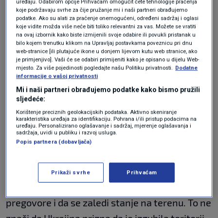
uređaju. Odabirom opcije Prihvaćam omogućit ćete tehnologije praćenja
koje podržavaju svrhe za čije pružanje mi i naši partneri obrađujemo
na rat u Ukrajini
podatke. Ako su alati za praćenje onemogućeni, određeni sadržaj i oglasi
koje vidite možda više neće biti toliko relevantni za vas. Možete se vratiti
na ovaj izbornik kako biste izmijenili svoje odabire ili povukli pristanak u
bilo kojem trenutku klikom na Upravljaj postavkama poveznicu pri dnu
web-stranice [ili plutajuće ikone u donjem lijevom kutu web stranice, ako
je primjenjivo]. Vaši će se odabiri primijeniti kako je opisano u dijelu Web-
"Ako pobjedi Harris, htjet će prebaciti više
mjesto. Za više pojedinosti pogledajte našu Politiku privatnosti.
Dodatne
odgovornosti na Europljane. Ideja će biti da
informacije o vašoj privatnosti
Mi i naši partneri obrađujemo podatke kako bismo pružili
Europljani budu odgovorni za budućnost
sljedeće:
Ukrajine. Možda bi bilo dobro za nas da nas
Korištenje preciznih geolokacijskih podataka. Aktivno skeniranje
karakteristika uređaja za identifikaciju. Pohrana i/ili pristup podacima na
netko prisili na to da budemo zaista odgovorni
uređaju. Personalizirano oglašavanje i sadržaj, mjerenje oglašavanja i
sadržaja, uvidi u publiku i razvoj usluga.
za sebe i za svoj kontintet", smatra Kovač.
Popis partnera (dobavljača)
Ako pobjedi Donald Trump?
Prikaži svrhe
Prihvaćam
"Ideja Trumpa je da on nametne mirovne
pregovore i da se zaledi stanje na terenu. To ne