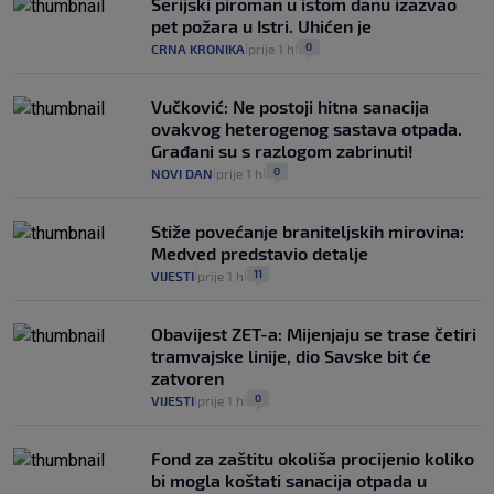
Serijski piroman u istom danu izazvao
pet požara u Istri. Uhićen je
0
CRNA KRONIKA
prije 1 h
|
|
Vučković: Ne postoji hitna sanacija
ovakvog heterogenog sastava otpada.
Građani su s razlogom zabrinuti!
0
NOVI DAN
prije 1 h
|
|
Stiže povećanje braniteljskih mirovina:
Medved predstavio detalje
11
VIJESTI
prije 1 h
|
|
Obavijest ZET-a: Mijenjaju se trase četiri
tramvajske linije, dio Savske bit će
zatvoren
0
VIJESTI
prije 1 h
|
|
Fond za zaštitu okoliša procijenio koliko
bi mogla koštati sanacija otpada u