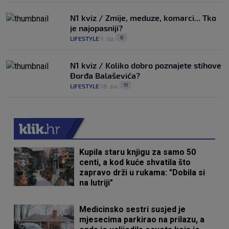
N1 kviz / Zmije, meduze, komarci... Tko
je najopasniji?
0
LIFESTYLE
1. lip.
|
|
N1 kviz / Koliko dobro poznajete stihove
Đorđa Balaševića?
11
LIFESTYLE
18. svi.
|
|
Kupila staru knjigu za samo 50
centi, a kod kuće shvatila što
zapravo drži u rukama: "Dobila si
na lutriji"
Medicinsko sestri susjed je
mjesecima parkirao na prilazu, a