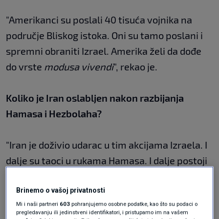
"Amerikanci su poslali 40 tisuća vojnika na
područje Bliskog istoka. Oni su tamo poslani i
spremni obraniti Izrael. Amerika želi da dođe
do vrste
modusa vivendi
", rekao je.
Koliko je Iran oslabljen nakon razbijanja
Hamasa i Hezbolaha?
"Iran je doživio udarac u tim akcijama Izraela. I
dalje su taoci u rukama Hamasa. I dalje postoji
Hezbolah na području Libanona", kazao je
Kovač.
Brinemo o vašoj privatnosti
Mi i naši partneri
603
pohranjujemo osobne podatke, kao što su podaci o
Utjecaj američkih izbora
pregledavanju ili jedinstveni identifikatori, i pristupamo im na vašem