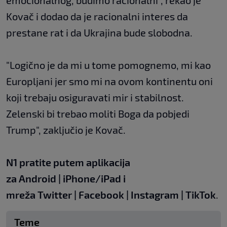
emocionalnog, budimo racionalni", rekao je
Kovač i dodao da je racionalni interes da
prestane rat i da Ukrajina bude slobodna.
"Logično je da mi u tome pomognemo, mi kao
Europljani jer smo mi na ovom kontinentu oni
koji trebaju osiguravati mir i stabilnost.
Zelenski bi trebao moliti Boga da pobjedi
Trump", zaključio je Kovač.
N1 pratite putem aplikacija
za
Android
|
iPhone/iPad
i
mreža
Twitter
|
Facebook
|
Instagram
|
TikTok
.
Teme