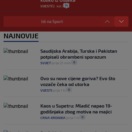
14
VIJESTI
2. kol.
|
|
"Kći je otišla na more, a zaboravila
zdravstvenu iskaznicu". Kakva su prava
Idi na Sport
pacijenata izvan mjesta prebivališta?
1
VIJESTI
1. kol.
NAJNOVIJE
|
|
Kako spriječiti nasilje? "Tako da glavni
junaci naših priča budu oni koji pomažu,
Saudijska Arabija, Turska i Pakistan
a ne oni koji su pobijedili nekoga"
potpisali obrambeni sporazum
2
VIJESTI
30. srp.
|
|
0
SVIJET
prije 21 min
|
|
Ovo su nove cijene goriva? Evo što
vozače čeka od utorka
0
VIJESTI
prije 1 h
|
|
Kaos u Supetru: Mladić napao 19-
godišnjaka zbog motiva na majici
0
CRNA KRONIKA
prije 1 h
|
|