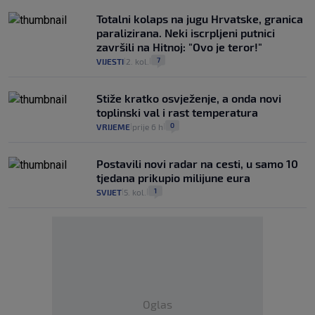
Totalni kolaps na jugu Hrvatske, granica
paralizirana. Neki iscrpljeni putnici
završili na Hitnoj: "Ovo je teror!"
7
VIJESTI
2. kol.
|
|
Stiže kratko osvježenje, a onda novi
toplinski val i rast temperatura
0
VRIJEME
prije 6 h
|
|
Postavili novi radar na cesti, u samo 10
tjedana prikupio milijune eura
1
SVIJET
5. kol.
|
|
Oglas