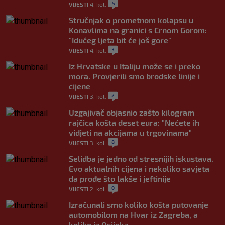
5
VIJESTI
4. kol.
|
|
Stručnjak o prometnom kolapsu u
Konavlima na granici s Crnom Gorom:
"Idućeg ljeta bit će još gore"
3
VIJESTI
4. kol.
|
|
Iz Hrvatske u Italiju može se i preko
mora. Provjerili smo brodske linije i
cijene
2
VIJESTI
3. kol.
|
|
Uzgajivač objasnio zašto kilogram
rajčica košta deset eura: "Nećete ih
vidjeti na akcijama u trgovinama"
8
VIJESTI
3. kol.
|
|
Selidba je jedno od stresnijih iskustava.
Evo aktualnih cijena i nekoliko savjeta
da prođe što lakše i jeftinije
0
VIJESTI
2. kol.
|
|
Izračunali smo koliko košta putovanje
automobilom na Hvar iz Zagreba, a
koliko iz Osijeka