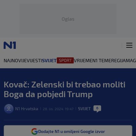
Oglas
NAJNOVIJE
VIJESTI
SVIJET
VRIJEME
N1 TEME
REGIJA
MAG
Kovač: Zelenski bi trebao moliti
Boga da pobjedi Trump
6
N1 Hrvatska
SVIJET
28. lis. 2024. 19:47
|
|
|
Dodajte N1 u omiljeni Google izvor