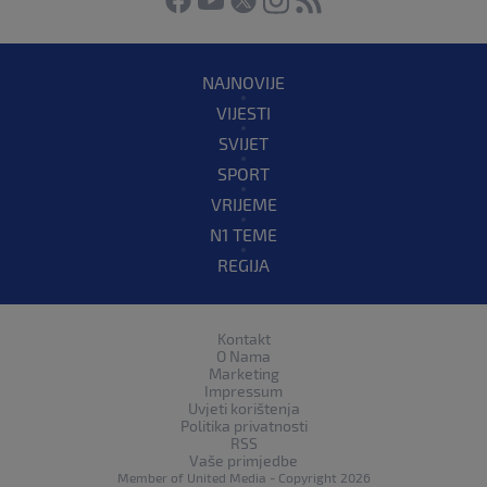
NAJNOVIJE
VIJESTI
SVIJET
SPORT
VRIJEME
N1 TEME
REGIJA
Kontakt
O Nama
Marketing
Impressum
Uvjeti korištenja
Politika privatnosti
RSS
Vaše primjedbe
Member of
United Media
- Copyright 2026