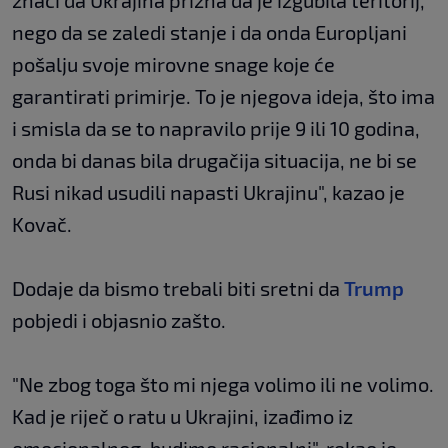
znači da Ukrajina prizna da je izgubila teritorij,
nego da se zaledi stanje i da onda Europljani
pošalju svoje mirovne snage koje će
garantirati primirje. To je njegova ideja, što ima
i smisla da se to napravilo prije 9 ili 10 godina,
onda bi danas bila drugačija situacija, ne bi se
Rusi nikad usudili napasti Ukrajinu", kazao je
Kovač.
Dodaje da bismo trebali biti sretni da
Trump
pobjedi i objasnio zašto.
"Ne zbog toga što mi njega volimo ili ne volimo.
Kad je riječ o ratu u Ukrajini, izađimo iz