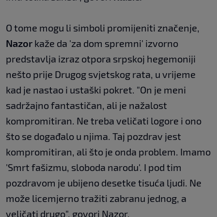
O tome mogu li simboli promijeniti značenje,
Nazor
kaže da 'za dom spremni' izvorno
predstavlja izraz otpora srpskoj hegemoniji
nešto prije Drugog svjetskog rata, u vrijeme
kad je nastao i ustaški pokret. "On je meni
sadržajno fantastičan, ali je nažalost
kompromitiran. Ne treba veličati logore i ono
što se događalo u njima. Taj pozdrav jest
kompromitiran, ali što je onda problem. Imamo
'Smrt fašizmu, sloboda narodu'. I pod tim
pozdravom je ubijeno desetke tisuća ljudi. Ne
može licemjerno tražiti zabranu jednog, a
veličati drugo", govori Nazor.