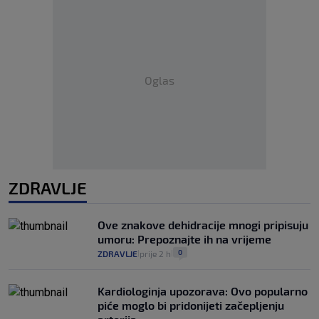
Oglas
ZDRAVLJE
Ove znakove dehidracije mnogi pripisuju
umoru: Prepoznajte ih na vrijeme
0
ZDRAVLJE
prije 2 h
|
|
Kardiologinja upozorava: Ovo popularno
piće moglo bi pridonijeti začepljenju