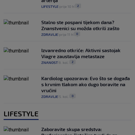
arterija
2
LIFESTYLE
prije 10 h
|
|
Stalno ste pospani tijekom dana?
Znanstvenici su možda otkrili zašto
0
ZDRAVLJE
prije 11 h
|
|
Izvanredno otkriće: Aktivni sastojak
Viagre zaustavlja metastaze
2
ZNANOST
6. kol.
|
|
Kardiolog upozorava: Evo što se događa
s krvnim tlakom ako dugo boravite na
vrućini
0
ZDRAVLJE
5. kol.
|
|
LIFESTYLE
Zaboravite skupa sredstva: