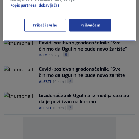
Popis partnera (dobavljača)
DOPUNA PRAVILNIKA
Ogulin na zemljištu "uštedio" 2.5 milijuna
eura
Prikaži svrhe
Prihvaćam
0
VIJESTI
|
12. velj.
|
Covid-pozitivan gradonačelnik: "Sve
činimo da Ogulin ne bude novo žarište"
0
INFO
|
10. srp.
|
Covid-pozitivan gradonačelnik: "Sve
činimo da Ogulin ne bude novo žarište"
0
VIJESTI
|
10. srp.
|
Gradonačelnik Ogulina iz medija saznao
da je pozitivan na koronu
0
VIJESTI
|
10. srp.
|