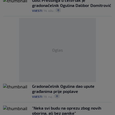
Gost Pressinga u četvrtak je
gradonačelnik Ogulina Dalibor Domitrović
0
VIJESTI
|
14. ožu.
|
Oglas
Gradonačelnik Ogulina dao upute
građanima prije poplave
0
VIJESTI
|
19. ruj.
|
"Neka svi budu na oprezu zbog novih
oborina, ali bez panike"