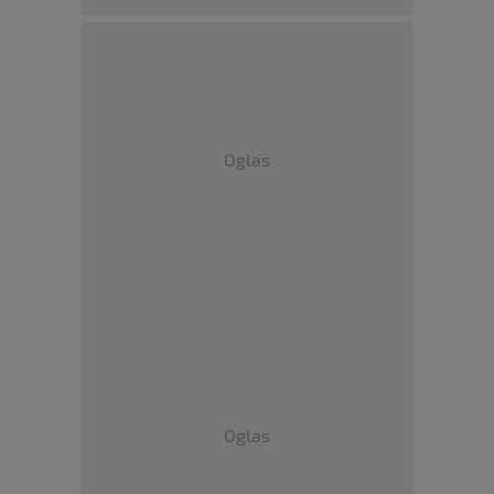
Oglas
Oglas