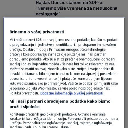
Hajdaš Dončić članovima SDP-a:
"Nemamo više vremena za međusobna
neslaganja"
2
VIJESTI
|
9. svi.
|
Brinemo o vašoj privatnosti
KLUBOVI ZASTUPNIKA
Slobodni govori u Saboru: Od izjave
Mi i naši partneri
603
pohranjujemo osobne podatke, kao što su podaci
"Bazen hrvatskog naroda presušuje" do
o pregledavanju ili jedinstveni identifikatori, i pristupamo im na vašem
"Ne želim živjeti u Zabranistanu"
uređaju. Odabirom opcije Prihvaćam omogućit ćete tehnologije
1
VIJESTI
|
28. tra.
|
praćenja koje podržavaju svrhe za čije pružanje mi i naši partneri
obrađujemo podatke. Ako su alati za praćenje onemogućeni, određeni
sadržaj i oglasi koje vidite možda više neće biti toliko relevantni za vas.
Možete se vratiti na ovaj izbornik kako biste izmijenili svoje odabire ili
povukli pristanak u bilo kojem trenutku klikom na Upravljaj postavkama
poveznicu pri dnu web-stranice [ili plutajuće ikone u donjem lijevom
kutu web stranice, ako je primjenjivo]. Vaši će se odabiri primijeniti kako
je opisano u dijelu Web-mjesto. Za više pojedinosti pogledajte našu
Politiku privatnosti.
Dodatne informacije o vašoj privatnosti
Oglas
Mi i naši partneri obrađujemo podatke kako bismo
pružili sljedeće:
Korištenje preciznih geolokacijskih podataka. Aktivno skeniranje
karakteristika uređaja za identifikaciju. Pohrana i/ili pristup podacima na
uređaju. Personalizirano oglašavanje i sadržaj, mjerenje oglašavanja i
sadržaja, uvidi u publiku i razvoj usluga.