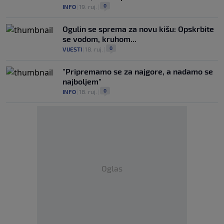
0
INFO
|
19. ruj.
|
Ogulin se sprema za novu kišu: Opskrbite
se vodom, kruhom...
0
VIJESTI
|
18. ruj.
|
"Pripremamo se za najgore, a nadamo se
najboljem"
0
INFO
|
18. ruj.
|
Oglas