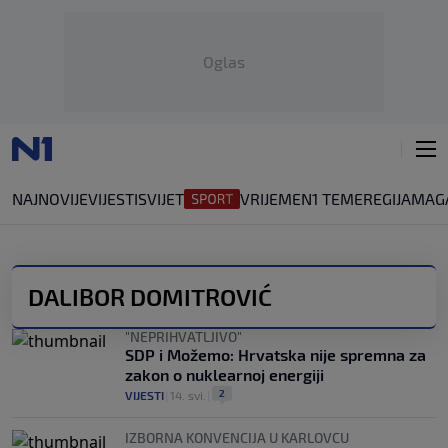
Oglas
NAJNOVIJE
VIJESTI
SVIJET
VRIJEME
N1 TEME
REGIJA
MAG
DALIBOR DOMITROVIĆ
"NEPRIHVATLJIVO"
SDP i Možemo: Hrvatska nije spremna za
zakon o nuklearnoj energiji
2
VIJESTI
|
14. svi.
|
IZBORNA KONVENCIJA U KARLOVCU