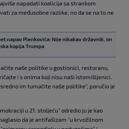
najviše napadati koalicija sa strankom
ivati za međusobne razlike, no da se na to ne
et napao Plenkovića: Nije nikakav državnik, on
ijska kopija Trumpa
ačite naše politike u gostionici, restoranu,
ičajte i s onima koji nisu naši istomišljenici.
sredno im tumačite naše politike", poručio je
okraciji u 21. stoljeću" odredio ju je kao
 naglasio da je antifašizam "u krvožilnom
a "primarnu raspodjelu u poduzećima" i