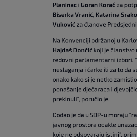
Planinac
i
Goran Korać
za potp
Biserka Vranić
,
Katarina Srako
Vuković
za članove Predsjedni
Na Konvenciji održanoj u Karlo
Hajdaš Dončić
koji je članstvo
redovni parlamentarni izbori
neslaganja i čarke ili za to da s
onako kako si je netko zamisli
ponašanje dječaraca i djevojči
prekinuli", poručio je.
Dodao je da u SDP-u moraju "ra
javnog prostora odakle unazad 
koje ne odgovaraju istini", pr