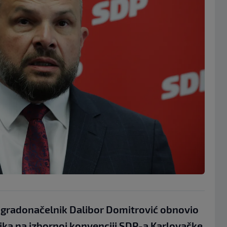
i gradonačelnik Dalibor Domitrović obnovio
ika na izbornoj konvenciji SDP-a Karlovačke