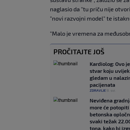
naglasio da "tu priču nije otvor
"novi razvojni model" te istakn
"Malo je vremena za međusobne
PROČITAJTE JOŠ
Kardiolog: Ovo j
stvar koju uvijek
gledam u nalaz
pacijenata
ZDRAVLJE
8. svi.
|
Neviđena gradnj
more će potopiti
betonska opločn
svaki težak 22.0
tona, kako bi izg