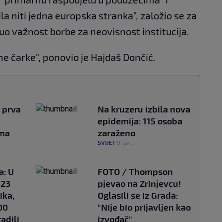
ila niti jedna europska stranka", založio se za
uo važnost borbe za neovisnost institucija.
 čarke", ponovio je Hajdaš Dončić.
e prva
Na kruzeru izbila nova
epidemija: 115 osoba
ima
zaraženo
SVIJET
9. svi.
|
a: U
FOTO / Thompson
 23
pjevao na Zrinjevcu!
ika,
Oglasili se iz Grada:
00
"Nije bio prijavljen kao
radili
izvođač"