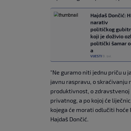
Hajdaš Dončić: 
narativ
političkog gubit
koji je doživio oz
politički šamar 
a
VIJESTI
9. svi.
|
"Ne guramo niti jednu priču u 
javnu raspravu, o skraćivanju
produktivnost, o zdravstvenoj p
privatnog, a po kojoj će liječni
kojega će morati odlučiti hoće li
Hajdaš Dončić.