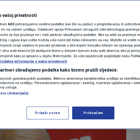
MAGAZIN
 članovima SDP-a:
N1 KOMENTAR
 vašoj privatnosti
rtneri
603
pohranjujemo osobne podatke, kao što su podaci o pregledavanju ili jedinstveni 
 vremena za
KOLUMNE
o im na vašem uređaju. Odabirom opcije Prihvaćam omogućit ćete tehnologije praćenja
vrhe za čije pružanje mi i naši partneri obrađujemo podatke. Ako su alati za praćenje
žaj i oglasi koje vidite možda više neće biti toliko relevantni za vas. Možete se vratiti n
laganja"
N1(DIS)INFO
zmijenili svoje odabire ili povukli pristanak u bilo kojem trenutku klikom na Upravljaj p
i dnu web-stranice [ili plutajuće ikone u donjem lijevom kutu web stranice, ako je primje
KLIMATSKE PROMJENE
rimijeniti kako je opisano u dijelu Web-mjesto. Za više pojedinosti pogledajte našu Politi
Dodatne informacije o vašoj privatnosti
2
IJESTI
komentara
|
FOTO
 partneri obrađujemo podatke kako bismo pružili sljedeće:
reciznih geolokacijskih podataka. Aktivno skeniranje karakteristika uređaja za identifika
p podacima na uređaju. Personalizirano oglašavanje i sadržaj, mjerenje oglašavanja i sadr
VIDEO
Više
zvoj usluga.
era (dobavljača)
Prikaži svrhe
Prihvaćam