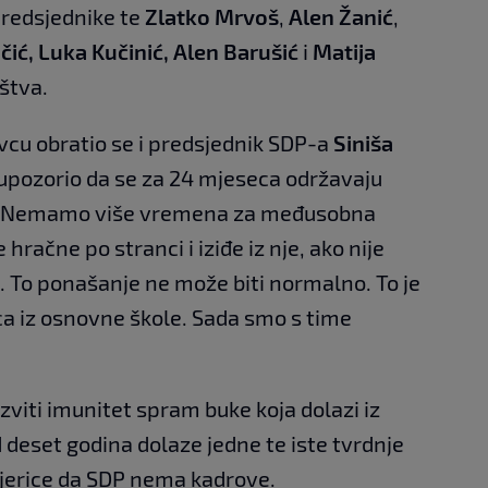
redsjednike te
Zlatko Mrvoš
,
Alen Žanić
,
čić, Luka Kučinić, Alen Barušić
i
Matija
štva.
vcu obratio se i predsjednik SDP-a
Siniša
 upozorio da se za 24 mjeseca održavaju
. "Nemamo više vremena za međusobna
e hračne po stranci i iziđe iz nje, ako nije
o. To ponašanje ne može biti normalno. To je
ca iz osnovne škole. Sada smo s time
zviti imunitet spram buke koja dolazi iz
deset godina dolaze jedne te iste tvrdnje
imjerice da SDP nema kadrove.