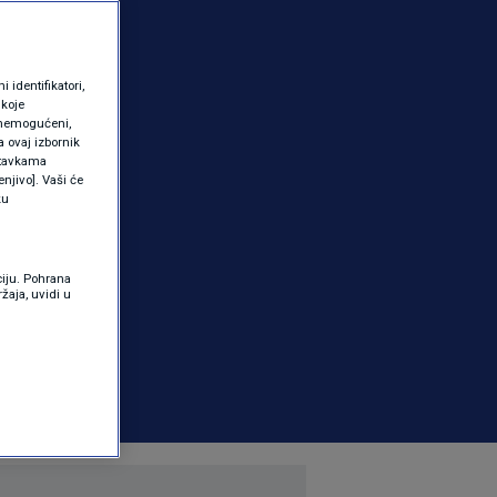
identifikatori,
 koje
 onemogućeni,
a ovaj izbornik
ostavkama
njivo]. Vaši će
ku
ciju. Pohrana
žaja, uvidi u