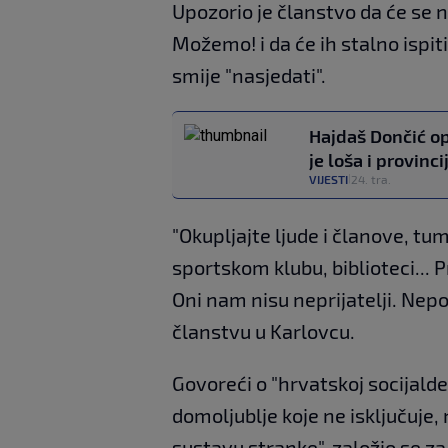
Upozorio je članstvo da će se 
Možemo! i da će ih stalno ispit
smije "nasjedati".
Hajdaš Dončić op
je loša i provinc
VIJESTI
24. tra.
|
"Okupljajte ljude i članove, tum
sportskom klubu, biblioteci... Pr
Oni nam nisu neprijatelji. Nepo
članstvu u Karlovcu.
Govoreći o "hrvatskoj socijaldem
domoljublje koje ne isključuje,
sustavu stranke", založio se z