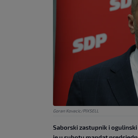
Goran Kovacic/PIXSELL
Saborski zastupnik i ogulinsk
je u subotu mandat predsjedn