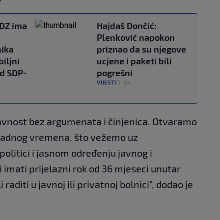
HDZ ima
Hajdaš Dončić:
Plenković napokon
nika
priznao da su njegove
biljni
ucjene i paketi bili
od SDP-
pogrešni
VIJESTI
5. svi.
|
javnost bez argumenata i činjenica. Otvaramo
 radnog vremena, što vežemo uz
olitici i jasnom određenju javnog i
ci imati prijelazni rok od 36 mjeseci unutar
 raditi u javnoj ili privatnoj bolnici", dodao je