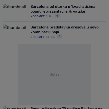
Barcelona od utorka u 'kvadratićima',
poput reprezentacije Hrvatske
0
NOGOMET
|
3. lip.
|
Barcelona predstavila dresove u novoj
kombinaciji boja
0
NOGOMET
|
14. srp.
|
Oglas
Revolucija nakon 70 godina: Reklame na