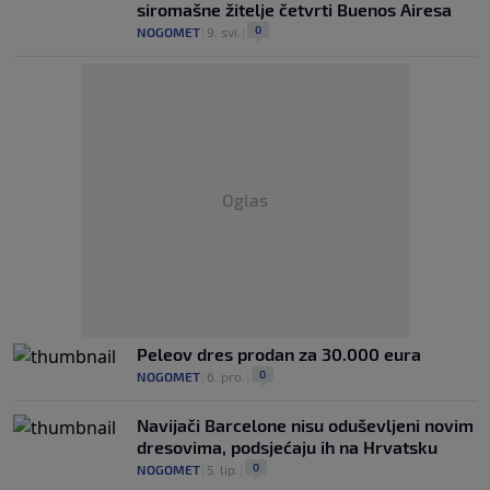
siromašne žitelje četvrti Buenos Airesa
0
NOGOMET
|
9. svi.
|
Oglas
Peleov dres prodan za 30.000 eura
0
NOGOMET
|
6. pro.
|
Navijači Barcelone nisu oduševljeni novim
dresovima, podsjećaju ih na Hrvatsku
0
NOGOMET
|
5. lip.
|