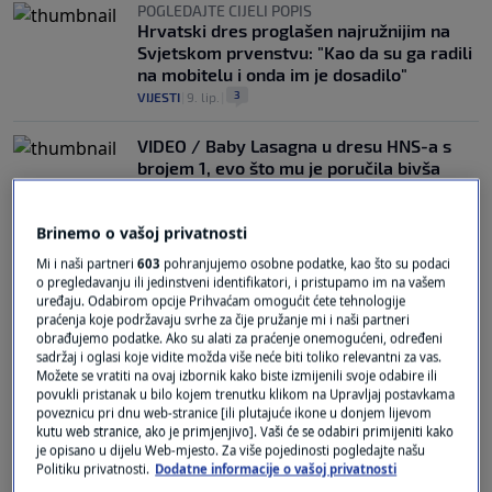
POGLEDAJTE CIJELI POPIS
Hrvatski dres proglašen najružnijim na
Svjetskom prvenstvu: "Kao da su ga radili
na mobitelu i onda im je dosadilo"
3
VIJESTI
|
9. lip.
|
VIDEO / Baby Lasagna u dresu HNS-a s
brojem 1, evo što mu je poručila bivša
predsjednica
0
MAGAZIN
|
3. svi.
|
Brinemo o vašoj privatnosti
Mi i naši partneri
603
pohranjujemo osobne podatke, kao što su podaci
o pregledavanju ili jedinstveni identifikatori, i pristupamo im na vašem
uređaju. Odabirom opcije Prihvaćam omogućit ćete tehnologije
praćenja koje podržavaju svrhe za čije pružanje mi i naši partneri
obrađujemo podatke. Ako su alati za praćenje onemogućeni, određeni
sadržaj i oglasi koje vidite možda više neće biti toliko relevantni za vas.
Možete se vratiti na ovaj izbornik kako biste izmijenili svoje odabire ili
Oglas
povukli pristanak u bilo kojem trenutku klikom na Upravljaj postavkama
poveznicu pri dnu web-stranice [ili plutajuće ikone u donjem lijevom
kutu web stranice, ako je primjenjivo]. Vaši će se odabiri primijeniti kako
je opisano u dijelu Web-mjesto. Za više pojedinosti pogledajte našu
Politiku privatnosti.
Dodatne informacije o vašoj privatnosti