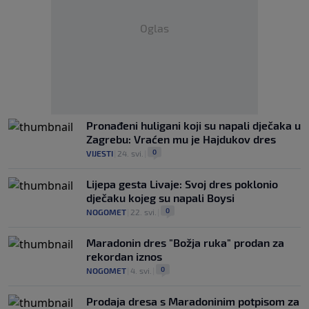
Oglas
Pronađeni huligani koji su napali dječaka u
Zagrebu: Vraćen mu je Hajdukov dres
0
VIJESTI
|
24. svi.
|
Lijepa gesta Livaje: Svoj dres poklonio
dječaku kojeg su napali Boysi
0
NOGOMET
|
22. svi.
|
Maradonin dres "Božja ruka" prodan za
rekordan iznos
0
NOGOMET
|
4. svi.
|
Prodaja dresa s Maradoninim potpisom za