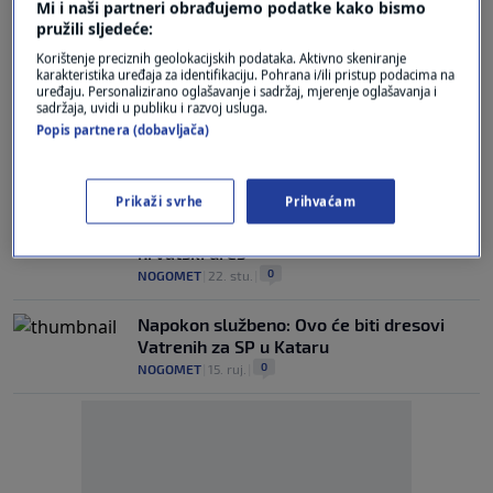
Mi i naši partneri obrađujemo podatke kako bismo
pružili sljedeće:
Brazilac želi naslijediti Modrićev dres s
Korištenje preciznih geolokacijskih podataka. Aktivno skeniranje
brojem 10
karakteristika uređaja za identifikaciju. Pohrana i/ili pristup podacima na
0
VIJESTI
|
6. tra.
|
uređaju. Personalizirano oglašavanje i sadržaj, mjerenje oglašavanja i
sadržaja, uvidi u publiku i razvoj usluga.
Popis partnera (dobavljača)
Napadnut mladić koji je u Zagrebu nosio
Livajin reprezentativni dres
0
CRNA KRONIKA
|
1. pro.
|
Prikaži svrhe
Prihvaćam
Engleski medij oštro kritizirao jedan
hrvatski dres
0
NOGOMET
|
22. stu.
|
Napokon službeno: Ovo će biti dresovi
Vatrenih za SP u Kataru
0
NOGOMET
|
15. ruj.
|