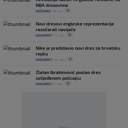
NBA dresovima
0
KOŠARKA
|
15. tra.
|
Novi dresovi engleske reprezentacije
razočarali navijače
0
NOGOMET
|
17. ožu.
|
Nike je predstavio novi dres za hrvatsku
repku
0
NOGOMET
|
16. ožu.
|
Zlatan Ibrahimović poslao dres
ozlijeđenom policajcu
0
NOGOMET
|
1. velj.
|
Oglas