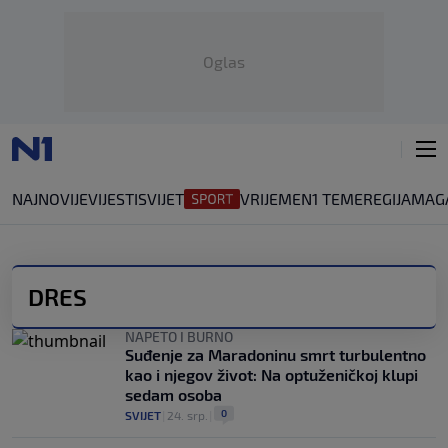
Oglas
NAJNOVIJE
VIJESTI
SVIJET
VRIJEME
N1 TEME
REGIJA
MAG
DRES
NAPETO I BURNO
Suđenje za Maradoninu smrt turbulentno
kao i njegov život: Na optuženičkoj klupi
sedam osoba
0
SVIJET
|
24. srp.
|