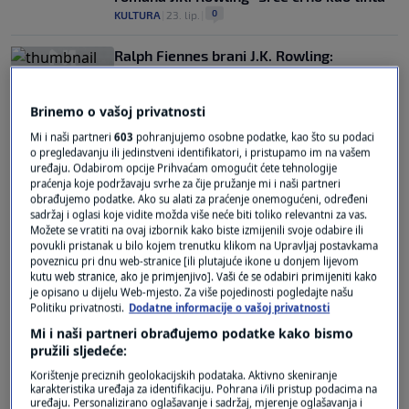
0
KULTURA
|
23. lip.
|
Ralph Fiennes brani J.K. Rowling:
Odvratno je zlostavljanje kojem je
izložena
Brinemo o vašoj privatnosti
0
SHOWBIZ
|
26. lis.
|
Mi i naši partneri
603
pohranjujemo osobne podatke, kao što su podaci
o pregledavanju ili jedinstveni identifikatori, i pristupamo im na vašem
uređaju. Odabirom opcije Prihvaćam omogućit ćete tehnologije
praćenja koje podržavaju svrhe za čije pružanje mi i naši partneri
obrađujemo podatke. Ako su alati za praćenje onemogućeni, određeni
sadržaj i oglasi koje vidite možda više neće biti toliko relevantni za vas.
Možete se vratiti na ovaj izbornik kako biste izmijenili svoje odabire ili
povukli pristanak u bilo kojem trenutku klikom na Upravljaj postavkama
Oglas
poveznicu pri dnu web-stranice [ili plutajuće ikone u donjem lijevom
kutu web stranice, ako je primjenjivo]. Vaši će se odabiri primijeniti kako
je opisano u dijelu Web-mjesto. Za više pojedinosti pogledajte našu
Politiku privatnosti.
Dodatne informacije o vašoj privatnosti
Mi i naši partneri obrađujemo podatke kako bismo
pružili sljedeće:
Korištenje preciznih geolokacijskih podataka. Aktivno skeniranje
Knjige o Harryju Potteru prevedene na
karakteristika uređaja za identifikaciju. Pohrana i/ili pristup podacima na
ukrajinski i ponuđene besplatno online
uređaju. Personalizirano oglašavanje i sadržaj, mjerenje oglašavanja i