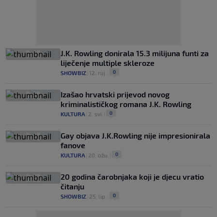
J.K. Rowling donirala 15.3 milijuna funti za
liječenje multiple skleroze
0
SHOWBIZ
|
12. ruj.
|
Izašao hrvatski prijevod novog
kriminalističkog romana J.K. Rowling
0
KULTURA
|
2. svi.
|
Gay objava J.K.Rowling nije impresionirala
fanove
0
KULTURA
|
20. ožu.
|
20 godina čarobnjaka koji je djecu vratio
čitanju
0
SHOWBIZ
|
25. lip.
|