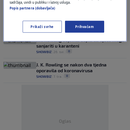
0
sadržaja, uvidi u publiku i razvoj usluga.
SVIJET
|
25. svi.
|
Popis partnera (dobavljača)
Komplet stranica prve verzije knjige o
Harryju Potteru prodan za 37.500 funti
Prikaži svrhe
Prihvaćam
0
LIFESTYLE
|
29. tra.
|
J.K. Rowling objavila bajku da djeca mogu
sanjariti u karanteni
0
SHOWBIZ
|
26. svi.
|
J. K. Rowling se nakon dva tjedna
oporavila od koronavirusa
0
SHOWBIZ
|
7. tra.
|
Oglas