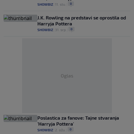
0
SHOWBIZ
|
11. stu.
|
J.K. Rowling na predstavi se oprostila od
Harryja Pottera
0
SHOWBIZ
|
31. srp.
|
Oglas
Poslastica za fanove: Tajne stvaranja
'Harryja Pottera'
0
SHOWBIZ
|
2. ožu.
|