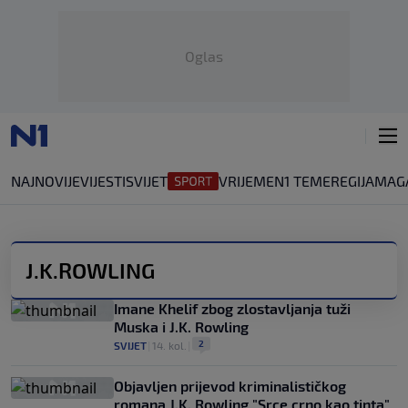
Oglas
NAJNOVIJE
VIJESTI
SVIJET
VRIJEME
N1 TEME
REGIJA
MAG
J.K.ROWLING
Imane Khelif zbog zlostavljanja tuži
Muska i J.K. Rowling
2
SVIJET
|
14. kol.
|
Objavljen prijevod kriminalističkog
romana J.K. Rowling "Srce crno kao tinta"