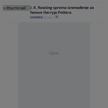
J. K. Rowling sprema iznenađenje za
fanove Harryja Pottera
0
SHOWBIZ
|
8. pro.
|
Oglas