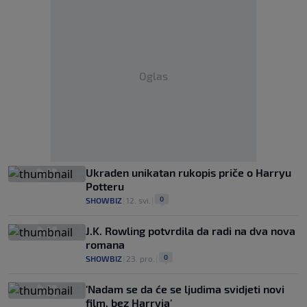
Oglas
Ukraden unikatan rukopis priče o Harryu
Potteru
0
SHOWBIZ
|
12. svi.
|
J.K. Rowling potvrdila da radi na dva nova
romana
0
SHOWBIZ
|
23. pro.
|
'Nadam se da će se ljudima svidjeti novi
film, bez Harryja'