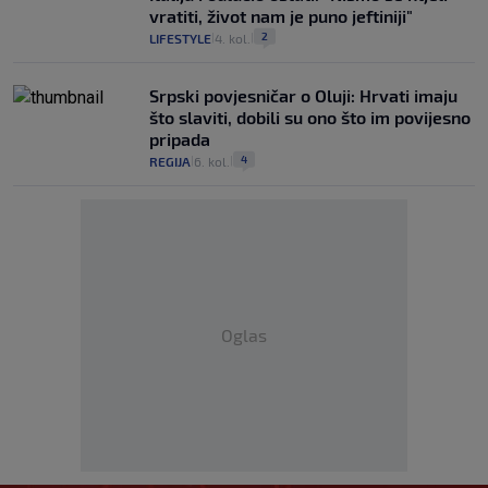
vratiti, život nam je puno jeftiniji"
2
LIFESTYLE
4. kol.
|
|
Srpski povjesničar o Oluji: Hrvati imaju
što slaviti, dobili su ono što im povijesno
pripada
4
REGIJA
6. kol.
|
|
Oglas