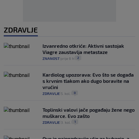
ZDRAVLJE
Izvanredno otkriće: Aktivni sastojak
Viagre zaustavlja metastaze
2
ZNANOST
prije 6 h
|
|
Kardiolog upozorava: Evo što se događa
s krvnim tlakom ako dugo boravite na
vrućini
0
ZDRAVLJE
5. kol.
|
|
Toplinski valovi jače pogađaju žene nego
muškarce. Evo zašto
1
ZDRAVLJE
3. kol.
|
|
Ovo je najnezdravije ulje za kuhanje, a