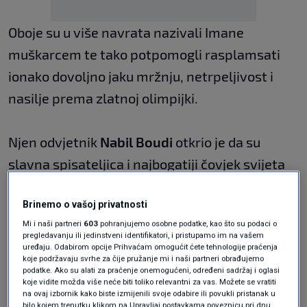
Oboje su u više navrata nazivali Imane
muškarcem te tako potpomogli rasplamsati
ionako dovoljno jaku mržnju, netrpeljivost i
nasilje prema zlatnoj olimpijki.
Njen odvjetnik
Nabil Boudi
otkrio je da su
slavna spisateljica i najbogatiji čovjek svijeta
imenovani u
kaznenoj prijavi
koju je boksačica
Brinemo o vašoj privatnosti
podnijela francuskim vlastima.
Mi i naši partneri
603
pohranjujemo osobne podatke, kao što su podaci o
pregledavanju ili jedinstveni identifikatori, i pristupamo im na vašem
uređaju. Odabirom opcije Prihvaćam omogućit ćete tehnologije praćenja
"Između ostalih", prenosi
Telegraph
njegove
koje podržavaju svrhe za čije pružanje mi i naši partneri obrađujemo
podatke. Ako su alati za praćenje onemogućeni, određeni sadržaj i oglasi
riječi.
koje vidite možda više neće biti toliko relevantni za vas. Možete se vratiti
Sugerirao je da će
Donald Trump
također biti
na ovaj izbornik kako biste izmijenili svoje odabire ili povukli pristanak u
bilo kojem trenutku klikom na Upravljaj postavkama poveznicu pri dnu