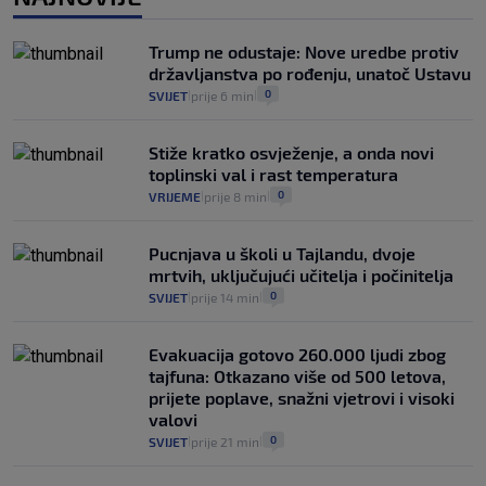
Provjerili smo "što ćemo onda" ako
Plenković na 15 dana ukine mjere: "Ne bi
Trump ne odustaje: Nove uredbe protiv
se dogodilo ništa. Vlada se zaljubila u te
državljanstva po rođenju, unatoč Ustavu
intervencije"
0
SVIJET
prije 6 min
|
|
25
VIJESTI
30. srp.
|
|
Stiže kratko osvježenje, a onda novi
toplinski val i rast temperatura
0
VRIJEME
prije 8 min
|
|
Pucnjava u školi u Tajlandu, dvoje
mrtvih, uključujući učitelja i počinitelja
0
SVIJET
prije 14 min
|
|
Evakuacija gotovo 260.000 ljudi zbog
tajfuna: Otkazano više od 500 letova,
prijete poplave, snažni vjetrovi i visoki
valovi
0
SVIJET
prije 21 min
|
|