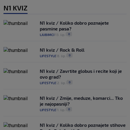
N1 KVIZ
N1 kviz / Koliko dobro poznajete
pasmine pasa?
0
LJUBIMCI
13. lip.
|
|
N1 kviz / Rock & Roll
0
LIFESTYLE
8. lip.
|
|
N1 kviz / Zavrtite globus i recite koji je
ovo grad?
0
LIFESTYLE
2. lip.
|
|
N1 kviz / Zmije, meduze, komarci... Tko
je najopasniji?
0
LIFESTYLE
1. lip.
|
|
N1 kviz / Koliko dobro poznajete stihove