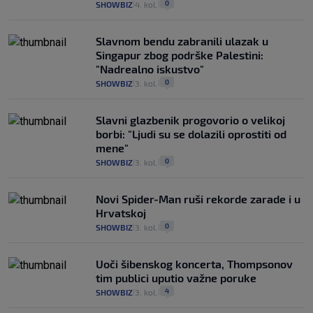
0
SHOWBIZ
4. kol.
|
|
Slavnom bendu zabranili ulazak u
Singapur zbog podrške Palestini:
"Nadrealno iskustvo"
0
SHOWBIZ
3. kol.
|
|
Slavni glazbenik progovorio o velikoj
borbi: "Ljudi su se dolazili oprostiti od
mene"
0
SHOWBIZ
3. kol.
|
|
Novi Spider-Man ruši rekorde zarade i u
Hrvatskoj
0
SHOWBIZ
3. kol.
|
|
Uoči šibenskog koncerta, Thompsonov
tim publici uputio važne poruke
4
SHOWBIZ
3. kol.
|
|