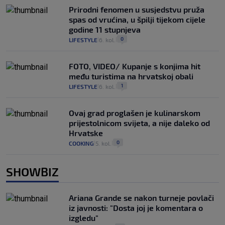
Prirodni fenomen u susjedstvu pruža
spas od vrućina, u špilji tijekom cijele
godine 11 stupnjeva
0
LIFESTYLE
6. kol.
|
|
FOTO, VIDEO/ Kupanje s konjima hit
među turistima na hrvatskoj obali
1
LIFESTYLE
6. kol.
|
|
Ovaj grad proglašen je kulinarskom
prijestolnicom svijeta, a nije daleko od
Hrvatske
0
COOKING
5. kol.
|
|
SHOWBIZ
Ariana Grande se nakon turneje povlači
iz javnosti: "Dosta joj je komentara o
izgledu"