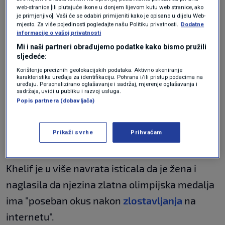
dio istrage pariškog tužiteljstva. Tužba u kojoj
web-stranice [ili plutajuće ikone u donjem lijevom kutu web stranice, ako
je primjenjivo]. Vaši će se odabiri primijeniti kako je opisano u dijelu Web-
se navodi da je Khelif pretrpjela "teško
mjesto. Za više pojedinosti pogledajte našu Politiku privatnosti.
Dodatne
informacije o vašoj privatnosti
internetsko uznemiravanje" podignuta je
Mi i naši partneri obrađujemo podatke kako bismo pružili
protiv nepoznatih osoba.
sljedeće:
Korištenje preciznih geolokacijskih podataka. Aktivno skeniranje
karakteristika uređaja za identifikaciju. Pohrana i/ili pristup podacima na
uređaju. Personalizirano oglašavanje i sadržaj, mjerenje oglašavanja i
Prema francuskom zakonu, to tužiteljstvu daje
sadržaja, uvidi u publiku i razvoj usluga.
Popis partnera (dobavljača)
slobodu istraživati sve potencijalno uključene,
pa i one koji su sijali mržnju i dezinformacije iza
Prikaži svrhe
Prihvaćam
pseudonima.
Khelif je u više navrata isticala da je žena i
naglasila da njezina zlatna olimpijska medalja
ima "poseban okus nakon
zlostavljanja
na
internetu".