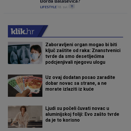
Đorđa Balaševića?
11
LIFESTYLE
18. svi.
|
|
Zaboravljeni organ mogao bi biti
ključ zaštite od raka: Znanstvenici
tvrde da smo desetljećima
podcjenjivali njegovu ulogu
Uz ovaj dodatan posao zaradite
dobar novac sa strane, a ne
morate izlaziti iz kuće
Ljudi su počeli čuvati novac u
aluminijskoj foliji: Evo zašto tvrde
da je to korisno