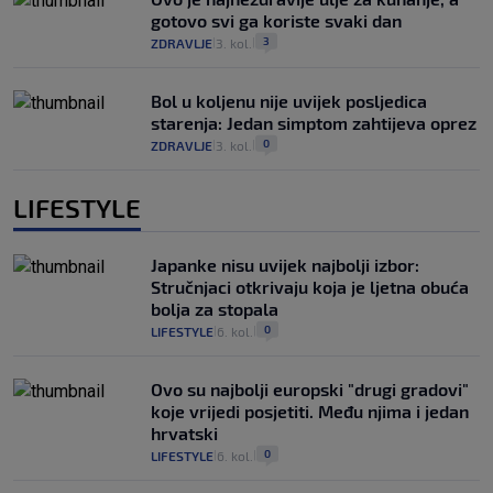
gotovo svi ga koriste svaki dan
3
ZDRAVLJE
3. kol.
|
|
Bol u koljenu nije uvijek posljedica
starenja: Jedan simptom zahtijeva oprez
0
ZDRAVLJE
3. kol.
|
|
LIFESTYLE
Japanke nisu uvijek najbolji izbor:
Stručnjaci otkrivaju koja je ljetna obuća
bolja za stopala
0
LIFESTYLE
6. kol.
|
|
Ovo su najbolji europski "drugi gradovi"
koje vrijedi posjetiti. Među njima i jedan
hrvatski
0
LIFESTYLE
6. kol.
|
|