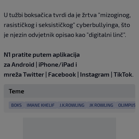
U tužbi boksačica tvrdi da je žrtva "mizoginog,
rasističkog i seksističkog" cyberbullyinga, što
je njezin odvjetnik opisao kao "digitalni linč".
N1 pratite putem aplikacija
za
Android
|
iPhone/iPad
i
mreža
Twitter
|
Facebook
|
Instagram
|
TikTok
.
Teme
BOKS
IMANE KHELIF
J.K.ROWLING
JK ROWLING
OLIMPIJSK