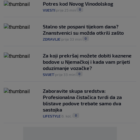
Potres kod Novog Vinodolskog
0
VIJESTI
prije 25 min
|
|
Stalno ste pospani tijekom dana?
Znanstvenici su možda otkrili zašto
0
ZDRAVLJE
prije 33 min
|
|
Za koji prekršaj možete dobiti kaznene
bodove u Njemačkoj i kada vam prijeti
oduzimanje vozačke?
0
SVIJET
prije 33 min
|
|
Zaboravite skupa sredstva:
Profesionalna čistačica tvrdi da za
blistave podove trebate samo dva
sastojka
0
LIFESTYLE
6. kol.
|
|