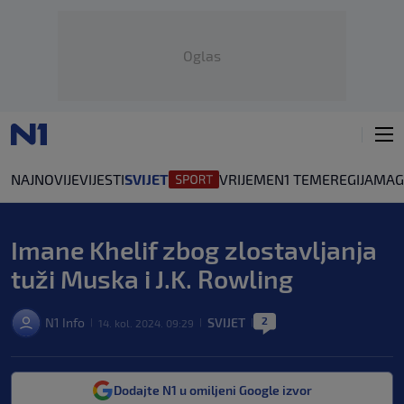
Oglas
NAJNOVIJE
VIJESTI
SVIJET
VRIJEME
N1 TEME
REGIJA
MAG
Imane Khelif zbog zlostavljanja
tuži Muska i J.K. Rowling
2
N1 Info
SVIJET
14. kol. 2024. 09:29
|
|
|
Dodajte N1 u omiljeni Google izvor