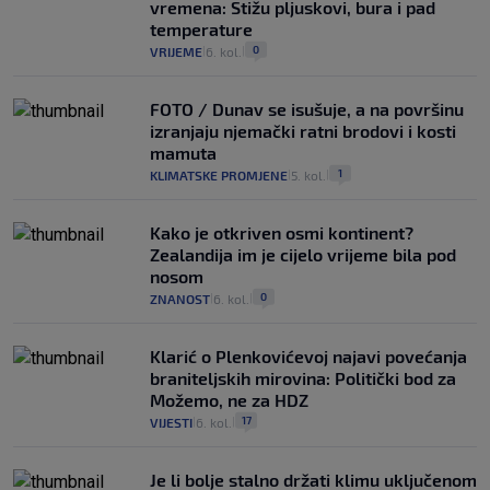
vremena: Stižu pljuskovi, bura i pad
temperature
0
VRIJEME
6. kol.
|
|
FOTO / Dunav se isušuje, a na površinu
izranjaju njemački ratni brodovi i kosti
mamuta
1
KLIMATSKE PROMJENE
5. kol.
|
|
Kako je otkriven osmi kontinent?
Zealandija im je cijelo vrijeme bila pod
nosom
0
ZNANOST
6. kol.
|
|
Klarić o Plenkovićevoj najavi povećanja
braniteljskih mirovina: Politički bod za
Možemo, ne za HDZ
17
VIJESTI
6. kol.
|
|
Je li bolje stalno držati klimu uključenom