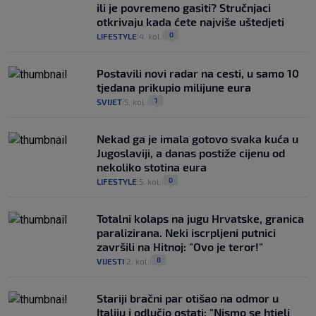
ili je povremeno gasiti? Stručnjaci
otkrivaju kada ćete najviše uštedjeti
0
LIFESTYLE
4. kol.
|
|
Postavili novi radar na cesti, u samo 10
tjedana prikupio milijune eura
1
SVIJET
5. kol.
|
|
Nekad ga je imala gotovo svaka kuća u
Jugoslaviji, a danas postiže cijenu od
nekoliko stotina eura
0
LIFESTYLE
5. kol.
|
|
Totalni kolaps na jugu Hrvatske, granica
paralizirana. Neki iscrpljeni putnici
završili na Hitnoj: "Ovo je teror!"
8
VIJESTI
2. kol.
|
|
Stariji bračni par otišao na odmor u
Italiju i odlučio ostati: "Nismo se htjeli