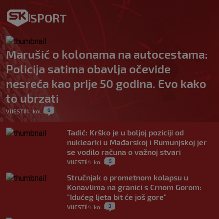
SPORT
Marušić o kolonama na autocestama:
Policija satima obavlja očevide
nesreća kao prije 50 godina. Evo kako
to ubrzati
6
VIJESTI
4. kol.
|
|
Tadić: Krško je u boljoj poziciji od
nuklearki u Mađarskoj i Rumunjskoj jer
se vodilo računa o važnoj stvari
5
VIJESTI
4. kol.
|
|
Stručnjak o prometnom kolapsu u
Konavlima na granici s Crnom Gorom:
"Idućeg ljeta bit će još gore"
3
VIJESTI
4. kol.
|
|