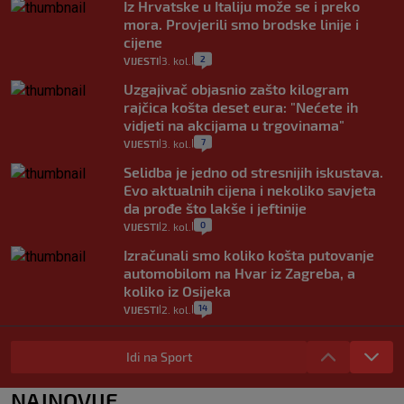
Iz Hrvatske u Italiju može se i preko
mora. Provjerili smo brodske linije i
cijene
2
VIJESTI
3. kol.
|
|
Uzgajivač objasnio zašto kilogram
rajčica košta deset eura: "Nećete ih
vidjeti na akcijama u trgovinama"
7
VIJESTI
3. kol.
|
|
Selidba je jedno od stresnijih iskustava.
Evo aktualnih cijena i nekoliko savjeta
da prođe što lakše i jeftinije
0
VIJESTI
2. kol.
|
|
Izračunali smo koliko košta putovanje
automobilom na Hvar iz Zagreba, a
koliko iz Osijeka
14
VIJESTI
2. kol.
|
|
"Kći je otišla na more, a zaboravila
zdravstvenu iskaznicu". Kakva su prava
Idi na Sport
pacijenata izvan mjesta prebivališta?
1
VIJESTI
1. kol.
NAJNOVIJE
|
|