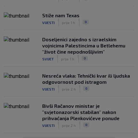
Stiže nam Texas
|
|
0
VIJESTI
prije 1 h
Doseljenici zajedno s izraelskim
vojnicima Palestincima u Betlehemu
"život čine nepodnošljivim"
|
|
0
SVIJET
prije 1 h
Nesreća vlaka: Tehnički kvar ili ljudska
odgovornost pod istragom
|
|
0
VIJESTI
prije 2 h
Bivši Račanov ministar je
"svjetonazorski stabilan" nakon
prihvaćanja Plenkovićeve ponude
|
|
0
VIJESTI
prije 2 h