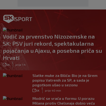
SPORT
Vodič za prvenstvo Nizozemske na
SK: PSV juri rekord, spektakularna
pojačanja u Ajaxu, a posebna priča su
Hrvati
|
SK
prije 1 h
Slatke muke za Bilića: Bio je na širem
popisu Vatrenih za SP, a sada je
pogotkom ušao u sezonu
|
SK
prije 40 min
Modrić se vraća u formu: U porazu
Milana protiv Chelseaja dobio veću