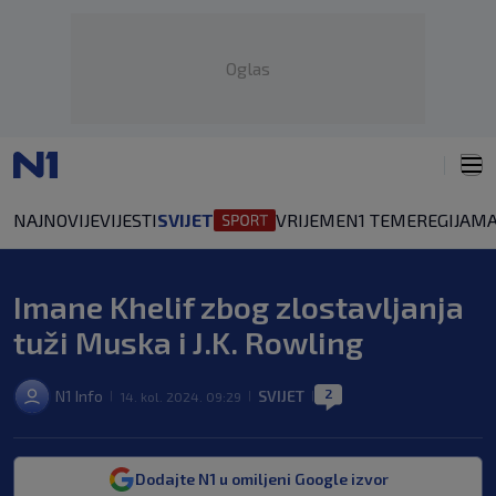
Oglas
NAJNOVIJE
VIJESTI
SVIJET
VRIJEME
N1 TEME
REGIJA
MA
Imane Khelif zbog zlostavljanja
tuži Muska i J.K. Rowling
2
N1 Info
SVIJET
14. kol. 2024. 09:29
|
|
|
Dodajte N1 u omiljeni Google izvor