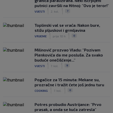
granica paralizirana. Neki iscrpljeni
putnici završili na Hitnoj: "Ovo je teror!"
|
|
7
VIJESTI
2. kol.
Toplinski val se vraća: Nakon bure,
stižu pljuskovi i grmljavina
|
|
0
VRIJEME
prije 10 h
Milinović prozvao Vladu: "Pozivam
Plenkovića da me posluša. Za svako
buduće onečišćenje..."
|
|
9
VIJESTI
7. kol.
Pogačice za 15 minuta: Mekane su,
prozračne i tražit ćete još jednu turu
|
|
0
COOKING
7. kol.
Potres probudio Austrijance: "Prvo
prasak, a onda se kuća zatresla"