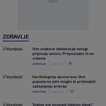
Oglas
ZDRAVLJE
Ove znakove dehidracije mnogi
pripisuju umoru: Prepoznajte ih na
vrijeme
|
|
0
ZDRAVLJE
prije 2 h
Kardiologinja upozorava: Ovo
popularno piće moglo bi pridonijeti
začepljenju arterija
|
|
2
LIFESTYLE
prije 10 h
Stalno ste pospani tijekom dana?