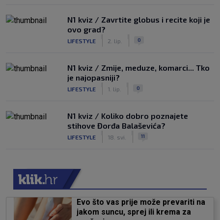
N1 kviz / Zavrtite globus i recite koji je
ovo grad?
|
|
0
LIFESTYLE
2. lip.
N1 kviz / Zmije, meduze, komarci... Tko
je najopasniji?
|
|
0
LIFESTYLE
1. lip.
N1 kviz / Koliko dobro poznajete
stihove Đorđa Balaševića?
|
|
11
LIFESTYLE
18. svi.
Evo što vas prije može prevariti na
jakom suncu, sprej ili krema za