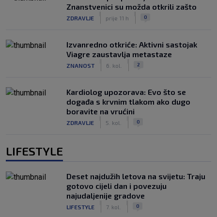
Znanstvenici su možda otkrili zašto
|
|
0
ZDRAVLJE
prije 11 h
Izvanredno otkriće: Aktivni sastojak
Viagre zaustavlja metastaze
|
|
2
ZNANOST
6. kol.
Kardiolog upozorava: Evo što se
događa s krvnim tlakom ako dugo
boravite na vrućini
|
|
0
ZDRAVLJE
5. kol.
LIFESTYLE
Deset najdužih letova na svijetu: Traju
gotovo cijeli dan i povezuju
najudaljenije gradove
|
|
0
LIFESTYLE
7. kol.