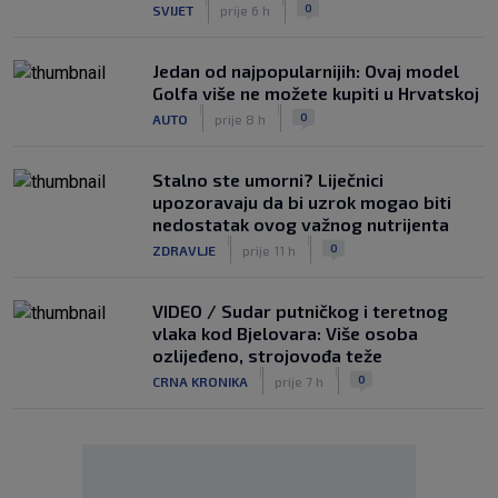
|
|
0
SVIJET
prije 6 h
Jedan od najpopularnijih: Ovaj model
Golfa više ne možete kupiti u Hrvatskoj
|
|
0
AUTO
prije 8 h
Stalno ste umorni? Liječnici
upozoravaju da bi uzrok mogao biti
nedostatak ovog važnog nutrijenta
|
|
0
ZDRAVLJE
prije 11 h
VIDEO / Sudar putničkog i teretnog
vlaka kod Bjelovara: Više osoba
ozlijeđeno, strojovođa teže
|
|
0
CRNA KRONIKA
prije 7 h