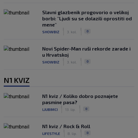
Slavni glazbenik progovorio o velikoj
borbi: "Ljudi su se dolazili oprostiti od
mene"
|
|
0
SHOWBIZ
3. kol.
Novi Spider-Man ruši rekorde zarade i
u Hrvatskoj
|
|
0
SHOWBIZ
3. kol.
N1 KVIZ
N1 kviz / Koliko dobro poznajete
pasmine pasa?
|
|
0
LJUBIMCI
13. lip.
N1 kviz / Rock & Roll
|
|
0
LIFESTYLE
8. lip.