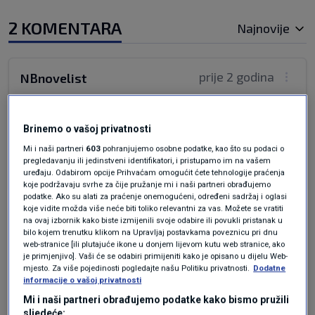
2 KOMENTARA
Najnovije
prije 2 godina
NBnovelist
To joj nije trebalo. Trebala je plačljivu talijanku
Brinemo o vašoj privatnosti
tužiti.
Mi i naši partneri
603
pohranjujemo osobne podatke, kao što su podaci o
Odgovor
pregledavanju ili jedinstveni identifikatori, i pristupamo im na vašem
uređaju. Odabirom opcije Prihvaćam omogućit ćete tehnologije praćenja
koje podržavaju svrhe za čije pružanje mi i naši partneri obrađujemo
podatke. Ako su alati za praćenje onemogućeni, određeni sadržaj i oglasi
koje vidite možda više neće biti toliko relevantni za vas. Možete se vratiti
na ovaj izbornik kako biste izmijenili svoje odabire ili povukli pristanak u
prije 2 godina
Feferon
bilo kojem trenutku klikom na Upravljaj postavkama poveznicu pri dnu
web-stranice [ili plutajuće ikone u donjem lijevom kutu web stranice, ako
je primjenjivo]. Vaši će se odabiri primijeniti kako je opisano u dijelu Web-
Drzim joj palčeve da istera pravdu i naplati svu
mjesto. Za više pojedinosti pogledajte našu Politiku privatnosti.
Dodatne
informacije o vašoj privatnosti
patnju.
Mi i naši partneri obrađujemo podatke kako bismo pružili
Odgovor
sljedeće: