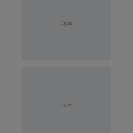
Oglas
Oglas