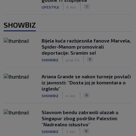
|
|
1
LIFESTYLE
6. kol.
SHOWBIZ
Bijela kuća razbjesnila fanove Marvela,
Spider-Manom promovirali
deportacije: Sramim se!
|
|
0
SHOWBIZ
prije 2 h
Ariana Grande se nakon turneje povlači
iz javnosti: "Dosta joj je komentara o
izgledu"
|
|
0
SHOWBIZ
4. kol.
Slavnom bendu zabranili ulazak u
Singapur zbog podrške Palestini:
"Nadrealno iskustvo"
|
|
0
SHOWBIZ
3. kol.