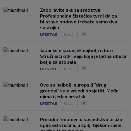
Zaboravite skupa sredstva:
Profesionalna čistačica tvrdi da za
blistave podove trebate samo dva
sastojka
|
|
0
LIFESTYLE
6. kol.
Japanke nisu uvijek najbolji izbor:
Stručnjaci otkrivaju koja je ljetna obuća
bolja za stopala
|
|
0
LIFESTYLE
6. kol.
Ovo su najbolji europski "drugi
gradovi" koje vrijedi posjetiti. Među
njima i jedan hrvatski
|
|
0
LIFESTYLE
6. kol.
Prirodni fenomen u susjedstvu pruža
spas od vrućina, u špilji tijekom cijele
godine 11 stupnjeva