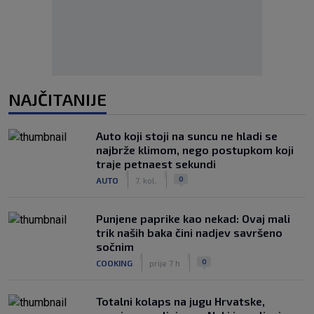
NAJČITANIJE
Auto koji stoji na suncu ne hladi se
najbrže klimom, nego postupkom koji
traje petnaest sekundi
|
|
0
AUTO
7. kol.
Punjene paprike kao nekad: Ovaj mali
trik naših baka čini nadjev savršeno
sočnim
|
|
0
COOKING
prije 7 h
Totalni kolaps na jugu Hrvatske,