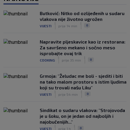
projektu s Dalićem
|
SK
prije 5 h
Butković: Nitko od ozlijeđenih u sudaru
Ivanović pred velikom odlukom, dva
vlakova nije životno ugrožen
kluba bore se za hrvatskog napadača
|
|
0
VIJESTI
prije 14 min
|
SK
prije 7 h
Napravite pljeskavice kao iz restorana:
Za savršeno mekano i sočno meso
isprobajte ovaj trik
|
|
0
COOKING
prije 35 min
Grmoja: "Želudac me boli - sjediti i biti
na tako malom prostoru s istim ljudima
koji su trovali našu Liku"
|
|
0
VIJESTI
prije 54 min
Sindikat o sudaru vlakova: "Strojovođa
je u šoku, on je jedan od najboljih i
najobučenijih..."
|
|
0
VIJESTI
prije 1 h