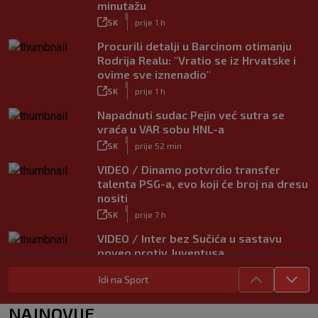
minutažu
|
SK
prije 1 h
Procurili detalji u Barcinom otimanju
Rodrija Realu: "Vratio se iz Hrvatske i
ovime sve iznenadio"
|
SK
prije 1 h
Napadnuti sudac Pejin već sutra se
vraća u VAR sobu HNL-a
|
SK
prije 52 min
VIDEO / Dinamo potvrdio transfer
talenta PSG-a, evo koji će broj na dresu
nositi
|
SK
prije 7 h
VIDEO / Inter bez Sučića u sastavu
poveo protiv Juventusa
|
SK
prije 4 h
Idi na Sport
Igor Bišćan preuzima U-23
reprezentaciju UAE-a, radit će u
NAJNOVIJE