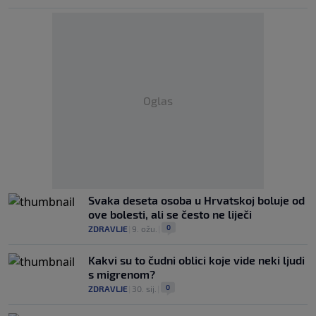
Oglas
Svaka deseta osoba u Hrvatskoj boluje od
ove bolesti, ali se često ne liječi
0
ZDRAVLJE
|
9. ožu.
|
Kakvi su to čudni oblici koje vide neki ljudi
s migrenom?
0
ZDRAVLJE
|
30. sij.
|