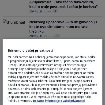
Akupunktura: Kako točno funkcionira,
koliko traje postupak i zašto je korisna?
1
ZDRAVLJE
|
7. pro.
|
Neurolog upozorava: Ako uz glavobolju
imate ove simptome hitno morate
liječniku
0
ZDRAVLJE
|
29. ožu.
|
Brinemo o vašoj privatnosti
Mi i naši partneri
603
pohranjujemo osobne podatke, kao što su podaci
o pregledavanju ili jedinstveni identifikatori, i pristupamo im na vašem
uređaju. Odabirom opcije Prihvaćam omogućit ćete tehnologije
praćenja koje podržavaju svrhe za čije pružanje mi i naši partneri
Oglas
obrađujemo podatke. Ako su alati za praćenje onemogućeni, određeni
sadržaj i oglasi koje vidite možda više neće biti toliko relevantni za vas.
Možete se vratiti na ovaj izbornik kako biste izmijenili svoje odabire ili
povukli pristanak u bilo kojem trenutku klikom na Upravljaj postavkama
poveznicu pri dnu web-stranice [ili plutajuće ikone u donjem lijevom
kutu web stranice, ako je primjenjivo]. Vaši će se odabiri primijeniti kako
je opisano u dijelu Web-mjesto. Za više pojedinosti pogledajte našu
Politiku privatnosti.
Dodatne informacije o vašoj privatnosti
Kako ublažiti migrenu?