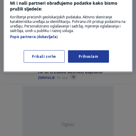
Mi i naši partneri obrađujemo podatke kako bismo
0
LIFESTYLE
|
19. stu.
|
pružili sljedeće:
Korištenje preciznih geolokacijskih podataka. Aktivno skeniranje
Zaustavite glavobolju u sekundi: Čaša
karakteristika uređaja za identifikaciju. Pohrana i/ili pristup podacima na
ovog napitka spasit će vas jake migrene
uređaju. Personalizirano oglašavanje i sadržaj, mjerenje oglašavanja i
sadržaja, uvidi u publiku i razvoj usluga.
0
LIFESTYLE
|
30. srp.
|
Popis partnera (dobavljača)
Što uzrokuje migrene?
1
ZDRAVLJE
|
23. srp.
|
Prikaži svrhe
Prihvaćam
Farmaceut objasnio koje lijekove nipošto
ne bi trebalo uzimati zajedno
0
ZDRAVLJE
|
16. srp.
|
Oglas