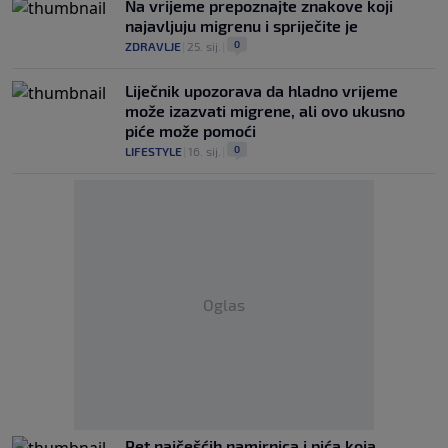
Na vrijeme prepoznajte znakove koji
najavljuju migrenu i spriječite je
0
ZDRAVLJE
|
25. sij.
|
Liječnik upozorava da hladno vrijeme
može izazvati migrene, ali ovo ukusno
piće može pomoći
0
LIFESTYLE
|
16. sij.
|
Oglas
Pet najčešćih namirnica i pića koja