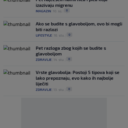
izazivaju migrenu
0
MAGAZIN
|
10. sij.
|
Ako se budite s glavoboljom, ovo bi mogli
biti razlozi
0
LIFESTYLE
|
16. stu.
|
Pet razloga zbog kojih se budite s
glavoboljom
0
ZDRAVLJE
|
14. stu.
|
Vrste glavobolja: Postoji 5 tipova koji se
lako prepoznaju, evo kako ih najbolje
liječiti
0
ZDRAVLJE
|
13. stu.
|