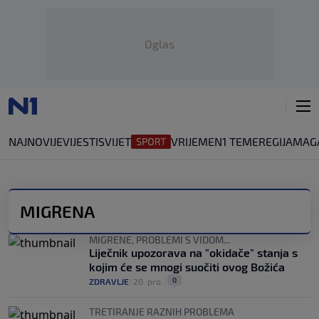
Oglas
NAJNOVIJE
VIJESTI
SVIJET
VRIJEME
N1 TEME
REGIJA
MAG
MIGRENA
MIGRENE, PROBLEMI S VIDOM...
Liječnik upozorava na "okidače" stanja s
kojim će se mnogi suočiti ovog Božića
0
ZDRAVLJE
|
20. pro.
|
TRETIRANJE RAZNIH PROBLEMA