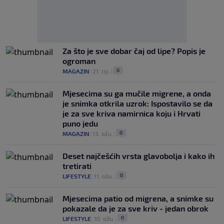
Za što je sve dobar čaj od lipe? Popis je
ogroman
0
MAGAZIN
|
21. lip.
|
Mjesecima su ga mučile migrene, a onda
je snimka otkrila uzrok: Ispostavilo se da
je za sve kriva namirnica koju i Hrvati
puno jedu
0
MAGAZIN
|
13. ožu.
|
Deset najčešćih vrsta glavobolja i kako ih
tretirati
0
LIFESTYLE
|
11. ožu.
|
Mjesecima patio od migrena, a snimke su
pokazale da je za sve kriv - jedan obrok
0
LIFESTYLE
|
10. ožu.
|