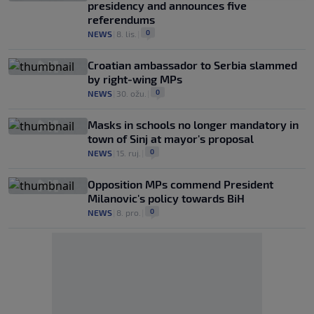
presidency and announces five
referendums
0
NEWS
|
8. lis.
|
Croatian ambassador to Serbia slammed
by right-wing MPs
0
NEWS
|
30. ožu.
|
Masks in schools no longer mandatory in
town of Sinj at mayor's proposal
0
NEWS
|
15. ruj.
|
Opposition MPs commend President
Milanovic's policy towards BiH
0
NEWS
|
8. pro.
|