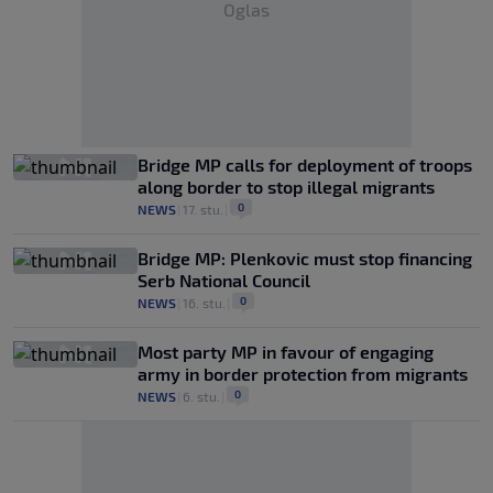
Oglas
Bridge MP calls for deployment of troops
along border to stop illegal migrants
0
NEWS
|
17. stu.
|
Bridge MP: Plenkovic must stop financing
Serb National Council
0
NEWS
|
16. stu.
|
Most party MP in favour of engaging
army in border protection from migrants
0
NEWS
|
6. stu.
|