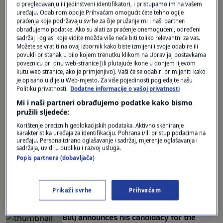
o pregledavanju ili jedinstveni identifikatori, i pristupamo im na vašem
marijuana: 'Believe me, tourism in Croatia
uređaju. Odabirom opcije Prihvaćam omogućit ćete tehnologije
would flourish'
praćenja koje podržavaju svrhe za čije pružanje mi i naši partneri
0
NEWS
|
5. pro.
|
obrađujemo podatke. Ako su alati za praćenje onemogućeni, određeni
sadržaj i oglasi koje vidite možda više neće biti toliko relevantni za vas.
Možete se vratiti na ovaj izbornik kako biste izmijenili svoje odabire ili
Miro Bulj launches campaign with slogans
povukli pristanak u bilo kojem trenutku klikom na Upravljaj postavkama
and a controversial Trump photo montage
poveznicu pri dnu web-stranice [ili plutajuće ikone u donjem lijevom
0
NEWS
|
11. stu.
|
kutu web stranice, ako je primjenjivo]. Vaši će se odabiri primijeniti kako
je opisano u dijelu Web-mjesto. Za više pojedinosti pogledajte našu
Politiku privatnosti.
Dodatne informacije o vašoj privatnosti
Mi i naši partneri obrađujemo podatke kako bismo
pružili sljedeće:
Korištenje preciznih geolokacijskih podataka. Aktivno skeniranje
karakteristika uređaja za identifikaciju. Pohrana i/ili pristup podacima na
uređaju. Personalizirano oglašavanje i sadržaj, mjerenje oglašavanja i
Oglas
sadržaja, uvidi u publiku i razvoj usluga.
Popis partnera (dobavljača)
Prikaži svrhe
Prihvaćam
Bulj announces his candidacy for the