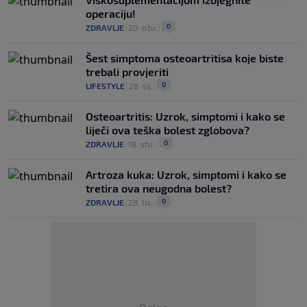
operaciju!
0
ZDRAVLJE
|
20. ožu.
|
Šest simptoma osteoartritisa koje biste
trebali provjeriti
0
LIFESTYLE
|
28. sij.
|
Osteoartritis: Uzrok, simptomi i kako se
liječi ova teška bolest zglobova?
0
ZDRAVLJE
|
18. stu.
|
Artroza kuka: Uzrok, simptomi i kako se
tretira ova neugodna bolest?
0
ZDRAVLJE
|
28. lis.
|