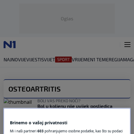
Oglas
NAJNOVIJE
VIJESTI
SVIJET
VRIJEME
N1 TEME
REGIJA
MAG
OSTEOARTRITIS
BOLI VAS PREKO NOĆI?
Bol u koljenu nije uvijek posljedica
starenja: Jedan simptom zahtijeva oprez
0
ZDRAVLJE
|
3. kol.
|
Brinemo o vašoj privatnosti
SPAS ZA ZGLOBOVE
Mi i naši partneri
603
pohranjujemo osobne podatke, kao što su podaci