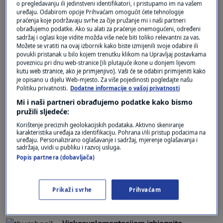
Revolucija u liječenju artritisa:
o pregledavanju ili jedinstveni identifikatori, i pristupamo im na vašem
uređaju. Odabirom opcije Prihvaćam omogućit ćete tehnologije
Znanstvenici sa Stanforda uspjeli obnoviti
praćenja koje podržavaju svrhe za čije pružanje mi i naši partneri
izgubljenu hrskavicu
obrađujemo podatke. Ako su alati za praćenje onemogućeni, određeni
2
ZDRAVLJE
|
21. lip.
|
sadržaj i oglasi koje vidite možda više neće biti toliko relevantni za vas.
Možete se vratiti na ovaj izbornik kako biste izmijenili svoje odabire ili
povukli pristanak u bilo kojem trenutku klikom na Upravljaj postavkama
Bol u zglobovima: Uzrok, simptomi i
poveznicu pri dnu web-stranice [ili plutajuće ikone u donjem lijevom
liječenje ovog problema koji muči mnoge
kutu web stranice, ako je primjenjivo]. Vaši će se odabiri primijeniti kako
0
ZDRAVLJE
|
13. tra.
|
je opisano u dijelu Web-mjesto. Za više pojedinosti pogledajte našu
Politiku privatnosti.
Dodatne informacije o vašoj privatnosti
Mi i naši partneri obrađujemo podatke kako bismo
pružili sljedeće:
Korištenje preciznih geolokacijskih podataka. Aktivno skeniranje
karakteristika uređaja za identifikaciju. Pohrana i/ili pristup podacima na
uređaju. Personalizirano oglašavanje i sadržaj, mjerenje oglašavanja i
sadržaja, uvidi u publiku i razvoj usluga.
Oglas
Popis partnera (dobavljača)
Prikaži svrhe
Prihvaćam
Viskosuplementacijom izbjegnite