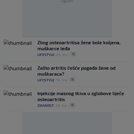
Oglas
Zbog osteoartritisa žene bole koljena,
muškarce leđa
0
LIFESTYLE
|
24. stu.
|
Zašto artritis češće pogađa žene od
muškaraca?
0
LIFESTYLE
|
19. tra.
|
Injekcije masnog tkiva u zglobove liječe
osteoartritis
0
ZNANOST
|
20. tra.
|