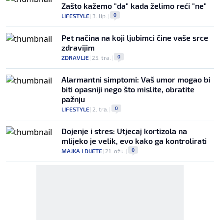
Zašto kažemo "da" kada želimo reći "ne"
0
LIFESTYLE
|
3. lip.
|
Pet načina na koji ljubimci čine vaše srce
zdravijim
0
ZDRAVLJE
|
25. tra.
|
Alarmantni simptomi: Vaš umor mogao bi
biti opasniji nego što mislite, obratite
pažnju
0
LIFESTYLE
|
2. tra.
|
Dojenje i stres: Utjecaj kortizola na
mlijeko je velik, evo kako ga kontrolirati
0
MAJKA I DIJETE
|
21. ožu.
|