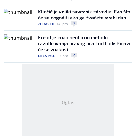
Klinčić je veliki saveznik zdravlja: Evo što
će se dogoditi ako ga žvačete svaki dan
0
ZDRAVLJE
|
14. pro.
|
Freud je imao neobičnu metodu
razotkrivanja pravog lica kod ljudi: Pojavit
će se znakovi
2
LIFESTYLE
|
10. pro.
|
Oglas