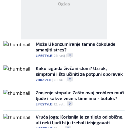
Oglas
Može li konzumiranje tamne čokolade
smanjiti stres?
0
LIFESTYLE
|
26. velj.
|
Kako izgleda živčani slom? Uzrok,
simptomi i što učiniti za potpuni oporavak
2
ZDRAVLJE
|
20. velj.
|
Znojenje stopala: Zašto ovaj problem muči
ljude i kakve veze s time ima - botoks?
0
LIFESTYLE
|
12. velj.
|
Vruća joga: Korisnija je za tijelo od obične,
ali neki ljudi bi ju trebali izbjegavati
0