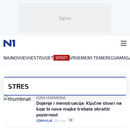
Oglas
NAJNOVIJE
VIJESTI
SVIJET
VRIJEME
N1 TEME
REGIJA
MAG
STRES
IGRA HORMONA
Dojenje i menstruacija: Ključne stvari na
koje bi nove majke trebale obratiti
pozornost
0
ZDRAVLJE
|
28. srp.
|