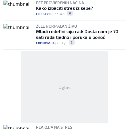
PET PROVJERENIH NAČINA
Kako izbaciti stres iz sebe?
0
LIFESTYLE
|
27. srp.
|
ŽELE NORMALAN ŽIVOT
Mladi redefiniraju rad: Dosta nam je 70
sati rada tjedno i poruka u ponoć
2
EKONOMIJA
|
23. lip.
|
Oglas
REAKCIJA NA STRES