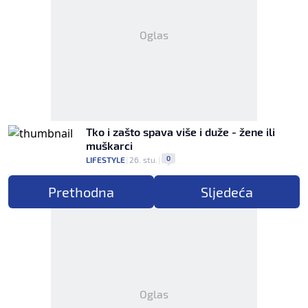
Oglas
Tko i zašto spava više i duže - žene ili
muškarci
0
LIFESTYLE
|
26. stu.
|
Prethodna
Sljedeća
Oglas