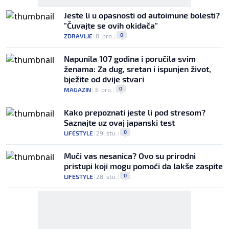
Jeste li u opasnosti od autoimune bolesti?
"Čuvajte se ovih okidača"
0
ZDRAVLJE
|
8. pro.
|
Napunila 107 godina i poručila svim
ženama: Za dug, sretan i ispunjen život,
bježite od dvije stvari
0
MAGAZIN
|
3. pro.
|
Kako prepoznati jeste li pod stresom?
Saznajte uz ovaj japanski test
0
LIFESTYLE
|
29. stu.
|
Muči vas nesanica? Ovo su prirodni
pristupi koji mogu pomoći da lakše zaspite
0
LIFESTYLE
|
28. stu.
|