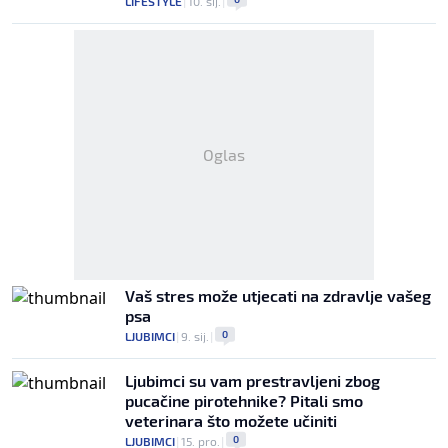
LIFESTYLE
|
10. sij.
|
Oglas
Vaš stres može utjecati na zdravlje vašeg
psa
0
LJUBIMCI
|
9. sij.
|
Ljubimci su vam prestravljeni zbog
pucačine pirotehnike? Pitali smo
veterinara što možete učiniti
0
LJUBIMCI
|
15. pro.
|