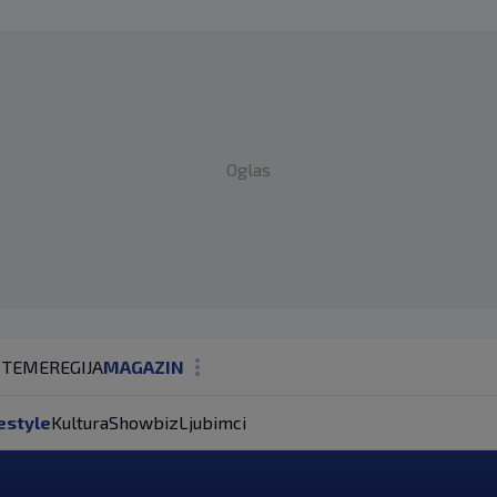
Oglas
 TEME
REGIJA
MAGAZIN
N1 KOMENTAR
estyle
Kultura
Showbiz
Ljubimci
KOLUMNE