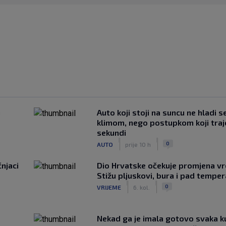
u
Auto koji stoji na suncu ne hladi s
klimom, nego postupkom koji traj
sekundi
|
|
0
AUTO
prije 10 h
čnjaci
Dio Hrvatske očekuje promjena v
Stižu pljuskovi, bura i pad tempe
|
|
0
VRIJEME
6. kol.
Nekad ga je imala gotovo svaka k