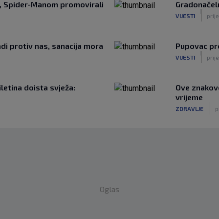
a, Spider-Manom promovirali
Gradonačeln
|
VIJESTI
prije
adi protiv nas, sanacija mora
Pupovac pr
|
VIJESTI
prije
iletina doista svježa:
Ove znakove
vrijeme
|
ZDRAVLJE
p
Oglas