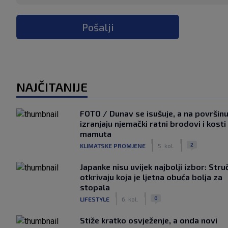
Pošalji
NAJČITANIJE
FOTO / Dunav se isušuje, a na površin
izranjaju njemački ratni brodovi i kosti
mamuta
|
|
2
KLIMATSKE PROMJENE
5. kol.
Japanke nisu uvijek najbolji izbor: Stru
otkrivaju koja je ljetna obuća bolja za
stopala
|
|
0
LIFESTYLE
6. kol.
Stiže kratko osvježenje, a onda novi