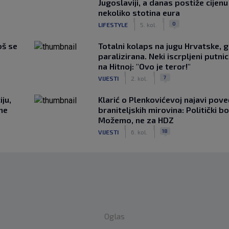
Jugoslaviji, a danas postiže cijenu
nekoliko stotina eura
|
|
0
LIFESTYLE
5. kol.
oš se
Totalni kolaps na jugu Hrvatske, g
paralizirana. Neki iscrpljeni putnici
na Hitnoj: "Ovo je teror!"
|
|
7
VIJESTI
2. kol.
ju,
Klarić o Plenkovićevoj najavi pove
 ne
braniteljskih mirovina: Politički b
Možemo, ne za HDZ
|
|
18
VIJESTI
6. kol.
Oglas