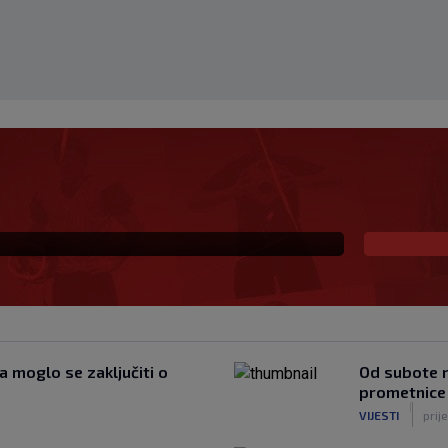
mačke druge lige, evo
u Bundesligu
 moglo se zaključiti o
Od subote r
prometnice
|
VIJESTI
prij