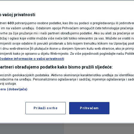
N1(DIS)INFO
sebe?
KLIMATSKE PROMJENE
 vašoj privatnosti
rtneri
603
pohranjujemo osobne podatke, kao što su podaci o pregledavanju ili jedinstveni 
FOTO
o im na vašem uređaju. Odabirom opcije Prihvaćam omogućit ćete tehnologije praćenja
komentara
vrhe za čije pružanje mi i naši partneri obrađujemo podatke. Ako su alati za praćenje
žaj i oglasi koje vidite možda više neće biti toliko relevantni za vas. Možete se vratiti n
VIDEO
zmijenili svoje odabire ili povukli pristanak u bilo kojem trenutku klikom na Upravljaj p
i dnu web-stranice [ili plutajuće ikone u donjem lijevom kutu web stranice, ako je primje
rimijeniti kako je opisano u dijelu Web-mjesto. Za više pojedinosti pogledajte našu Politi
Dodatne informacije o vašoj privatnosti
 partneri obrađujemo podatke kako bismo pružili sljedeće:
reciznih geolokacijskih podataka. Aktivno skeniranje karakteristika uređaja za identifika
p podacima na uređaju. Personalizirano oglašavanje i sadržaj, mjerenje oglašavanja i sadr
isak u prsima. Disanje postaje pliće, misli se ubrza
zvoj usluga.
era (dobavljača)
poznato? Živimo u svijetu gdje je stres postao naš 
rimjećujemo dok ne počne ozbiljno narušavati naše 
Prikaži svrhe
Prihvaćam