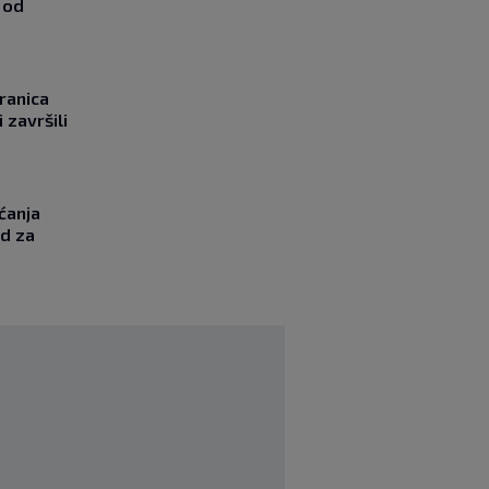
 od
ranica
 završili
ćanja
od za