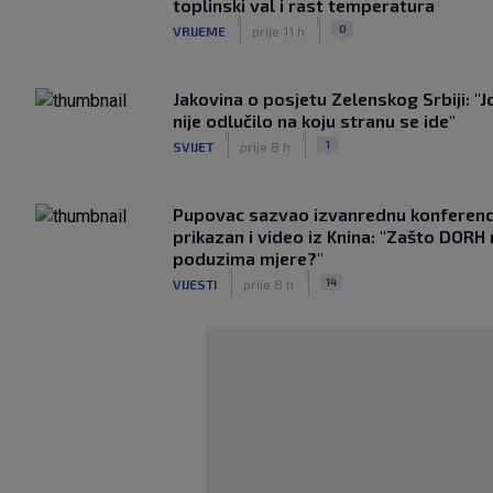
toplinski val i rast temperatura
|
|
0
VRIJEME
prije 11 h
Jakovina o posjetu Zelenskog Srbiji: "J
nije odlučilo na koju stranu se ide"
|
|
1
SVIJET
prije 8 h
Pupovac sazvao izvanrednu konferenci
prikazan i video iz Knina: "Zašto DORH
poduzima mjere?"
|
|
14
VIJESTI
prije 8 h