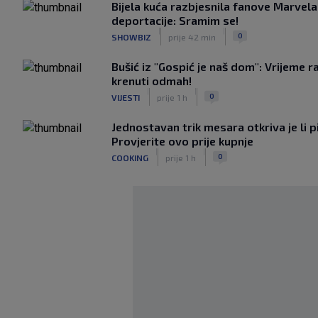
Bijela kuća razbjesnila fanove Marvel
deportacije: Sramim se!
|
|
0
SHOWBIZ
prije 42 min
Bušić iz "Gospić je naš dom": Vrijeme r
krenuti odmah!
|
|
0
VIJESTI
prije 1 h
Jednostavan trik mesara otkriva je li p
Provjerite ovo prije kupnje
|
|
0
COOKING
prije 1 h