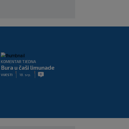
KOMENTAR TJEDNA
Bura u čaši limunade
|
|
0
VIJESTI
18. srp.