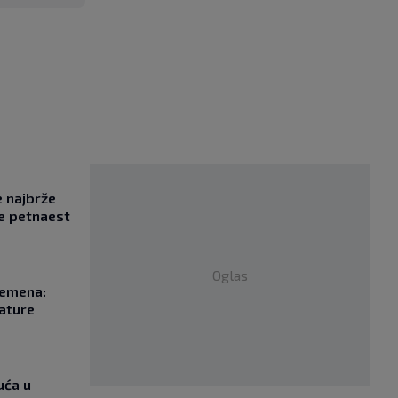
e najbrže
e petnaest
Oglas
remena:
rature
uća u