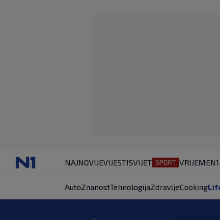
NAJNOVIJE
VIJESTI
SVIJET
VRIJEME
N1
Auto
Znanost
Tehnologija
Zdravlje
Cooking
Lif