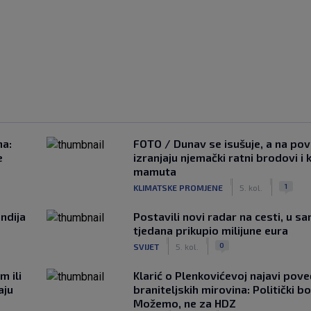
na:
FOTO / Dunav se isušuje, a na pov
e
izranjaju njemački ratni brodovi i 
mamuta
|
|
1
KLIMATSKE PROMJENE
5. kol.
ndija
Postavili novi radar na cesti, u s
tjedana prikupio milijune eura
|
|
0
SVIJET
5. kol.
m ili
Klarić o Plenkovićevoj najavi pove
aju
braniteljskih mirovina: Politički b
Možemo, ne za HDZ