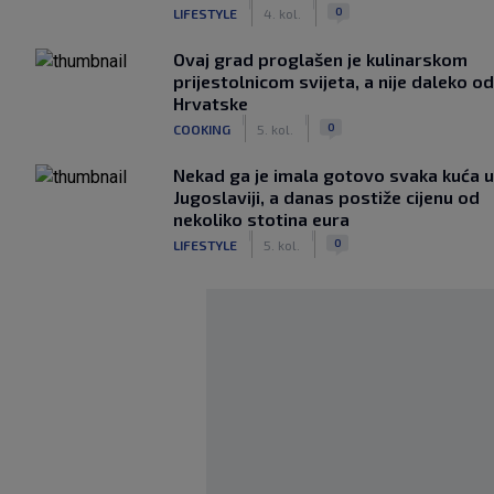
|
|
0
LIFESTYLE
4. kol.
Ovaj grad proglašen je kulinarskom
prijestolnicom svijeta, a nije daleko od
Hrvatske
|
|
0
COOKING
5. kol.
Nekad ga je imala gotovo svaka kuća u
Jugoslaviji, a danas postiže cijenu od
nekoliko stotina eura
|
|
0
LIFESTYLE
5. kol.