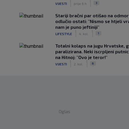
|
|
3
VIJESTI
prije 6 h
Stariji bračni par otišao na odmor u
odlučio ostati: "Nismo se htjeli vra
nam je puno jeftiniji"
|
|
1
LIFESTYLE
4. kol.
Totalni kolaps na jugu Hrvatske, g
paralizirana. Neki iscrpljeni putnici
na Hitnoj: "Ovo je teror!"
|
|
6
VIJESTI
2. kol.
Oglas