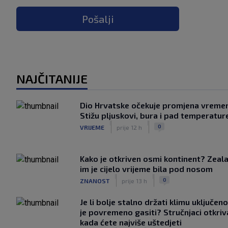
Pošalji
NAJČITANIJE
Dio Hrvatske očekuje promjena vreme
Stižu pljuskovi, bura i pad temperatur
|
|
0
VRIJEME
prije 12 h
Kako je otkriven osmi kontinent? Zeala
im je cijelo vrijeme bila pod nosom
|
|
0
ZNANOST
prije 13 h
Je li bolje stalno držati klimu uključeno
je povremeno gasiti? Stručnjaci otkriv
kada ćete najviše uštedjeti