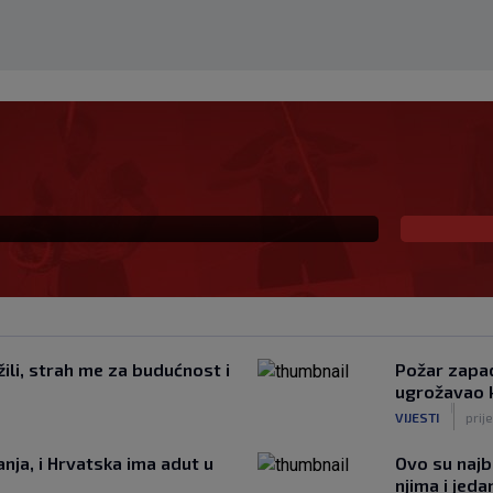
 mladom stoperu
ili, strah me za budućnost i
Požar zapad
ugrožavao 
|
VIJESTI
prij
nja, i Hrvatska ima adut u
Ovo su najbo
njima i jeda