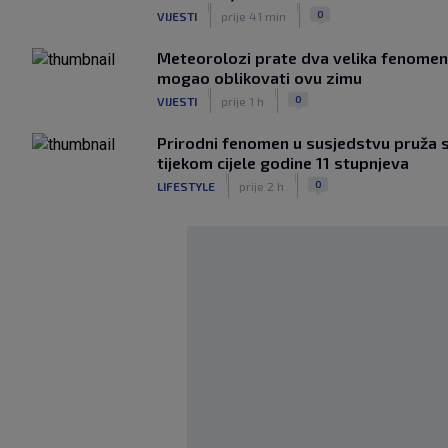
|
|
0
VIJESTI
prije 41 min
Meteorolozi prate dva velika fenomena
mogao oblikovati ovu zimu
|
|
0
VIJESTI
prije 1 h
Prirodni fenomen u susjedstvu pruža sp
tijekom cijele godine 11 stupnjeva
|
|
0
LIFESTYLE
prije 2 h