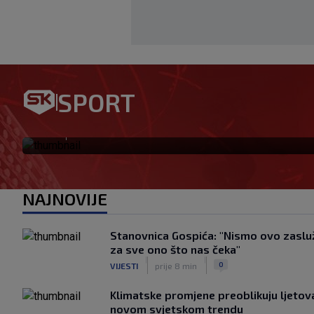
SPORT
Garcia iznenadio odlukom o
|
SK
prije 18 min
NAJNOVIJE
Stanovnica Gospića: "Nismo ovo zasluž
za sve ono što nas čeka"
|
|
0
VIJESTI
prije 8 min
Klimatske promjene preoblikuju ljetova
novom svjetskom trendu