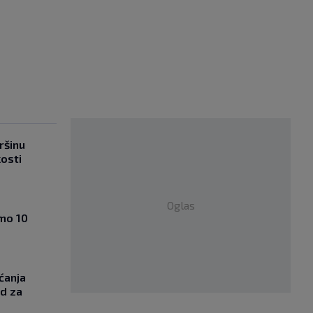
ršinu
kosti
Oglas
amo 10
ćanja
od za