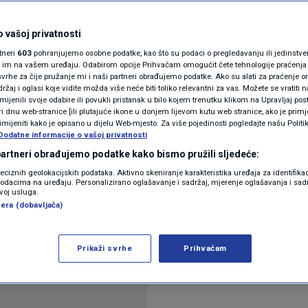
i duže - žene ili
N1(DIS)INFO
KLIMATSKE PROMJENE
 vašoj privatnosti
rtneri
603
pohranjujemo osobne podatke, kao što su podaci o pregledavanju ili jedinstveni 
FOTO
o im na vašem uređaju. Odabirom opcije Prihvaćam omogućit ćete tehnologije praćenja
vrhe za čije pružanje mi i naši partneri obrađujemo podatke. Ako su alati za praćenje
mentara
žaj i oglasi koje vidite možda više neće biti toliko relevantni za vas. Možete se vratiti n
VIDEO
zmijenili svoje odabire ili povukli pristanak u bilo kojem trenutku klikom na Upravljaj p
i dnu web-stranice [ili plutajuće ikone u donjem lijevom kutu web stranice, ako je primje
rimijeniti kako je opisano u dijelu Web-mjesto. Za više pojedinosti pogledajte našu Politi
Dodatne informacije o vašoj privatnosti
 partneri obrađujemo podatke kako bismo pružili sljedeće:
reciznih geolokacijskih podataka. Aktivno skeniranje karakteristika uređaja za identifika
p podacima na uređaju. Personalizirano oglašavanje i sadržaj, mjerenje oglašavanja i sadr
zvoj usluga.
ca i žena u pogledu duljine spavanja, a rezultati 
era (dobavljača)
aživanja spavanja, koja su se desetljećima uglavn
Prikaži svrhe
Prihvaćam