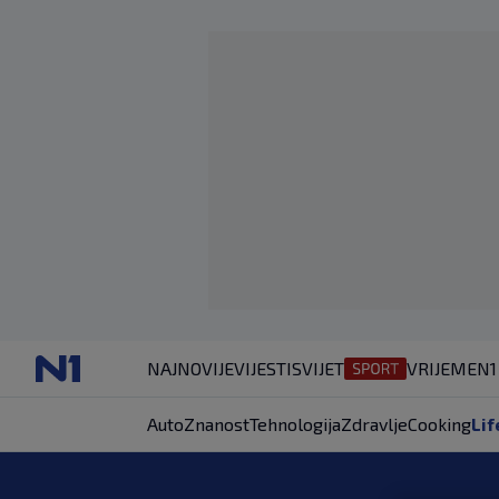
NAJNOVIJE
VIJESTI
SVIJET
VRIJEME
N1
Auto
Znanost
Tehnologija
Zdravlje
Cooking
Lif