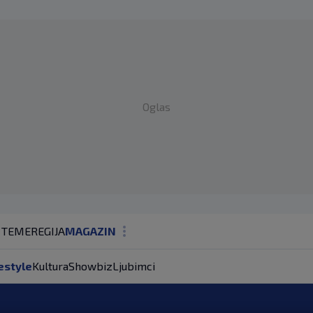
Oglas
 TEME
REGIJA
MAGAZIN
N1 KOMENTAR
estyle
Kultura
Showbiz
Ljubimci
KOLUMNE