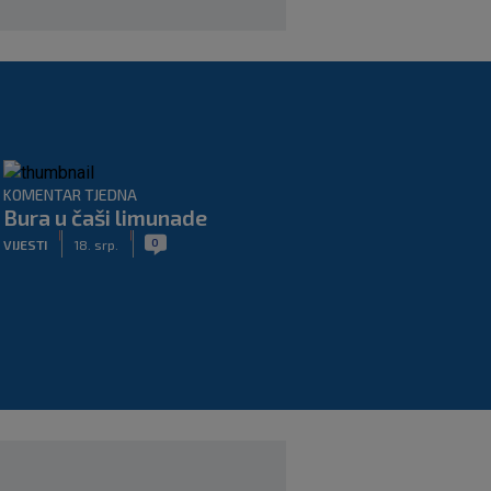
KOMENTAR TJEDNA
Bura u čaši limunade
|
|
0
VIJESTI
18. srp.