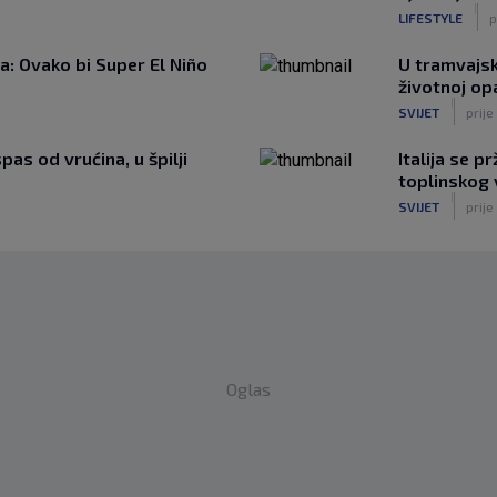
|
LIFESTYLE
p
: Ovako bi Super El Niño
U tramvajsk
životnoj op
|
SVIJET
prije
as od vrućina, u špilji
Italija se 
toplinskog 
|
SVIJET
prije
Oglas