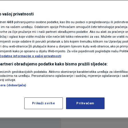
rolirati
N1(DIS)INFO
KLIMATSKE PROMJENE
 vašoj privatnosti
komentara
rtneri
603
pohranjujemo osobne podatke, kao što su podaci o pregledavanju ili jedinstveni 
FOTO
o im na vašem uređaju. Odabirom opcije Prihvaćam omogućit ćete tehnologije praćenja
vrhe za čije pružanje mi i naši partneri obrađujemo podatke. Ako su alati za praćenje
žaj i oglasi koje vidite možda više neće biti toliko relevantni za vas. Možete se vratiti n
VIDEO
zmijenili svoje odabire ili povukli pristanak u bilo kojem trenutku klikom na Upravljaj p
i dnu web-stranice [ili plutajuće ikone u donjem lijevom kutu web stranice, ako je primje
rimijeniti kako je opisano u dijelu Web-mjesto. Za više pojedinosti pogledajte našu Politi
Dodatne informacije o vašoj privatnosti
 partneri obrađujemo podatke kako bismo pružili sljedeće:
jku i dijete, ali stres u tom procesu ima negativa
reciznih geolokacijskih podataka. Aktivno skeniranje karakteristika uređaja za identifika
p podacima na uređaju. Personalizirano oglašavanje i sadržaj, mjerenje oglašavanja i sadr
 tijekom dojenja. Najvažnije je poslušati savjete, i
zvoj usluga.
era (dobavljača)
jim.
Pročitaj više
Prikaži svrhe
Prihvaćam