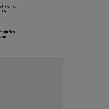
 Stručnjaci
a za
imaju što
esno