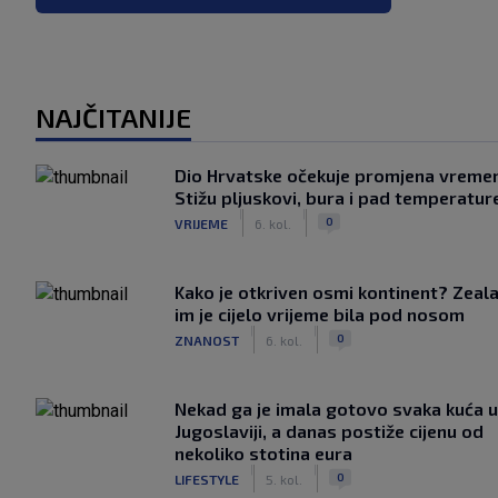
NAJČITANIJE
Dio Hrvatske očekuje promjena vreme
Stižu pljuskovi, bura i pad temperatur
|
|
0
VRIJEME
6. kol.
Kako je otkriven osmi kontinent? Zeala
im je cijelo vrijeme bila pod nosom
|
|
0
ZNANOST
6. kol.
Nekad ga je imala gotovo svaka kuća u
Jugoslaviji, a danas postiže cijenu od
nekoliko stotina eura
|
|
0
LIFESTYLE
5. kol.