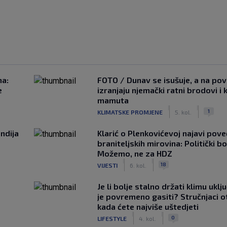
na:
FOTO / Dunav se isušuje, a na pov
e
izranjaju njemački ratni brodovi i 
mamuta
|
|
1
KLIMATSKE PROMJENE
5. kol.
ndija
Klarić o Plenkovićevoj najavi pove
braniteljskih mirovina: Politički b
Možemo, ne za HDZ
|
|
18
VIJESTI
6. kol.
Je li bolje stalno držati klimu uklj
je povremeno gasiti? Stručnjaci o
kada ćete najviše uštedjeti
|
|
0
LIFESTYLE
4. kol.