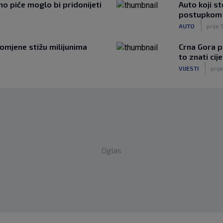
o piće moglo bi pridonijeti
Auto koji s
postupkom k
|
AUTO
prije 
romjene stižu milijunima
Crna Gora p
to znati cije
|
VIJESTI
prije
Oglas