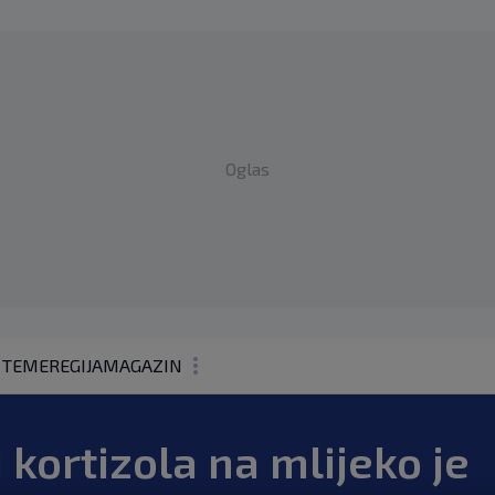
Oglas
 TEME
REGIJA
MAGAZIN
N1 KOMENTAR
j kortizola na mlijeko je
KOLUMNE