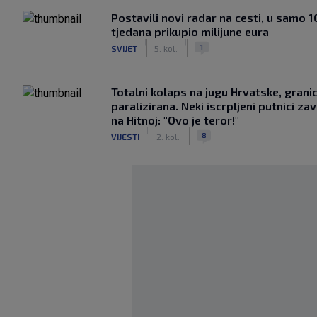
Postavili novi radar na cesti, u samo 1
tjedana prikupio milijune eura
|
|
1
SVIJET
5. kol.
Totalni kolaps na jugu Hrvatske, grani
paralizirana. Neki iscrpljeni putnici zavr
na Hitnoj: "Ovo je teror!"
|
|
8
VIJESTI
2. kol.