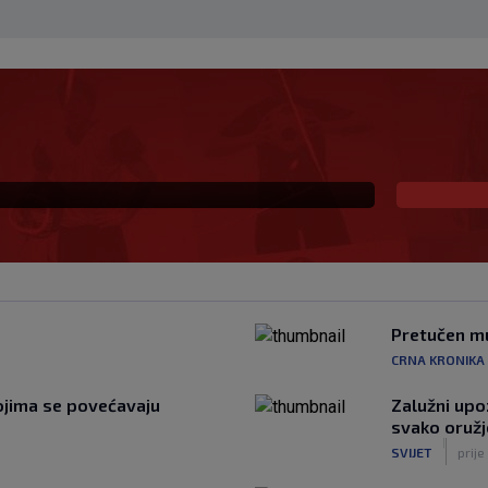
pi zadnji put dao pet
ć, a trener je bio Burić
Pretučen mu
CRNA KRONIKA
ojima se povećavaju
Zalužni upo
svako oružj
|
SVIJET
prije