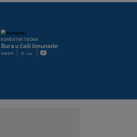
KOMENTAR TJEDNA
Bura u čaši limunade
|
|
0
VIJESTI
18. srp.