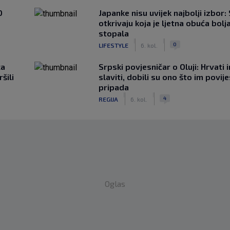
0
Japanke nisu uvijek najbolji izbor:
otkrivaju koja je ljetna obuća bolj
stopala
|
|
0
LIFESTYLE
6. kol.
ca
Srpski povjesničar o Oluji: Hrvati 
šili
slaviti, dobili su ono što im povij
pripada
|
|
4
REGIJA
6. kol.
Oglas