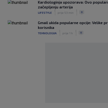
Kardiologinja upozorava: Ovo popularn
začepljenju arterija
|
|
0
LIFESTYLE
prije 53 min
Gmail ukida popularne opcije: Velike p
korisnika
|
|
0
TEHNOLOGIJA
prije 1 h