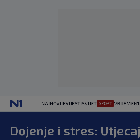
NAJNOVIJE
VIJESTI
SVIJET
VRIJEME
N1
Dojenje i stres: Utjeca