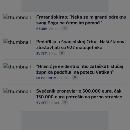
Fratar šokirao: "Neka se migranti odreknu
svog Boga pa ćemo im pomoći"
0
REGIJA
|
24. kol.
|
Pedofilija u španjolskoj Crkvi: Naši članovi
zlostavljali su 927 maloljetnika
0
SVIJET
|
2. lip.
|
“Hranić je evidentno htio zataškati slučaj
župnika pedofila, na potezu Vatikan”
0
NEWSROOM
|
21. ožu.
|
Svećenik pronevjerio 500.000 eura, čak
150.000 eura potrošio na porno stranice
0
SVIJET
|
20. kol.
|