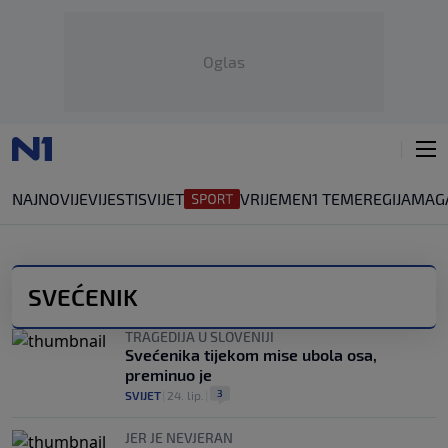
Oglas
NAJNOVIJE
VIJESTI
SVIJET
VRIJEME
N1 TEME
REGIJA
MAG
SVEĆENIK
TRAGEDIJA U SLOVENIJI
Svećenika tijekom mise ubola osa,
preminuo je
3
SVIJET
|
24. lip.
|
JER JE NEVJERAN