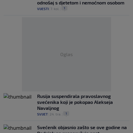
odnošaj s djetetom i nemoćnom osobom
1
VIJESTI
|
7. kol.
|
Oglas
Rusija suspendirala pravoslavnog
svećenika koji je pokopao Alekseja
Navaljnog
1
SVIJET
|
24. tra.
|
Svećenik objasnio zašto se ove godine na