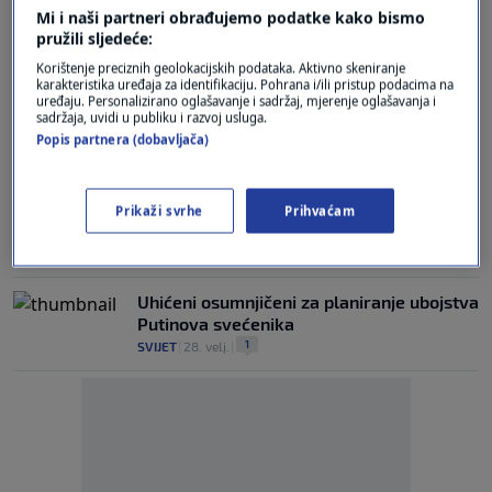
Mi i naši partneri obrađujemo podatke kako bismo
za podvođenje djeteta
pružili sljedeće:
1
VIJESTI
|
29. tra.
|
Korištenje preciznih geolokacijskih podataka. Aktivno skeniranje
karakteristika uređaja za identifikaciju. Pohrana i/ili pristup podacima na
Kako se ispovijediti? Ovo su ključne stvari
uređaju. Personalizirano oglašavanje i sadržaj, mjerenje oglašavanja i
koje trebate reći svećeniku u crkvi
sadržaja, uvidi u publiku i razvoj usluga.
17
LIFESTYLE
|
23. ožu.
|
Popis partnera (dobavljača)
Susjedi su mu javili da se nešto neobično
događa u njegovoj kući: Ostao u šoku kad
Prikaži svrhe
Prihvaćam
je probao ući
0
LIFESTYLE
|
13. ožu.
|
Uhićeni osumnjičeni za planiranje ubojstva
Putinova svećenika
1
SVIJET
|
28. velj.
|