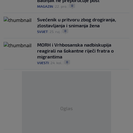
Badnjak ne preporučuje post
0
MAGAZIN
|
22. pro.
|
Svećenik u pritvoru zbog drogiranja,
zlostavljanja i snimanja žena
0
SVIJET
|
25. ruj.
|
MORH i Vrhbosanska nadbiskupija
reagirali na šokantne riječi fratra o
migrantima
0
VIJESTI
|
24. kol.
|
Oglas