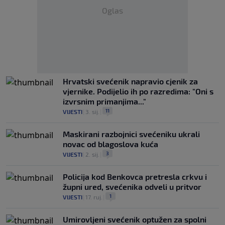
Oglas
Hrvatski svećenik napravio cjenik za
vjernike. Podijelio ih po razredima: "Oni s
izvrsnim primanjima..."
11
VIJESTI
|
3. sij.
|
Maskirani razbojnici svećeniku ukrali
novac od blagoslova kuća
3
VIJESTI
|
2. sij.
|
Policija kod Benkovca pretresla crkvu i
župni ured, svećenika odveli u pritvor
1
VIJESTI
|
17. ruj.
|
Umirovljeni svećenik optužen za spolni