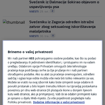
Svećenik iz Dalmacije šokirao objavom o
uspavljivanju psa
2
VIJESTI
|
29. svi.
|
Svećeniku iz Zagorja određen istražni
zatvor zbog seksualnog iskorištavanja
maloljetnika
0
VIJESTI
|
30. tra.
|
Brinemo o vašoj privatnosti
Mi i naši partneri
603
pohranjujemo osobne podatke, kao što su podaci
o pregledavanju ili jedinstveni identifikatori, i pristupamo im na vašem
uređaju. Odabirom opcije Prihvaćam omogućit ćete tehnologije
praćenja koje podržavaju svrhe za čije pružanje mi i naši partneri
Oglas
obrađujemo podatke. Ako su alati za praćenje onemogućeni, određeni
sadržaj i oglasi koje vidite možda više neće biti toliko relevantni za vas.
Možete se vratiti na ovaj izbornik kako biste izmijenili svoje odabire ili
povukli pristanak u bilo kojem trenutku klikom na Upravljaj postavkama
poveznicu pri dnu web-stranice [ili plutajuće ikone u donjem lijevom
kutu web stranice, ako je primjenjivo]. Vaši će se odabiri primijeniti kako
je opisano u dijelu Web-mjesto. Za više pojedinosti pogledajte našu
Politiku privatnosti.
Dodatne informacije o vašoj privatnosti
Uhićen župnik u Međimurju: Tereti ga se