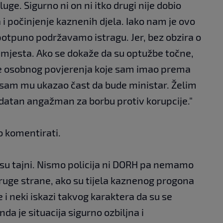
uge. Sigurno ni on ni itko drugi nije dobio
 počinjenje kaznenih djela. Iako nam je ovo
otpuno podržavamo istragu. Jer, bez obzira o
 mjesta. Ako se dokaže da su optužbe točne,
aje osobnog povjerenja koje sam imao prema
 sam mu ukazao čast da bude ministar. Želim
dodatan angažman za borbu protiv korupcije."
o komentirati.
 su tajni. Nismo policija ni DORH pa nemamo
druge strane, ako su tijela kaznenog progona
je i neki iskazi takvog karaktera da su se
onda je situacija sigurno ozbiljna i