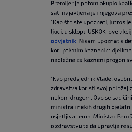
Premijer je potom okupio koalic
sati najavljena je i njegova pr
"Kao što ste upoznati, jutros j
ljudi, u sklopu USKOK-ove akc
odvjetnik
. Nisam upoznat s deta
koruptivnim kaznenim djelima. O
nadležna za kazneni progon sve
"Kao predsjednik Vlade, osobno
zdravstva koristi svoj položaj
nekom drugom. Ovo se sad čini 
ministra i nekih drugih djelatni
osjetljiva tema. Ministar Bero
o zdravstvu te da upravlja res