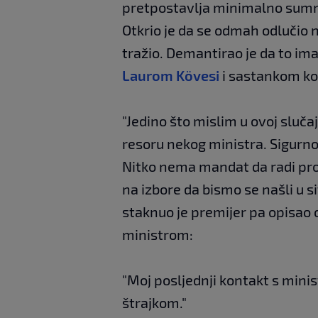
pretpostavlja minimalno sumnj
Otkrio je da se odmah odlučio n
tražio. Demantirao je da to i
Laurom Kövesi
i sastankom koj
"Jedino što mislim u ovoj slučaj
resoru nekog ministra. Sigurno 
Nitko nema mandat da radi pro
na izbore da bismo se našli u si
staknuo je premijer pa opisao 
ministrom:
"Moj posljednji kontakt s mini
štrajkom."