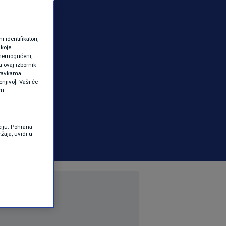
identifikatori,
 koje
 onemogućeni,
a ovaj izbornik
ostavkama
njivo]. Vaši će
ku
ciju. Pohrana
žaja, uvidi u