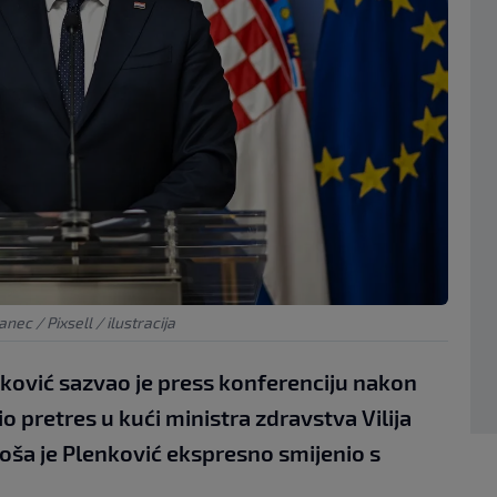
nec / Pixsell / ilustracija
ković sazvao je press konferenciju nakon
o pretres u kući ministra zdravstva Vilija
eroša je Plenković ekspresno smijenio s