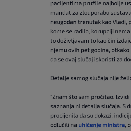
pacijentima pružile najbolje usl
mandat za zlouporabu sustava i
neugodan trenutak kao Vladi, p
kome se radilo, korupciji nema
to doživljavam to kao čin izd
njemu ovih pet godina, otkako
da se ovaj slučaj iskoristi za 
Detalje samog slučaja nije želi
"Znam što sam pročitao. Izvidi
saznanja ni detalja slučaja. S 
procijenila da su dokazi, indici
odlučili na
uhićenje ministra
, 