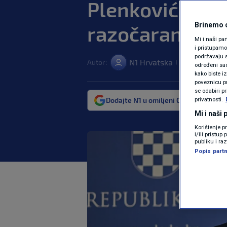
Plenković o Be
Brinemo o
razočaran i ljut
Mi i naši pa
i pristupam
podržavaju s
N1 Hrvatska
Autor:
15. stu. 2024. 
|
određeni sadr
kako biste i
poveznicu pr
se odabiri p
Dodajte N1 u omiljeni Google izvor
privatnosti.
Mi i naši
Korištenje p
i/ili pristu
publiku i ra
Popis partn