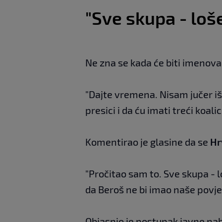
"Sve skupa - loš
Ne zna se kada će biti imenova
"Dajte vremena. Nisam jučer iš
presici i da ću imati treći koali
Komentirao je glasine da se
Hr
"Pročitao sam to. Sve skupa - l
da Beroš ne bi imao naše povje
Objasnio je postupak javne na