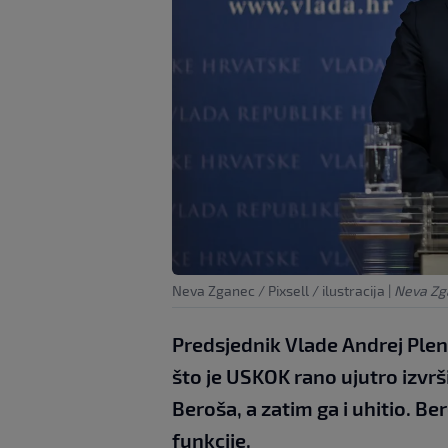
Neva Zganec / Pixsell / ilustracija
|
Neva Zga
Predsjednik Vlade Andrej Plen
što je USKOK rano ujutro izvrši
Beroša, a zatim ga i uhitio. B
funkcije.