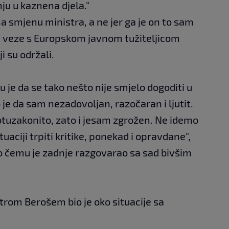
u u kaznena djela."
a smjenu ministra, a ne jer ga je on to sam
ma veze s Europskom javnom tužiteljicom
i su održali.
u je da se tako nešto nije smjelo dogoditi u
je da sam nezadovoljan, razočaran i ljutit.
tuzakonito, zato i jesam zgrožen. Ne idemo
tuaciji trpiti kritike, ponekad i opravdane",
o čemu je zadnje razgovarao sa sad bivšim
strom Berošem bio je oko situacije sa