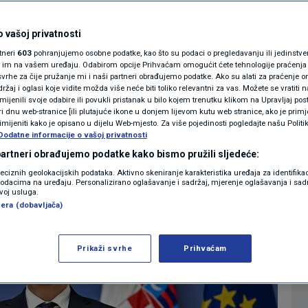
rošu: Zgrožen sam,
MAGAZIN
N1 KOMENTAR
 vašoj privatnosti
it!
rtneri
603
pohranjujemo osobne podatke, kao što su podaci o pregledavanju ili jedinstveni 
KOLUMNE
o im na vašem uređaju. Odabirom opcije Prihvaćam omogućit ćete tehnologije praćenja
vrhe za čije pružanje mi i naši partneri obrađujemo podatke. Ako su alati za praćenje
27
09:47
11:40
VIJESTI
komentara
>
|
|
žaj i oglasi koje vidite možda više neće biti toliko relevantni za vas. Možete se vratiti n
N1(DIS)INFO
zmijenili svoje odabire ili povukli pristanak u bilo kojem trenutku klikom na Upravljaj p
i dnu web-stranice [ili plutajuće ikone u donjem lijevom kutu web stranice, ako je primje
KLIMATSKE PROMJENE
rimijeniti kako je opisano u dijelu Web-mjesto. Za više pojedinosti pogledajte našu Politi
Dodatne informacije o vašoj privatnosti
Više
FOTO
 partneri obrađujemo podatke kako bismo pružili sljedeće:
reciznih geolokacijskih podataka. Aktivno skeniranje karakteristika uređaja za identifika
p podacima na uređaju. Personalizirano oglašavanje i sadržaj, mjerenje oglašavanja i sadr
VIDEO
zvoj usluga.
era (dobavljača)
Prikaži svrhe
Prihvaćam