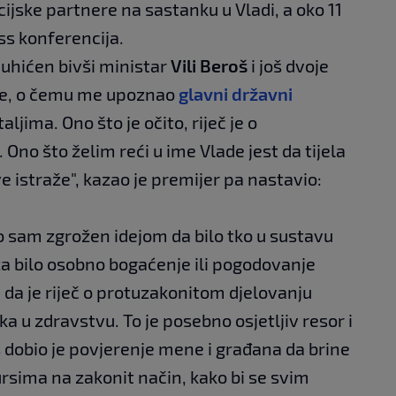
ijske partnere na sastanku u Vladi, a oko 11
ess konferencija.
e uhićen bivši ministar
Vili Beroš
i još dvoje
ije, o čemu me upoznao
glavni državni
ljima. Ono što je očito, riječ je o
no što želim reći u ime Vlade jest da tijela
 istraže", kazao je premijer pa nastavio:
 sam zgrožen idejom da bilo tko u sustavu
 za bilo osobno bogaćenje ili pogodovanje
da je riječ o protuzakonitom djelovanju
ka u zdravstvu. To je posebno osjetljiv resor i
š dobio je povjerenje mene i građana da brine
ursima na zakonit način, kako bi se svim