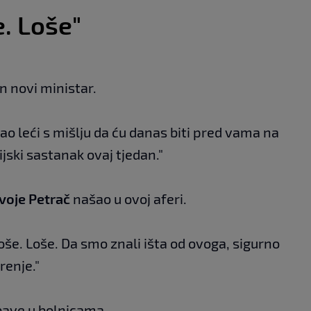
e. Loše"
n novi ministar.
ao leći s mišlju da ću danas biti pred vama na
cijski sastanak ovaj tjedan."
voje Petrač
našao u ovoj aferi.
oše. Loše. Da smo znali išta od ovoga, sigurno
renje."
bave u bolnicama.