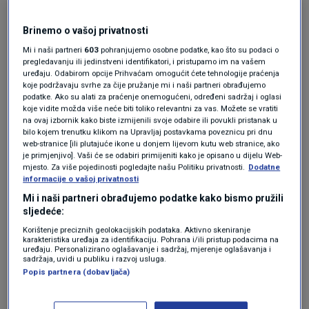
velika cijena", kaže prodavačica Darinka.
Drugo objašnjenje dobre zarade je fiskalizacija
Brinemo o vašoj privatnosti
svih računa, a ne samo onih nižih jer su kazne
Mi i naši partneri
603
pohranjujemo osobne podatke, kao što su podaci o
pregledavanju ili jedinstveni identifikatori, i pristupamo im na vašem
za one koji pokušaju prevariti državu visoke.
uređaju. Odabirom opcije Prihvaćam omogućit ćete tehnologije praćenja
koje podržavaju svrhe za čije pružanje mi i naši partneri obrađujemo
podatke. Ako su alati za praćenje onemogućeni, određeni sadržaj i oglasi
"Od deset pa do sto tisuća kuna, ovisi je li
koje vidite možda više neće biti toliko relevantni za vas. Možete se vratiti
na ovaj izbornik kako biste izmijenili svoje odabire ili povukli pristanak u
privatna ili pravna osoba", kaže prodavačica
bilo kojem trenutku klikom na Upravljaj postavkama poveznicu pri dnu
web-stranice [ili plutajuće ikone u donjem lijevom kutu web stranice, ako
ribe Silvija dodajući da takvu kaznu nikako ne bi
je primjenjivo]. Vaši će se odabiri primijeniti kako je opisano u dijelu Web-
mjesto. Za više pojedinosti pogledajte našu Politiku privatnosti.
Dodatne
mogla podnijeti.
informacije o vašoj privatnosti
Mi i naši partneri obrađujemo podatke kako bismo pružili
sljedeće:
Jedan od razloga visoke zarade, posebno u
Korištenje preciznih geolokacijskih podataka. Aktivno skeniranje
karakteristika uređaja za identifikaciju. Pohrana i/ili pristup podacima na
ugostiteljskom sektoru, su povećane cijene
uređaju. Personalizirano oglašavanje i sadržaj, mjerenje oglašavanja i
sadržaja, uvidi u publiku i razvoj usluga.
usluga i proizvoda, neovisno o sirovini.
Popis partnera (dobavljača)