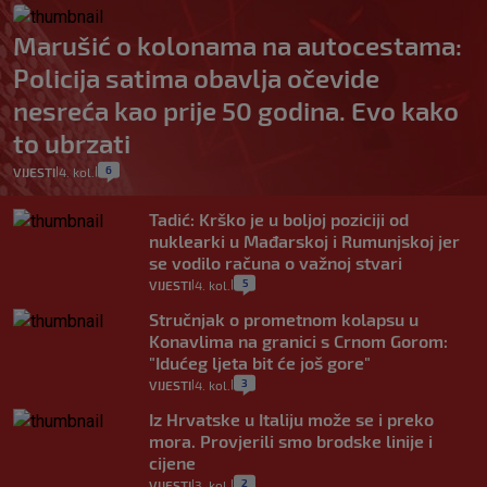
Marušić o kolonama na autocestama:
Policija satima obavlja očevide
nesreća kao prije 50 godina. Evo kako
to ubrzati
6
VIJESTI
4. kol.
|
|
Tadić: Krško je u boljoj poziciji od
nuklearki u Mađarskoj i Rumunjskoj jer
se vodilo računa o važnoj stvari
5
VIJESTI
4. kol.
|
|
Stručnjak o prometnom kolapsu u
Konavlima na granici s Crnom Gorom:
"Idućeg ljeta bit će još gore"
3
VIJESTI
4. kol.
|
|
Iz Hrvatske u Italiju može se i preko
mora. Provjerili smo brodske linije i
cijene
2
VIJESTI
3. kol.
|
|