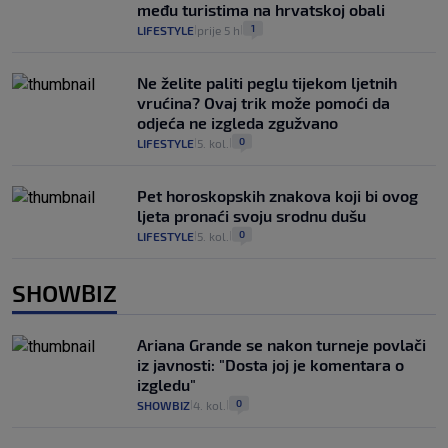
među turistima na hrvatskoj obali
1
LIFESTYLE
prije 5 h
|
|
Ne želite paliti peglu tijekom ljetnih
vrućina? Ovaj trik može pomoći da
odjeća ne izgleda zgužvano
0
LIFESTYLE
5. kol.
|
|
Pet horoskopskih znakova koji bi ovog
ljeta pronaći svoju srodnu dušu
0
LIFESTYLE
5. kol.
|
|
SHOWBIZ
Ariana Grande se nakon turneje povlači
iz javnosti: "Dosta joj je komentara o
izgledu"
0
SHOWBIZ
4. kol.
|
|