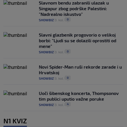
Slavnom bendu zabranili ulazak u
Singapur zbog podrške Palestini:
"Nadrealno iskustvo"
0
SHOWBIZ
3. kol.
|
|
Slavni glazbenik progovorio o velikoj
borbi: "Ljudi su se dolazili oprostiti od
mene"
0
SHOWBIZ
3. kol.
|
|
Novi Spider-Man ruši rekorde zarade i u
Hrvatskoj
0
SHOWBIZ
3. kol.
|
|
Uoči šibenskog koncerta, Thompsonov
tim publici uputio važne poruke
4
SHOWBIZ
3. kol.
|
|
N1 KVIZ