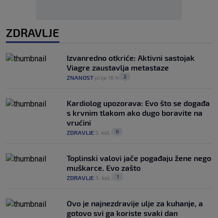
ZDRAVLJE
Izvanredno otkriće: Aktivni sastojak
Viagre zaustavlja metastaze
2
ZNANOST
prije 16 h
|
|
Kardiolog upozorava: Evo što se događa
s krvnim tlakom ako dugo boravite na
vrućini
0
ZDRAVLJE
5. kol.
|
|
Toplinski valovi jače pogađaju žene nego
muškarce. Evo zašto
1
ZDRAVLJE
3. kol.
|
|
Ovo je najnezdravije ulje za kuhanje, a
gotovo svi ga koriste svaki dan