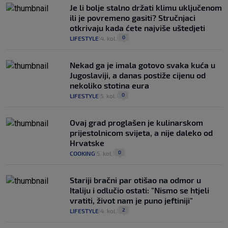
Je li bolje stalno držati klimu uključenom
ili je povremeno gasiti? Stručnjaci
otkrivaju kada ćete najviše uštedjeti
0
LIFESTYLE
4. kol.
|
|
Nekad ga je imala gotovo svaka kuća u
Jugoslaviji, a danas postiže cijenu od
nekoliko stotina eura
0
LIFESTYLE
5. kol.
|
|
Ovaj grad proglašen je kulinarskom
prijestolnicom svijeta, a nije daleko od
Hrvatske
0
COOKING
5. kol.
|
|
Stariji bračni par otišao na odmor u
Italiju i odlučio ostati: "Nismo se htjeli
vratiti, život nam je puno jeftiniji"
2
LIFESTYLE
4. kol.
|
|