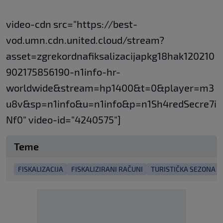
video-cdn src="https://best-
vod.umn.cdn.united.cloud/stream?
asset=zgrekordnafiksalizacijapkg18hak120210
902175856190-n1info-hr-
worldwide&stream=hp1400&t=0&player=m3
u8v&sp=n1info&u=n1info&p=n1Sh4redSecre7i
Nf0" video-id="4240575"]
Teme
FISKALIZACIJA
FISKALIZIRANI RAČUNI
TURISTIČKA SEZONA