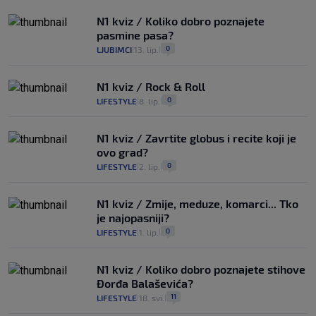
N1 kviz / Koliko dobro poznajete
pasmine pasa?
0
LJUBIMCI
13. lip.
|
|
N1 kviz / Rock & Roll
0
LIFESTYLE
8. lip.
|
|
N1 kviz / Zavrtite globus i recite koji je
ovo grad?
0
LIFESTYLE
2. lip.
|
|
N1 kviz / Zmije, meduze, komarci... Tko
je najopasniji?
0
LIFESTYLE
1. lip.
|
|
N1 kviz / Koliko dobro poznajete stihove
Đorđa Balaševića?
11
LIFESTYLE
18. svi.
|
|