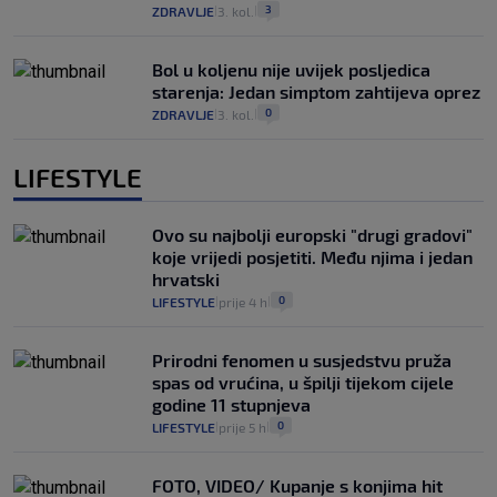
3
ZDRAVLJE
3. kol.
|
|
Bol u koljenu nije uvijek posljedica
starenja: Jedan simptom zahtijeva oprez
0
ZDRAVLJE
3. kol.
|
|
LIFESTYLE
Ovo su najbolji europski "drugi gradovi"
koje vrijedi posjetiti. Među njima i jedan
hrvatski
0
LIFESTYLE
prije 4 h
|
|
Prirodni fenomen u susjedstvu pruža
spas od vrućina, u špilji tijekom cijele
godine 11 stupnjeva
0
LIFESTYLE
prije 5 h
|
|
FOTO, VIDEO/ Kupanje s konjima hit