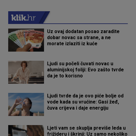
Uz ovaj dodatan posao zaradite
dobar novac sa strane, a ne
morate izlaziti iz kuće
Ljudi su počeli čuvati novac u
aluminijskoj foliji: Evo zašto tvrde
da je to korisno
Ljudi tvrde da je ovo piće bolje od
vode kada su vrućine: Gasi žeđ,
čuva crijeva i daje energiju
Ljeti vam se skuplja previše leda u
frižideru i škrinji: Uz samo nekoliko