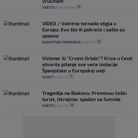
vrućinom
0
VIJESTI
prije 58 min
|
|
VIDEO / Vatrena tornada stigla u
Europu: Evo što ih pokreće i zašto su
opasna
0
KLIMATSKE PROMJENE
prije 1 h
|
|
Vizionar ili "Crveni Orbán"? Kriza u Ceuti
otvorila pitanje sve veće izolacije
Španjolske u Europskoj uniji
1
SVIJET
prije 1 h
|
|
Tragedija na Biokovu: Preminuo češki
turist, Ukrajinac spašen sa Sutvida
0
VIJESTI
prije 1 h
|
|