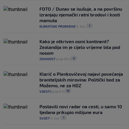
FOTO / Dunav se isušuje, a na površinu
izranjaju njemački ratni brodovi i kosti
mamuta
1
KLIMATSKE PROMJENE
5. kol.
|
|
Kako je otkriven osmi kontinent?
Zealandija im je cijelo vrijeme bila pod
nosom
0
ZNANOST
prije 16 h
|
|
Klarić o Plenkovićevoj najavi povećanja
braniteljskih mirovina: Politički bod za
Možemo, ne za HDZ
16
VIJESTI
prije 9 h
|
|
Postavili novi radar na cesti, u samo 10
tjedana prikupio milijune eura
1
SVIJET
5. kol.
|
|