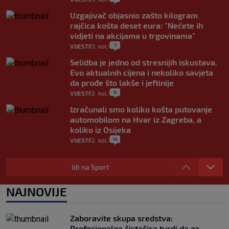
Uzgajivač objasnio zašto kilogram
rajčica košta deset eura: "Nećete ih
vidjeti na akcijama u trgovinama"
7
VIJESTI
3. kol.
|
|
Selidba je jedno od stresnijih iskustava.
Evo aktualnih cijena i nekoliko savjeta
da prođe što lakše i jeftinije
0
VIJESTI
2. kol.
|
|
Izračunali smo koliko košta putovanje
automobilom na Hvar iz Zagreba, a
koliko iz Osijeka
14
VIJESTI
2. kol.
|
|
"Kći je otišla na more, a zaboravila
zdravstvenu iskaznicu". Kakva su prava
Idi na Sport
pacijenata izvan mjesta prebivališta?
1
VIJESTI
1. kol.
NAJNOVIJE
|
|
Provjerili smo "što ćemo onda" ako
Plenković na 15 dana ukine mjere: "Ne bi
Zaboravite skupa sredstva:
se dogodilo ništa. Vlada se zaljubila u te
Profesionalna čistačica tvrdi da za