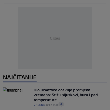
Oglas
NAJČITANIJE
Dio Hrvatske očekuje promjena
vremena: Stižu pljuskovi, bura i pad
temperature
0
VRIJEME
prije 15 h
|
|