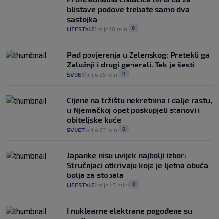
intervencije"
blistave podove trebate samo dva
25
VIJESTI
30. srp.
|
|
sastojka
0
LIFESTYLE
prije 18 min
|
|
Pad povjerenja u Zelenskog: Pretekli ga
Zalužnji i drugi generali. Tek je šesti
0
SVIJET
prije 25 min
|
|
Cijene na tržištu nekretnina i dalje rastu,
u Njemačkoj opet poskupjeli stanovi i
obiteljske kuće
0
SVIJET
prije 37 min
|
|
Japanke nisu uvijek najbolji izbor:
Stručnjaci otkrivaju koja je ljetna obuća
bolja za stopala
0
LIFESTYLE
prije 45 min
|
|
I nuklearne elektrane pogođene su