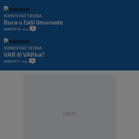
KOMENTAR TJEDNA
Bura u čaši limunade
0
VIJESTI
18. srp.
|
|
KOMENTAR TJEDNA
VAR ili VARka?
4
VIJESTI
11. srp.
|
|
Oglas