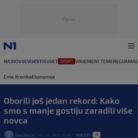
Oglas
NAJNOVIJE
VIJESTI
SVIJET
VRIJEME
N1 TEME
REGIJA
MAG
Crna Kronika
Ekonomija
Oborili još jedan rekord: Kako
smo s manje gostiju zaradili više
novca
0
Hari Kočić
VIJESTI
02. ruj. 2021. 22:06
|
|
|