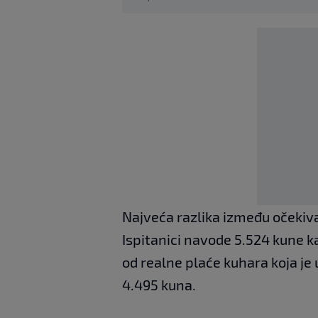
Najveća razlika između očekivan
Ispitanici navode 5.524 kune k
od realne plaće kuhara koja je 
4.495 kuna.