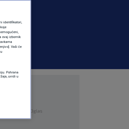
identifikatori,
 koje
 onemogućeni,
a ovaj izbornik
ostavkama
njivo]. Vaši će
ku
ciju. Pohrana
žaja, uvidi u
Oglas