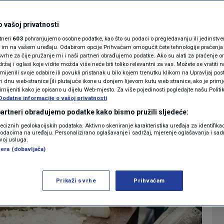
ena najtraženija
MAGAZIN
N1 KOMENTAR
 vašoj privatnosti
urizmu?
rtneri
603
pohranjujemo osobne podatke, kao što su podaci o pregledavanju ili jedinstveni 
KOLUMNE
o im na vašem uređaju. Odabirom opcije Prihvaćam omogućit ćete tehnologije praćenja
vrhe za čije pružanje mi i naši partneri obrađujemo podatke. Ako su alati za praćenje
0
2:33
12:38
EKONOMIJA
komentara
>
|
|
žaj i oglasi koje vidite možda više neće biti toliko relevantni za vas. Možete se vratiti n
N1(DIS)INFO
zmijenili svoje odabire ili povukli pristanak u bilo kojem trenutku klikom na Upravljaj p
i dnu web-stranice [ili plutajuće ikone u donjem lijevom kutu web stranice, ako je primje
KLIMATSKE PROMJENE
rimijeniti kako je opisano u dijelu Web-mjesto. Za više pojedinosti pogledajte našu Politi
Dodatne informacije o vašoj privatnosti
FOTO
 partneri obrađujemo podatke kako bismo pružili sljedeće:
reciznih geolokacijskih podataka. Aktivno skeniranje karakteristika uređaja za identifika
p podacima na uređaju. Personalizirano oglašavanje i sadržaj, mjerenje oglašavanja i sadr
VIDEO
zvoj usluga.
era (dobavljača)
Prikaži svrhe
Prihvaćam