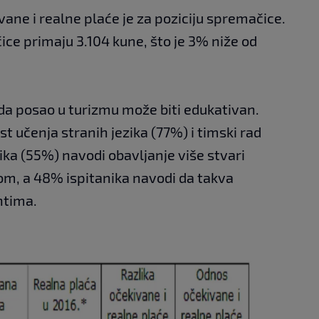
ane i realne plaće je za poziciju spremačice.
ice primaju 3.104 kune, što je 3% niže od
 da posao u turizmu može biti edukativan.
učenja stranih jezika (77%) i timski rad
ika (55%) navodi obavljanje više stvari
om, a 48% ispitanika navodi da takva
ntima.