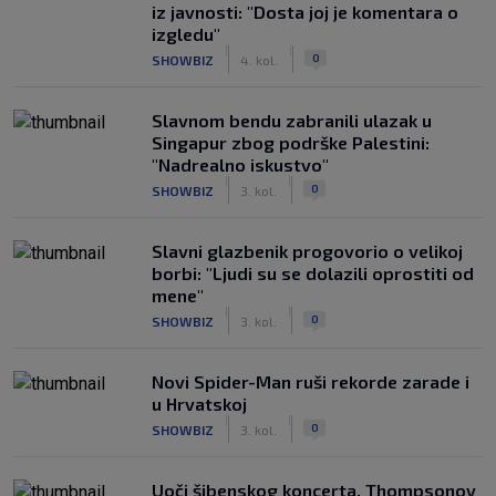
iz javnosti: "Dosta joj je komentara o
izgledu"
|
|
0
SHOWBIZ
4. kol.
Slavnom bendu zabranili ulazak u
Singapur zbog podrške Palestini:
"Nadrealno iskustvo"
|
|
0
SHOWBIZ
3. kol.
Slavni glazbenik progovorio o velikoj
borbi: "Ljudi su se dolazili oprostiti od
mene"
|
|
0
SHOWBIZ
3. kol.
Novi Spider-Man ruši rekorde zarade i
u Hrvatskoj
|
|
0
SHOWBIZ
3. kol.
Uoči šibenskog koncerta, Thompsonov