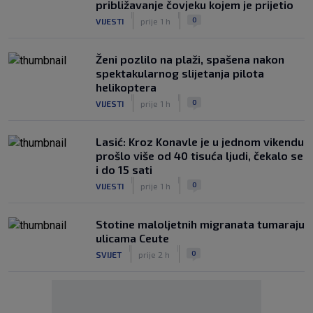
približavanje čovjeku kojem je prijetio
|
|
0
VIJESTI
prije 1 h
Ženi pozlilo na plaži, spašena nakon
spektakularnog slijetanja pilota
helikoptera
|
|
0
VIJESTI
prije 1 h
Lasić: Kroz Konavle je u jednom vikendu
prošlo više od 40 tisuća ljudi, čekalo se
i do 15 sati
|
|
0
VIJESTI
prije 1 h
Stotine maloljetnih migranata tumaraju
ulicama Ceute
|
|
0
SVIJET
prije 2 h