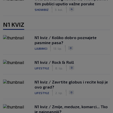
tim publici uputio važne poruke
|
|
4
SHOWBIZ
3. kol.
N1 KVIZ
N1 kviz / Koliko dobro poznajete
pasmine pasa?
|
|
0
LJUBIMCI
13. lip.
N1 kviz / Rock & Roll
|
|
0
LIFESTYLE
8. lip.
N1 kviz / Zavrtite globus i recite koji je
ovo grad?
|
|
0
LIFESTYLE
2. lip.
N1 kviz / Zmije, meduze, komarci... Tko
je najopasniji?