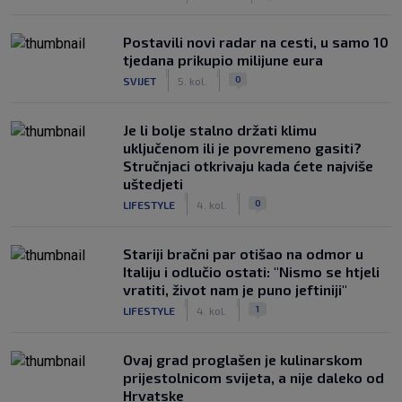
Postavili novi radar na cesti, u samo 10
tjedana prikupio milijune eura
|
|
0
SVIJET
5. kol.
Je li bolje stalno držati klimu
uključenom ili je povremeno gasiti?
Stručnjaci otkrivaju kada ćete najviše
uštedjeti
|
|
0
LIFESTYLE
4. kol.
Stariji bračni par otišao na odmor u
Italiju i odlučio ostati: "Nismo se htjeli
vratiti, život nam je puno jeftiniji"
|
|
1
LIFESTYLE
4. kol.
Ovaj grad proglašen je kulinarskom
prijestolnicom svijeta, a nije daleko od
Hrvatske