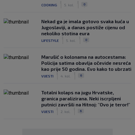
|
|
0
COOKING
5. kol.
Nekad ga je imala gotovo svaka kuća u
Jugoslaviji, a danas postiže cijenu od
nekoliko stotina eura
|
|
0
LIFESTYLE
5. kol.
Marušić o kolonama na autocestama:
Policija satima obavlja očevide nesreća
kao prije 50 godina. Evo kako to ubrzati
|
|
6
VIJESTI
4. kol.
Totalni kolaps na jugu Hrvatske,
granica paralizirana. Neki iscrpljeni
putnici završili na Hitnoj: "Ovo je teror!"
|
|
6
VIJESTI
2. kol.