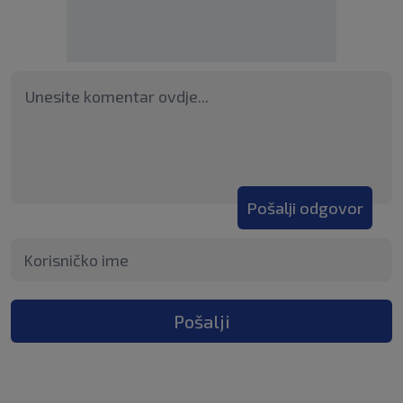
Pošalji odgovor
Pošalji