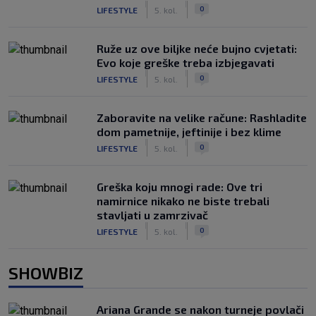
|
|
0
LIFESTYLE
5. kol.
Ruže uz ove biljke neće bujno cvjetati:
Evo koje greške treba izbjegavati
|
|
0
LIFESTYLE
5. kol.
Zaboravite na velike račune: Rashladite
dom pametnije, jeftinije i bez klime
|
|
0
LIFESTYLE
5. kol.
Greška koju mnogi rade: Ove tri
namirnice nikako ne biste trebali
stavljati u zamrzivač
|
|
0
LIFESTYLE
5. kol.
SHOWBIZ
Ariana Grande se nakon turneje povlači