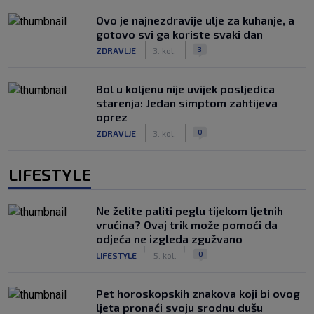
Ovo je najnezdravije ulje za kuhanje, a
gotovo svi ga koriste svaki dan
|
|
3
ZDRAVLJE
3. kol.
Bol u koljenu nije uvijek posljedica
starenja: Jedan simptom zahtijeva
oprez
|
|
0
ZDRAVLJE
3. kol.
LIFESTYLE
Ne želite paliti peglu tijekom ljetnih
vrućina? Ovaj trik može pomoći da
odjeća ne izgleda zgužvano
|
|
0
LIFESTYLE
5. kol.
Pet horoskopskih znakova koji bi ovog
ljeta pronaći svoju srodnu dušu