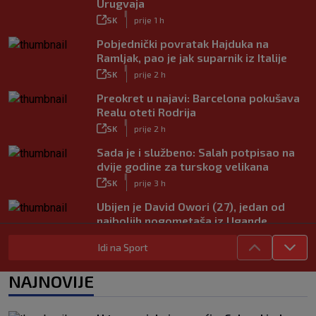
Urugvaja
|
SK
prije 1 h
Pobjednički povratak Hajduka na
Ramljak, pao je jak suparnik iz Italije
|
SK
prije 2 h
Preokret u najavi: Barcelona pokušava
Realu oteti Rodrija
|
SK
prije 2 h
Sada je i službeno: Salah potpisao na
dvije godine za turskog velikana
|
SK
prije 3 h
Ubijen je David Owori (27), jedan od
najboljih nogometaša iz Ugande
|
SK
prije 4 h
Idi na Sport
Garcia odabrao početnih 11 za Litvu?
Livaja se čini se vraća na klupu
NAJNOVIJE
|
SK
prije 9 h
Njemački kroničar govorio o Vuškoviću: