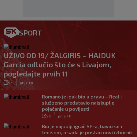
SPORT
UŽIVO OD 19/ ŽALGIRIS – HAJDUK
Garcia odlučio što će s Livajom,
pogledajte prvih 11
|
SK
prije 1 h
Romano je ipak bio u pravu – Real i
službeno predstavio najskuplje
pojačanje u povijesti
|
SK
prije 1 h
Bio je najbolji igrač SP-a, bavio se i
tenisom, a sada je postao novi izbornik