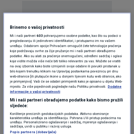
Brinemo o vašoj privatnosti
Mi i naši partneri
603
pohranjujemo osobne podatke, kao što su podaci o
Oglas
pregledavanju ili jedinstveni identifikatori, i pristupamo im na vašem
uređaju. Odabirom opcije Prihvaćam omogućit ćete tehnologije praćenja
koje podržavaju svrhe za čije pružanje mi i naši partneri obrađujemo
podatke. Ako su alati za praćenje onemogućeni, određeni sadržaj i oglasi
koje vidite možda više neće biti toliko relevantni za vas. Možete se vratiti
na ovaj izbornik kako biste izmijenili svoje odabire ili povukli pristanak u
bilo kojem trenutku klikom na Upravljaj postavkama poveznicu pri dnu
web-stranice [ili plutajuće ikone u donjem lijevom kutu web stranice, ako
je primjenjivo]. Vaši će se odabiri primijeniti kako je opisano u dijelu Web-
mjesto. Za više pojedinosti pogledajte našu Politiku privatnosti.
Dodatne
informacije o vašoj privatnosti
Mi i naši partneri obrađujemo podatke kako bismo pružili
sljedeće:
Oglas
Korištenje preciznih geolokacijskih podataka. Aktivno skeniranje
karakteristika uređaja za identifikaciju. Pohrana i/ili pristup podacima na
uređaju. Personalizirano oglašavanje i sadržaj, mjerenje oglašavanja i
sadržaja, uvidi u publiku i razvoj usluga.
Popis partnera (dobavljača)