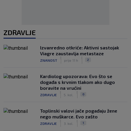
ZDRAVLJE
Izvanredno otkriće: Aktivni sastojak
Viagre zaustavlja metastaze
|
|
2
ZNANOST
prije 11 h
Kardiolog upozorava: Evo što se
događa s krvnim tlakom ako dugo
boravite na vrućini
|
|
0
ZDRAVLJE
5. kol.
Toplinski valovi jače pogađaju žene
nego muškarce. Evo zašto
|
|
1
ZDRAVLJE
3. kol.