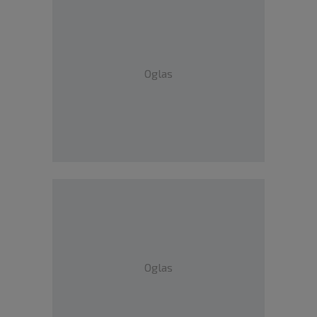
Oglas
Oglas