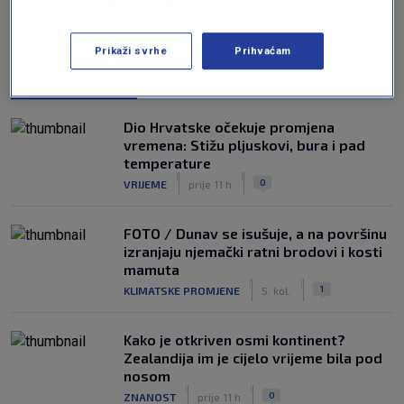
Prikaži svrhe
Prihvaćam
NAJČITANIJE
Dio Hrvatske očekuje promjena
vremena: Stižu pljuskovi, bura i pad
temperature
|
|
0
VRIJEME
prije 11 h
FOTO / Dunav se isušuje, a na površinu
izranjaju njemački ratni brodovi i kosti
mamuta
|
|
1
KLIMATSKE PROMJENE
5. kol.
Kako je otkriven osmi kontinent?
Zealandija im je cijelo vrijeme bila pod
nosom
|
|
0
ZNANOST
prije 11 h