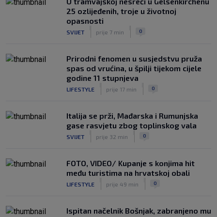
U tramvajskoj nesreći u Gelsenkirchenu
Ima samo jednu manu
25 ozlijeđenih, troje u životnoj
|
opasnosti
SK
prije 8 h
|
|
0
SVIJET
prije 7 min
Prirodni fenomen u susjedstvu pruža
spas od vrućina, u špilji tijekom cijele
godine 11 stupnjeva
|
|
0
LIFESTYLE
prije 17 min
Italija se prži, Mađarska i Rumunjska
gase rasvjetu zbog toplinskog vala
|
|
0
SVIJET
prije 32 min
FOTO, VIDEO/ Kupanje s konjima hit
među turistima na hrvatskoj obali
|
|
0
LIFESTYLE
prije 49 min
Ispitan načelnik Bošnjak, zabranjeno mu