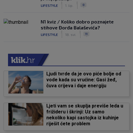
|
|
0
LIFESTYLE
1. lip.
N1 kviz / Koliko dobro poznajete
stihove Đorđa Balaševića?
|
|
11
LIFESTYLE
18. svi.
Ljudi tvrde da je ovo piće bolje od
vode kada su vrućine: Gasi žeđ,
čuva crijeva i daje energiju
Ljeti vam se skuplja previše leda u
frižideru i škrinji: Uz samo
nekoliko kapi sastojka iz kuhinje
riješit ćete problem